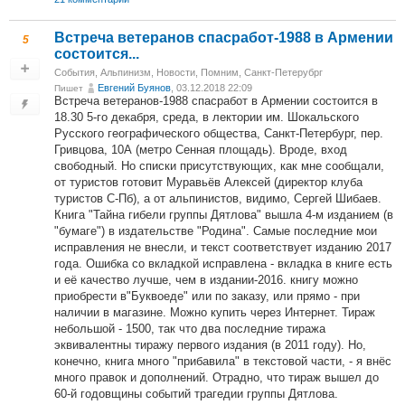
Встреча ветеранов спасработ-1988 в Армении
5
состоится...
События
,
Альпинизм
,
Новости
,
Помним
,
Санкт-Петерубрг
Евгений Буянов
, 03.12.2018 22:09
Пишет
Встреча ветеранов-1988 спасработ в Армении состоится в
18.30 5-го декабря, среда, в лектории им. Шокальского
Русского географического общества, Санкт-Петербург, пер.
Гривцова, 10А (метро Сенная площадь). Вроде, вход
свободный. Но списки присутствующих, как мне сообщали,
от туристов готовит Муравьёв Алексей (директор клуба
туристов С-Пб), а от альпинистов, видимо, Сергей Шибаев.
Книга "Тайна гибели группы Дятлова" вышла 4-м изданием (в
"бумаге") в издательстве "Родина". Самые последние мои
исправления не внесли, и текст соответствует изданию 2017
года. Ошибка со вкладкой исправлена - вкладка в книге есть
и её качество лучше, чем в издании-2016. книгу можно
приобрести в"Буквоеде" или по заказу, или прямо - при
наличии в магазине. Можно купить через Интернет. Тираж
небольшой - 1500, так что два последние тиража
эквивалентны тиражу первого издания (в 2011 году). Но,
конечно, книга много "прибавила" в текстовой части, - я внёс
много правок и дополнений. Отрадно, что тираж вышел до
60-й годовщины событий трагедии группы Дятлова.