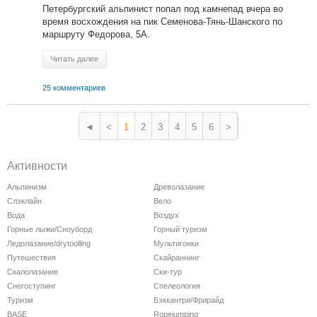
Петербургский альпинист попал под камнепад вчера во
время восхождения на пик Семенова-Тянь-Шанского по
маршруту Федорова, 5А.
Читать далее
25 комментариев
◄
<
1
2
3
4
5
6
>
Активности
Альпинизм
Древолазание
Слэклайн
Вело
Вода
Воздух
Горные лыжи/Сноуборд
Горный туризм
Ледолазание/drytoolling
Мультигонки
Путешествия
Скайраннинг
Скалолазание
Ски-тур
Снегоступинг
Спелеология
Туризм
Бэккантри/Фрирайд
BASE
Ropejumping