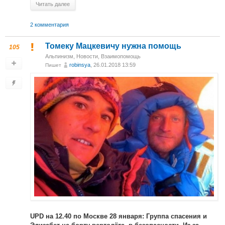
Читать далее
2 комментария
Томеку Мацкевичу нужна помощь
105
Альпинизм
,
Новости
,
Взаимопомощь
robinsya
, 26.01.2018 13:59
Пишет
UPD на 12.40 по Москве 28 января: Группа спасения и