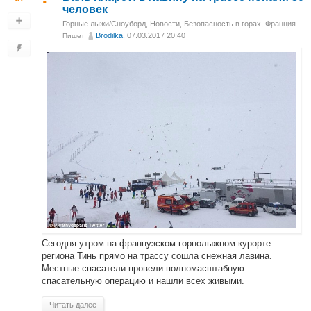
человек
Горные лыжи/Сноуборд
,
Новости
,
Безопасность в горах
,
Франция
Brodilka
, 07.03.2017 20:40
Пишет
Сегодня утром на французском горнолыжном курорте
региона Тинь прямо на трассу сошла снежная лавина.
Местные спасатели провели полномасштабную
спасательную операцию и нашли всех живыми.
Читать далее