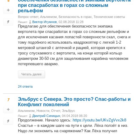
4
при спасработах в горах со сложным
рельефом
Вопрос-ответ
,
Альпинизм
,
Безопасность в горах
,
Технические советы
Виктор Игумнов
, 02.08.2018 11:28
Пишет
Предлагаю для обеспечения безопасности экипажа
вертолета при спасработах в горах со сложным рельефом и
для исключения касания лопастей поверхности скал, снега и
тому подобного использовать квадрокоптер с легкой 1-2
метровой штангой с аптечкой и рацией, которая крепится к
тросу спускаемого с вертолета, на конце которой кольцо
диаметром 30-50 см для защелкивания карабина человеком
потерпевшего аварию.
Читать далее
24 ответа
Эльбрус с Севера. Это просто? Спас-работы и
7
Конфликт поколений
Альпинизм
,
Новости
,
Отчет
,
Эльбрус
Дмитрий Синицын
, 04.04.2018 06:20
Пишет
Продолжение. Начало здесь:
https://youtu.be/UKvZgVvx2k8
Счастье – в каждом шаге на пути к цели. Лёха ползёт в низ.
Надо ли экономить на снаряжении? Как Лёха получил