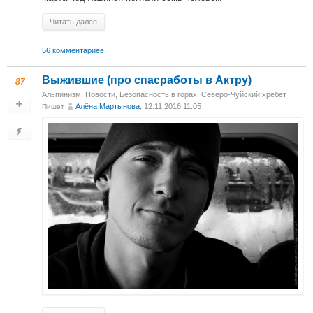
Читать далее
56 комментариев
Выжившие (про спасработы в Актру)
87
Альпинизм
,
Новости
,
Безопасность в горах
,
Северо-Чуйский хребет
Алёна Мартынова
, 12.11.2016 11:05
Пишет