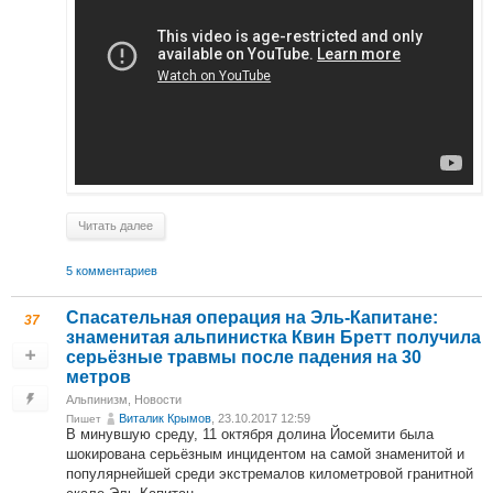
Читать далее
5 комментариев
Спасательная операция на Эль-Капитане:
37
знаменитая альпинистка Квин Бретт получила
серьёзные травмы после падения на 30
метров
Альпинизм
,
Новости
Виталик Крымов
, 23.10.2017 12:59
Пишет
В минувшую среду, 11 октября долина Йосемити была
шокирована серьёзным инцидентом на самой знаменитой и
популярнейшей среди экстремалов километровой гранитной