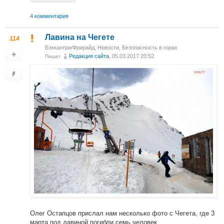
4 комментария
Лавина на Чегете
114
Бэккантри/Фрирайд
,
Новости
,
Безопасность в горах
Редакция сайта
, 05.03.2017 20:52
Пишет
Олег Остапцов прислал нам несколько фото с Чегета, где 3
марта под лавиной погибли семь человек.