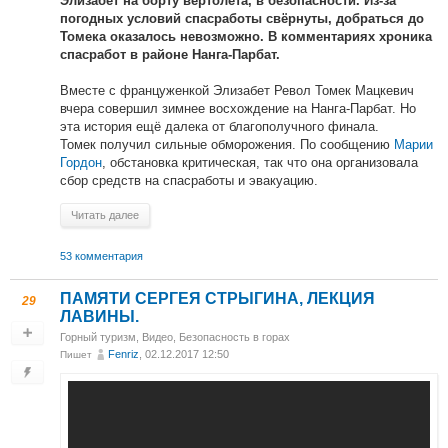
Элизабет на борту вертолёта, в безопасности. Из-за
погодных условий спасработы свёрнуты, добраться до
Томека оказалось невозможно. В комментариях хроника
спасработ в районе Нанга-Парбат.
Вместе с француженкой Элизабет Револ Томек Мацкевич
вчера совершил зимнее восхождение на Нанга-Парбат. Но
эта история ещё далека от благополучного финала.
Томек получил сильные обморожения. По сообщению
Марии
Гордон
, обстановка критическая, так что она организовала
сбор средств на спасработы и эвакуацию.
Читать далее
53 комментария
ПАМЯТИ СЕРГЕЯ СТРЫГИНА, ЛЕКЦИЯ
29
ЛАВИНЫ.
Горный туризм
,
Видео
,
Безопасность в горах
Fenriz
, 02.12.2017 12:50
Пишет