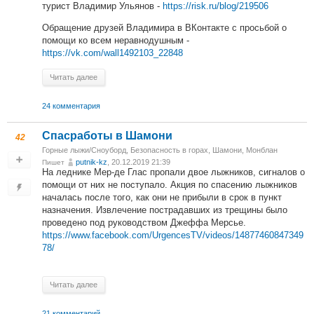
турист Владимир Ульянов -
https://risk.ru/blog/219506
Обращение друзей Владимира в ВКонтакте с просьбой о
помощи ко всем неравнодушным -
https://vk.com/wall1492103_22848
Читать далее
24 комментария
Спасработы в Шамони
42
Горные лыжи/Сноуборд
,
Безопасность в горах
,
Шамони, Монблан
putnik-kz
, 20.12.2019 21:39
Пишет
На леднике Мер-де Глас пропали двое лыжников, сигналов о
помощи от них не поступало. Акция по спасению лыжников
началась после того, как они не прибыли в срок в пункт
назначения. Извлечение пострадавших из трещины было
проведено под руководством Джеффа Мерсье.
https://www.facebook.com/UrgencesTV/videos/14877460847349
78/
Читать далее
21 комментарий