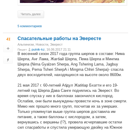
Читать далее
5 комментариев
Спасательные работы на Эвересте
41
Альпинизм
,
Новости
,
Эверест
putnik-kz
, 16.06.2017 21:11
Пишет
В весенний сезон 2017 года группа шерпов в составе: Нима
Шерпа, Анг Лама, Жагбай Шерпа, Пема Шерпа и Мингма
Шерпа (Nima Gyalzen Sherpa, Ang Tshering Lama, Jagbuy
Sherpa, Pema Tsheri SherpA i Mingma Chhiri Sherpa)- спасла
двух восходителей, находящихся на высоте около 8600м.
21 мая 2017 г. 60-летний Абдул Жаббар Бхатти и его 19-
летний гид Шерпа Дава Санге поднялись на Эверест. Во
время спуска у них в баллонах закончился кислород.
Ослабев, они были вынуждены провести ночь в зоне смерти.
Мимо них прошло много групп, посчитав их за умерших.
Только упомянутая выше группа шерпов доставила им
питание, а также баллоны с кислородом, а затем,
вернувшись с вершины (!?), провела исчерпавшие остатки
сил спасработы и спустила умирающую двойку на Южное