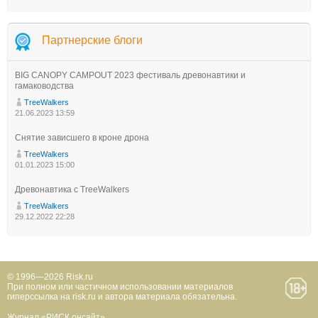
Партнерские блоги
BIG CANOPY CAMPOUT 2023 фестиваль древонавтики и
гамаководства
TreeWalkers
21.06.2023 13:59
Снятие зависшего в кроне дрона
TreeWalkers
01.01.2023 15:00
Древонавтика с TreeWalkers
TreeWalkers
29.12.2022 22:28
© 1996—2026 Risk.ru
При полном или частичном использовании материалов
гиперссылка на risk.ru и автора материала обязательна.
Журнал «РИСК онсайт»