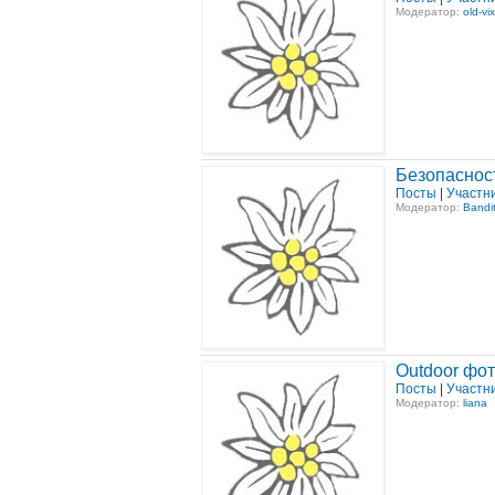
Модератор:
old-vix
Безопасност
Посты
|
Участн
Модератор:
Bandi
Outdoor фо
Посты
|
Участн
Модератор:
liana