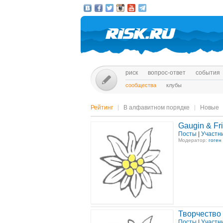
риск
вопрос-ответ
события
сообщества
клубы
Рейтинг
В алфавитном порядке
Новые
Gaugin & Fr
Посты
|
Участн
Модератор:
гоген
Творчество
Посты
|
Участн