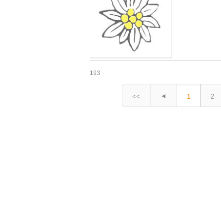
193
◄
<<
1
2