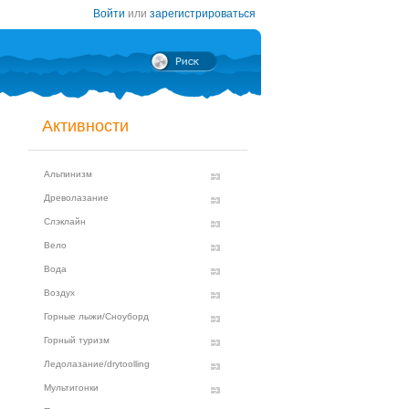
Войти
или
зарегистрироваться
Активности
Альпинизм
Древолазание
Слэклайн
Вело
Вода
Воздух
Горные лыжи/Сноуборд
Горный туризм
Ледолазание/drytoolling
Мультигонки