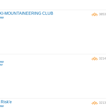
KI-MOUNTAINEERING CLUB
3853
ики
3214
ики
-RF
Risk'е
3213
ики