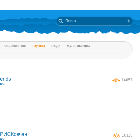
снаряжение
группы
люди
мультимедиа
iends
14657
ики
 РИСКовчан
10115
ики