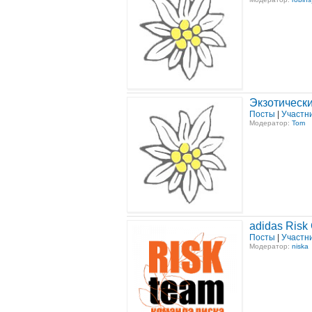
Экзотическ
Посты
|
Участн
Модератор:
Tom
adidas Risk
Посты
|
Участн
Модератор:
niska