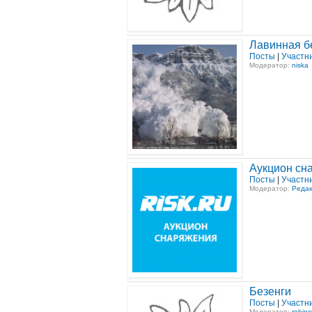
Лавинная б
Посты
|
Участн
Модератор:
niska
Аукцион сн
Посты
|
Участн
Модератор:
Редак
Безенги
Посты
|
Участн
Модератор:
robin