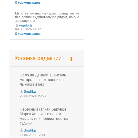
0 комментариев
Мы ответим нашим чадам правду, им не
все равно: «Удивительное рядом, но оно
запрещено!»
vilgeforts
04.08.2026 14:12
0 комментариев
Колонка редакции
Соло на Денали: Шанталь
Асторга о восхождении с
лыжами и без
Brodilka
29.06.2021 15:53
Небесный капкан Барунце:
Марек Холечек о новом
маршруте и превратностях
судьбы
Brodilka
11.06.2021 12:41