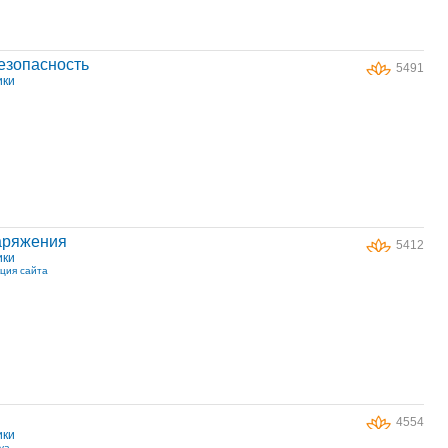
езопасность
5491
ики
аряжения
5412
ики
ция сайта
4554
ики
sya