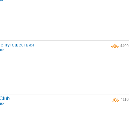
ие путешествия
4409
ики
 Club
4110
ики