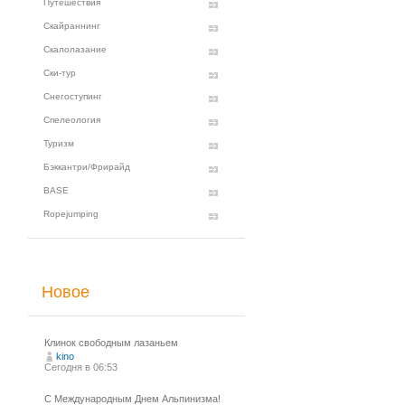
Путешествия
Скайраннинг
Скалолазание
Ски-тур
Снегоступинг
Спелеология
Туризм
Бэккантри/Фрирайд
BASE
Ropejumping
Новое
Клинок свободным лазаньем
kino
Сегодня в 06:53
С Международным Днем Альпинизма!⁠