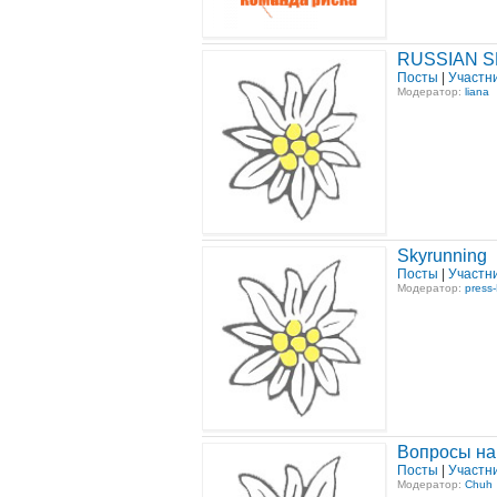
RUSSIAN S
Посты
|
Участн
Модератор:
liana
Skyrunning
Посты
|
Участн
Модератор:
press
Вопросы на 
Посты
|
Участн
Модератор:
Chuh