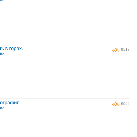
ь в горах.
9518
ики
t
тография
6092
ики