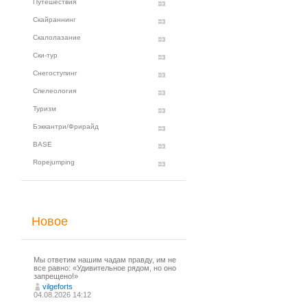
Путешествия
Скайраннинг
Скалолазание
Ски-тур
Снегоступинг
Спелеология
Туризм
Бэккантри/Фрирайд
BASE
Ropejumping
Новое
Мы ответим нашим чадам правду, им не
все равно: «Удивительное рядом, но оно
запрещено!»
vilgeforts
04.08.2026 14:12