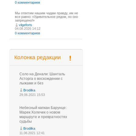
0 комментариев
Мы ответим нашим чадам правду, им не
все равно: «Удивительное рядом, но оно
запрещено!»
vilgeforts
04.08.2026 14:12
0 комментариев
Колонка редакции
Соло на Денали: Шанталь
Асторга о восхождении с
лыжами и без
Brodilka
29.06.2021 15:53
Небесный капкан Барунце:
Марек Холечек о новом
маршруте и превратностях
судьбы
Brodilka
11.06.2021 12:41