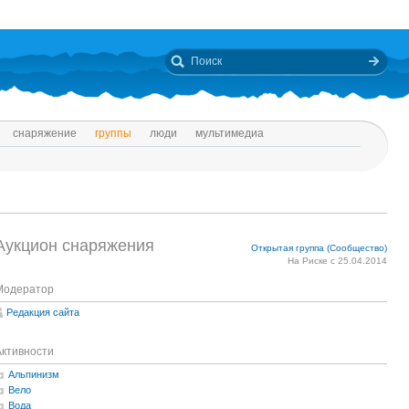
снаряжение
группы
люди
мультимедиа
Аукцион снаряжения
Открытая группа (Сообщество)
На Риске с 25.04.2014
Модератор
Редакция сайта
Активности
Альпинизм
Вело
Вода