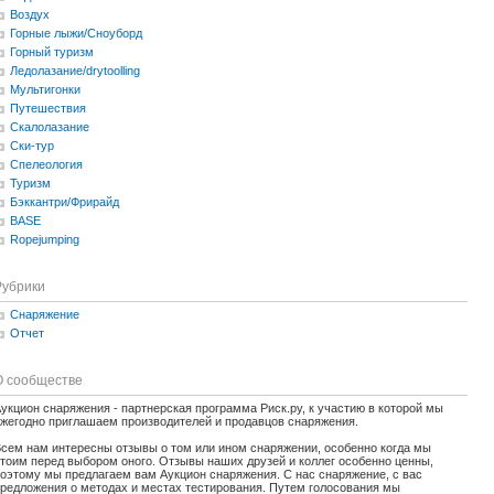
Воздух
Горные лыжи/Сноуборд
Горный туризм
Ледолазание/drytoolling
Мультигонки
Путешествия
Скалолазание
Ски-тур
Спелеология
Туризм
Бэккантри/Фрирайд
BASE
Ropejumping
Рубрики
Снаряжение
Отчет
О сообществе
укцион снаряжения - партнерская программа Риск.ру, к участию в которой мы
жегодно приглашаем производителей и продавцов снаряжения.
сем нам интересны отзывы о том или ином снаряжении, особенно когда мы
тоим перед выбором оного. Отзывы наших друзей и коллег особенно ценны,
оэтому мы предлагаем вам Аукцион снаряжения. С нас снаряжение, с вас
редложения о методах и местах тестирования. Путем голосования мы