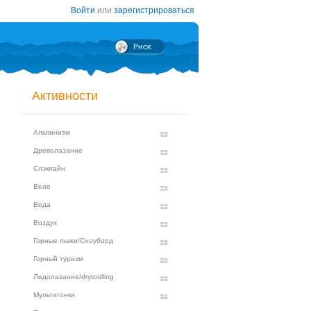
Войти
или
зарегистрироваться
Активности
Альпинизм
Древолазание
Слэклайн
Вело
Вода
Воздух
Горные лыжи/Сноуборд
Горный туризм
Ледолазание/drytoolling
Мультигонки