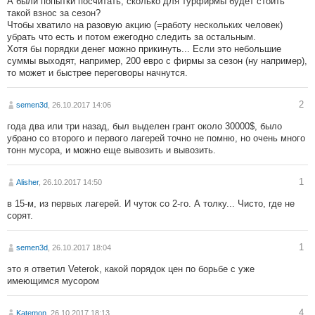
А были попытки посчитать, сколько для турфирмы будет стоить
такой взнос за сезон?
Чтобы хватило на разовую акцию (=работу нескольких человек)
убрать что есть и потом ежегодно следить за остальным.
Хотя бы порядки денег можно прикинуть... Если это небольшие
суммы выходят, например, 200 евро с фирмы за сезон (ну например),
то может и быстрее переговоры начнутся.
2
semen3d
, 26.10.2017 14:06
года два или три назад, был выделен грант около 30000$, было
убрано со второго и первого лагерей точно не помню, но очень много
тонн мусора, и можно еще вывозить и вывозить.
1
Alisher
, 26.10.2017 14:50
в 15-м, из первых лагерей. И чуток со 2-го. А толку... Чисто, где не
сорят.
1
semen3d
, 26.10.2017 18:04
это я ответил Veterok, какой порядок цен по борьбе с уже
имеющимся мусором
4
Katemon
, 26.10.2017 18:13