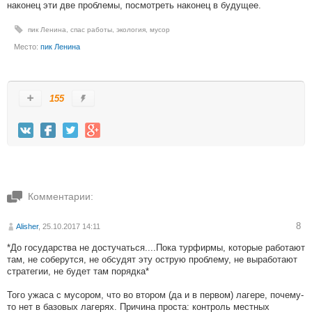
наконец эти две проблемы, посмотреть наконец в будущее.
пик Ленина
,
спас работы
,
экология
,
мусор
Место:
пик Ленина
155
Комментарии:
8
Alisher
, 25.10.2017 14:11
*До государства не достучаться....Пока турфирмы, которые работают
там, не соберутся, не обсудят эту острую проблему, не выработают
стратегии, не будет там порядка*
Того ужаса с мусором, что во втором (да и в первом) лагере, почему-
то нет в базовых лагерях. Причина проста: контроль местных