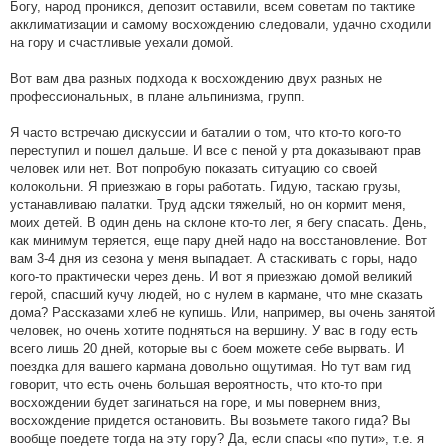
Богу, народ проникся, депозит оставили, всем советам по тактике
акклиматизации и самому восхождению следовали, удачно сходили
на гору и счастливые уехали домой.
Вот вам два разных подхода к восхождению двух разных не
профессиональных, в плане альпинизма, групп.
Я часто встречаю дискуссии и баталии о том, что кто-то кого-то
переступил и пошел дальше. И все с пеной у рта доказывают прав
человек или нет. Вот попробую показать ситуацию со своей
колокольни. Я приезжаю в горы работать. Гидую, таскаю грузы,
устанавливаю палатки. Труд адски тяжелый, но он кормит меня,
моих детей. В один день на склоне кто-то лег, я бегу спасать. День,
как минимум теряется, еще пару дней надо на восстановление. Вот
вам 3-4 дня из сезона у меня выпадает. А стаскивать с горы, надо
кого-то практически через день. И вот я приезжаю домой великий
герой, спасший кучу людей, но с нулем в кармане, что мне сказать
дома? Рассказами хлеб не купишь. Или, например, вы очень занятой
человек, но очень хотите подняться на вершину. У вас в году есть
всего лишь 20 дней, которые вы с боем можете себе вырвать. И
поездка для вашего кармана довольно ощутимая. Но тут вам гид
говорит, что есть очень большая вероятность, что кто-то при
восхождении будет загинаться на горе, и мы повернем вниз,
восхождение придется остановить. Вы возьмете такого гида? Вы
вообще поедете тогда на эту гору? Да, если спасы «по пути», т.е. я