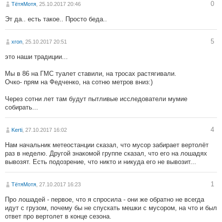
0
ТётяМотя
, 25.10.2017 20:46
Эт да.. есть такое.. Просто беда..
5
xron
, 25.10.2017 20:51
это наши традиции...
Мы в 86 на ГМС туалет ставили, на тросах растягивали.
Очко- прям на Федченко, на сотню метров вниз:)
Через сотни лет там будут пытливые исследователи мумие
собирать...
4
Kerti
, 27.10.2017 16:02
Нам начальник метеостанции сказал, что мусор забирает вертолёт
раз в неделю. Другой знакомой группе сказал, что его на лошадях
вывозят. Есть подозрение, что никто и никуда его не вывозит...
1
ТётяМотя
, 27.10.2017 16:23
Про лошадей - первое, что я спросила - они же обратно не всегда
идут с грузом, почему бы не спускать мешки с мусором, на что и был
ответ про вертолет в конце сезона.