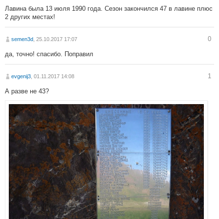
Лавина была 13 июля 1990 года. Сезон закончился 47 в лавине плюс
2 других местах!
0
semen3d
, 25.10.2017 17:07
да, точно! спасибо. Поправил
1
evgenij3
, 01.11.2017 14:08
А разве не 43?