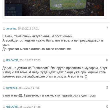
7
tamarius
, 25.10.2017 17:01
Семен, тема очень актуальная. И пост нужый.
А вообще-то людьми нужно быть, вот и все, а не превращаться в
скот.
Да простит меня скотина за такое сравнение
0
4ELOVEK
, 25.10.2017 17:03
Да уж.. я думал на "попсовом" Эльбрусе проблема с мусором, а тут
и под 7000 тоже. А ведь туда идут идут люди уже прошедшие хоть
какие-то высоты,набравшие опыт и разум. А вот и нет((
3
semen3d
, 25.10.2017 17:06
а вот и нет))). Приезжают и такие, кто первый раз видит горы
0
4ELOVEK
, 25.10.2017 17:38