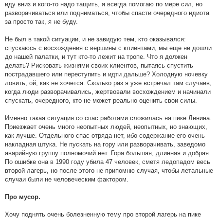
иду вниз и кого-то надо тащить, я всегда помогаю по мере сил, но
разворачиваться или подниматься, чтобы спасти очередного идиота
за просто так, я не буду.
Не был в такой ситуации, и не завидую тем, кто оказывался:
спускаюсь с восхождения с вершины с клиентами, мы еще не дошли
до нашей палатки, и тут кто-то лежит на тропе. Что я должен
делать? Рисковать жизнями своих клиентов, пытаясь спустить
пострадавшего или переступить и идти дальше? Холодную ночевку
ловить, ой, как не хочется. Сколько раз я уже встречал там случаев,
когда люди разворачивались, жертвовали восхождением и начинали
спускать, очередного, кто не может реально оценить свои силы.
Именно такая ситуация со спас работами сложилась на пике Ленина.
Приезжает очень много неопытных людей, неопытных, но знающих,
как лучше. Отдельного спас отряда нет, ибо содержание его очень
накладная штука. Не пускать на гору или разворачивать, заведомо
аварийную группу полномочий нет. Гора большая, длинная и добрая.
По ошибке она в 1990 году убила 47 человек, сметя ледопадом весь
второй лагерь, но после этого не припомню случая, чтобы летальные
случаи были не человеческим фактором.
Про мусор.
Хочу поднять очень болезненную тему про второй лагерь на пике