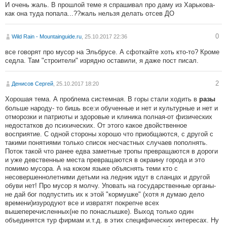
И очень жаль. В прошлой теме я спрашивал про даму из Харькова-
как она туда попала...??жаль нельзя делать отсев ДО
0
Wild Rain - Mountainguide.ru
, 25.10.2017 22:36
все говорят про мусор на Эльбрусе. А сфоткайте хоть кто-то? Кроме
седла. Там "строители" изрядно оставили, я даже пост писал.
2
Денисов Сергей
, 25.10.2017 18:20
Хорошая тема. А проблема системная. В горы стали ходить в
разы
больше народу- то бишь все:и обученные и нет и культурные и нет и
отморозки и патриоты и здоровые и клиника полная-от физических
недостатков до психических. От этого какое двойственное
восприятие. С одной стороны хорошо что приобщаются, с другой с
такими понятиями только список несчастных случаев пополнять.
Поток такой что ранее едва заметные тропы превращаются в дороги
и уже девственные места превращаются в окраину города и это
помимо мусора. А на коком языке объяснять теми кто с
несовершеннолетними детьми на ледник идут в сланцах и другой
обуви нет! Про мусор я молчу. Уповать на государственные органы-
не дай бог подпустить их к этой "кормушке" (хотя я думаю дело
времени)изуродуют все и извратят покрепче всех
вышеперечисленных(не по понаслышке). Выход только один
объединятся тур фирмам и.т.д. в этих специфических интересах. Ну