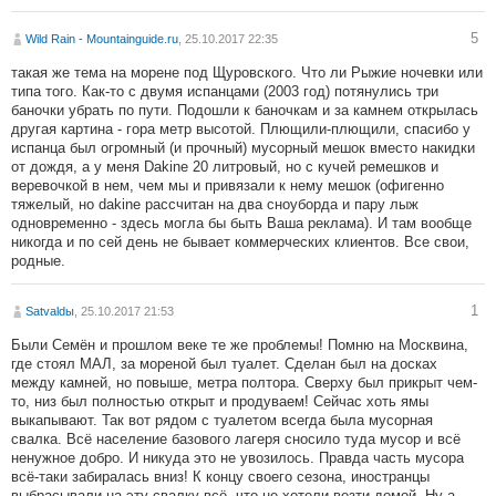
5
Wild Rain - Mountainguide.ru
, 25.10.2017 22:35
такая же тема на морене под Щуровского. Что ли Рыжие ночевки или
типа того. Как-то с двумя испанцами (2003 год) потянулись три
баночки убрать по пути. Подошли к баночкам и за камнем открылась
другая картина - гора метр высотой. Плющили-плющили, спасибо у
испанца был огромный (и прочный) мусорный мешок вместо накидки
от дождя, а у меня Dakine 20 литровый, но с кучей ремешков и
веревочкой в нем, чем мы и привязали к нему мешок (офигенно
тяжелый, но dakine рассчитан на два сноуборда и пару лыж
одновременно - здесь могла бы быть Ваша реклама). И там вообще
никогда и по сей день не бывает коммерческих клиентов. Все свои,
родные.
1
Satvaldы
, 25.10.2017 21:53
Были Семён и прошлом веке те же проблемы! Помню на Москвина,
где стоял МАЛ, за мореной был туалет. Сделан был на досках
между камней, но повыше, метра полтора. Сверху был прикрыт чем-
то, низ был полностью открыт и продуваем! Сейчас хоть ямы
выкапывают. Так вот рядом с туалетом всегда была мусорная
свалка. Всё население базового лагеря сносило туда мусор и всё
ненужное добро. И никуда это не увозилось. Правда часть мусора
всё-таки забиралась вниз! К концу своего сезона, иностранцы
выбрасывали на эту свалку всё, что не хотели везти домой. Ну а