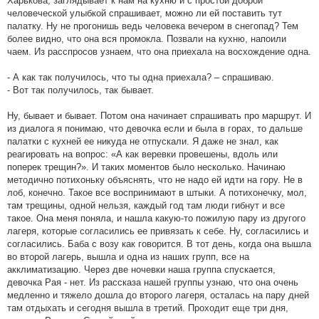
Харькова, заглядывает к нам на кухню и с простой доброй
человеческой улыбкой спрашивает, можно ли ей поставить тут
палатку. Ну не прогонишь ведь человека вечером в снегопад? Тем
более видно, что она вся промокла. Позвали на кухню, напоили
чаем. Из расспросов узнаем, что она приехала на восхождение одна.
- А как так получилось, что ты одна приехала? – спрашиваю.
- Вот так получилось, так бывает.
Ну, бывает и бывает. Потом она начинает спрашивать про маршрут. И
из диалога я понимаю, что девочка если и была в горах, то дальше
палатки с кухней ее никуда не отпускали. Я даже не знал, как
реагировать на вопрос: «А как веревки провешены, вдоль или
поперек трещин?». И таких моментов было несколько. Начинаю
методично потихоньку объяснять, что не надо ей идти на гору. Не в
лоб, конечно. Такое все воспринимают в штыки. А потихонечку, мол,
там трещины, одной нельзя, каждый год там люди гибнут и все
такое. Она меня поняла, и нашла какую-то пожилую пару из другого
лагеря, которые согласились ее привязать к себе. Ну, согласились и
согласились. Баба с возу как говорится. В тот день, когда она вышла
во второй лагерь, вышла и одна из наших групп, все на
акклиматизацию. Через две ночевки наша группа спускается,
девочка Рая - нет. Из рассказа нашей группы узнаю, что она очень
медленно и тяжело дошла до второго лагеря, осталась на пару дней
там отдыхать и сегодня вышла в третий. Проходит еще три дня,