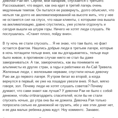
девочки Раи нет. Сергей, мой напарник, спускается с третьего.
Рассказывает, что видел, как она идет в третий лагерь очень
медленным темпом. Он пытался ее развернуть, долго объяснял, что
нельзя так долго не акклематизированной на высоте жить, что у нее
не останется сил на спуск, что наши клиенты, с которыми она вышла
на акклиматизацию, давно спустились, уже успели отдохнуть и
сегодня вышли на штурм горы. Ничего не хотят люди слушать. Не
послушалась. «Станет плохо, пойду вниз».
В ту ночь ее стали спускать… Я не знаю, что там было, но факт
остается фактом. Нашлись добрые люди в третьем лагере, которые
в ночь потащили тельце вниз, как вы догадываетесь, тельце еще
было живое, в противном случае никто не стал бы даже
заморачиваться. А так, заморочились, как вы понимаете не
альпинисты из других стран, а гиды и работники из Ак-Сай Тревела.
Железные люди, с железными нервами, спустили ночью девочку
Раю аж до первого лагеря. Я утром бегал во второй, а когда
вернулся в первый, ее уже на лошадке увезли вниз. Я был, мягко
говоря, зол. Почему люди не хотят слушать советов? Почему
думают, что сами знают как лучше? У девочки Раи не было с собой
денюжки, чтобы отблагодарить спасителей, если бы не стали
спускать ночью, до утра она бы не дожила. Девочка Рая только
попросила сильно ее денюжкой не грузить, ибо у нее этих денег нет,
и ее два малых ребенка дома ждут. Ноу комментс. Занавес.