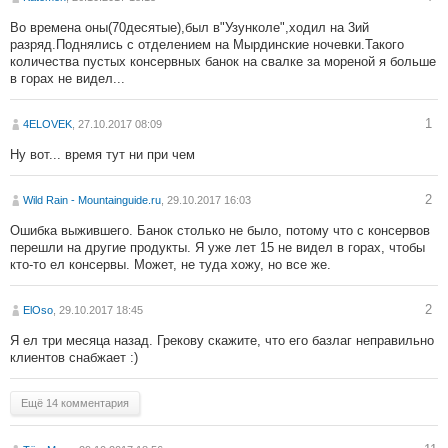
Во времена оны(70десятые),был в"Узунколе",ходил на 3ий
разряд.Поднялись с отделением на Мырдинские ночевки.Такого
количества пустых консервных банок на свалке за мореной я больше
в горах не видел...
1
4ELOVEK
, 27.10.2017 08:09
Ну вот... время тут ни при чем
2
Wild Rain - Mountainguide.ru
, 29.10.2017 16:03
Ошибка выжившего. Банок столько не было, потому что с консервов
перешли на другие продукты. Я уже лет 15 не видел в горах, чтобы
кто-то ел консервы. Может, не туда хожу, но все же.
2
ElOso
, 29.10.2017 18:45
Я ел три месяца назад. Грекову скажите, что его базлаг неправильно
клиентов снабжает :)
Ещё 14 комментария