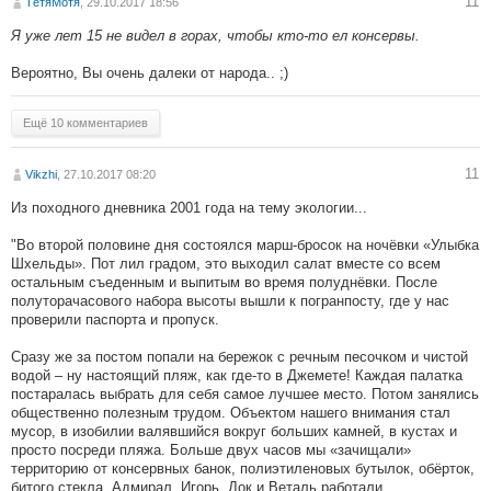
11
ТётяМотя
, 29.10.2017 18:56
Я уже лет 15 не видел в горах, чтобы кто-то ел консервы.
Вероятно, Вы очень далеки от народа.. ;)
Ещё 10 комментариев
11
Vikzhi
, 27.10.2017 08:20
Из походного дневника 2001 года на тему экологии...
"Во второй половине дня состоялся марш-бросок на ночёвки «Улыбка
Шхельды». Пот лил градом, это выходил салат вместе со всем
остальным съеденным и выпитым во время полуднёвки. После
полуторачасового набора высоты вышли к погранпосту, где у нас
проверили паспорта и пропуск.
Сразу же за постом попали на бережок с речным песочком и чистой
водой – ну настоящий пляж, как где-то в Джемете! Каждая палатка
постаралась выбрать для себя самое лучшее место. Потом занялись
общественно полезным трудом. Объектом нашего внимания стал
мусор, в изобилии валявшийся вокруг больших камней, в кустах и
просто посреди пляжа. Больше двух часов мы «зачищали»
территорию от консервных банок, полиэтиленовых бутылок, обёрток,
битого стекла. Адмирал, Игорь, Док и Веталь работали