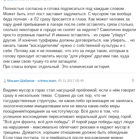
Полностью согласна и готова подписаться под каждым словом.
Может быть этот пост заставит задуматься. С мусором так вообще
беда полная - в Л2 сразу бросается в глаза. Как может человек за
пару дней пребывания в лагере после себя оставлять грязи столько,
сколько некоторые в городе не скопят за неделю? Самолично видели
просто огромные пакеты! И именно оставлять - из серии "уберут"
другие. И конечно турфирмы должны договориться, как убирать... но
начать таким "восходителям" нужно с собственной культуры и с
себя. Потому как я не понимаю, что это за люди такие, которым в
голову приходит оставлять мусор "для уборки" другими там, куда
они сами свою тушку-то ели затащили.
Про спасы вопрос отдельный. Это клиническая история.
0
Михаил Шабанов - crimea.team
, 05.11.2017 00:49
Видимо мусор в горах стал насущной проблемой, если о нём говорят
сразу в нескольких темах. Странно до сих пор, что ни
государственные структуры, ни какая-либо организация не занялась
экологическими инициативами или не ввела какие-либо меры
поощрения/порицания за чистоту/мусор. Всё дело в том, что
успешное восхождение пересиливает моральный долг перед горой.
"Всё для фронта, всё для победы". И порой ради победы идут люди
на нарушения - максимально облегчают рюкзаки и кидают мусор в
трещины. Думается, хорошее отношение должно быть обоюдным.
Если гора пустила, то и прибраться после восхождения можно.