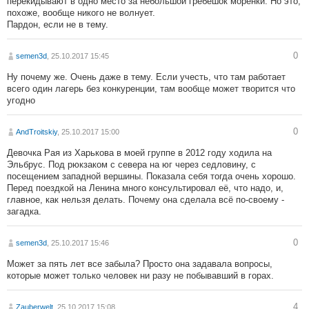
перекидывают в одно место за небольшой гребешок моренки. Но это,
похоже, вообще никого не волнует.
Пардон, если не в тему.
0
semen3d
, 25.10.2017 15:45
Ну почему же. Очень даже в тему. Если учесть, что там работает
всего один лагерь без конкуренции, там вообще может творится что
угодно
0
AndTroitskiy
, 25.10.2017 15:00
Девочка Рая из Харькова в моей группе в 2012 году ходила на
Эльбрус. Под рюкзаком с севера на юг через седловину, с
посещением западной вершины. Показала себя тогда очень хорошо.
Перед поездкой на Ленина много консультировал её, что надо, и,
главное, как нельзя делать. Почему она сделала всё по-своему -
загадка.
0
semen3d
, 25.10.2017 15:46
Может за пять лет все забыла? Просто она задавала вопросы,
которые может только человек ни разу не побывавший в горах.
4
Zauberwelt
, 25.10.2017 15:08