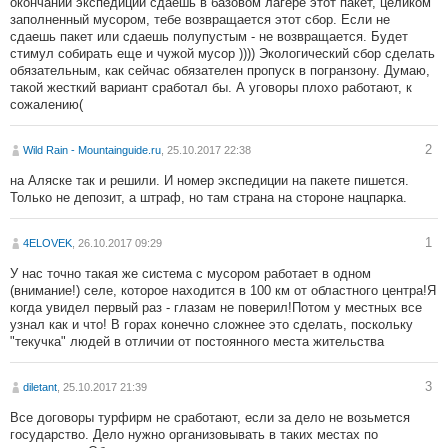
окончании экспедиции сдаешь в базовом лагере этот пакет, целиком
заполненный мусором, тебе возвращается этот сбор. Если не
сдаешь пакет или сдаешь полупустым - не возвращается. Будет
стимул собирать еще и чужой мусор )))) Экологический сбор сделать
обязательным, как сейчас обязателен пропуск в погранзону. Думаю,
такой жесткий вариант сработал бы. А уговоры плохо работают, к
сожалению(
2
Wild Rain - Mountainguide.ru
, 25.10.2017 22:38
на Аляске так и решили. И номер экспедиции на пакете пишется.
Только не депозит, а штраф, но там страна на стороне нацпарка.
1
4ELOVEK
, 26.10.2017 09:29
У нас точно такая же система с мусором работает в одном
(внимание!) селе, которое находится в 100 км от областного центра!Я
когда увидел первый раз - глазам не поверил!Потом у местных все
узнал как и что! В горах конечно сложнее это сделать, поскольку
"текучка" людей в отличии от постоянного места жительства
3
diletant
, 25.10.2017 21:39
Все договоры турфирм не сработают, если за дело не возьмется
государство. Дело нужно организовывать в таких местах по