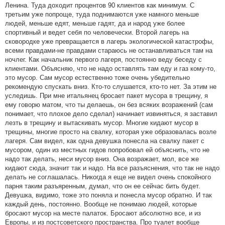
Ленина. Туда доходит процентов 90 клиентов как минимум. С
третьим уже попроще, туда поднимаются уже намного меньше
людей, меньше едят, меньше гадят, да и народ уже более
спортивный и ведет себя по человечески. Второй лагерь на
сковородке уже превращается в лагерь экологической катастрофы,
всеми правдами-не правдами стараюсь не останавливаться там на
ночлег. Как начальник первого лагеря, постоянно веду беседу с
клиентами. Объясняю, что не надо оставлять там еду и газ кому-то,
это мусор. Сам мусор естественно тоже очень убедительно
рекомендую спускать вниз. Кто-то слушается, кто-то нет. За этим не
уследишь. При мне итальянец бросает пакет мусора в трещину, я
ему говорю матом, что ты делаешь, он без всяких возражений (сам
понимает, что плохое дело сделал) начинает извиняться, я заставил
лезть в трещину и вытаскивать мусор. Многие кидают мусор в
трещины, многие просто на свалку, которая уже образовалась возле
лагеря. Сам видел, как одна девушка понесла на свалку пакет с
мусором, один из местных гидов попробовал ей объяснить, что не
надо так делать, неси мусор вниз. Она возражает, мол, все же
кидают сюда, значит так и надо. На все разъяснения, что так не надо
делать не соглашалась. Никогда я еще не видел очень спокойного
парня таким разъяренным, думал, что он ее сейчас бить будет.
Девушка, видимо, тоже это поняла и понесла мусор обратно. И так
каждый день, постоянно. Вообще не понимаю людей, которые
бросают мусор на месте палаток. Бросают абсолютно все, и из
Европы, и из постсоветского пространства. Про туалет вообще