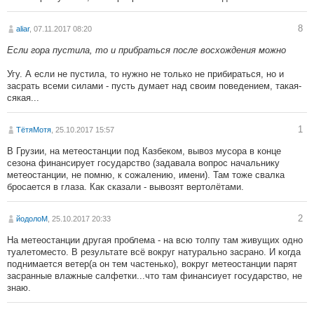
8
aliar
, 07.11.2017 08:20
Если гора пустила, то и прибраться после восхождения можно
Угу. А если не пустила, то нужно не только не прибираться, но и
засрать всеми силами - пусть думает над своим поведением, такая-
сякая...
1
ТётяМотя
, 25.10.2017 15:57
В Грузии, на метеостанции под Казбеком, вывоз мусора в конце
сезона финансирует государство (задавала вопрос начальнику
метеостанции, не помню, к сожалению, имени). Там тоже свалка
бросается в глаза. Как сказали - вывозят вертолётами.
2
йодолоМ
, 25.10.2017 20:33
На метеостанции другая проблема - на всю толпу там живущих одно
туалетоместо. В результате всё вокруг натурально засрано. И когда
поднимается ветер(а он тем частенько), вокруг метеостанции парят
засранные влажные салфетки...что там финансиует государство, не
знаю.