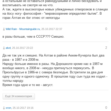
а остальным не оставаться равнодушными и лично беседовать и
воспитывать не смотря ни на что.
А так, ждите в высокогорье новых убежденных отморозков в сланцах
на босу ногу- философия - "мировоззрение определяет бытие". В
горах Алтая их бог отнес от непогоды
0
Wild Rain - Mountainguide.ru
, 25.10.2017 22:37
в разы больше, чем в СССР??? Смешно.
2
alvd
, 25.10.2017 23:22
Да не так уж и смешно. На Алтае в районе Аккем-Кучерла был два
раза - в 1987 и в 2008-м.
Народу больше именно в разы. На Дорошколе кроме нас в 1987-м
вообще никого, в 2008-м - некуда приткнуться перекусить. В
Приэльбрусье в 1986-м с севера безлюдье. Встретили за два дня
одну группу и одного одиночку. В прошлом году сын туда же ходил -
толпы народу.
Время года одно и то же - август.
Ещё 34 комментария
0
xron
, 25.10.2017 19:16