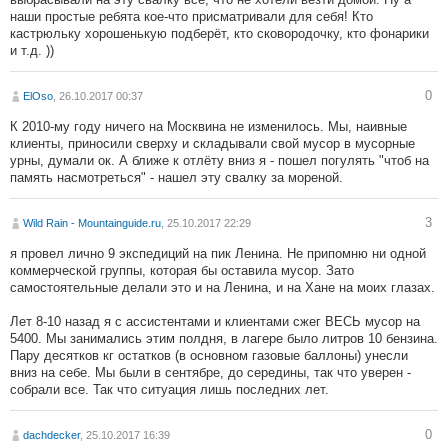
наши простые ребята кое-что присматривали для себя! Кто
кастрюльку хорошенькую подберёт, кто сковородочку, кто фонарики
и т.д. ))
0
ElOso
, 26.10.2017 00:37
К 2010-му году ничего на Москвина не изменилось. Мы, наивные
клиенты, приносили сверху и складывали свой мусор в мусорные
урны, думали ок. А ближе к отлёту вниз я - пошел погулять "чтоб на
память насмотреться" - нашел эту свалку за мореной.
3
Wild Rain - Mountainguide.ru
, 25.10.2017 22:29
я провел лично 9 экспедиций на пик Ленина. Не припомню ни одной
коммерческой группы, которая бы оставила мусор. Зато
самостоятельные делали это и на Ленина, и на Хане на моих глазах.
Лет 8-10 назад я с ассистентами и клиентами сжег ВЕСЬ мусор на
5400. Мы занимались этим полдня, в лагере было литров 10 бензина.
Пару десятков кг остатков (в основном газовые баллоны) унесли
вниз на себе. Мы были в сентябре, до середины, так что уверен -
собрали все. Так что ситуация лишь последних лет.
0
dachdecker
, 25.10.2017 16:39