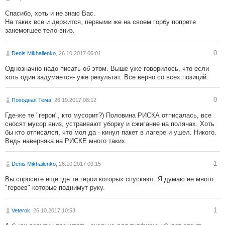
Спасибо, хоть и не знаю Вас.
На таких все и держится, первыми же на своем горбу попрете
занемогшее тело вниз.
0
Denis Mikhailenko
, 26.10.2017 06:01
Однозначно надо писать об этом. Выше уже говорилось, что если
хоть один задумается- уже результат. Все верно со всех позиций.
0
Походная Тема
, 26.10.2017 08:12
Где-же те "герои", кто мусорит?) Половина РИСКА отписалась, все
сносят мусор вниз, устраивают уборку и сжигание на полянах. Хоть
бы кто отписался, что мол да - кинул пакет в лагере и ушел. Никого.
Ведь наверняка на РИСКЕ много таких.
1
Denis Mikhailenko
, 26.10.2017 09:15
Вы спросите еще где те герои которых спускают. Я думаю не много
"героев" которые поднимут руку.
1
Veterok
, 26.10.2017 10:53