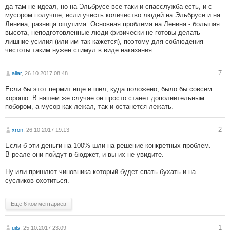
да там не идеал, но на Эльбрусе все-таки и спасслужба есть, и с
мусором получше, если учесть количество людей на Эльбрусе и на
Ленина, разница ощутима. Основная проблема на Ленина - большая
высота, неподготовленные люди физически не готовы делать
лишние усилия (или им так кажется), поэтому для соблюдения
чистоты таким нужен стимул в виде наказания.
7
aliar
, 26.10.2017 08:48
Если бы этот пермит еще и шел, куда положено, было бы совсем
хорошо. В нашем же случае он просто станет дополнительным
побором, а мусор как лежал, так и останется лежать.
2
xron
, 26.10.2017 19:13
Если б эти деньги на 100% шли на решение конкретных проблем.
В реале они пойдут в бюджет, и вы их не увидите.
Ну или пришлют чиновника который будет спать бухать и на
сусликов охотиться.
Ещё 6 комментариев
1
uils
, 25.10.2017 23:09