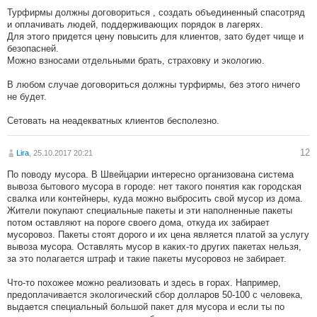
Турфирмы должны договориться , создать объединенный спасотряд
и оплачивать людей, поддерживающих порядок в лагерях.
Для этого придется цену повысить для клиентов, зато будет чище и
безопасней.
Можно взносами отдельными брать, страховку и экологию.
В любом случае договориться должны турфирмы, без этого ничего
не будет.
Сетовать на неадекватных клиентов бесполезно.
12
Lira
, 25.10.2017 20:21
По поводу мусора. В Швейцарии интересно организована система
вывоза бытового мусора в городе: нет такого понятия как городская
свалка или контейнеры, куда можно выбросить свой мусор из дома.
Жители покупают специальные пакеты и эти наполненные пакеты
потом оставляют на пороге своего дома, откуда их забирает
мусоровоз. Пакеты стоят дорого и их цена является платой за услугу
вывоза мусора. Оставлять мусор в каких-то других пакетах нельзя,
за это полагается штраф и такие пакеты мусоровоз не забирает.
Что-то похожее можно реализовать и здесь в горах. Например,
предоплачивается экологический сбор долларов 50-100 с человека,
выдается специальный большой пакет для мусора и если ты по