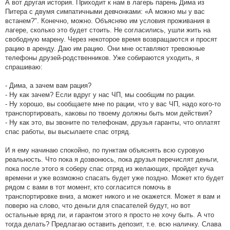
А вот другая история. Приходит к нам в лагерь парень Дима из
Питера с двумя симпатичными девчонками: «А можно мы у вас
встанем?". Конечно, можно. Объясняю им условия проживания в
лагере, сколько это будет стоить. Не согласились, ушли жить на
свободную марену. Через некоторое время возвращаются и просят
рацию в аренду. Даю им рацию. Они мне оставляют тревожные
телефоны друзей-родственников. Уже собираются уходить, я
спрашиваю:
- Дима, а зачем вам рация?
- Ну как зачем? Если вдруг у нас ЧП, мы сообщим по рации.
- Ну хорошо, вы сообщаете мне по рации, что у вас ЧП, надо кого-то
транспортировать, каковы по твоему должны быть мои действия?
- Ну как это, вы звоните по телефонам, друзья гаранты, что оплатят
спас работы, вы высылаете спас отряд.
И я ему начинаю спокойно, по пунктам объяснять всю суровую
реальность. Что пока я дозвонюсь, пока друзья перечислят деньги,
пока после этого я соберу спас отряд из желающих, пройдет куча
времени и уже возможно спасать будет уже поздно. Может кто будет
рядом с вами в тот момент, кто согласится помочь в
транспортировке вниз, а может никого и не окажется. Может я вам и
поверю на слово, что деньги для спасателей будут, но вот
остальные вряд ли, и гарантом этого я просто не хочу быть. А что
тогда делать? Предлагаю оставить депозит, т.е. всю наличку. Слава