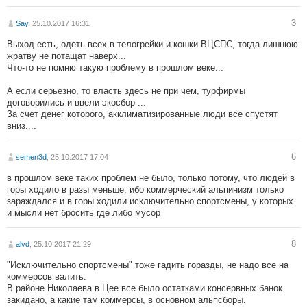
3
Say
, 25.10.2017 16:31
Выход есть, одеть всех в телогрейки и кошки ВЦСПС, тогда лишнюю
жратву не потащат наверх...
Что-то не помню такую проблему в прошлом веке...
А если серьезно, то власть здесь не при чем, турфирмы
договорились и ввели экосбор ...
За счет денег которого, акклиматизированные люди все спустят
вниз....
6
semen3d
, 25.10.2017 17:04
в прошлом веке таких проблем не было, только потому, что людей в
горы ходило в разы меньше, ибо коммерческий альпинизм только
зараждался и в горы ходили исключительно спортсмены, у которых
и мысли нет бросить где либо мусор
8
alvd
, 25.10.2017 21:29
"Исключительно спортсмены" тоже гадить горазды, не надо все на
коммерсов валить.
В районе Николаева в Цее все было остатками консервных банок
закидано, а какие там коммерсы, в основном альпсборы.