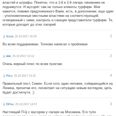
властей и штрафы. Понятно, что в 1-й и 2-й лагерь чиновники не
поднимутся. И мусорят там не только клиенты турфирм. Мне
кажется, помимо предложенного Вами, есть, в дополнение, еще один
- уполномоченные местными властями на соответствующий,
оговоренный с ними, контроль и санкции представители турфирм. Те,
которые доходят до этих лагерей.
2
Scout
, 25.10.2017 15:29
Во всем поддерживаю. Толково написал о проблемах.
2
aliar
, 25.10.2017 14:12
Очень жирный плюс по всем пунктам.
4
PhLe
, 25.10.2017 14:22
Правильный пост, Семен. Если хоть один человек, собирающийся на
Ленина, прочитав его, посмотрит на ситуацию новым взглядом, цель
будет достигнута. ;)
3
ElOso
, 25.10.2017 14:57
Настоящий П-Ц с мусором у лагеря на Москвина. Его тупо