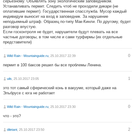
серьезному. Объявлять зону экологическим заповедником.
Устанавливать пермит. Следить чтоб не проходили дикари (не
оплатившие пермит). Государственная спасслужба. Мусор каждый
индивидум выносит на вход в заповедник. За нарушение
неподьемный штраф. Образец по-типу Мак-Кинли. По другому, будет
разговор впустую.
Если госконтроля не будет, нарушители будут плевать на все
частные договоры, в том числе и сами турфирмы (их отдельные
представители)
0
Wild Rain - Mountainguide.ru
, 25.10.2017 22:39
пермит в 100 баксов решил бы все проблемы Ленина.
1
uils
, 25.10.2017 23:05
это тот самый сферический конь в вакууме, который даже на
Эльбрусе с юга не работает
0
Wild Rain - Mountainguide.ru
, 25.10.2017 23:30
что - это?
2
diletant
, 25.10.2017 23:50