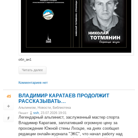
обл_ан1
Читать далее
Комментариев нет
ВЛАДИМИР КАРАТАЕВ ПРОДОЛЖИТ
45
РАССКАЗЫВАТЬ…
Альпинизм
,
Новости
,
Библиотека
ssh
, 23.07.2026 19:01
Пишет
Легендарный альпинист, заслуженный мастер спорта
Владимир Каратаев, заплативший огромную цену за
прохождение Южной стены Лхоцзе, на днях сообщил
редакции онлайн-журнала "ЭКС", что начал работу над