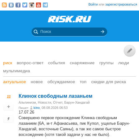
Войти
или
зарегистрироваться
риск
вопрос-ответ
события
снаряжение
группы
люди
мультимедиа
актуальное
новое
обсуждаемое
топ
скидки для риска
Клинок свободным лазаньем
11
Альпинизм
,
Новости
,
Отчет
,
Барун-Хандагай
kino
, 08.08.2026 06:53
Пишет
17.07.26
Совершено первое прохождение Клинка свободным
лазанием (6А, м-т Афанасьева, пик Купол, ущелье Барун-
Хандагай, восточные Саяны), а так же самое быстрое
восхождение (хотя такой задачи у нас не было).