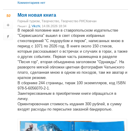
Комментариев нет
Моя новая книга
50
Горный туризм
,
Творчество
,
Творчество РИСКовчан
Vikzhi
, 14.06.2026 18:34
Пишет
В первой половине мая в ставропольском издательстве
"Сервисшкола" вышел в свет сборник избранных
стихотворений "С ледорубом и пером", написанных мною в
период с 1071 по 2026 год. В книге около 150 стихов,
которые рассказывают о встречах и случаях в горах, а также
о других событиях. Первая часть размещена в разделе
"Песня гор", вторая объединена заголовком "Однажды". На
развороте мягкой обложки цветная фотография Чатынского
плато, сделанная мною в одном из походов, там же аватар и
краткое резюме.
В сборнике 244 страницы, тираж 100 экземпляров, код ISBN
978-5-6056070-2-1.
Заинтересованным в приобретении книги обращаться в
личку.
Ориентировочная стоимость издания 300 рублей, в сумму
входят расходы по пересылке заказной бандеролью.