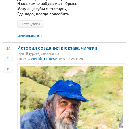
И кошкам скребущимся - брысь!
Могу ещё зубы я стиснуть,
Где надо, всегда подсобить.
Читать далее
Комментариев нет
История создания рюкзака чимган
40
Горный туризм
,
Снаряжение
Андрей Прохожий
, 06.07.2026 11:39
Пишет