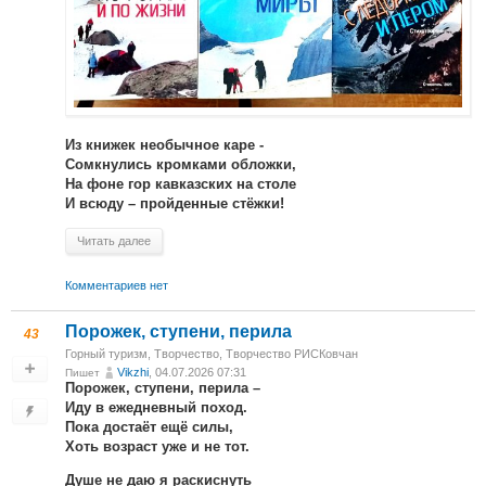
Из книжек необычное каре -
Сомкнулись кромками обложки,
На фоне гор кавказских на столе
И всюду – пройденные стёжки!
Читать далее
Комментариев нет
Порожек, ступени, перила
43
Горный туризм
,
Творчество
,
Творчество РИСКовчан
Vikzhi
, 04.07.2026 07:31
Пишет
Порожек, ступени, перила –
Иду в ежедневный поход.
Пока достаёт ещё силы,
Хоть возраст уже и не тот.
Душе не даю я раскиснуть