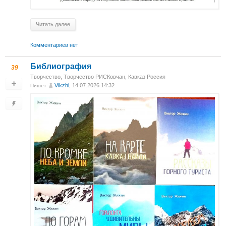
Читать далее
Комментариев нет
Библиография
39
Творчество
,
Творчество РИСКовчан
,
Кавказ Россия
Vikzhi
, 14.07.2026 14:32
Пишет