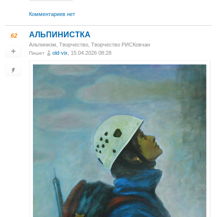
Комментариев нет
АЛЬПИНИСТКА
62
Альпинизм
,
Творчество
,
Творчество РИСКовчан
old-vix
, 15.04.2026 08:28
Пишет