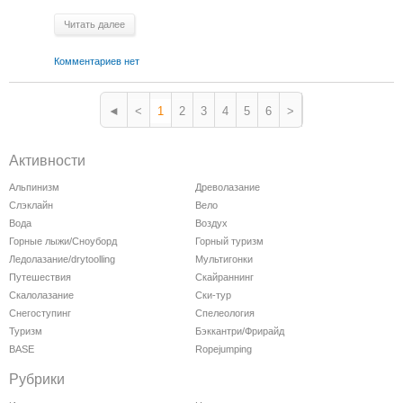
Читать далее
Комментариев нет
◄
<
1
2
3
4
5
6
>
Активности
Альпинизм
Древолазание
Слэклайн
Вело
Вода
Воздух
Горные лыжи/Сноуборд
Горный туризм
Ледолазание/drytoolling
Мультигонки
Путешествия
Скайраннинг
Скалолазание
Ски-тур
Снегоступинг
Спелеология
Туризм
Бэккантри/Фрирайд
BASE
Ropejumping
Рубрики