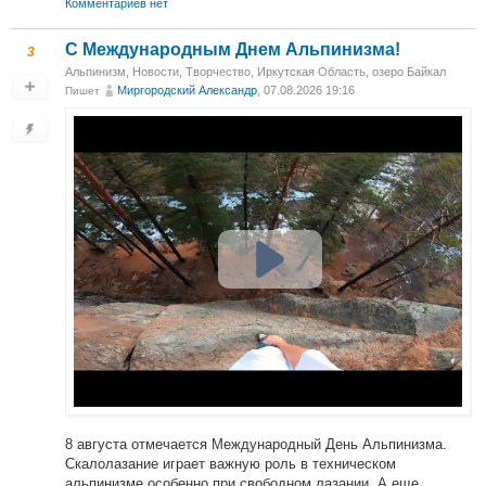
Комментариев нет
С Международным Днем Альпинизма!⁠
3
Альпинизм
,
Новости
,
Творчество
,
Иркутская Область, озеро Байкал
Миргородский Александр
, 07.08.2026 19:16
Пишет
8 августа отмечается Международный День Альпинизма.
Скалолазание играет важную роль в техническом
альпинизме особенно при свободном лазании. А еще