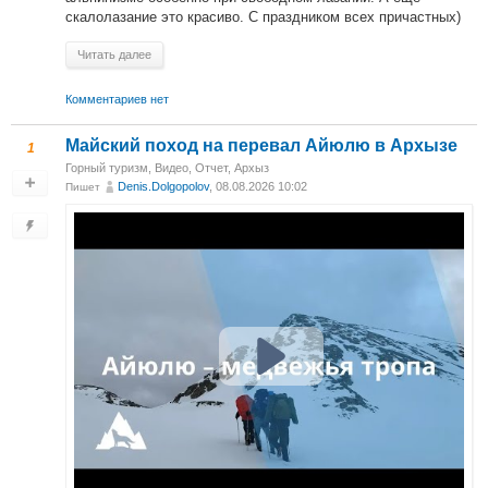
скалолазание это красиво. С праздником всех причастных)
Читать далее
Комментариев нет
Майский поход на перевал Айюлю в Архызе
1
Горный туризм
,
Видео
,
Отчет
,
Архыз
Denis.Dolgopolov
, 08.08.2026 10:02
Пишет