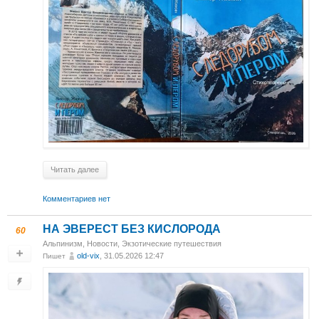
Читать далее
Комментариев нет
НА ЭВЕРЕСТ БЕЗ КИСЛОРОДА
60
Альпинизм
,
Новости
,
Экзотические путешествия
old-vix
, 31.05.2026 12:47
Пишет