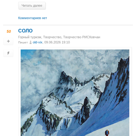
Читать далее
Комментариев нет
СОЛО
50
Горный туризм
,
Творчество
,
Творчество РИСКовчан
old-vix
, 09.06.2026 19:10
Пишет