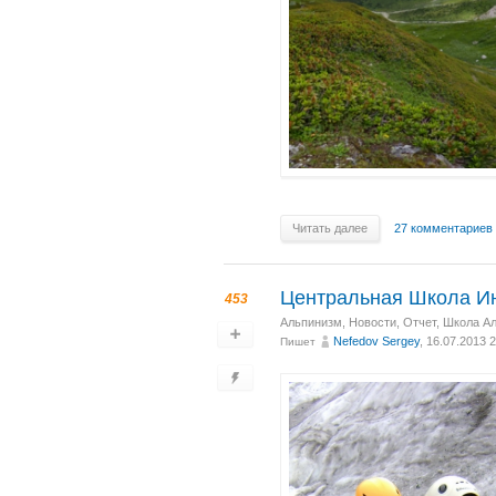
Читать далее
27 комментариев
Центральная Школа Ин
453
Альпинизм
,
Новости
,
Отчет
,
Школа А
Nefedov Sergey
, 16.07.2013 
Пишет