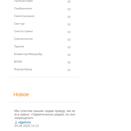
Путешествия
Скайраннинг
Скалолазание
Ски-тур
Снегоступинг
Спелеология
Туризм
Бэккантри/Фрирайд
BASE
Ropejumping
Новое
Мы ответим нашим чадам правду, им не
все равно: «Удивительное рядом, но оно
запрещено!»
vilgeforts
04.08.2026 14:12