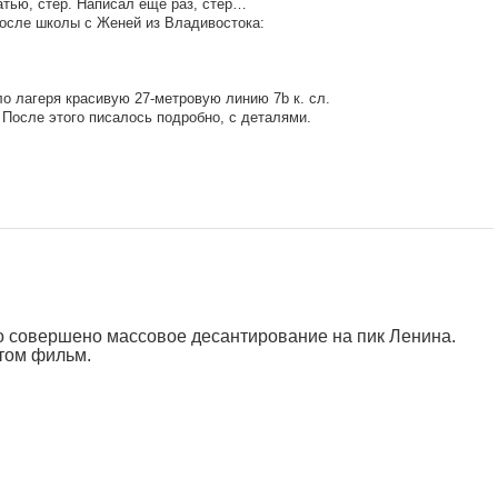
атью, стёр. Написал еще раз, стёр…
после школы с Женей из Владивостока:
ло лагеря красивую 27-метровую линию 7b к. сл.
 После этого писалось подробно, с деталями.
ло совершено массовое десантирование на пик Ленина.
этом фильм.