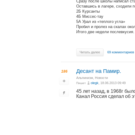
Сразу после школы написал ст
Оставшись в лагере, сходили 
2Б Курсанты
4Б Миссес-тау
5А Урал из «теплого угла»
Пробил и пролез на скалах око
Итого две недели послевкусия.
Читать далее
69 комментариев
Десант на Памир.
186
Альпинизм
,
Новости
olegk
, 18.06.2013 09:49
Пишет
45 лет назад, в 1968г бы
Канал Россия сделал об 