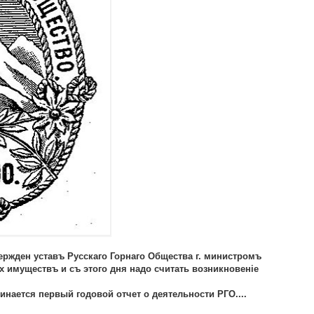
вержден уставъ Русскаго Горнаго Общества г. министромъ
х имуществъ и съ этого дня надо считать возникновенiе
чинается первый годовой отчет о деятельности РГО....