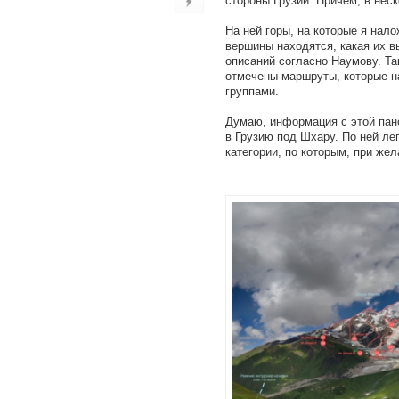
стороны Грузии. Причём, в не
На ней горы, на которые я нал
вершины находятся, какая их в
описаний согласно Наумову. Т
отмечены маршруты, которые н
группами.
Думаю, информация с этой пан
в Грузию под Шхару. По ней ле
категории, по которым, при же