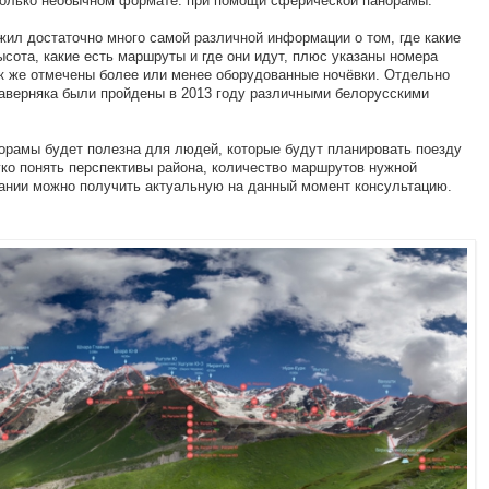
сколько необычном формате: при помощи сферической панорамы.
ожил достаточно много самой различной информации о том, где какие
ысота, какие есть маршруты и где они идут, плюс указаны номера
ак же отмечены более или менее оборудованные ночёвки. Отдельно
аверняка были пройдены в 2013 году различными белорусскими
орамы будет полезна для людей, которые будут планировать поезду
гко понять перспективы района, количество маршрутов нужной
лании можно получить актуальную на данный момент консультацию.