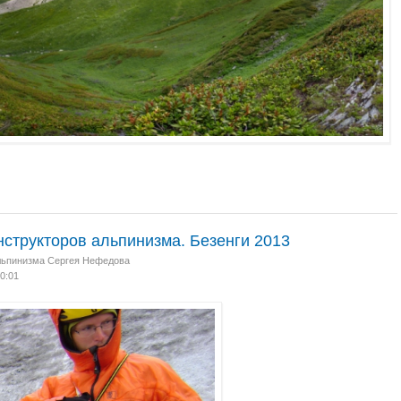
структоров альпинизма. Безенги 2013
льпинизма Сергея Нефедова
20:01