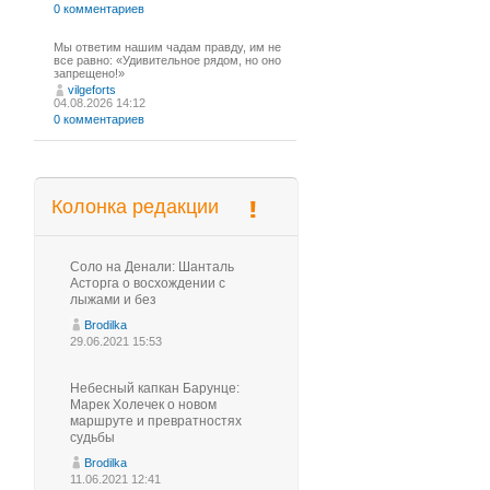
0 комментариев
Мы ответим нашим чадам правду, им не
все равно: «Удивительное рядом, но оно
запрещено!»
vilgeforts
04.08.2026 14:12
0 комментариев
Колонка редакции
Соло на Денали: Шанталь
Асторга о восхождении с
лыжами и без
Brodilka
29.06.2021 15:53
Небесный капкан Барунце:
Марек Холечек о новом
маршруте и превратностях
судьбы
Brodilka
11.06.2021 12:41