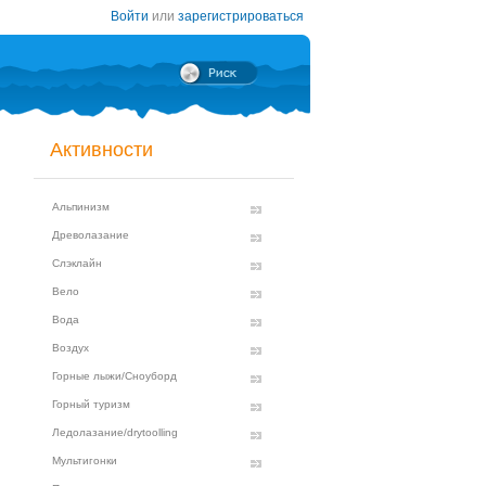
Войти
или
зарегистрироваться
Активности
Альпинизм
Древолазание
Слэклайн
Вело
Вода
Воздух
Горные лыжи/Сноуборд
Горный туризм
Ледолазание/drytoolling
Мультигонки