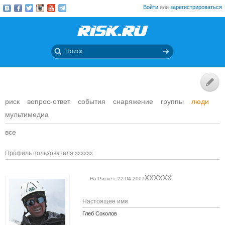
Войти
или
зарегистрироваться
риск
вопрос-ответ
события
снаряжение
группы
люди
мультимедиа
все
Профиль пользователя xxxxxx
xxxxxx
На Риске с 22.04.2007
Настоящее имя
Глеб Соколов