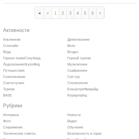
◄
<
1
2
3
4
5
6
>
Активности
Альпинизм
Древолазание
Слэклайн
Вело
Вода
Воздух
Горные лыжи/Сноуборд
Горный туризм
Ледолазание/drytoolling
Мультигонки
Путешествия
Скайраннинг
Скалолазание
Ски-тур
Снегоступинг
Спелеология
Туризм
Бэккантри/Фрирайд
BASE
Ropejumping
Рубрики
Интервью
Новости
Фото
Видео
Снаряжение
Обучение
Технические советы
Безопасность в горах