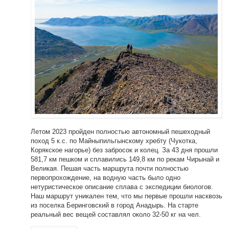
Летом 2023 пройден полностью автономный пешеходный
поход 5 к.с. по Майныпильгынскому хребту (Чукотка,
Корякское нагорье) без забросок и колец. За 43 дня прошли
581,7 км пешком и сплавились 149,8 км по рекам Чирынай и
Великая. Пешая часть маршрута почти полностью
первопрохождение, на водную часть было одно
нетуристическое описание сплава с экспедиции биологов.
Наш маршрут уникален тем, что мы первые прошли насквозь
из поселка Беринговский в город Анадырь. На старте
реальный вес вещей составлял около 32-50 кг на чел.