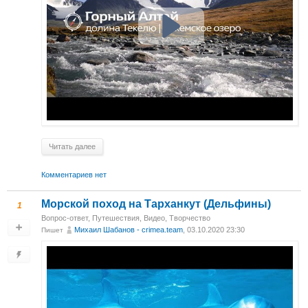
Читать далее
Комментариев нет
Морской поход на Тарханкут (Дельфины)
1
Вопрос-ответ
,
Путешествия
,
Видео
,
Творчество
Михаил Шабанов - crimea.team
, 03.10.2020 23:30
Пишет