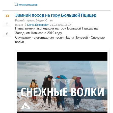
13 комментариев
Зимний поход на гору Большой Пцицер
14
Горный туризм
,
Видео
,
Отчет
Denis.Dolgopolov
, 21.03.2021 15:17
Пишет
Наша зимняя экспедиция на гору Большой Пцицер на
Западном Кавказе в 2019 году.
Саундтрек - легендарная песня Насти Полевой - Снежные
волки.