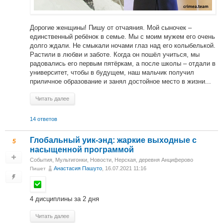
Дорогие женщины! Пишу от отчаяния. Мой сыночек –
единственный ребёнок в семье. Мы с моим мужем его очень
долго ждали. Не смыкали ночами глаз над его колыбелькой.
Растили в любви и заботе. Когда он пошёл учиться, мы
радовались его первым пятёркам, а после школы – отдали в
университет, чтобы в будущем, наш мальчик получил
приличное образование и занял достойное место в жизни...
Читать далее
14 ответов
Глобальный уик-энд: жаркие выходные с
5
насыщенной программой ⠀
События
,
Мультигонки
,
Новости
,
Нерская, деревня Анциферово
Анастасия Пашуто
, 16.07.2021 11:16
Пишет
4 дисциплины за 2 дня
Читать далее