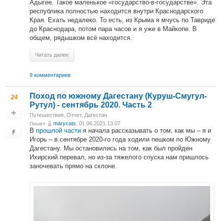
Адыгее. Такое маленькое «государство-в-государстве». Эта
республика полностью находится внутри Краснодарского
Края. Ехать недалеко. То есть, из Крыма я мчусь по Тавриде
до Краснодара, потом пара часов и я уже в Майкопе. В
общем, рядышком всё находится.
Читать далее
9 комментариев
Поход по южному Дагестану (Куруш-Смугул-
24
Рутул) - сентябрь 2020. Часть 2
Путешествия
,
Отчет
,
Дагестан
marycats
, 01.06.2021 13:07
Пишет
В
прошлой части
я начала рассказывать о том, как мы – я и
Игорь – в сентябре 2020-го года ходили пешком по Южному
Дагестану. Мы остановились на том, как был пройден
Ихирский перевал, но из-за тяжелого спуска нам пришлось
заночевать прямо на склоне.