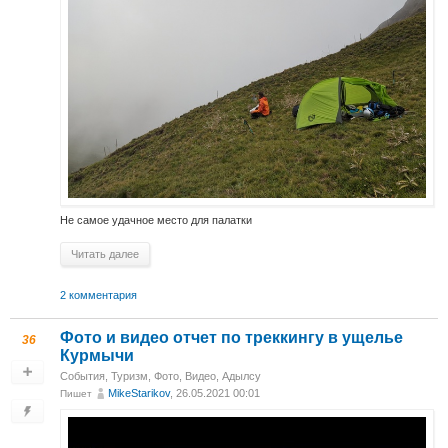
Не самое удачное место для палатки
Читать далее
2 комментария
Фото и видео отчет по треккингу в ущелье
36
Курмычи
События
,
Туризм
,
Фото
,
Видео
,
Адылсу
MikeStarikov
, 26.05.2021 00:01
Пишет