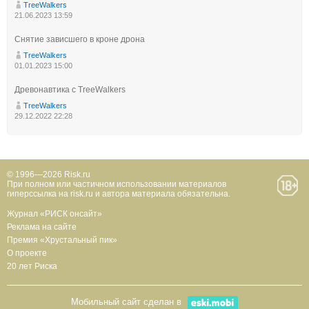
TreeWalkers
21.06.2023 13:59
Снятие зависшего в кроне дрона
TreeWalkers
01.01.2023 15:00
Древонавтика с TreeWalkers
TreeWalkers
29.12.2022 22:28
© 1996—2026 Risk.ru
При полном или частичном использовании материалов
гиперссылка на risk.ru и автора материала обязательна.
Журнал «РИСК онсайт»
Реклама на сайте
Премия «Хрустальный пик»
О проекте
20 лет Риска
Мобильный сайт сделан в