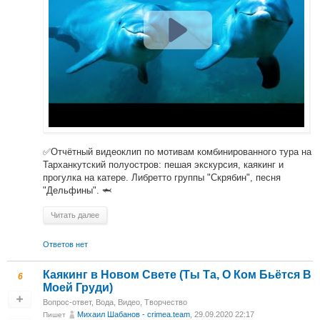
✅Отчётный видеоклип по мотивам комбинированного тура на
Тарханкутский полуостров: пешая экскурсия, каякинг и
прогулка на катере. Либретто группы "Скрябин", песня
"Дельфины". 🦈
Читать далее
Ответов нет
Каякинг в Новом Свете (Ты Та, О Ком Бьётся В
6
Моей Груди)
Вопрос-ответ
,
Вода
,
Видео
,
Творчество
Михаил Шабанов - crimea.team
, 29.09.2020 22:17
Пишет