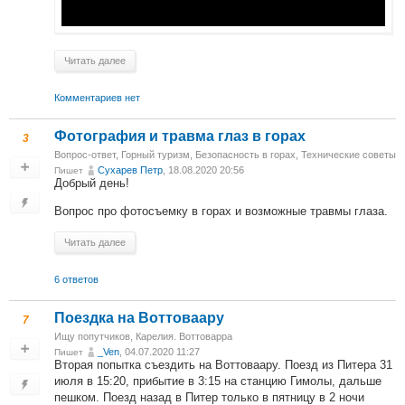
Читать далее
Комментариев нет
Фотография и травма глаз в горах
3
Вопрос-ответ
,
Горный туризм
,
Безопасность в горах
,
Технические советы
Сухарев Петр
, 18.08.2020 20:56
Пишет
Добрый день!
Вопрос про фотосъемку в горах и возможные травмы глаза.
Читать далее
6 ответов
Поездка на Воттоваару
7
Ищу попутчиков
,
Карелия. Воттоварра
_Ven
, 04.07.2020 11:27
Пишет
Вторая попытка съездить на Воттоваару. Поезд из Питера 31
июля в 15:20, прибытие в 3:15 на станцию Гимолы, дальше
пешком. Поезд назад в Питер только в пятницу в 2 ночи