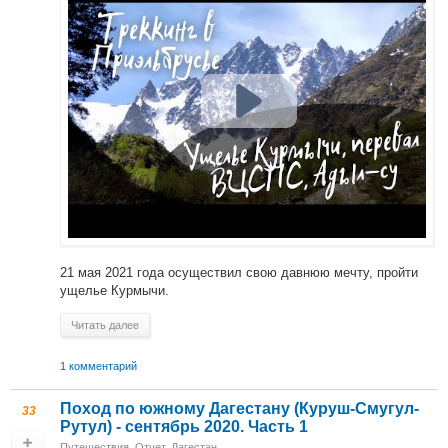
21 мая 2021 года осуществил свою давнюю мечту, пройти
ущелье Курмычи.
Читать далее
1 комментарий
Поход по южному Дагестану (Куруш-Смугул-
33
Рутул) - сентябрь 2020. Часть 1
Путешествия
,
Отчет
,
Дагестан