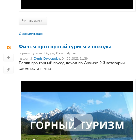
Читать далее
2 комментария
Фильм про горный туризм и походы.
26
Горный туризм
,
Видео
,
Отчет
,
Архыз
Denis.Dolgopolov
, 04.03.2021 11:39
Пишет
Ролик про горный поход поход по Архызу 2-й категории
сложности в мае: