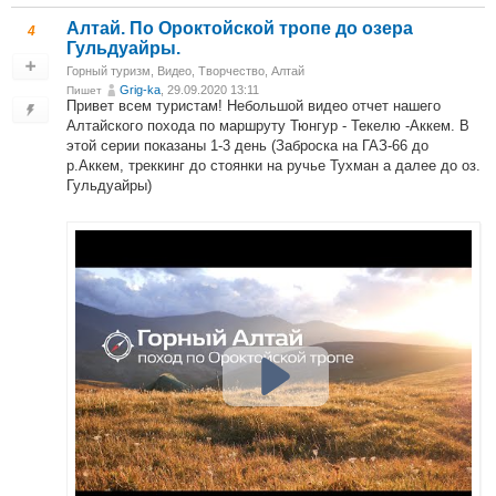
Алтай. По Ороктойской тропе до озера
4
Гульдуайры.
Горный туризм
,
Видео
,
Творчество
,
Алтай
Grig-ka
, 29.09.2020 13:11
Пишет
Привет всем туристам! Небольшой видео отчет нашего
Алтайского похода по маршруту Тюнгур - Текелю -Аккем. В
этой серии показаны 1-3 день (Заброска на ГАЗ-66 до
р.Аккем, треккинг до стоянки на ручье Тухман а далее до оз.
Гульдуайры)