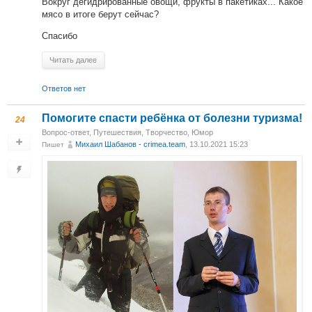
Вокруг дегидрированные овощи, фрукты в пакетиках... Какое
мясо в итоге берут сейчас?
Спасибо
Читать далее
Ответов нет
Помогите спасти ребёнка от болезни туризма!
24
Вопрос-ответ
,
Путешествия
,
Творчество
,
Юмор
Михаил Шабанов - crimea.team
, 13.10.2021 15:23
Пишет