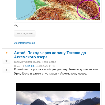
dag
Читать далее
20 комментариев
Алтай. Поход через долину Текелю до
3
Аккемского озера.
Горный туризм
,
Видео
,
Творчество
Grig-ka
, 13.10.2020 14:48
Пишет
В этой части ролика пройдем долину Текелю до перевала
Ярлу-Бочь и затем спустимся к Аккемскому озеру.