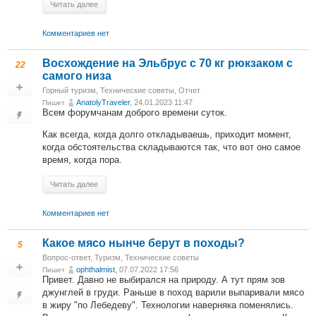
Читать далее
Комментариев нет
Восхождение на Эльбрус с 70 кг рюкзаком с
22
самого низа
Горный туризм
,
Технические советы
,
Отчет
AnatolyTraveler
, 24.01.2023 11:47
Пишет
Всем форумчанам доброго времени суток.
Как всегда, когда долго откладываешь, приходит момент,
когда обстоятельства складываются так, что вот оно самое
время, когда пора.
Читать далее
Комментариев нет
Какое мясо нынче берут в походы?
5
Вопрос-ответ
,
Туризм
,
Технические советы
ophthalmist
, 07.07.2022 17:56
Пишет
Привет. Давно не выбирался на природу. А тут прям зов
джунглей в груди. Раньше в поход варили выпаривали мясо
в жиру "по Лебедеву". Технологии наверняка поменялись.