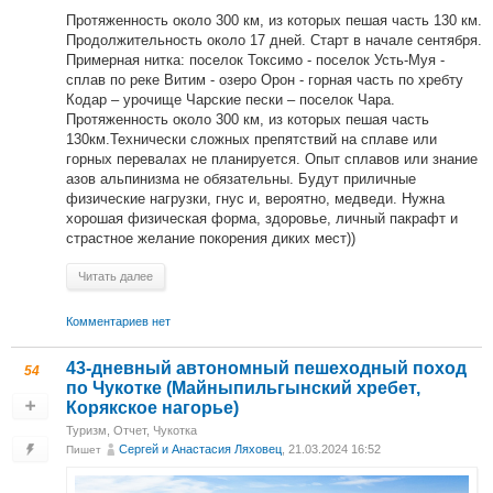
Протяженность около 300 км, из которых пешая часть 130 км.
Продолжительность около 17 дней. Старт в начале сентября.
Примерная нитка: поселок Токсимо - поселок Усть-Муя -
сплав по реке Витим - озеро Орон - горная часть по хребту
Кодар – урочище Чарские пески – поселок Чара.
Протяженность около 300 км, из которых пешая часть
130км.Технически сложных препятствий на сплаве или
горных перевалах не планируется. Опыт сплавов или знание
азов альпинизма не обязательны. Будут приличные
физические нагрузки, гнус и, вероятно, медведи. Нужна
хорошая физическая форма, здоровье, личный пакрафт и
страстное желание покорения диких мест))
Читать далее
Комментариев нет
43-дневный автономный пешеходный поход
54
по Чукотке (Майныпильгынский хребет,
Корякское нагорье)
Туризм
,
Отчет
,
Чукотка
Сергей и Анастасия Ляховец
, 21.03.2024 16:52
Пишет