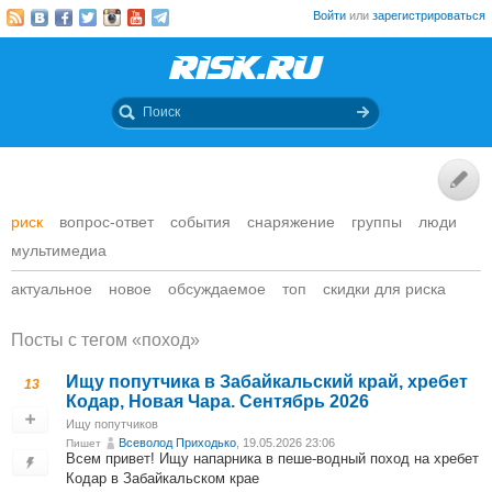
Войти
или
зарегистрироваться
риск
вопрос-ответ
события
снаряжение
группы
люди
мультимедиа
актуальное
новое
обсуждаемое
топ
скидки для риска
Посты c тегом «поход»
Ищу попутчика в Забайкальский край, хребет
13
Кодар, Новая Чара. Сентябрь 2026
Ищу попутчиков
Всеволод Приходько
, 19.05.2026 23:06
Пишет
Всем привет! Ищу напарника в пеше-водный поход на хребет
Кодар в Забайкальском крае