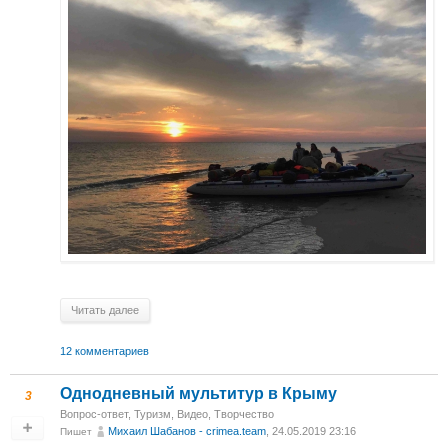
Читать далее
12 комментариев
Однодневный мультитур в Крыму
3
Вопрос-ответ
,
Туризм
,
Видео
,
Творчество
Михаил Шабанов - crimea.team
, 24.05.2019 23:16
Пишет