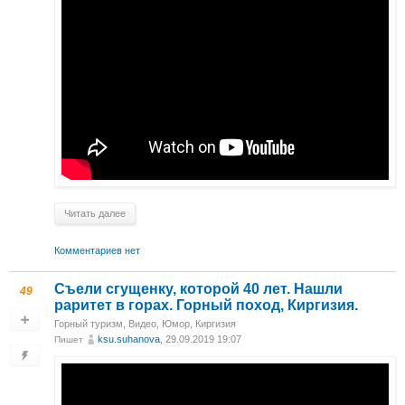
Читать далее
Комментариев нет
Съели сгущенку, которой 40 лет. Нашли
49
раритет в горах. Горный поход, Киргизия.
Горный туризм
,
Видео
,
Юмор
,
Киргизия
ksu.suhanova
, 29.09.2019 19:07
Пишет