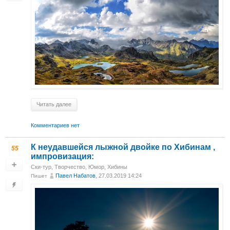
Читать далее
Комментариев нет
К неудавшейся лыжной двойке по Хибинам ,
55
импровизация:
Ски-тур
,
Творчество
,
Юмор
,
Хибины
Павел Набатов
, 27.03.2019 14:24
Пишет