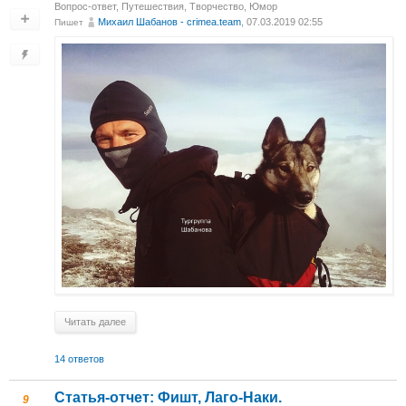
Вопрос-ответ
,
Путешествия
,
Творчество
,
Юмор
Михаил Шабанов - crimea.team
, 07.03.2019 02:55
Пишет
Читать далее
14 ответов
Статья-отчет: Фишт, Лаго-Наки.
9