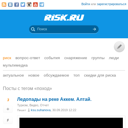
Войти
или
зарегистрироваться
риск
вопрос-ответ
события
снаряжение
группы
люди
мультимедиа
актуальное
новое
обсуждаемое
топ
скидки для риска
Посты c тегом «поход»
Ледопады на реке Аккем. Алтай.
3
Туризм
,
Видео
,
Отчет
ksu.suhanova
, 30.09.2019 12:22
Пишет