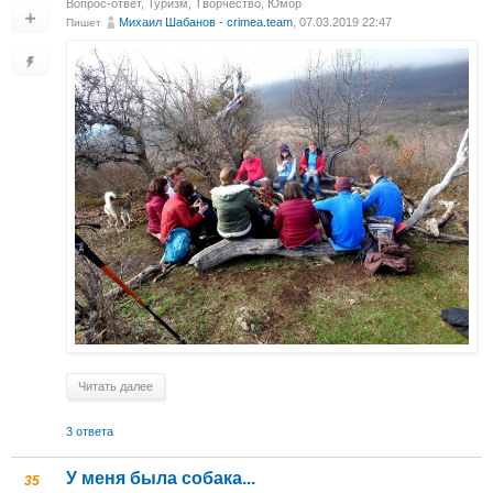
Вопрос-ответ
,
Туризм
,
Творчество
,
Юмор
Михаил Шабанов - crimea.team
, 07.03.2019 22:47
Пишет
Читать далее
3 ответа
У меня была собака...
35