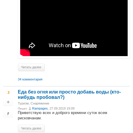
Читать далее
34 комментария
Еда без огня или просто добавь воды (кто-
3
нибудь пробовал?)
Туризм
,
Снаряжение
Rampages
, 27.09.2019 19:09
Пишет
Приветствую всех и доброго времени суток всем
рисковчанам.
Читать далее