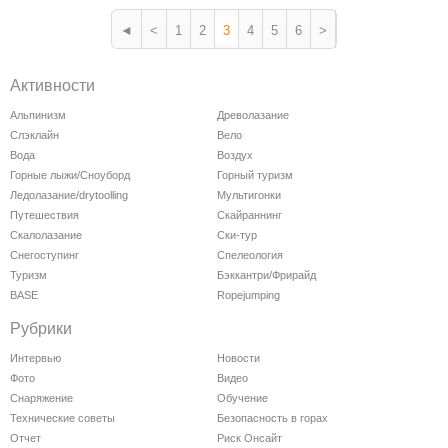
◄
<
1
2
3
4
5
6
>
Активности
Альпинизм
Древолазание
Слэклайн
Вело
Вода
Воздух
Горные лыжи/Сноуборд
Горный туризм
Ледолазание/drytoolling
Мультигонки
Путешествия
Скайраннинг
Скалолазание
Ски-тур
Снегоступинг
Спелеология
Туризм
Бэккантри/Фрирайд
BASE
Ropejumping
Рубрики
Интервью
Новости
Фото
Видео
Снаряжение
Обучение
Технические советы
Безопасность в горах
Отчет
Риск Онсайт