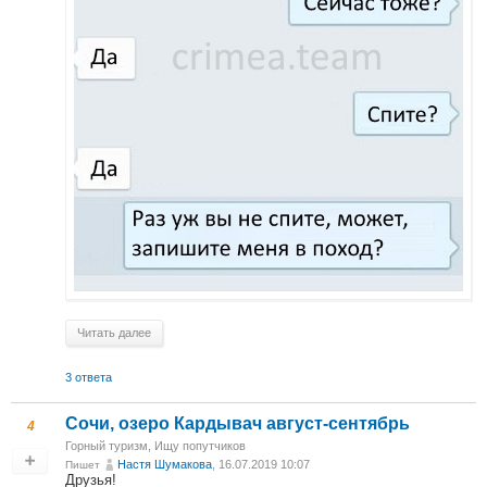
Читать далее
3 ответа
Сочи, озеро Кардывач август-сентябрь
4
Горный туризм
,
Ищу попутчиков
Настя Шумакова
, 16.07.2019 10:07
Пишет
Друзья!