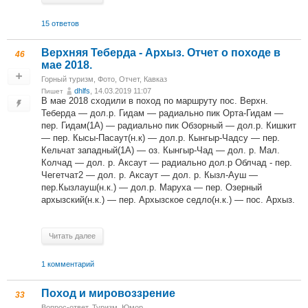
15 ответов
Верхняя Теберда - Архыз. Отчет о походе в
46
мае 2018.
Горный туризм
,
Фото
,
Отчет
,
Кавказ
dhlfs
, 14.03.2019 11:07
Пишет
В мае 2018 сходили в поход по маршруту пос. Верхн.
Теберда — дол.р. Гидам — радиально пик Орта-Гидам —
пер. Гидам(1А) — радиально пик Обзорный — дол.р. Кишкит
— пер. Кысы-Пасаут(н.к) — дол.р. Кынгыр-Чадсу — пер.
Кельчат западный(1А) — оз. Кынгыр-Чад — дол. р. Мал.
Колчад — дол. р. Аксаут — радиально дол.р Облчад - пер.
Чегетчат2 — дол. р. Аксаут — дол. р. Кызл-Ауш —
пер.Кызлауш(н.к.) — дол.р. Маруха — пер. Озерный
архызский(н.к.) — пер. Архызское седло(н.к.) — пос. Архыз.
Читать далее
1 комментарий
Поход и мировоззрение
33
Вопрос-ответ
,
Туризм
,
Юмор