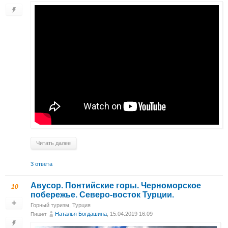
Читать далее
3 ответа
Авусор. Понтийские горы. Черноморское
10
побережье. Северо-восток Турции.
Горный туризм
,
Турция
Наталья Богдашина
, 15.04.2019 16:09
Пишет