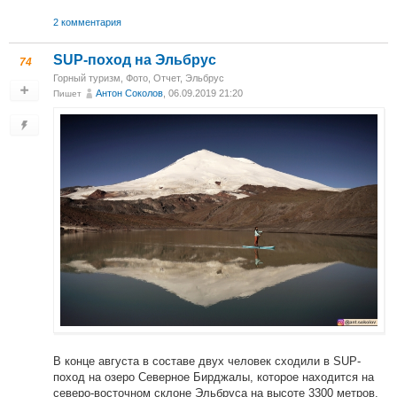
2 комментария
SUP-поход на Эльбрус
74
Горный туризм
,
Фото
,
Отчет
,
Эльбрус
Антон Соколов
, 06.09.2019 21:20
Пишет
В конце августа в составе двух человек сходили в SUP-
поход на озеро Северное Бирджалы, которое находится на
северо-восточном склоне Эльбруса на высоте 3300 метров.