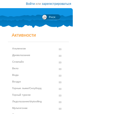
Войти
или
зарегистрироваться
Активности
Альпинизм
Древолазание
Слэклайн
Вело
Вода
Воздух
Горные лыжи/Сноуборд
Горный туризм
Ледолазание/drytoolling
Мультигонки