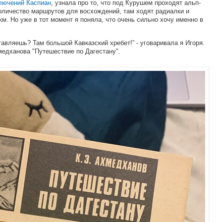
лючений Каспиан
, узнала про то, что под Курушем проходят альп-
количество маршрутов для восхождений, там ходят радиалки и
км. Но уже в тот момент я поняла, что очень сильно хочу именно в
авляешь? Там большой Кавказский хребет!” - уговаривала я Игоря.
медханова "Путешествие по Дагестану".