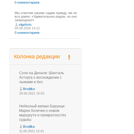
0 комментариев
Мы ответим нашим чадам правду, им не
все равно: «Удивительное рядом, но оно
запрещено!»
vilgeforts
04.08.2026 14:12
0 комментариев
Колонка редакции
Соло на Денали: Шанталь
Асторга о восхождении с
лыжами и без
Brodilka
29.06.2021 15:53
Небесный капкан Барунце:
Марек Холечек о новом
маршруте и превратностях
судьбы
Brodilka
11.06.2021 12:41