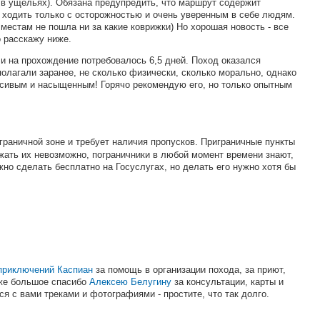
а в ущельях). Обязана предупредить, что маршрут содержит
т ходить только с осторожностью и очень уверенным в себе людям.
 местам не пошла ни за какие коврижки) Но хорошая новость - все
о расскажу ниже.
и на прохождение потребовалось 6,5 дней. Поход оказался
олагали заранее, не сколько физически, сколько морально, однако
асивым и насыщенным! Горячо рекомендую его, но только опытным
раничной зоне и требует наличия пропусков. Приграничные пункты
ежать их невозможно, пограничники в любой момент времени знают,
жно сделать бесплатно на Госуслугах, но делать его нужно хотя бы
приключений Каспиан
за помощь в организации похода, за приют,
кже большое спасибо
Алексею Белугину
за консультации, карты и
я с вами треками и фотографиями - простите, что так долго.