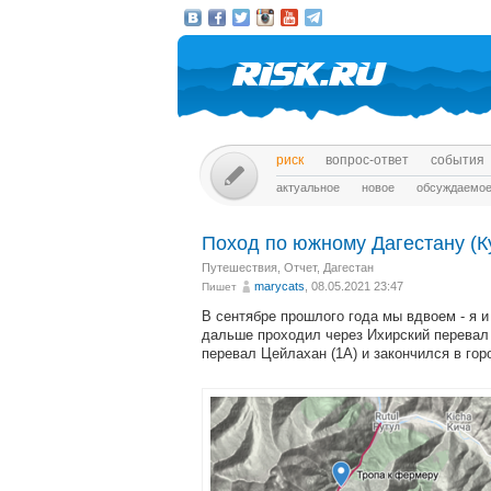
риск
вопрос-ответ
события
актуальное
новое
обсуждаемо
Поход по южному Дагестану (Ку
Путешествия
,
Отчет
,
Дагестан
marycats
, 08.05.2021 23:47
Пишет
В сентябре прошлого года мы вдвоем - я 
дальше проходил через Ихирский перевал 
перевал Цейлахан (1А) и закончился в гор