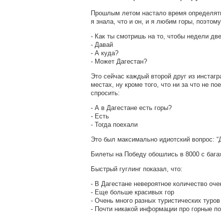
Прошлым летом настало время определятьс
я знала, что и он, и я любим горы, поэтому
- Как ты смотришь на то, чтобы недели дв
- Давай
- А куда?
- Может Дагестан?
Это сейчас каждый второй друг из инстагра
местах, ну кроме того, что ни за что не п
спросить:
- А в Дагестане есть горы?
- Есть
- Тогда поехали
Это был максимально идиотский вопрос: “Д
Билеты на Победу обошлись в 8000 с бага
Быстрый гуглинг показал, что:
- В Дагестане невероятное количество оче
- Еще больше красивых гор
- Очень много разных туристических туров
- Почти никакой информации про горные п