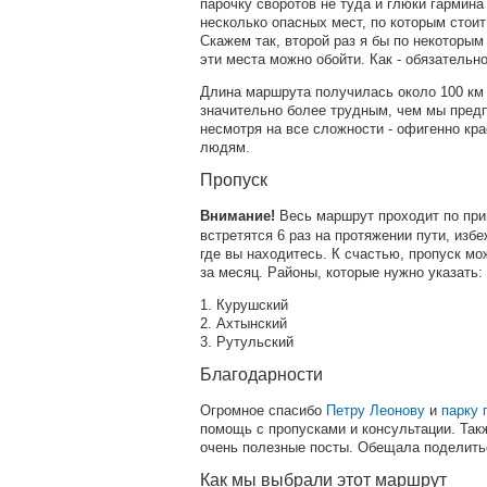
парочку своротов не туда и глюки гармин
несколько опасных мест, по которым стои
Скажем так, второй раз я бы по некоторым
эти места можно обойти. Как - обязательн
Длина маршрута получилась около 100 км 
значительно более трудным, чем мы предп
несмотря на все сложности - офигенно кр
людям.
Пропуск
Весь маршрут проходит по приг
Внимание!
встретятся 6 раз на протяжении пути, изб
где вы находитесь. К счастью, пропуск мо
за месяц. Районы, которые нужно указать:
1. Курушский
2. Ахтынский
3. Рутульский
Благодарности
Огромное спасибо
Петру Леонову
и
парку 
помощь с пропусками и консультации. Та
очень полезные посты. Обещала поделитьс
Как мы выбрали этот маршрут