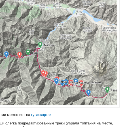
ями можно вот на
гуглокартах
:
ши слегка подредактированные треки (убрала топтания на месте,