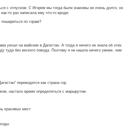
я с отпуском. С Игорем мы тогда были знакомы не очень долго, но
 как-то раз написала ему что-то вроде:
е пошариться по горам?
ма уехал на майские в Дагестан. А тогда я ничего не знала об этих
оеду туда без веского повода. Поэтому я не нашла ничего умнее, чем
агестан” переводится как страна гор.
жом, настало время определяться с маршрутом.
нь красивых мест
оходы