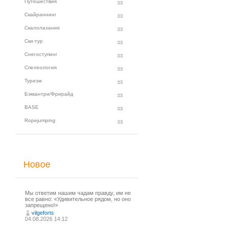
Путешествия
Скайраннинг
Скалолазание
Ски-тур
Снегоступинг
Спелеология
Туризм
Бэккантри/Фрирайд
BASE
Ropejumping
Новое
Мы ответим нашим чадам правду, им не
все равно: «Удивительное рядом, но оно
запрещено!»
vilgeforts
04.08.2026 14:12