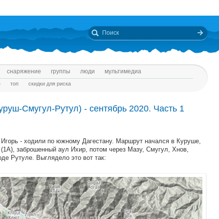
снаряжение
группы
люди
мультимедиа
е
топ
скидки для риска
руш-Смугул-Рутул) - сентябрь 2020. Часть 1
и Игорь - ходили по южному Дагестану. Маршрут начался в Куруше,
(1А), заброшенный аул Ихир, потом через Мазу, Смугул, Хнов,
оде Рутуле. Выглядело это вот так: