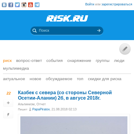
Войти
или
зарегистрироваться
риск
вопрос-ответ
события
снаряжение
группы
люди
мультимедиа
актуальное
новое
обсуждаемое
топ
скидки для риска
Казбек с севера (со стороны Северной
22
Осетии-Алании) 2б, в авгусе 2018г.
Альпинизм
,
Отчет
PapaPiratov
, 21.08.2018 02:13
Пишет