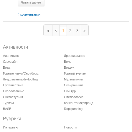
Читать далее
4 комментария
◄
<
1
2
3
>
Активности
Альпинизм
Древолазание
Слэклайн
Вело
Вода
Воздух
Горные лыжи/Сноуборд
Горный туризм
Ледолазание/drytoolling
Мультигонки
Путешествия
Скайраннинг
Скалолазание
Ски-тур
Снегоступинг
Спелеология
Туризм
Бэккантри/Фрирайд
BASE
Ropejumping
Рубрики
Интервью
Новости