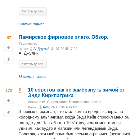
Читать далее
8 комментариев
Памирское фирновое плато. Обзор.
87
Творчество
А. Джулий
, 31.07.2015 17:29
Пишет
А. Джулий
Читать далее
35 комментариев
10 советов как не замёрзнуть зимой от
172
Энди Киркпатрика
Альпинизм
,
Снаряжение
,
Технические советы
AVK
, 24.12.2014 14:02
Пишет
Впервые я осознал, что стал кем-то вроде эксперта по
холодному альпинизму, когда Энди Кейв спросил меня об
одежде для Чангабанг в 1997 году, чем немного меня
удивил, как будто я магазин или легендарный Энди.
Полагаю, хотя мой опыт был весьма ограничен (несколько