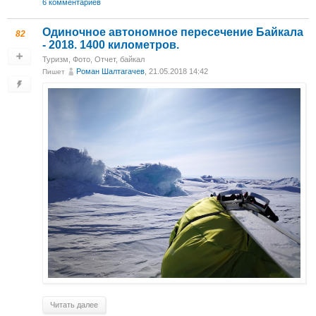
6 комментариев
Одиночное автономное пересечение Байкала
82
- 2018. 1400 километров.
Туризм
,
Фото
,
Отчет
,
байкал
Роман Шалтагачев
, 21.05.2018 14:42
Пишет
Читать далее