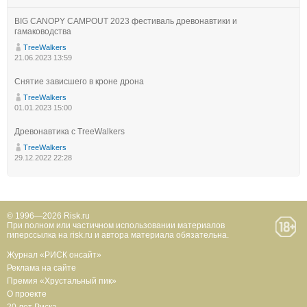
BIG CANOPY CAMPOUT 2023 фестиваль древонавтики и
гамаководства
TreeWalkers
21.06.2023 13:59
Снятие зависшего в кроне дрона
TreeWalkers
01.01.2023 15:00
Древонавтика с TreeWalkers
TreeWalkers
29.12.2022 22:28
© 1996—2026 Risk.ru
При полном или частичном использовании материалов
гиперссылка на risk.ru и автора материала обязательна.
Журнал «РИСК онсайт»
Реклама на сайте
Премия «Хрустальный пик»
О проекте
20 лет Риска