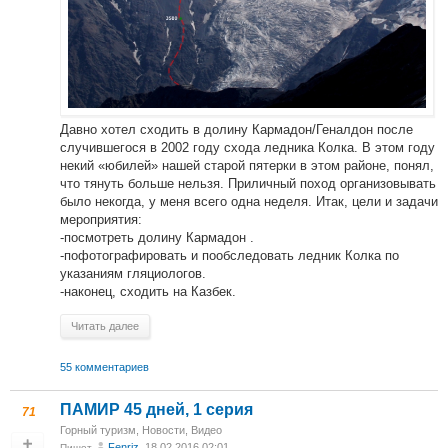
Давно хотел сходить в долину Кармадон/Геналдон после
случившегося в 2002 году схода ледника Колка. В этом году
некий «юбилей» нашей старой пятерки в этом районе, понял,
что тянуть больше нельзя. Приличный поход организовывать
было некогда, у меня всего одна неделя. Итак, цели и задачи
мероприятия:
-посмотреть долину Кармадон .
-пофотографировать и пообследовать ледник Колка по
указаниям гляциологов.
-наконец, сходить на Казбек.
Читать далее
55 комментариев
ПАМИР 45 дней, 1 серия
71
Горный туризм
,
Новости
,
Видео
Fenriz
, 18.02.2016 02:01
Пишет