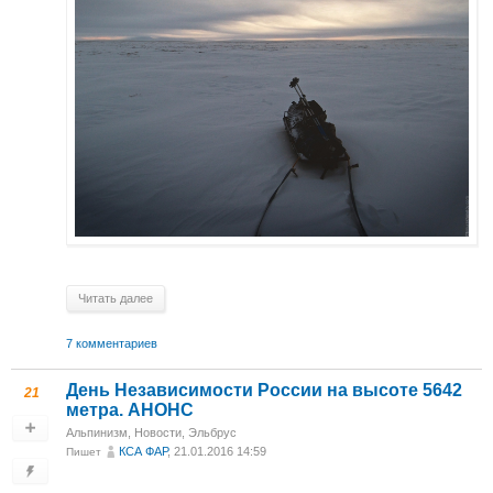
Читать далее
7 комментариев
День Независимости России на высоте 5642
21
метра. АНОНС
Альпинизм
,
Новости
,
Эльбрус
КСА ФАР
, 21.01.2016 14:59
Пишет