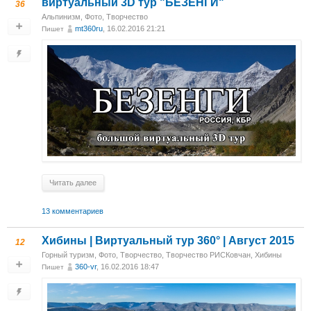
виртуальный 3D тур "БЕЗЕНГИ"
36
Альпинизм
,
Фото
,
Творчество
mt360ru
, 16.02.2016 21:21
Пишет
Читать далее
13 комментариев
Хибины | Виртуальный тур 360° | Август 2015
12
Горный туризм
,
Фото
,
Творчество
,
Творчество РИСКовчан
,
Хибины
360-vr
, 16.02.2016 18:47
Пишет