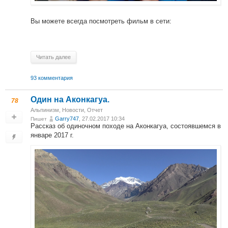
Вы можете всегда посмотреть фильм в сети:
Читать далее
93 комментария
Один на Аконкагуа.
78
Альпинизм
,
Новости
,
Отчет
Garry747
, 27.02.2017 10:34
Пишет
Рассказ об одиночном походе на Аконкагуа, состоявшемся в
январе 2017 г.