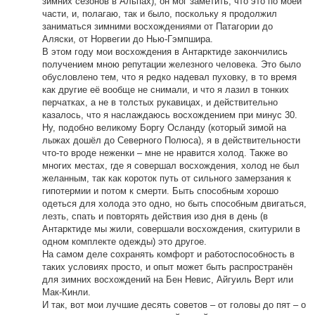
зимних сезонов в Альпах), он мог заметить, что это по моей
части, и, полагаю, так и было, поскольку я продолжил
заниматься зимними восхождениями от Патагории до
Аляски, от Норвегии до Нью-Гэмпшира.
В этом году мои восхождения в Антарктиде закончились
получением мною репутации железного человека. Это было
обусловлено тем, что я редко надевал пуховку, в то время
как другие её вообще не снимали, и что я лазил в тонких
перчатках, а не в толстых рукавицах, и действительно
казалось, что я наслаждаюсь восхождением при минус 30.
Ну, подобно великому Боргу Осланду (который зимой на
лыжах дошёл до Северного Полюса), я в действительности
что-то вроде неженки – мне не нравится холод. Также во
многих местах, где я совершал восхождения, холод не был
желанным, так как короток путь от сильного замерзания к
гипотермии и потом к смерти. Быть способным хорошо
одеться для холода это одно, но быть способным двигаться,
лезть, спать и повторять действия изо дня в день (в
Антарктиде мы жили, совершали восхождения, скитурили в
одном комплекте одежды) это другое.
На самом деле сохранять комфорт и работоспособность в
таких условиях просто, и опыт может быть распространён
для зимних восхождений на Бен Невис, Айгуиль Верт или
Мак-Кинли.
И так, вот мои лучшие десять советов – от головы до пят – о