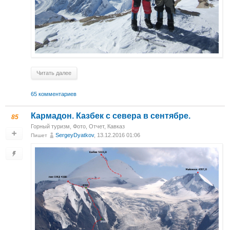
Читать далее
65 комментариев
Кармадон. Казбек с севера в сентябре.
85
Горный туризм
,
Фото
,
Отчет
,
Кавказ
SergeyDyatkov
, 13.12.2016 01:06
Пишет