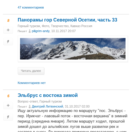
47 комментариев
Панорамы гор Северной Осетии, часть 33
8
Горный туризм
,
Фото
,
Творчество
,
Кавказ Россия
piligrim-andy
, 10.11.2017 20:07
Пишет
Читать далее
Комментариев нет
Эльбрус с востока зимой
6
Вопрос-ответ
,
Горный туризм
Дмитрий Литвинский
, 31.10.2017 02:00
Пишет
Ищу актуальную информацию по маршруту "пос. Эльбрус -
пер. Ирикчат - лавовый поток - восточная вершина" в зимний
период (середина января). Летом маршрут ходил, прошлой
зимой дошел до альпийских лугов выше развилки рек и
застрял в снегу. До перевала примерно представляю, с чем