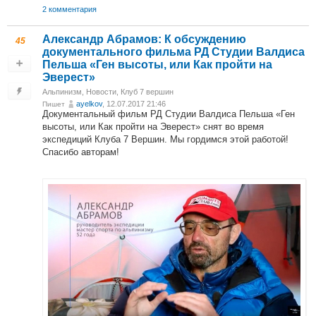
2 комментария
Александр Абрамов: К обсуждению
45
документального фильма РД Студии Валдиса
Пельша «Ген высоты, или Как пройти на
Эверест»
Альпинизм
,
Новости
,
Клуб 7 вершин
ayelkov
, 12.07.2017 21:46
Пишет
Документальный фильм РД Студии Валдиса Пельша «Ген
высоты, или Как пройти на Эверест» снят во время
экспедиций Клуба 7 Вершин. Мы гордимся этой работой!
Спасибо авторам!