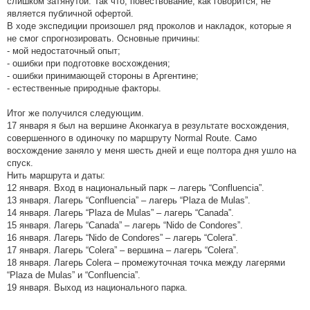
слишком затянутой. Так что, повествование, как говорится, не
является публичной офертой.
В ходе экспедиции произошел ряд проколов и накладок, которые я
не смог спрогнозировать. Основные причины:
- мой недостаточный опыт;
- ошибки при подготовке восхождения;
- ошибки принимающей стороны в Аргентине;
- естественные природные факторы.
Итог же получился следующим.
17 января я был на вершине Аконкагуа в результате восхождения,
совершенного в одиночку по маршруту Normal Route. Само
восхождение заняло у меня шесть дней и еще полтора дня ушло на
спуск.
Нить маршрута и даты:
12 января. Вход в национальный парк – лагерь “Confluencia”.
13 января. Лагерь “Confluencia” – лагерь “Plaza de Mulas”.
14 января. Лагерь “Plaza de Mulas” – лагерь “Canada”.
15 января. Лагерь “Canada” – лагерь “Nido de Condores”.
16 января. Лагерь “Nido de Condores” – лагерь “Colera”.
17 января. Лагерь “Colera” – вершина – лагерь “Colera”.
18 января. Лагерь Colera – промежуточная точка между лагерями
“Plaza de Mulas” и “Confluencia”.
19 января. Выход из национального парка.