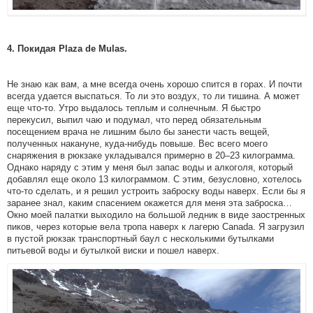
4. Покидая Plaza de Mulas.
Не знаю как вам, а мне всегда очень хорошо спится в горах. И почти
всегда удается выспаться. То ли это воздух, то ли тишина. А может
еще что-то. Утро выдалось теплым и солнечным. Я быстро
перекусил, выпил чаю и подумал, что перед обязательным
посещением врача не лишним было бы занести часть вещей,
полученных накануне, куда-нибудь повыше. Вес всего моего
снаряжения в рюкзаке укладывался примерно в 20–23 килограмма.
Однако наряду с этим у меня был запас воды и алкоголя, который
добавлял еще около 13 килограммом. С этим, безусловно, хотелось
что-то сделать, и я решил устроить заброску воды наверх. Если бы я
заранее знал, каким спасением окажется для меня эта заброска…
Окно моей палатки выходило на большой ледник в виде заостренных
пиков, через которые вела тропа наверх к лагерю Canada. Я загрузил
в пустой рюкзак транспортный баул с несколькими бутылками
питьевой воды и бутылкой виски и пошел наверх.