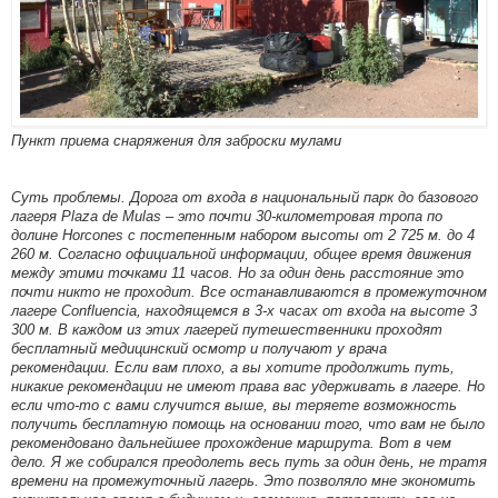
Пункт приема снаряжения для заброски мулами
Суть проблемы. Дорога от входа в национальный парк до базового
лагеря Plaza de Mulas – это почти 30-километровая тропа по
долине Horcones с постепенным набором высоты от 2 725 м. до 4
260 м. Согласно официальной информации, общее время движения
между этими точками 11 часов. Но за один день расстояние это
почти никто не проходит. Все останавливаются в промежуточном
лагере Confluencia, находящемся в 3-х часах от входа на высоте 3
300 м. В каждом из этих лагерей путешественники проходят
бесплатный медицинский осмотр и получают у врача
рекомендации. Если вам плохо, а вы хотите продолжить путь,
никакие рекомендации не имеют права вас удерживать в лагере. Но
если что-то с вами случится выше, вы теряете возможность
получить бесплатную помощь на основании того, что вам не было
рекомендовано дальнейшее прохождение маршрута. Вот в чем
дело. Я же собирался преодолеть весь путь за один день, не тратя
времени на промежуточный лагерь. Это позволяло мне экономить