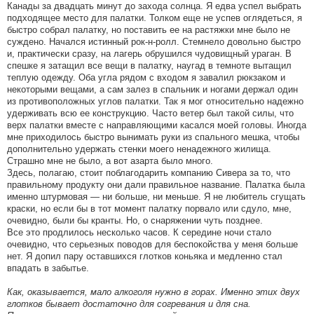
Канады за двадцать минут до захода солнца. Я едва успел выбрать
подходящее место для палатки. Толком еще не успев оглядеться, я
быстро собрал палатку, но поставить ее на растяжки мне было не
суждено. Начался истинный рок-н-ролл. Стемнело довольно быстро
и, практически сразу, на лагерь обрушился чудовищный ураган. В
спешке я затащил все вещи в палатку, наугад в темноте вытащил
теплую одежду. Оба угла рядом с входом я завалил рюкзаком и
некоторыми вещами, а сам залез в спальник и ногами держал один
из противоположных углов палатки. Так я мог относительно надежно
удерживать всю ее конструкцию. Часто ветер был такой силы, что
верх палатки вместе с направляющими касался моей головы. Иногда
мне приходилось быстро вынимать руки из спального мешка, чтобы
дополнительно удержать стенки моего ненадежного жилища.
Страшно мне не было, а вот азарта было много.
Здесь, полагаю, стоит поблагодарить компанию Сивера за то, что
правильному продукту они дали правильное название. Палатка была
именно штурмовая — ни больше, ни меньше. Я не любитель сгущать
краски, но если бы в тот момент палатку порвало или сдуло, мне,
очевидно, были бы кранты. Но, о снаряжении чуть позднее.
Все это продлилось несколько часов. К середине ночи стало
очевидно, что серьезных поводов для беспокойства у меня больше
нет. Я допил пару оставшихся глотков коньяка и медленно стал
впадать в забытье.
Как, оказывается, мало алкоголя нужно в горах. Именно этих двух
глотков бывает достаточно для согревания и для сна.