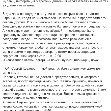
мулами, информация о времени движения на указателях была не так
уж далека от истины.
В два часа пополудни я вступил на территорию базового лагеря.
Странно, но, глядя на многочисленные картинки, я представлял его
совсем другим. В жизни лагерь Plaza de Mulas оказался хоть и
большим, но все-таки не настолько большим, как я его представлял.
А к его структуре — внешне сумбурной — необходимо было
привыкнуть. Хорошо еще, что люди, говорящие по-английски,
попадались везде. Это помогло мне быстро разобраться с
местоположением палатки врача и рейнджеров. У последних я
отметился сразу же, а обаятельная медсестра сначала спросила
меня о времени прихода в лагерь, а потом порекомендовала
вернуться к ней через сутки — в 12:00.
Я направился вглубь лагеря на поиски нужной площадки, пока…
– Ой, Сергей Ковалев! — мой возглас был удивлением даже для
меня самого.
Человек, который не нуждается в представлениях, и которого я
встретил, просто проходя мимо, был главной причиной, почему я
оказался здесь и, к тому же, в одиночку. Это он на одной из своих
лекций вдохнул в меня уверенность в том, что все возможно. В том
числе и одиночный поход на Аконкагуа. Встреча была для меня
символичной и очень приятной.
А сейчас Сергей просто познакомил меня с милым человеком по
имени Хорхе, который, к тому же, оказался представителем моей
принимающей компании — AMG.