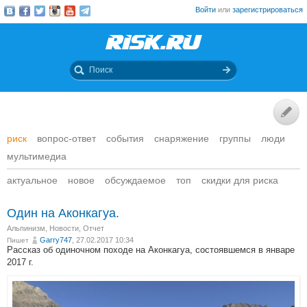
Войти
или
зарегистрироваться
риск
вопрос-ответ
события
снаряжение
группы
люди
мультимедиа
актуальное
новое
обсуждаемое
топ
скидки для риска
Один на Аконкагуа.
Альпинизм
,
Новости
,
Отчет
Garry747
, 27.02.2017 10:34
Пишет
Рассказ об одиночном походе на Аконкагуа, состоявшемся в январе
2017 г.