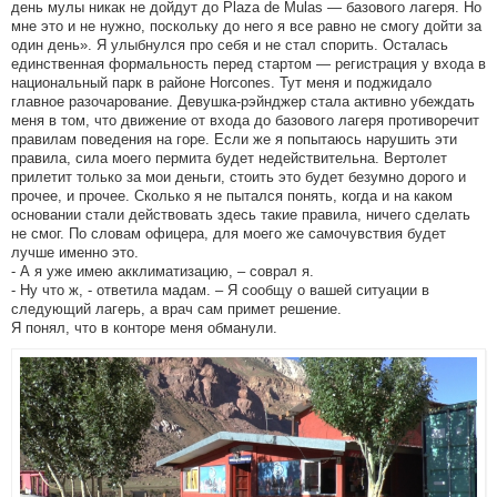
день мулы никак не дойдут до Plaza de Mulas — базового лагеря. Но
мне это и не нужно, поскольку до него я все равно не смогу дойти за
один день». Я улыбнулся про себя и не стал спорить. Осталась
единственная формальность перед стартом — регистрация у входа в
национальный парк в районе Horcones. Тут меня и поджидало
главное разочарование. Девушка-рэйнджер стала активно убеждать
меня в том, что движение от входа до базового лагеря противоречит
правилам поведения на горе. Если же я попытаюсь нарушить эти
правила, сила моего пермита будет недействительна. Вертолет
прилетит только за мои деньги, стоить это будет безумно дорого и
прочее, и прочее. Сколько я не пытался понять, когда и на каком
основании стали действовать здесь такие правила, ничего сделать
не смог. По словам офицера, для моего же самочувствия будет
лучше именно это.
- А я уже имею акклиматизацию, – соврал я.
- Ну что ж, - ответила мадам. – Я сообщу о вашей ситуации в
следующий лагерь, а врач сам примет решение.
Я понял, что в конторе меня обманули.