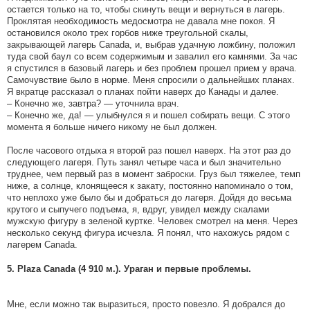
остается только на то, чтобы скинуть вещи и вернуться в лагерь.
Проклятая необходимость медосмотра не давала мне покоя. Я
остановился около трех горбов ниже треугольной скалы,
закрывающей лагерь Canada, и, выбрав удачную ложбину, положил
туда свой баул со всем содержимым и завалил его камнями. За час
я спустился в базовый лагерь и без проблем прошел прием у врача.
Самочувствие было в норме. Меня спросили о дальнейших планах.
Я вкратце рассказал о планах пойти наверх до Канады и далее.
– Конечно же, завтра? — уточнила врач.
– Конечно же, да! — улыбнулся я и пошел собирать вещи. С этого
момента я больше ничего никому не был должен.
После часового отдыха я второй раз пошел наверх. На этот раз до
следующего лагеря. Путь занял четыре часа и был значительно
труднее, чем первый раз в момент заброски. Груз был тяжелее, темп
ниже, а солнце, клонящееся к закату, постоянно напоминало о том,
что неплохо уже было бы и добраться до лагеря. Дойдя до весьма
крутого и сыпучего подъема, я, вдруг, увидел между скалами
мужскую фигуру в зеленой куртке. Человек смотрел на меня. Через
несколько секунд фигура исчезла. Я понял, что нахожусь рядом с
лагерем Canada.
5. Plaza Canada (4 910 м.). Ураган и первые проблемы.
Мне, если можно так выразиться, просто повезло. Я добрался до