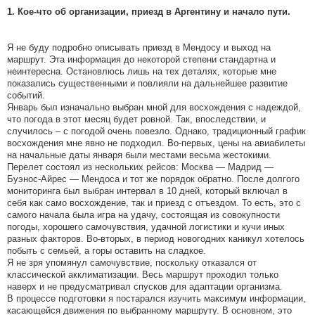
1. Кое-что об организации, приезд в Аргентину и начало пути.
Я не буду подробно описывать приезд в Мендосу и выход на
маршрут. Эта информация до некоторой степени стандартна и
неинтересна. Остановлюсь лишь на тех деталях, которые мне
показались существенными и повлияли на дальнейшее развитие
событий.
Январь был изначально выбран мной для восхождения с надеждой,
что погода в этот месяц будет ровной. Так, впоследствии, и
случилось – с погодой очень повезло. Однако, традиционный график
восхождения мне явно не подходил. Во-первых, цены на авиабилеты
на начальные даты января были местами весьма жестокими.
Перелет состоял из нескольких рейсов: Москва — Мадрид —
Буэнос-Айрес — Мендоса и тот же порядок обратно. После долгого
мониторинга был выбран интервал в 10 дней, который включал в
себя как само восхождение, так и приезд с отъездом. То есть, это с
самого начала была игра на удачу, состоящая из совокупности
погоды, хорошего самочувствия, удачной логистики и кучи иных
разных факторов. Во-вторых, в период новогодних каникул хотелось
побыть с семьей, а горы оставить на сладкое.
Я не зря упомянул самочувствие, поскольку отказался от
классической акклиматизации. Весь маршрут проходил только
наверх и не предусматривал спусков для адаптации организма.
В процессе подготовки я постарался изучить максимум информации,
касающейся движения по выбранному маршруту. В основном, это