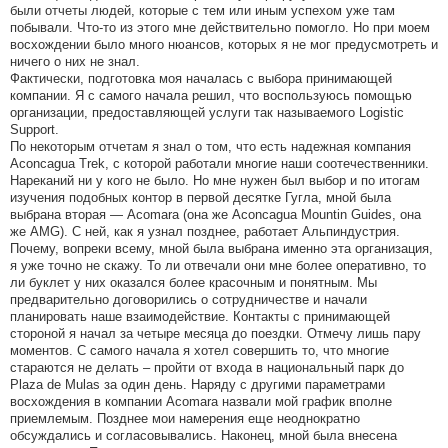
были отчеты людей, которые с тем или иным успехом уже там
побывали. Что-то из этого мне действительно помогло. Но при моем
восхождении было много нюансов, которых я не мог предусмотреть и
ничего о них не знал.
Фактически, подготовка моя началась с выбора принимающей
компании. Я с самого начала решил, что воспользуюсь помощью
организации, предоставляющей услуги так называемого Logistic
Support.
По некоторым отчетам я знал о том, что есть надежная компания
Aconcagua Trek, с которой работали многие наши соотечественники.
Нареканий ни у кого не было. Но мне нужен был выбор и по итогам
изучения подобных контор в первой десятке Гугла, мной была
выбрана вторая — Acomara (она же Aconcagua Mountin Guides, она
же AMG). С ней, как я узнал позднее, работает Альпиндустрия.
Почему, вопреки всему, мной была выбрана именно эта организация,
я уже точно не скажу. То ли отвечали они мне более оперативно, то
ли буклет у них оказался более красочным и понятным. Мы
предварительно договорились о сотрудничестве и начали
планировать наше взаимодействие. Контакты с принимающей
стороной я начал за четыре месяца до поездки. Отмечу лишь пару
моментов. С самого начала я хотел совершить то, что многие
стараются не делать – пройти от входа в национальный парк до
Plaza de Mulas за один день. Наряду с другими параметрами
восхождения в компании Acomara назвали мой график вполне
приемлемым. Позднее мои намерения еще неоднократно
обсуждались и согласовывались. Наконец, мной была внесена