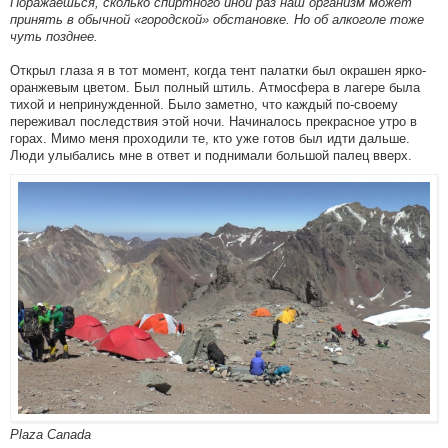
Поражаешься, сколько спиртного иной раз наш организм может
принять в обычной «городской» обстановке. Но об алкоголе тоже
чуть позднее.
Открыл глаза я в тот момент, когда тент палатки был окрашен ярко-
оранжевым цветом. Был полный штиль. Атмосфера в лагере была
тихой и непринужденной. Было заметно, что каждый по-своему
переживал последствия этой ночи. Начиналось прекрасное утро в
горах. Мимо меня проходили те, кто уже готов был идти дальше.
Люди улыбались мне в ответ и поднимали большой палец вверх.
Plaza Canada