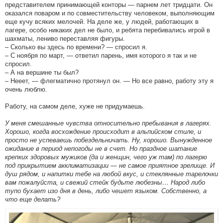
представителем принимающей конторы — парнем лет тридцати. Он
оказался поваром и по совместительству человеком, выполняющим
еще кучу всяких мелочей. На деле же, у людей, работающих в
лагере, особо никаких дел не было, и ребята перебивались игрой в
шахматы, лениво переставляя фигуры.
– Сколько вы здесь по времени? — спросил я.
– С ноября по март, — ответил парень, имя которого я так и не
спросил.
– А на вершине ты был?
– Нееет, — флегматично протянул он. — Но все равно, работу эту я
очень люблю.
Работу, на самом деле, хуже не придумаешь.
У меня смешанные чувства относительно пребывания в лагерях.
Хорошо, когда восхождение происходит в альпийском стиле, и
просто не успеваешь побездельничать. Ну, хорошо. Вынужденное
ожидание в период непогоды не в счет. Но праздное шатание
крепких здоровых мужиков (да и женщин, чего уж там) по лагерю
под прикрытием акклиматизации — не самое приятное зрелище. И
душ рядом, и напитки тебе на любой вкус, и стеклянные тарелочки
вам пожалуйста, и свежий стейк будьте любезны… Народ либо
тупо бухает изо дня в день, либо чешет языком. Собственно, а
что еще делать?