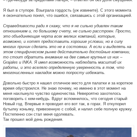
Я был в ступоре. Взыграла гордость (уж извините). С этого момента
я окончательно понял, что ошибся, связавшись с этой организацией.
Справедливости ради я скажу, что я не сильно удивлен таким
отношением и, по большому счету, не сильно расстроен. Просто,
это объединяющая черта всех мелких компаний, которые,
возможно, и хотят предоставить хорошие условии, но в силу
многих причин сделать это не в состоянии. А если и выделять на
этом специфическом рынке действительно достойные компании,
то стоит обратить внимание на две самые крупные из них –
Grajales и INKA. Я имел возможность наблюдать масштаб их
работы, и это вселяло определенную уверенность в том, что
многочисленных накладок можно попросту избежать.
Довольно быстро я нашел отличное место для палатки и за короткое
время обустроился. Не знаю почему, но именно в этот момент на
меня нахлынуло чувство одиночества. Невероятно захотелось
поговорить с кем-нибудь. Вдруг вспомнилось, что сегодня старый
Новый год. Впервые я проводил его вот так, в горах. Я откупорил
бутылку коньяку, привезенную с собой, и налил себе полную кружку.
Постепенно сон стал меня одолевать.
Так прошел мой день рождения.