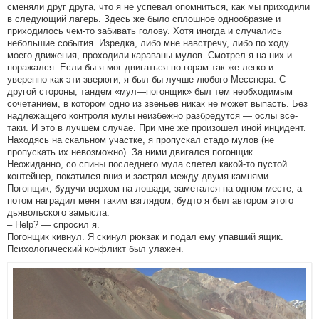
сменяли друг друга, что я не успевал опомниться, как мы приходили
в следующий лагерь. Здесь же было сплошное однообразие и
приходилось чем-то забивать голову. Хотя иногда и случались
небольшие события. Изредка, либо мне навстречу, либо по ходу
моего движения, проходили караваны мулов. Смотрел я на них и
поражался. Если бы я мог двигаться по горам так же легко и
уверенно как эти зверюги, я был бы лучше любого Месснера. С
другой стороны, тандем «мул—погонщик» был тем необходимым
сочетанием, в котором одно из звеньев никак не может выпасть. Без
надлежащего контроля мулы неизбежно разбредутся — ослы все-
таки. И это в лучшем случае. При мне же произошел иной инцидент.
Находясь на скальном участке, я пропускал стадо мулов (не
пропускать их невозможно). За ними двигался погонщик.
Неожиданно, со спины последнего мула слетел какой-то пустой
контейнер, покатился вниз и застрял между двумя камнями.
Погонщик, будучи верхом на лошади, заметался на одном месте, а
потом наградил меня таким взглядом, будто я был автором этого
дьявольского замысла.
– Help? — спросил я.
Погонщик кивнул. Я скинул рюкзак и подал ему упавший ящик.
Психологический конфликт был улажен.