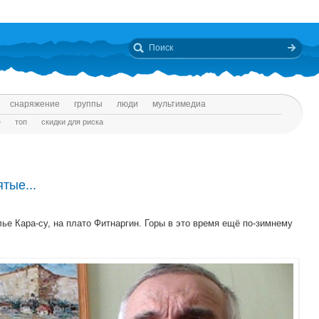
снаряжение
группы
люди
мультимедиа
е
топ
скидки для риска
ятые...
лье Кара-су, на плато Фитнаргин. Горы в это время ещё по-зимнему