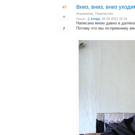
Вниз, вниз, вниз уходи
47
Альпинизм
,
Творчество
lomiga
, 05.03.2022 15:16
Пишет
Написана мною давно в далёкой
Потому что мы по-прежнему вме