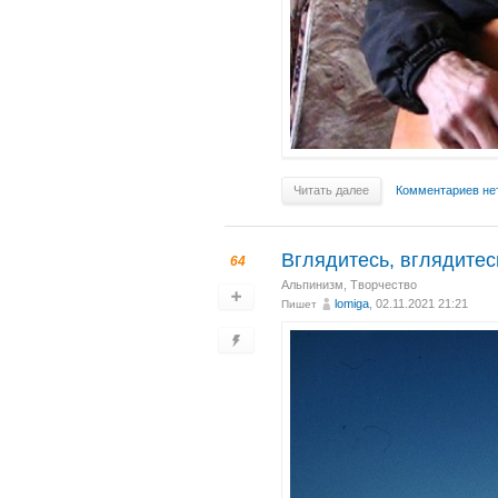
Читать далее
Комментариев не
Вглядитесь, вглядитес
64
Альпинизм
,
Творчество
lomiga
, 02.11.2021 21:21
Пишет