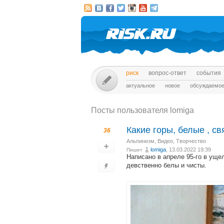
риск
вопрос-ответ
события
актуальное
новое
обсуждаемо
Посты пользователя lomiga
Какие горы, белые , св
36
Альпинизм
,
Видео
,
Творчество
lomiga
, 13.03.2022 19:39
Пишет
Написано в апреле 95-го в уще
девственно белы и чисты.