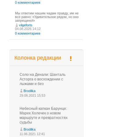
0 комментариев
Мы ответим нашим чадам правду, им не
все равно: «Удивительное рядом, но оно
запрещено!»
vilgeforts
04.08.2026 14:12
0 комментариев
Колонка редакции
Соло на Денали: Шанталь
Асторга о восхождении с
лыжами и без
Brodilka
29.06.2021 15:53
Небесный капкан Барунце:
Марек Холечек о новом
маршруте и превратностях
судьбы
Brodilka
11.06.2021 12:41