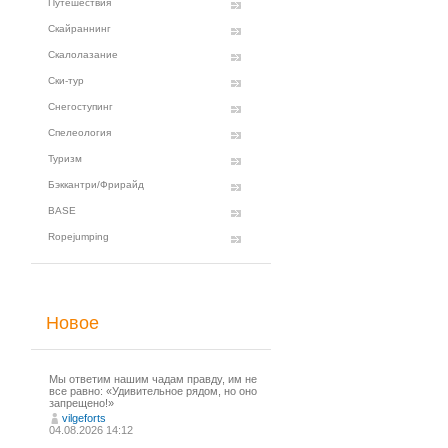
Путешествия
Скайраннинг
Скалолазание
Ски-тур
Снегоступинг
Спелеология
Туризм
Бэккантри/Фрирайд
BASE
Ropejumping
Новое
Мы ответим нашим чадам правду, им не
все равно: «Удивительное рядом, но оно
запрещено!»
vilgeforts
04.08.2026 14:12