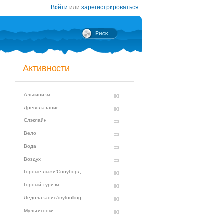
Войти
или
зарегистрироваться
Активности
Альпинизм
Древолазание
Слэклайн
Вело
Вода
Воздух
Горные лыжи/Сноуборд
Горный туризм
Ледолазание/drytoolling
Мультигонки