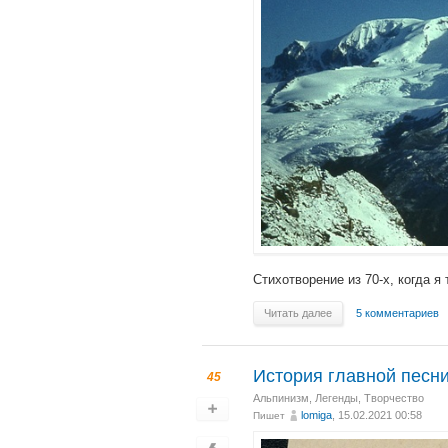
Стихотворение из 70-х, когда я
Читать далее
5 комментариев
История главной песни
45
Альпинизм
,
Легенды
,
Творчество
lomiga
, 15.02.2021 00:58
Пишет