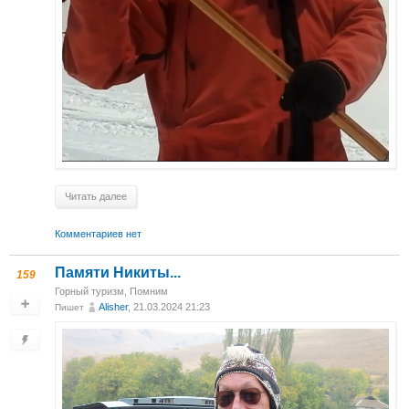
Читать далее
Комментариев нет
Памяти Никиты...
159
Горный туризм
,
Помним
Alisher
, 21.03.2024 21:23
Пишет