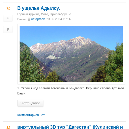
В ущелье Адылсу.
79
Горный туризм
,
Фото
,
Приэльбрусье.
ostaptsov
, 23.06.2024 19:14
Пишет
1. Склоны над сёлами Тегенекли и Байдаевка. Вершина справа Артыкол
Баши.
Читать далее
Комментариев нет
виртуальный 3D тур "Дагестан" (Кулинский и
18