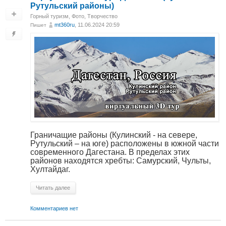
Рутульский районы)
Горный туризм
,
Фото
,
Творчество
mt360ru
, 11.06.2024 20:59
Пишет
Граничащие районы (Кулинский - на севере,
Рутульский – на юге) расположены в южной части
современного Дагестана. В пределах этих
районов находятся хребты: Самурский, Чульты,
Хултайдаг.
Читать далее
Комментариев нет