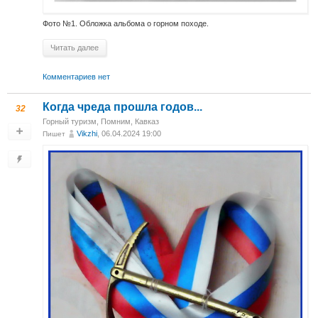
Фото №1. Обложка альбома о горном походе.
Читать далее
Комментариев нет
Когда чреда прошла годов...
32
Горный туризм
,
Помним
,
Кавказ
Vikzhi
, 06.04.2024 19:00
Пишет