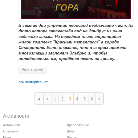
В зимние дни утренний небосвод необычайно чист. На
фото автора запечатлён вид на Эльбрус из окна
седьмого этажа. На переднем плане строящийся
жилой комплекс "Красный металлист" в городе
Ставрополе. Есть опасение, что в скором времени
многоэтажки заслонят Эльбрус и, чтобы
полюбоваться им, придётся лезть на крышу...
Читать далее
Комментариев нет
◄
<
1
2
3
4
5
6
>
Активности
Альпинизм
Древолазание
Слэклайн
Вело
Вода
Воздух