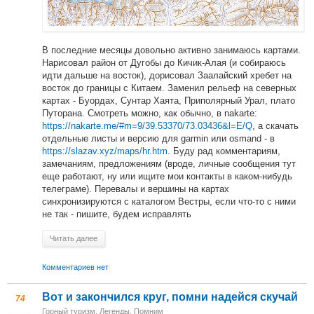
В последние месяцы довольно активно занимаюсь картами.
Нарисовал район от Дугобы до Кичик-Алая (и собираюсь
идти дальше на восток), дорисовал Заалайский хребет на
восток до границы с Китаем. Заменил рельеф на северных
картах - Буордах, Сунтар Хаята, Приполярный Урал, плато
Путорана. Смотреть можно, как обычно, в nakarte:
https://nakarte.me/#m=9/39.53370/73.03436&l=E/Q
, а скачать
отдельные листы и версию для garmin или osmand - в
https://slazav.xyz/maps/hr.htm
. Буду рад комментариям,
замечаниям, предложениям (вроде, личные сообщения тут
еще работают, ну или ищите мои контакты в каком-нибудь
телеграме). Перевалы и вершины на картах
синхронизируются с каталогом Вестры, если что-то с ними
не так - пишите, будем исправлять
Читать далее
Комментариев нет
Вот и закончился круг, помни надейся скучай
74
Горный туризм
,
Легенды
,
Помним