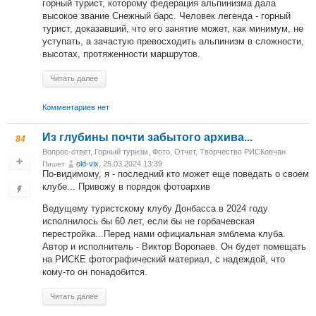
горный турист, которому федерация альпинизма дала
высокое звание Снежный барс. Человек легенда - горный
турист, доказавший, что его занятие может, как минимум, не
уступать, а зачастую превосходить альпинизм в сложности,
высотах, протяженности маршрутов.
Читать далее
Комментариев нет
Из глубины почти забытого архива...
84
Вопрос-ответ
,
Горный туризм
,
Фото
,
Отчет
,
Творчество РИСКовчан
old-vix
, 25.03.2024 13:39
Пишет
По-видимому, я - последний кто может еще поведать о своем
клубе... Привожу в порядок фотоархив
Ведущему туристскому клубу Донбасса в 2024 году
исполнилось бы 60 лет, если бы не горбачевская
перестройка...Перед нами официальная эмблема клуба.
Автор и исполнитель - Виктор Воропаев. Он будет помещать
на РИСКЕ фотографический материал, с надеждой, что
кому-то он понадобится.
Читать далее