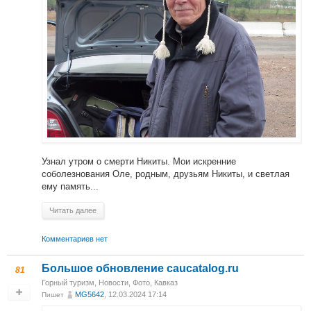
Узнал утром о смерти Никиты. Мои искренние
соболезнования Оле, родным, друзьям Никиты, и светлая
ему память...
Читать далее
Комментариев нет
Большое обновление caucatalog.ru
81
Горный туризм
,
Новости
,
Фото
,
Кавказ
MG5642
, 12.03.2024 17:14
Пишет