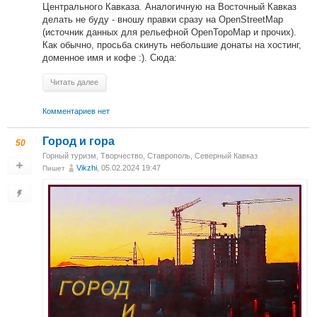
Центрального Кавказа. Аналогичную на Восточный Кавказ
делать не буду - вношу правки сразу на OpenStreetMap
(источник данных для рельефной OpenTopoMap и прочих).
Как обычно, просьба скинуть небольшие донаты на хостинг,
доменное имя и кофе :). Сюда:
Читать далее
Комментариев нет
Город и гора
50
Горный туризм
,
Творчество
,
Ставрополь, Северный Кавказ
Vikzhi
, 05.02.2024 19:47
Пишет