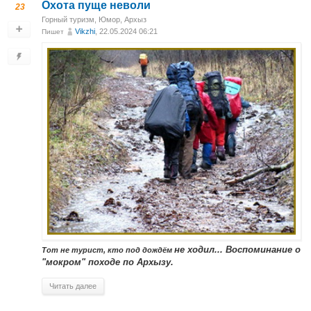
Охота пуще неволи
23
Горный туризм
,
Юмор
,
Архыз
Vikzhi
, 22.05.2024 06:21
Пишет
не ходил... Воспоминание о
Тот не турист, кто под дождём
"мокром" походе по Архызу.
Читать далее