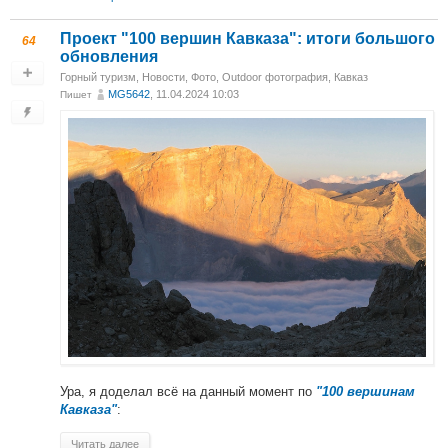
Проект "100 вершин Кавказа": итоги большого
64
обновления
Горный туризм
,
Новости
,
Фото
,
Outdoor фотография
,
Кавказ
MG5642
, 11.04.2024 10:03
Пишет
Ура, я доделал всё на данный момент по
"100 вершинам
:
Кавказа"
Читать далее