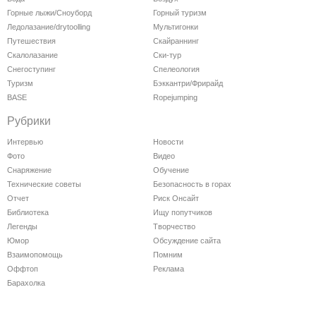
Горные лыжи/Сноуборд
Горный туризм
Ледолазание/drytoolling
Мультигонки
Путешествия
Скайраннинг
Скалолазание
Ски-тур
Снегоступинг
Спелеология
Туризм
Бэккантри/Фрирайд
BASE
Ropejumping
Рубрики
Интервью
Новости
Фото
Видео
Снаряжение
Обучение
Технические советы
Безопасность в горах
Отчет
Риск Онсайт
Библиотека
Ищу попутчиков
Легенды
Творчество
Юмор
Обсуждение сайта
Взаимопомощь
Помним
Оффтоп
Реклама
Барахолка