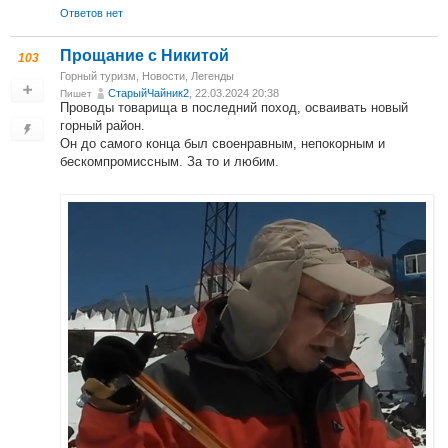
Ответов нет
Прощание с Никитой
103
Горный туризм
,
Новости
,
Легенды
СтарыйЧайник2
, 22.03.2024 20:38
Пишет
Проводы товарища в последний поход, осваивать новый
горный район.
Он до самого конца был своенравным, непокорным и
бескомпромиссным. За то и любим.