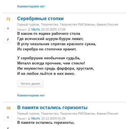
Комментариев нет
Серебряные стопки
71
Горный туризм
,
Творчество
,
Творчество РИСКовчан
,
Кавказ Россия
Vikzhi
, 22.02.2025 17:09
Пишет
В каком-то ящике рабочего стола
Где всяческий шурум-бурум лежит,
В углу чехольчик спрятан красного сукна,
Из серебра он стопочки хранит.
У серебрушек необычная судьба,
Металл всегда прочнее, чем стекло!
Им неуместно средь фарфора, хрусталя,
И не любое льётся в них вино.
Читать далее
Комментариев нет
В памяти остались горизонты
79
Горный туризм
,
Творчество
,
Творчество РИСКовчан
,
Кавказ Россия
Vikzhi
, 15.12.2024 01:28
Пишет
В памяти остались горизонты,