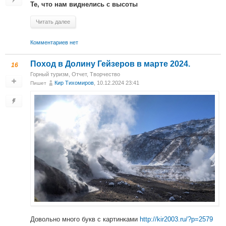
Те, что нам виднелись с высоты
Читать далее
Комментариев нет
Поход в Долину Гейзеров в марте 2024.
16
Горный туризм
,
Отчет
,
Творчество
Кир Тихомиров
, 10.12.2024 23:41
Пишет
Довольно много букв с картинками
http://kir2003.ru/?p=2579