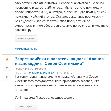
отечественного альпинизма. Первое знакомство с Безенги
произошло в августе 20-го года. Мы в темноте приползли
после непростой 3-ки, а наутро, в спешке, уже покинули сей,
поистине, Райский уголок. Осталось желание вернуться и
без судорог и залитых потом глаз прогуляться по
окрестностям, полюбоваться видами, погрузиться в местную
атмосферу.
Читать далее
Комментариев нет
Запрет ночёвки в палатке - нацпарк "Алания"
6
и заповедник "Севро-Осетинский"
Горный туризм
,
Новости
Владимир Мельников
, 11.06.2025 17:40
Пишет
На территории национального парка «Алания» и Севро-
Осетинского государственного природного заповедника
запретили устраивать палаточные лагеря и ночевать в
палатках.
Из ТГ-канала "Наше заповедное дело":
Читать далее