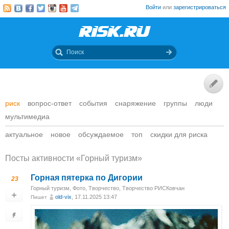
Войти
или
зарегистрироваться
риск
вопрос-ответ
события
снаряжение
группы
люди
мультимедиа
актуальное
новое
обсуждаемое
топ
скидки для риска
Посты активности «Горный туризм»
Горная пятерка по Дигории
23
Горный туризм
,
Фото
,
Творчество
,
Творчество РИСКовчан
old-vix
, 17.11.2025 13:47
Пишет