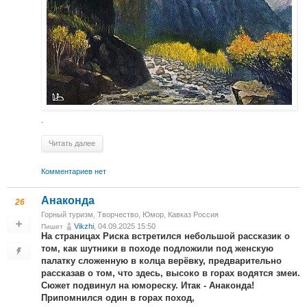
.
Читать далее
Комментариев нет
Анаконда
26
Горный туризм
,
Творчество
,
Юмор
,
Кавказ Россия
Vikzhi
, 04.09.2025 15:50
Пишет
На страницах Риска встретился небольшой рассказик о
том, как шутники в походе подложили под женскую
палатку сложенную в колца верёвку, предварительно
рассказав о том, что здесь, высоко в горах водятся змеи.
Сюжет подвинул на юмореску. Итак - Анаконда!
Припомнился один в горах поход,