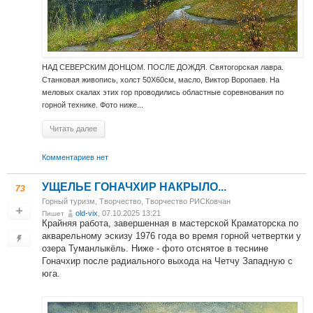
НАД СЕВЕРСКИМ ДОНЦОМ. ПОСЛЕ ДОЖДЯ. Святогорская лавра.
Станковая живопись, холст 50Х60см, масло, Виктор Воропаев. На
меловых скалах этих гор проводились областные соревнования по
горной технике. Фото ниже...
Читать далее
Комментариев нет
УЩЕЛЬЕ ГОНАЧХИР НАКРЫЛО...
73
Горный туризм
,
Творчество
,
Творчество РИСКовчан
old-vix
, 07.10.2025 13:21
Пишет
Крайняя работа, завершенная в мастерской Краматорска по
акварельному эскизу 1976 года во время горной четвертки у
озера Туманлыкёль. Ниже - фото отснятое в теснине
Гоначхир после радиального выхода на Четчу Западную с
юга.