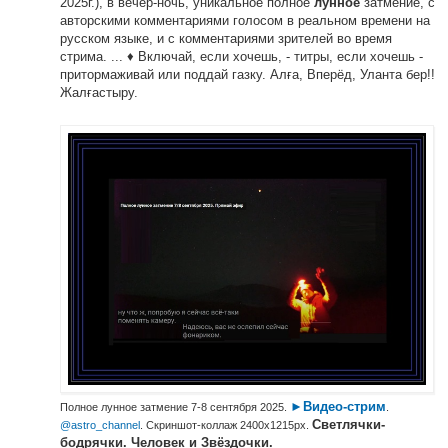
2025г.), в вечер-ночь, уникальное полное
затмение, с
лунное
авторскими комментариями голосом в реальном времени на
русском языке, и с комментариями зрителей во время
стрима. ... ♦ Включай, если хочешь, - титры, если хочешь -
притормаживай или поддай газку. Алға, Вперёд, Уланта бер!!
Жалғастыру.
►Видео-стрим
Полное лунное затмение 7-8 сентября 2025.
.
Светлячки-
@astro_channel
. Скриншот-коллаж 2400х1215px.
бодрячки. Человек и Звёздочки.