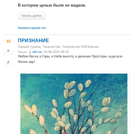
В котором целью были не медали.
Читать далее
Комментариев нет
ПРИЗНАНИЕ
82
Горный туризм
,
Творчество
,
Творчество РИСКовчан
old-vix
, 04.09.2025 08:32
Пишет
Люблю Весну и Горы, и Неба высоту, и дальние Просторы, куда всю
Жизнь иду!..