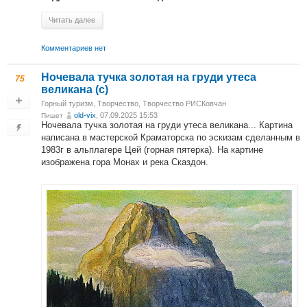
Читать далее
Комментариев нет
Ночевала тучка золотая на груди утеса
75
великана (с)
Горный туризм
,
Творчество
,
Творчество РИСКовчан
old-vix
, 07.09.2025 15:53
Пишет
Ночевала тучка золотая на груди утеса великана... Картина
написана в мастерской Краматорска по эскизам сделанным в
1983г в альплагере Цей (горная пятерка). На картине
изображена гора Монах и река Сказдон.