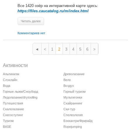
Все 1420 озёр на интерактивной карте здесь:
https://files.caucatalog.ru/m/index.html
Читать далее
Комментариев нет
◄
<
1
2
3
4
5
6
>
Активности
Альпинизм
Древолазание
Слэклайн
Вело
Вода
Воздух
Горные лыжи/Сноуборд
Горный туризм
Ледолазание/drytoolling
Мультигонки
Путешествия
Скайраннинг
Скалолазание
Ски-тур
Снегоступинг
Спелеология
Туризм
Бэккантри/Фрирайд
BASE
Ropejumping