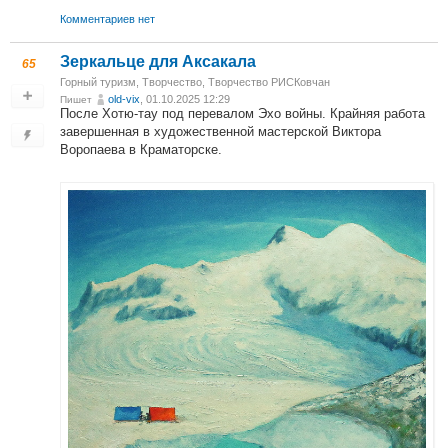
Комментариев нет
Зеркальце для Аксакала
65
Горный туризм
,
Творчество
,
Творчество РИСКовчан
old-vix
, 01.10.2025 12:29
Пишет
После Хотю-тау под перевалом Эхо войны. Крайняя работа
завершенная в художественной мастерской Виктора
Воропаева в Краматорске.