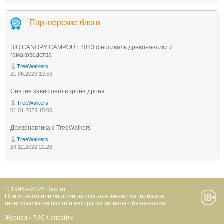
Партнерские блоги
BIG CANOPY CAMPOUT 2023 фестиваль древонавтики и
гамаководства
TreeWalkers
21.06.2023 13:59
Снятие зависшего в кроне дрона
TreeWalkers
01.01.2023 15:00
Древонавтика с TreeWalkers
TreeWalkers
29.12.2022 22:28
© 1996—2026 Risk.ru
При полном или частичном использовании материалов
гиперссылка на risk.ru и автора материала обязательна.
Журнал «РИСК онсайт»