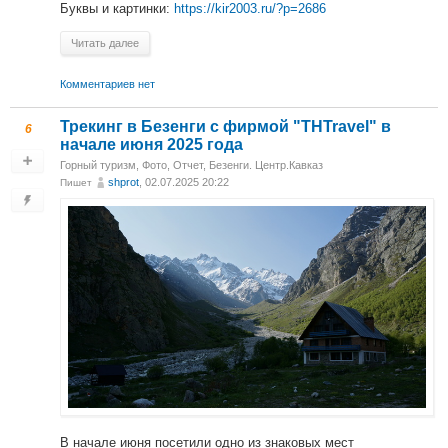
Буквы и картинки:
https://kir2003.ru/?p=2686
Читать далее
Комментариев нет
Трекинг в Безенги с фирмой "THTravel" в
6
начале июня 2025 года
Горный туризм
,
Фото
,
Отчет
,
Безенги. Центр.Кавказ
shprot
, 02.07.2025 20:22
Пишет
В начале июня посетили одно из знаковых мест