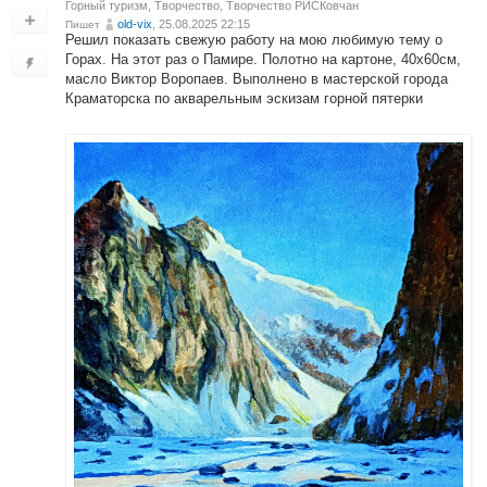
Горный туризм
,
Творчество
,
Творчество РИСКовчан
old-vix
, 25.08.2025 22:15
Пишет
Решил показать свежую работу на мою любимую тему о
Горах. На этот раз о Памире. Полотно на картоне, 40х60см,
масло Виктор Воропаев. Выполнено в мастерской города
Краматорска по акварельным эскизам горной пятерки