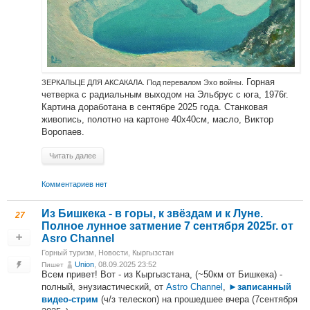
Горная
ЗЕРКАЛЬЦЕ ДЛЯ АКСАКАЛА. Под перевалом Эхо войны.
четверка с радиальным выходом на Эльбрус с юга, 1976г.
Картина доработана в сентябре 2025 года. Станковая
живопись, полотно на картоне 40х40см, масло, Виктор
Воропаев.
Читать далее
Комментариев нет
Из Бишкека - в горы, к звёздам и к Луне.
27
Полное лунное затмение 7 сентября 2025г. от
Asro Channel
Горный туризм
,
Новости
,
Кыргызстан
Union
, 08.09.2025 23:52
Пишет
Всем привет! Вот - из Кыргызстана, (~50км от Бишкека) -
полный, энузиастический, от
Astro Channel
,
►записанный
(ч/з телескоп) на прошедшее вчера (7сентября
видео-стрим