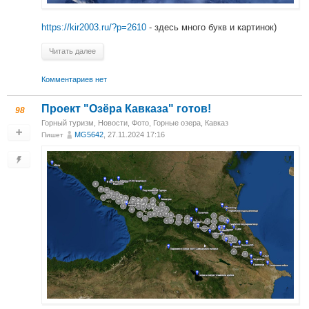
https://kir2003.ru/?p=2610
- здесь много букв и картинок)
Читать далее
Комментариев нет
Проект "Озёра Кавказа" готов!
98
Горный туризм
,
Новости
,
Фото
,
Горные озера
,
Кавказ
MG5642
, 27.11.2024 17:16
Пишет