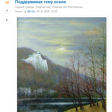
Поддерживая тему осени
40
Горный туризм
,
Творчество
,
Творчество РИСКовчан
old-vix
, 03.11.2025 13:33
Пишет