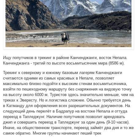
Ищу попутчиков в трекинг в районе Канченджанги, восток Непала.
Канченджанга - третий по высоте восьмитысячник мира (8586 м).
Трекинг к северному и южному базовым лагерям Канченджанги
считаются одними из самых красивых в Непале, позволяет
максимально близко подойти к высоким стенам восьмитысячника,
взойти по пешеходному маршруту без снаряжения на видовую точку
на высоту около 6000 м. Туристов здесь значительно меньше, чем на
треках к Эвересту. Но и логистика сложнее. Обычно требуется день
в Катманду для оформления всех разрешительных документов. На
следующий день перелёт в Бадрапур на востоке Непала и оттуда
переезд в Тапледжунг. Наличие попутчиков позволит арендовать
джип и совершить переезд в Тапледжунг за один день (9-10 часов).
Иначе, на общественном транспорте, переезд займёт два дня и то же
самое обратно. Многие группы начинают пеший трек