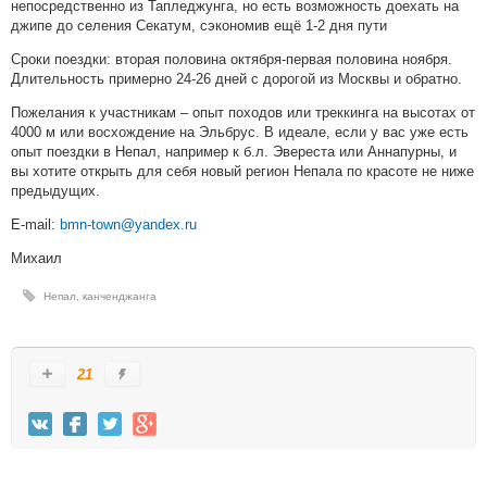
непосредственно из Тапледжунга, но есть возможность доехать на
джипе до селения Секатум, сэкономив ещё 1-2 дня пути
Сроки поездки: вторая половина октября-первая половина ноября.
Длительность примерно 24-26 дней с дорогой из Москвы и обратно.
Пожелания к участникам – опыт походов или треккинга на высотах от
4000 м или восхождение на Эльбрус. В идеале, если у вас уже есть
опыт поездки в Непал, например к б.л. Эвереста или Аннапурны, и
вы хотите открыть для себя новый регион Непала по красоте не ниже
предыдущих.
E-mail:
bmn-town@yandex.ru
Михаил
Непал
,
канченджанга
21