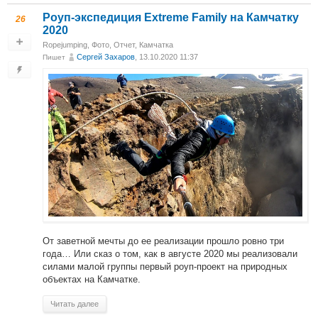
Роуп-экспедиция Extreme Family на Камчатку
26
2020
Ropejumping
,
Фото
,
Отчет
,
Камчатка
Сергей Захаров
, 13.10.2020 11:37
Пишет
От заветной мечты до ее реализации прошло ровно три
года… Или сказ о том, как в августе 2020 мы реализовали
силами малой группы первый роуп-проект на природных
объектах на Камчатке.
Читать далее