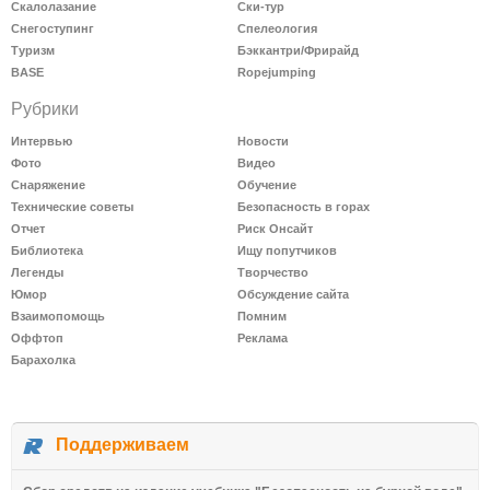
Скалолазание
Ски-тур
Снегоступинг
Спелеология
Туризм
Бэккантри/Фрирайд
BASE
Ropejumping
Рубрики
Интервью
Новости
Фото
Видео
Снаряжение
Обучение
Технические советы
Безопасность в горах
Отчет
Риск Онсайт
Библиотека
Ищу попутчиков
Легенды
Творчество
Юмор
Обсуждение сайта
Взаимопомощь
Помним
Оффтоп
Реклама
Барахолка
Поддерживаем