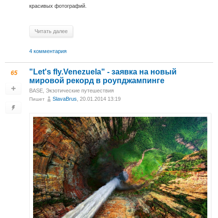
красивых фотографий.
Читать далее
4 комментария
"Let's fly.Venezuela" - заявка на новый
65
мировой рекорд в роупджампинге
BASE
,
Экзотические путешествия
SlavaBrus
, 20.01.2014 13:19
Пишет