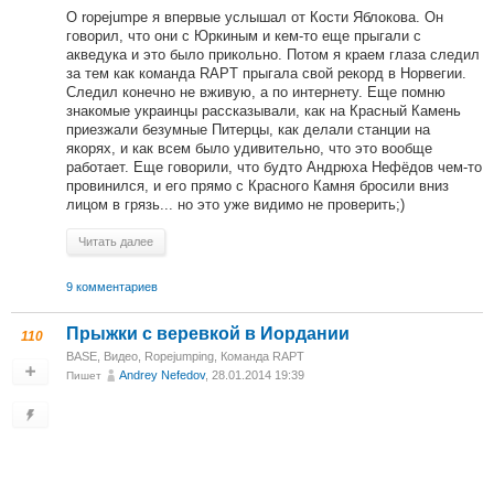
О ropejumpe я впервые услышал от Кости Яблокова. Он
говорил, что они с Юркиным и кем-то еще прыгали с
акведука и это было прикольно. Потом я краем глаза следил
за тем как команда RAPT прыгала свой рекорд в Норвегии.
Следил конечно не вживую, а по интернету. Еще помню
знакомые украинцы рассказывали, как на Красный Камень
приезжали безумные Питерцы, как делали станции на
якорях, и как всем было удивительно, что это вообще
работает. Еще говорили, что будто Андрюха Нефёдов чем-то
провинился, и его прямо с Красного Камня бросили вниз
лицом в грязь... но это уже видимо не проверить;)
Читать далее
9 комментариев
Прыжки с веревкой в Иордании
110
BASE
,
Видео
,
Ropejumping
,
Команда RAPT
Andrey Nefedov
, 28.01.2014 19:39
Пишет