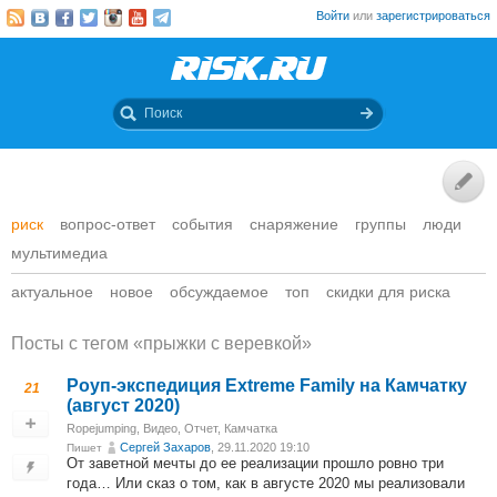
Войти
или
зарегистрироваться
риск
вопрос-ответ
события
снаряжение
группы
люди
мультимедиа
актуальное
новое
обсуждаемое
топ
скидки для риска
Посты c тегом «прыжки с веревкой»
Роуп-экспедиция Extreme Family на Камчатку
21
(август 2020)
Ropejumping
,
Видео
,
Отчет
,
Камчатка
Сергей Захаров
, 29.11.2020 19:10
Пишет
От заветной мечты до ее реализации прошло ровно три
года… Или сказ о том, как в августе 2020 мы реализовали