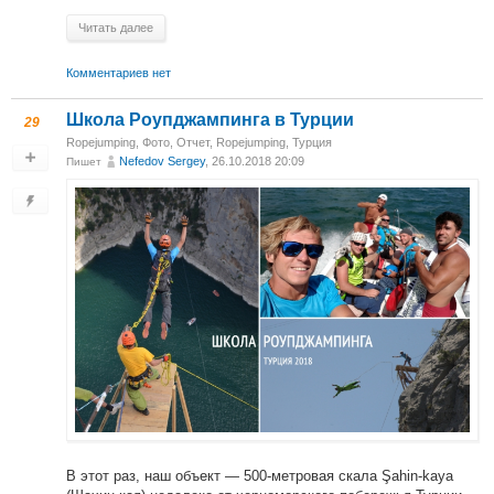
Читать далее
Комментариев нет
Школа Роупджампинга в Турции
29
Ropejumping
,
Фото
,
Отчет
,
Ropejumping
,
Турция
Nefedov Sergey
, 26.10.2018 20:09
Пишет
В этот раз, наш объект — 500-метровая скала Şahin-kaya