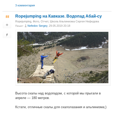
3 комментария
Ropejumping на Кавказе. Водопад Абай-су
55
Ropejumping
,
Фото
,
Отчет
,
Школа Альпинизма Сергея Нефедова
Nefedov Sergey
, 29.05.2019 20:18
Пишет
Высота скалы над водопадом, с которой мы прыгали в
апреле — 180 метров.
Кстати, отличные скалы для скалолазания и альпинизма;)