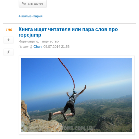
Читать далее
4 комментария
Книга ищет читателя или пара слов про
106
ropejump
Ropejumping
,
Творчество
Chuh
, 09.07.2014 21:56
Пишет