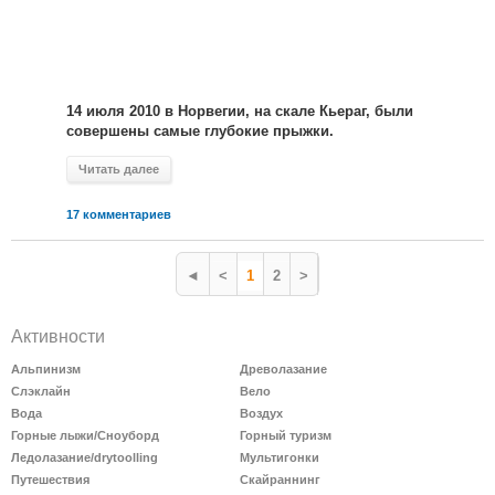
14 июля 2010 в Норвегии, на скале Кьераг, были
совершены самые глубокие прыжки.
Читать далее
17 комментариев
◄
<
1
2
>
Активности
Альпинизм
Древолазание
Слэклайн
Вело
Вода
Воздух
Горные лыжи/Сноуборд
Горный туризм
Ледолазание/drytoolling
Мультигонки
Путешествия
Скайраннинг