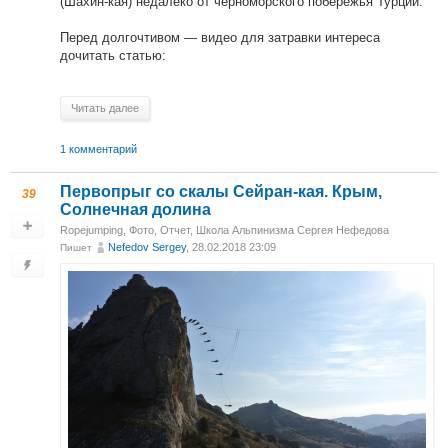
(Шахин-кая) недалеко от черноморского побережья Турции.
Перед долгочтивом — видео для затравки интереса
дочитать статью:
Читать далее
1 комментарий
Первопрыг со скалы Сейран-кая. Крым,
39
Солнечная долина
Ropejumping
,
Фото
,
Отчет
,
Школа Альпинизма Сергея Нефедова
Nefedov Sergey
, 28.02.2018 23:09
Пишет