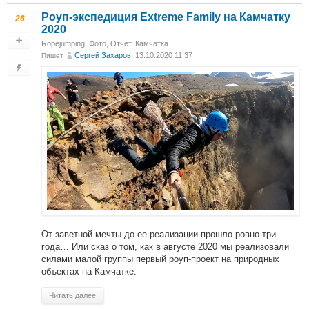
Роуп-экспедиция Extreme Family на Камчатку
26
2020
Ropejumping
,
Фото
,
Отчет
,
Камчатка
Сергей Захаров
, 13.10.2020 11:37
Пишет
От заветной мечты до ее реализации прошло ровно три
года… Или сказ о том, как в августе 2020 мы реализовали
силами малой группы первый роуп-проект на природных
объектах на Камчатке.
Читать далее