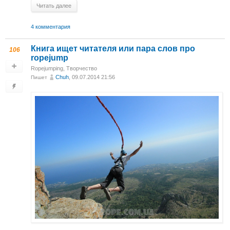
Читать далее
4 комментария
Книга ищет читателя или пара слов про
106
ropejump
Ropejumping
,
Творчество
Chuh
, 09.07.2014 21:56
Пишет