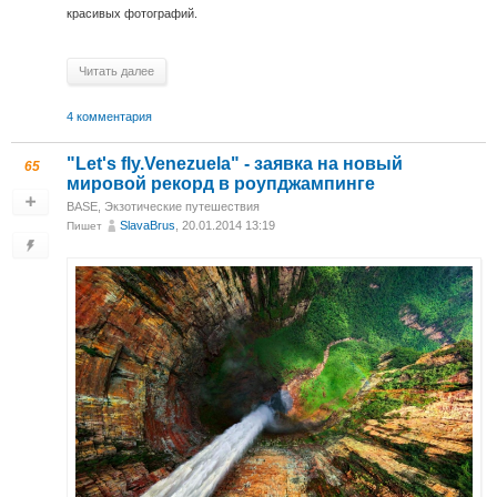
красивых фотографий.
Читать далее
4 комментария
"Let's fly.Venezuela" - заявка на новый
65
мировой рекорд в роупджампинге
BASE
,
Экзотические путешествия
SlavaBrus
, 20.01.2014 13:19
Пишет