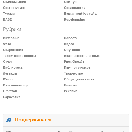
Скалолазание
Ски-тур
Снегоступинг
Спелеология
Туризм
Бэккантри/Фрирайд
BASE
Ropejumping
Рубрики
Интервью
Новости
Фото
Видео
Снаряжение
Обучение
Технические советы
Безопасность в горах
Отчет
Риск Онсайт
Библиотека
Ищу попутчиков
Легенды
Творчество
Юмор
Обсуждение сайта
Взаимопомощь
Помним
Оффтоп
Реклама
Барахолка
Поддерживаем