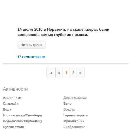
14 июля 2010 в Норвегии, на скале Кьераг, были
совершены самые глубокие прыжки.
Читать далее
17 комментариев
◄
<
1
2
>
Активности
Альпинизм
Древолазание
Слэклайн
Вело
Вода
Воздух
Горные лыжи/Сноуборд
Горный туризм
Ледолазание/drytoolling
Мультигонки
Путешествия
Скайраннинг