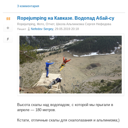
3 комментария
Ropejumping на Кавказе. Водопад Абай-су
55
Ropejumping
,
Фото
,
Отчет
,
Школа Альпинизма Сергея Нефедова
Nefedov Sergey
, 29.05.2019 20:18
Пишет
Высота скалы над водопадом, с которой мы прыгали в
апреле — 180 метров.
Кстати, отличные скалы для скалолазания и альпинизма;)