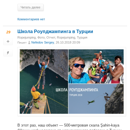
Читать далее
Комментариев нет
Школа Роупджампинга в Турции
29
Ropejumping
,
Фото
,
Отчет
,
Ropejumping
,
Турция
Nefedov Sergey
, 26.10.2018 20:09
Пишет
В этот раз, наш объект — 500-метровая скала Şahin-kaya