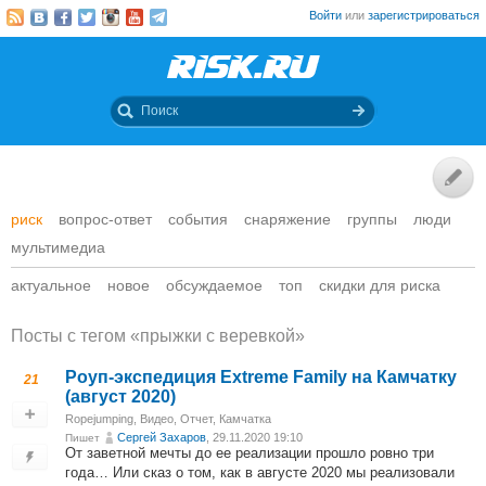
Войти
или
зарегистрироваться
риск
вопрос-ответ
события
снаряжение
группы
люди
мультимедиа
актуальное
новое
обсуждаемое
топ
скидки для риска
Посты c тегом «прыжки с веревкой»
Роуп-экспедиция Extreme Family на Камчатку
21
(август 2020)
Ropejumping
,
Видео
,
Отчет
,
Камчатка
Сергей Захаров
, 29.11.2020 19:10
Пишет
От заветной мечты до ее реализации прошло ровно три
года… Или сказ о том, как в августе 2020 мы реализовали