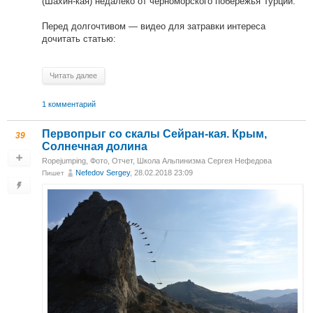
(Шахин-кая) недалеко от черноморского побережья Турции.
Перед долгочтивом — видео для затравки интереса
дочитать статью:
Читать далее
1 комментарий
Первопрыг со скалы Сейран-кая. Крым,
39
Солнечная долина
Ropejumping
,
Фото
,
Отчет
,
Школа Альпинизма Сергея Нефедова
Nefedov Sergey
, 28.02.2018 23:09
Пишет