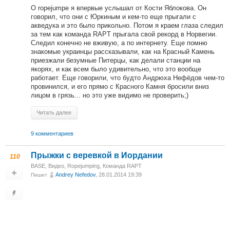
О ropejumpe я впервые услышал от Кости Яблокова. Он
говорил, что они с Юркиным и кем-то еще прыгали с
акведука и это было прикольно. Потом я краем глаза следил
за тем как команда RAPT прыгала свой рекорд в Норвегии.
Следил конечно не вживую, а по интернету. Еще помню
знакомые украинцы рассказывали, как на Красный Камень
приезжали безумные Питерцы, как делали станции на
якорях, и как всем было удивительно, что это вообще
работает. Еще говорили, что будто Андрюха Нефёдов чем-то
провинился, и его прямо с Красного Камня бросили вниз
лицом в грязь... но это уже видимо не проверить;)
Читать далее
9 комментариев
Прыжки с веревкой в Иордании
110
BASE
,
Видео
,
Ropejumping
,
Команда RAPT
Andrey Nefedov
, 28.01.2014 19:39
Пишет