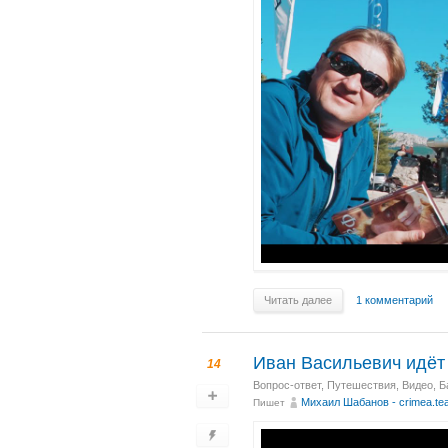
Читать далее
1 комментарий
Иван Васильевич идёт
14
Вопрос-ответ
,
Путешествия
,
Видео
,
Б
Михаил Шабанов - crimea.te
Пишет