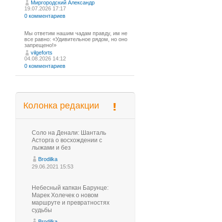
Миргородский Александр
19.07.2026 17:17
0 комментариев
Мы ответим нашим чадам правду, им не
все равно: «Удивительное рядом, но оно
запрещено!»
vilgeforts
04.08.2026 14:12
0 комментариев
Колонка редакции
Соло на Денали: Шанталь
Асторга о восхождении с
лыжами и без
Brodilka
29.06.2021 15:53
Небесный капкан Барунце:
Марек Холечек о новом
маршруте и превратностях
судьбы
Brodilka