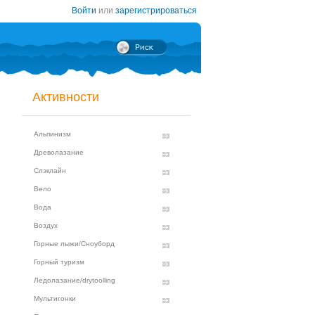
Войти
или
зарегистрироваться
Активности
Альпинизм
Древолазание
Слэклайн
Вело
Вода
Воздух
Горные лыжи/Сноуборд
Горный туризм
Ледолазание/drytoolling
Мультигонки