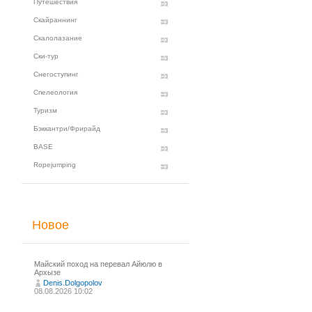
Путешествия
Скайраннинг
Скалолазание
Ски-тур
Снегоступинг
Спелеология
Туризм
Бэккантри/Фрирайд
BASE
Ropejumping
Новое
Майский поход на перевал Айюлю в
Архызе
Denis.Dolgopolov
08.08.2026 10:02