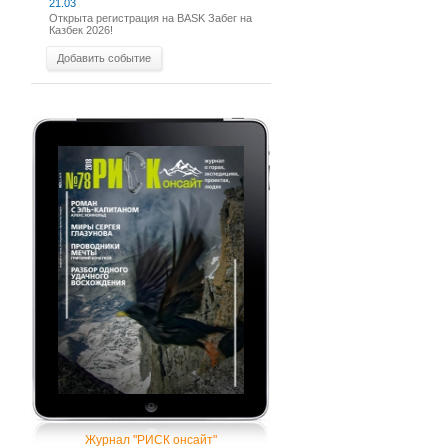
21.03
Открыта регистрация на BASK Забег на
Казбек 2026!
Добавить событие
Журнал "РИСК онсайт"