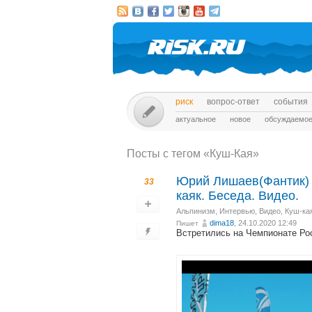
риск
вопрос-ответ
события
актуальное
новое
обсуждаемо
Посты c тегом «Куш-Кая»
Юрий Лишаев(Фантик) 
33
каяк. Беседа. Видео.
Альпинизм
,
Интервью
,
Видео
,
Куш-ка
dima18
, 24.10.2020 12:49
Пишет
Встретились на Чемпионате Рос