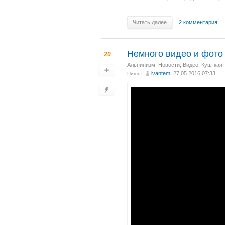
Читать далее
2 комментария
Немного видео и фото 
20
Альпинизм
,
Новости
,
Видео
,
Куш-кая,
ivantem
, 27.05.2016 07:33
Пишет