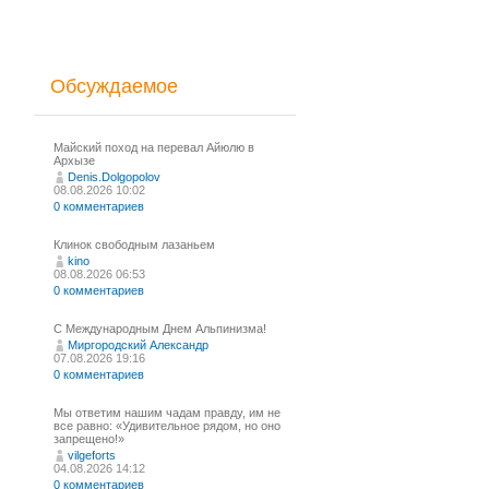
Обсуждаемое
Майский поход на перевал Айюлю в
Архызе
Denis.Dolgopolov
08.08.2026 10:02
0 комментариев
Клинок свободным лазаньем
kino
08.08.2026 06:53
0 комментариев
С Международным Днем Альпинизма!⁠
Миргородский Александр
07.08.2026 19:16
0 комментариев
Мы ответим нашим чадам правду, им не
все равно: «Удивительное рядом, но оно
запрещено!»
vilgeforts
04.08.2026 14:12
0 комментариев