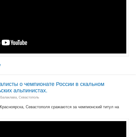
т
алисты о чемпионате России в скальном
ьских альпинистах.
 Балаклава, Севастополь
 Красноярска, Севастополя сражаются за чемпионский титул на