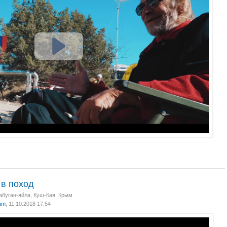
 в поход
абуган-яйла, Куш-Кая, Крым
am
, 11.10.2018 17:54