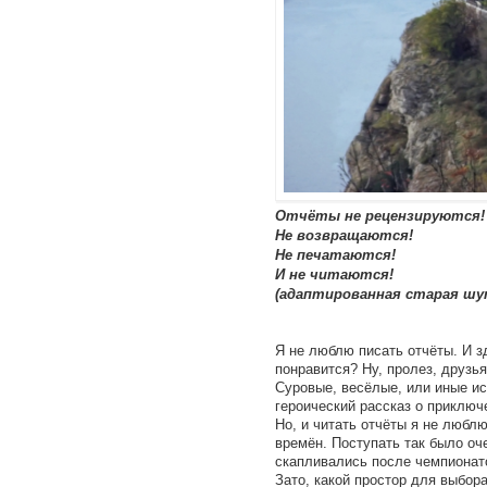
Отчёты не рецензируются!
Не возвращаются!
Не печатаются!
И не читаются!
(адаптированная старая шут
Я не люблю писать отчёты. И зд
понравится? Ну, пролез, друзья
Суровые, весёлые, или иные ист
героический рассказ о приключ
Но, и читать отчёты я не люблю
времён. Поступать так было оче
скапливались после чемпионат
Зато, какой простор для выбора