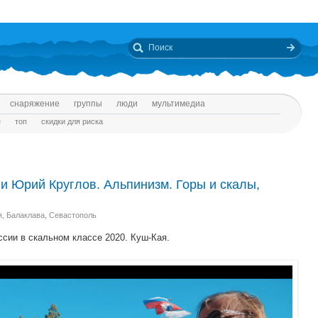
снаряжение
группы
люди
мультимедиа
е
топ
скидки для риска
и Юрий Круглов. Альпинизм. Горы и скалы,
я, Балаклава, Севастополь
сии в скальном классе 2020. Куш-Кая.