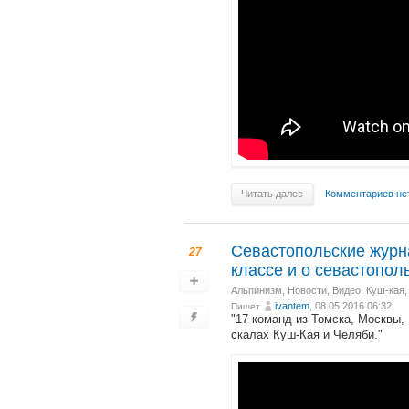
Читать далее
Комментариев не
Севастопольские журн
27
классе и о севастопол
Альпинизм
,
Новости
,
Видео
,
Куш-кая,
ivantem
, 08.05.2016 06:32
Пишет
"17 команд из Томска, Москвы,
скалах Куш-Кая и Челяби."