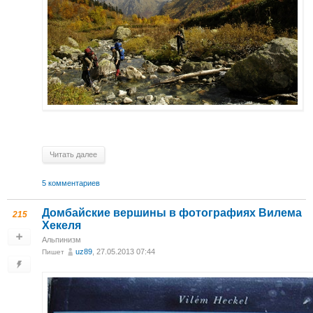
Читать далее
5 комментариев
Домбайские вершины в фотографиях Вилема
215
Хекеля
Альпинизм
uz89
, 27.05.2013 07:44
Пишет