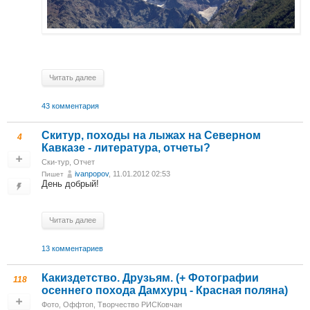
Читать далее
43 комментария
Скитур, походы на лыжах на Северном
4
Кавказе - литература, отчеты?
Ски-тур
,
Отчет
ivanpopov
, 11.01.2012 02:53
Пишет
День добрый!
Читать далее
13 комментариев
Какиздетство. Друзьям. (+ Фотографии
118
осеннего похода Дамхурц - Красная поляна)
Фото
,
Оффтоп
,
Творчество РИСКовчан