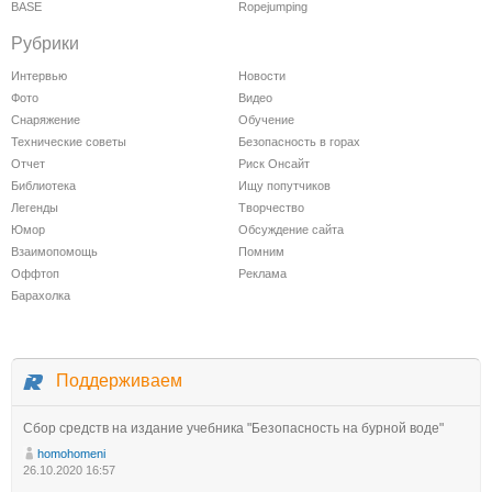
BASE
Ropejumping
Рубрики
Интервью
Новости
Фото
Видео
Снаряжение
Обучение
Технические советы
Безопасность в горах
Отчет
Риск Онсайт
Библиотека
Ищу попутчиков
Легенды
Творчество
Юмор
Обсуждение сайта
Взаимопомощь
Помним
Оффтоп
Реклама
Барахолка
Поддерживаем
Сбор средств на издание учебника "Безопасность на бурной воде"
homohomeni
26.10.2020 16:57