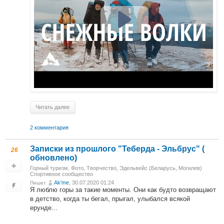
Читать далее
2 комментария
Записки из прошлого "Теберда - Эльбрус" (
26
обновлено)
Горный туризм
,
Фото
,
Творчество
,
Эдельвейс (Беларусь, Могилев)
Спортивное сообщество
Ak'me
, 30.07.2020 01:24
Пишет
Я люблю горы за такие моменты. Они как будто возвращают
в детство, когда ты бегал, прыгал, улыбался всякой
ерунде...