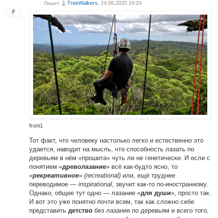
TreeWalkers
, 24.06.2020 19:24
Пишет
front1
Тот факт, что человеку настолько легко и естественно это
удается, наводит на мысль, что способность лазать по
деревьям в нём «прошита» чуть ли не генетически. И если с
понятием «
» всё как-будто ясно, то
древолазание
«
» (recreational)
или, ещё труднее
рекреативное
переводимое —
inspirational
, звучит как-то по-иностранному.
Однако, общее тут одно — лазание «
», просто так.
для души
И вот это уже понятно почти всем, так как сложно себе
представить
без лазания по деревьям и всего того,
детство