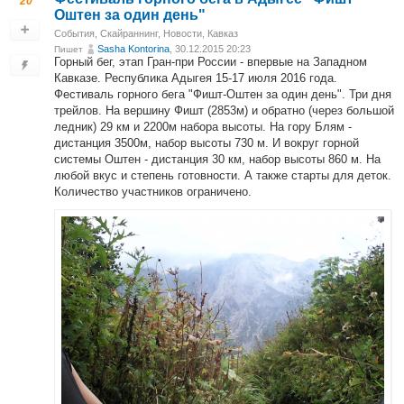
20
Оштен за один день"
События
,
Скайраннинг
,
Новости
,
Кавказ
Sasha Kontorina
, 30.12.2015 20:23
Пишет
Горный бег, этап Гран-при России - впервые на Западном
Кавказе. Республика Адыгея 15-17 июля 2016 года.
Фестиваль горного бега "Фишт-Оштен за один день". Три дня
трейлов. На вершину Фишт (2853м) и обратно (через большой
ледник) 29 км и 2200м набора высоты. На гору Блям -
дистанция 3500м, набор высоты 730 м. И вокруг горной
системы Оштен - дистанция 30 км, набор высоты 860 м. На
любой вкус и степень готовности. А также старты для деток.
Количество участников ограничено.