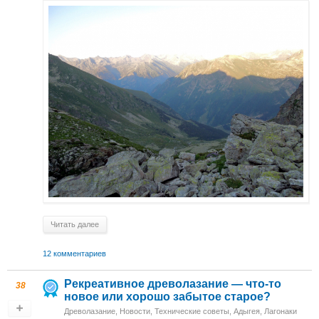
Читать далее
12 комментариев
Рекреативное древолазание — что-то
38
новое или хорошо забытое старое?
Древолазание
,
Новости
,
Технические советы
,
Адыгея, Лагонаки