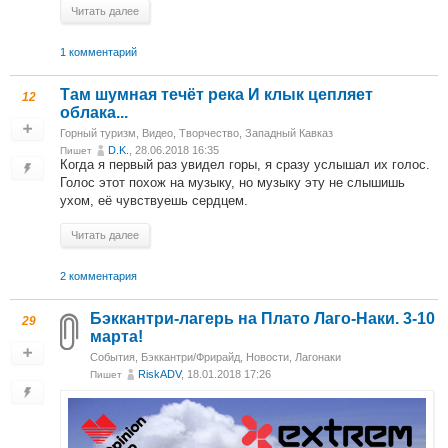
Читать далее
1 комментарий
Там шумная течёт река И клык цепляет
12
облака...
Горный туризм
,
Видео
,
Творчество
,
Западный Кавказ
D.K.
, 28.06.2018 16:35
Пишет
Когда я первый раз увидел горы, я сразу услышал их голос.
Голос этот похож на музыку, но музыку эту не слышишь
ухом, её чувствуешь сердцем.
Читать далее
2 комментария
Бэккантри-лагерь на Плато Лаго-Наки. 3-10
29
марта!
События
,
Бэккантри/Фрирайд
,
Новости
,
Лагонаки
RiskADV
, 18.01.2018 17:26
Пишет