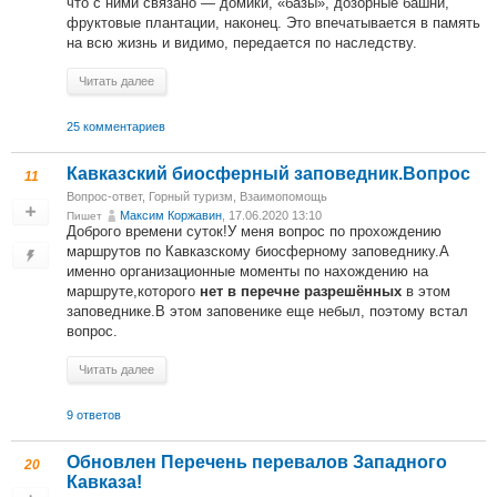
что с ними связано — домики, «базы», дозорные башни,
фруктовые плантации, наконец. Это впечатывается в память
на всю жизнь и видимо, передается по наследству.
Читать далее
25 комментариев
Кавказский биосферный заповедник.Вопрос
11
Вопрос-ответ
,
Горный туризм
,
Взаимопомощь
Максим Коржавин
, 17.06.2020 13:10
Пишет
Доброго времени суток!У меня вопрос по прохождению
маршрутов по Кавказскому биосферному заповеднику.А
именно организационные моменты по нахождению на
маршруте,которого
в этом
нет в перечне разрешённых
заповеднике.В этом заповенике еще небыл, поэтому встал
вопрос.
Читать далее
9 ответов
Обновлен Перечень перевалов Западного
20
Кавказа!