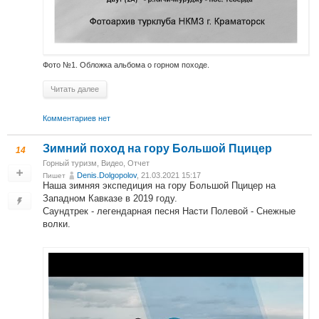
Фото №1. Обложка альбома о горном походе.
Читать далее
Комментариев нет
Зимний поход на гору Большой Пцицер
14
Горный туризм
,
Видео
,
Отчет
Denis.Dolgopolov
, 21.03.2021 15:17
Пишет
Наша зимняя экспедиция на гору Большой Пцицер на
Западном Кавказе в 2019 году.
Саундтрек - легендарная песня Насти Полевой - Снежные
волки.