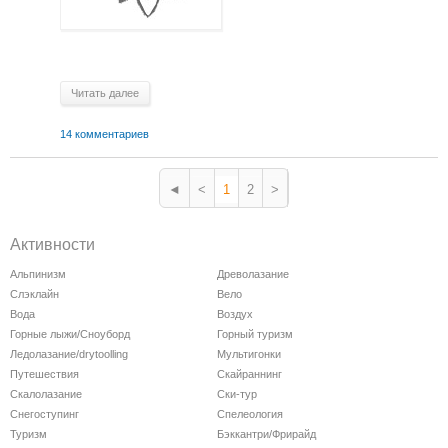
Читать далее
14 комментариев
◄
<
1
2
>
Активности
Альпинизм
Древолазание
Слэклайн
Вело
Вода
Воздух
Горные лыжи/Сноуборд
Горный туризм
Ледолазание/drytoolling
Мультигонки
Путешествия
Скайраннинг
Скалолазание
Ски-тур
Снегоступинг
Спелеология
Туризм
Бэккантри/Фрирайд