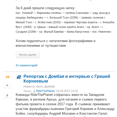
За 6 дней прошли следующую нитку:
пос. Узловой — Бароновы поляны — поляна Соколова — рад. выход в
пещеру Амбицукова — г. Большой Тхач (2290) – траверс склонов г.
Малый Тхач – г. Асбестная (2242) – перевал Чертовы ворота – г. Ачешбок
Вост. (2440) - р. Шиша – южный склон хребта Агиге – хр. Агиге – г.
Сундуки (2199) – хр. Малый Бамбак – балка Капустина – пос. Никитино
Хотим поделиться с читателями фотографиями и
впечатлениями от путешествия.
Читать далее
41 комментарий
Репортаж с Домбая и интервью с Гришей
26
Корнеевым
Новости
,
Фото
,
Домбай
RideThePlanet
, 24.03.2017 14:16
Пишет
Команда RideThePlanet собралась вместе на Западном
Кавказе, в регионе Архыз, для катания и съемок первого
фильма проекта в сезоне 2017 года. В съемках принимают
участие фрирайдеры-лыжники Григорий Корнеев и Александр
Бойко, сноубордеры Андрей Москвин и Константин Галат,