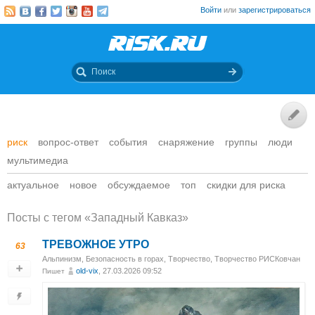
Войти
или
зарегистрироваться
риск
вопрос-ответ
события
снаряжение
группы
люди
мультимедиа
актуальное
новое
обсуждаемое
топ
скидки для риска
Посты c тегом «Западный Кавказ»
ТРЕВОЖНОЕ УТРО
63
Альпинизм
,
Безопасность в горах
,
Творчество
,
Творчество РИСКовчан
old-vix
, 27.03.2026 09:52
Пишет