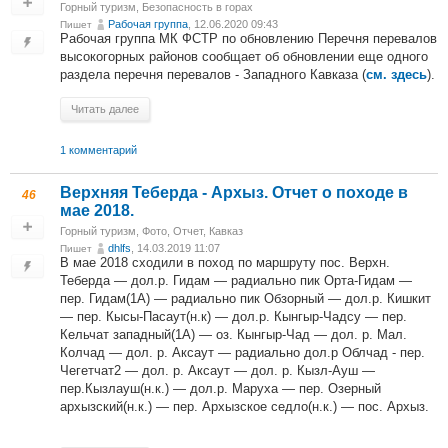
Горный туризм
,
Безопасность в горах
Рабочая группа
, 12.06.2020 09:43
Пишет
Рабочая группа МК ФСТР по обновлению Перечня перевалов
высокогорных районов сообщает об обновлении еще одного
раздела перечня перевалов - Западного Кавказа (
).
см. здесь
Читать далее
1 комментарий
Верхняя Теберда - Архыз. Отчет о походе в
46
мае 2018.
Горный туризм
,
Фото
,
Отчет
,
Кавказ
dhlfs
, 14.03.2019 11:07
Пишет
В мае 2018 сходили в поход по маршруту пос. Верхн.
Теберда — дол.р. Гидам — радиально пик Орта-Гидам —
пер. Гидам(1А) — радиально пик Обзорный — дол.р. Кишкит
— пер. Кысы-Пасаут(н.к) — дол.р. Кынгыр-Чадсу — пер.
Кельчат западный(1А) — оз. Кынгыр-Чад — дол. р. Мал.
Колчад — дол. р. Аксаут — радиально дол.р Облчад - пер.
Чегетчат2 — дол. р. Аксаут — дол. р. Кызл-Ауш —
пер.Кызлауш(н.к.) — дол.р. Маруха — пер. Озерный
архызский(н.к.) — пер. Архызское седло(н.к.) — пос. Архыз.