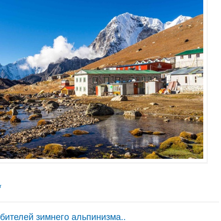
т
ителей зимнего альпинизма..