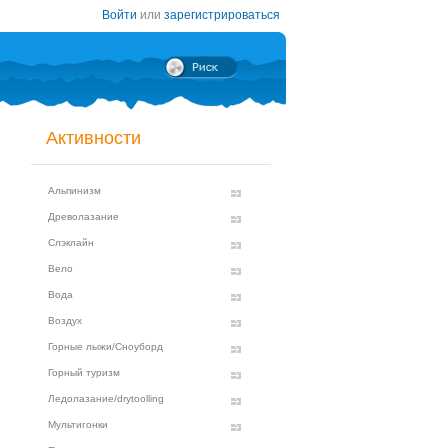
Войти
или
зарегистрироваться
Активности
Альпинизм
Древолазание
Слэклайн
Вело
Вода
Воздух
Горные лыжи/Сноуборд
Горный туризм
Ледолазание/drytoolling
Мультигонки