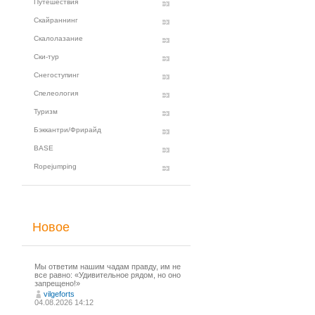
Путешествия
Скайраннинг
Скалолазание
Ски-тур
Снегоступинг
Спелеология
Туризм
Бэккантри/Фрирайд
BASE
Ropejumping
Новое
Мы ответим нашим чадам правду, им не
все равно: «Удивительное рядом, но оно
запрещено!»
vilgeforts
04.08.2026 14:12