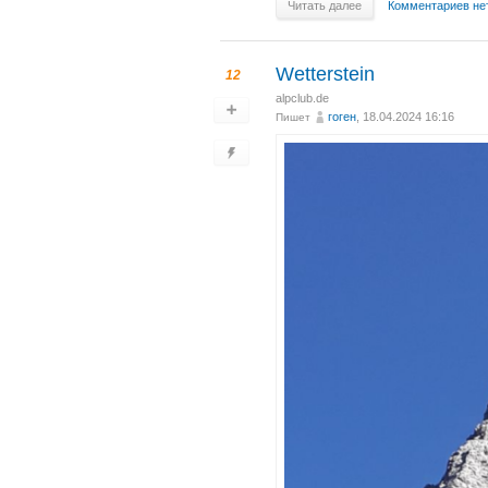
Читать далее
Комментариев не
Wetterstein
12
alpclub.de
гоген
, 18.04.2024 16:16
Пишет