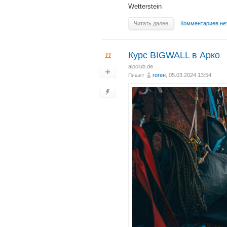
Wetterstein
Читать далее
Комментариев не
Курс BIGWALL в Арко
11
alpclub.de
гоген
, 05.03.2024 13:54
Пишет