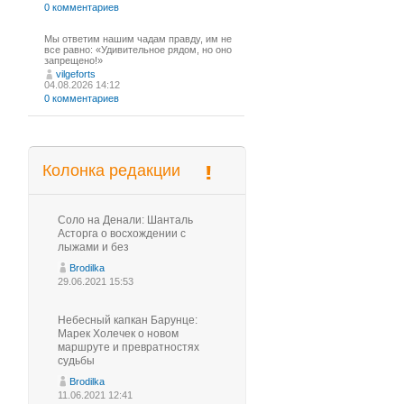
0 комментариев
Мы ответим нашим чадам правду, им не
все равно: «Удивительное рядом, но оно
запрещено!»
vilgeforts
04.08.2026 14:12
0 комментариев
Колонка редакции
Соло на Денали: Шанталь
Асторга о восхождении с
лыжами и без
Brodilka
29.06.2021 15:53
Небесный капкан Барунце:
Марек Холечек о новом
маршруте и превратностях
судьбы
Brodilka
11.06.2021 12:41