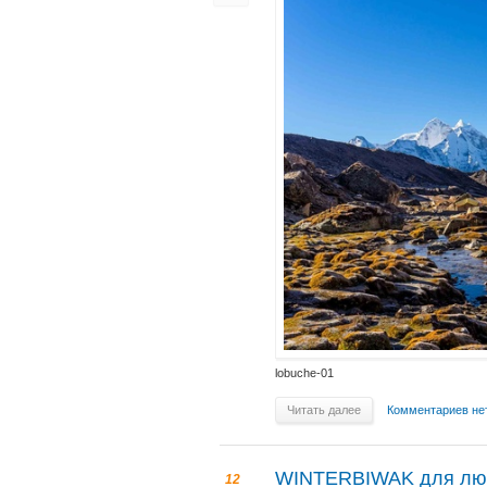
lobuche-01
Читать далее
Комментариев не
WINTERBIWAK для люб
12