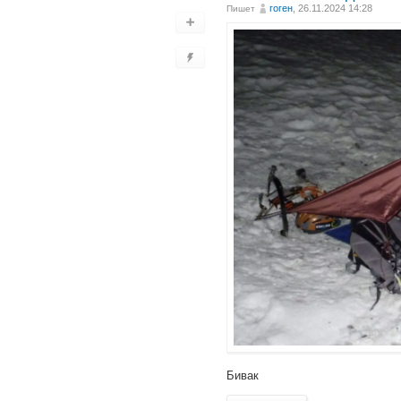
гоген
, 26.11.2024 14:28
Пишет
Бивак