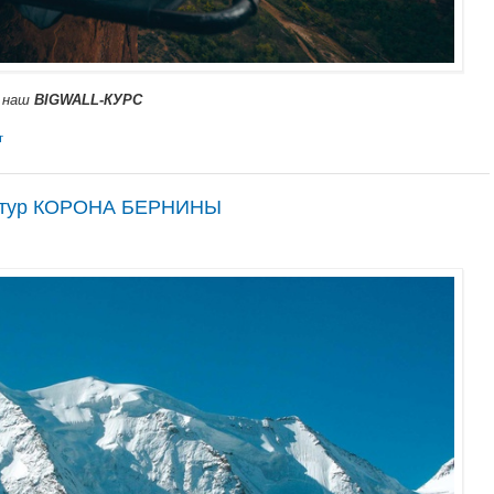
м наш
BIGWALL-КУРС
т
й тур КОРОНА БЕРНИНЫ