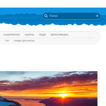
снаряжение
группы
люди
мультимедиа
е
топ
скидки для риска