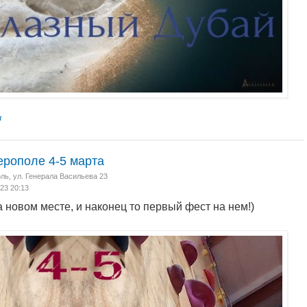
т
рополе 4-5 марта
ль, ул. Генерала Васильева 23
023 20:13
 новом месте, и наконец то первый фест на нем!)