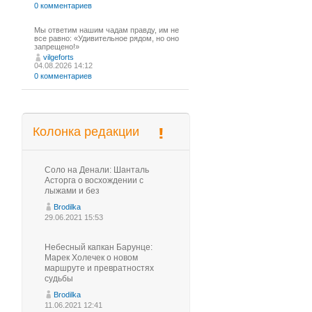
0 комментариев
Мы ответим нашим чадам правду, им не
все равно: «Удивительное рядом, но оно
запрещено!»
vilgeforts
04.08.2026 14:12
0 комментариев
Колонка редакции
Соло на Денали: Шанталь
Асторга о восхождении с
лыжами и без
Brodilka
29.06.2021 15:53
Небесный капкан Барунце:
Марек Холечек о новом
маршруте и превратностях
судьбы
Brodilka
11.06.2021 12:41