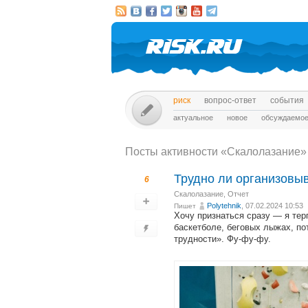
риск
вопрос-ответ
события
актуальное
новое
обсуждаемо
Посты активности «Скалолазание»
Трудно ли организовыв
6
Скалолазание
,
Отчет
Polytehnik
, 07.02.2024 10:53
Пишет
Хочу признаться сразу — я тер
баскетболе, беговых лыжах, по
трудности». Фу-фу-фу.