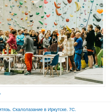
т
итязь. Скалолазание в Иркутске. 7С.