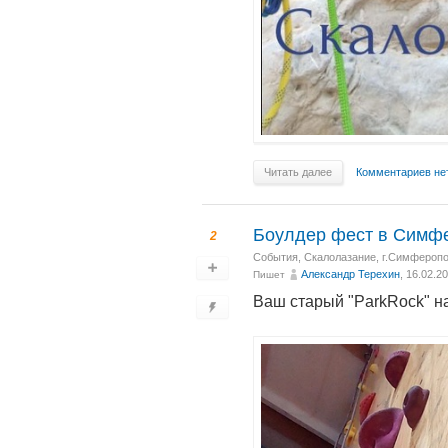
Читать далее
Комментариев не
Боулдер фест в Симфе
2
События
,
Скалолазание
,
г.Симферопо
Александр Терехин
, 16.02.2
Пишет
Ваш старый "ParkRock" на