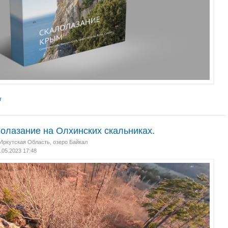
т
олазание на Олхинских скальниках.
Иркутская Область, озеро Байкал
2.05.2023 17:48