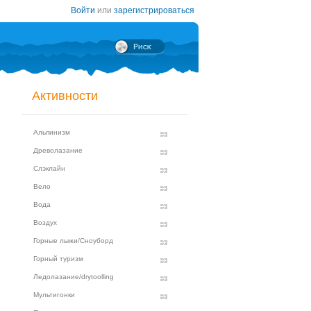
Войти
или
зарегистрироваться
Активности
Альпинизм
Древолазание
Слэклайн
Вело
Вода
Воздух
Горные лыжи/Сноуборд
Горный туризм
Ледолазание/drytoolling
Мультигонки