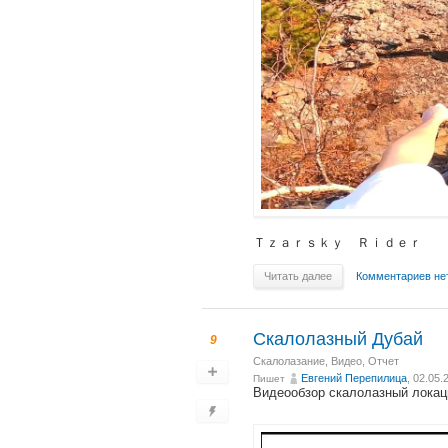
Ｔｚａｒｓｋｙ Ｒｉｄｅｒ
Читать далее
Комментариев не
Скалолазный Дубай
9
Скалолазание
,
Видео
,
Отчет
Евгений Перепилица
, 02.05.
Пишет
Видеообзор скалолазный локац