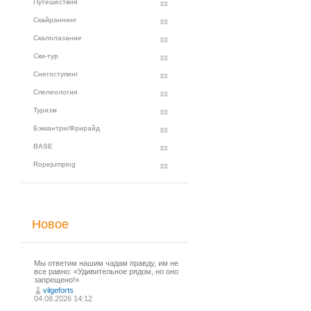
Путешествия
Скайраннинг
Скалолазание
Ски-тур
Снегоступинг
Спелеология
Туризм
Бэккантри/Фрирайд
BASE
Ropejumping
Новое
Мы ответим нашим чадам правду, им не
все равно: «Удивительное рядом, но оно
запрещено!»
vilgeforts
04.08.2026 14:12