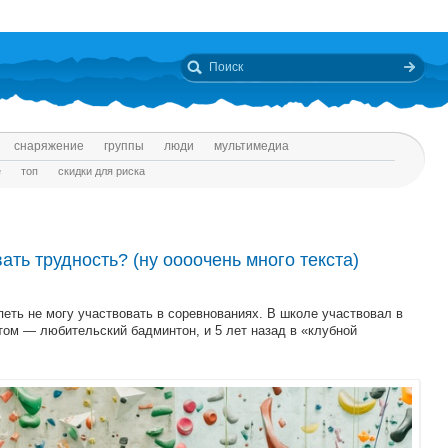
снаряжение
группы
люди
мультимедиа
е
топ
скидки для риска
ать трудность? (ну оооочень много текста)
петь не могу участвовать в соревнованиях. В школе участвовал в
том — любительский бадминтон, и 5 лет назад в «клубной