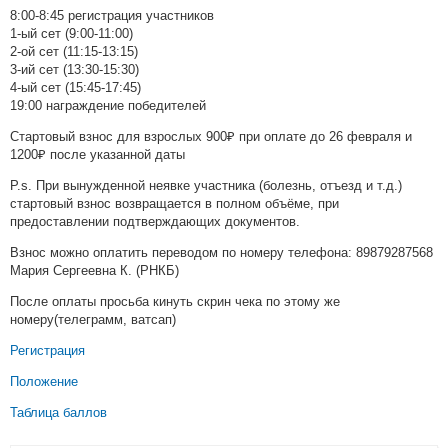
8:00-8:45 регистрация участников
1-ый сет (9:00-11:00)
2-ой сет (11:15-13:15)
3-ий сет (13:30-15:30)
4-ый сет (15:45-17:45)
19:00 награждение победителей
Стартовый взнос для взрослых 900₽ при оплате до 26 февраля и
1200₽ после указанной даты
P.s. При вынужденной неявке участника (болезнь, отъезд и т.д.)
стартовый взнос возвращается в полном объёме, при
предоставлении подтверждающих документов.
Взнос можно оплатить переводом по номеру телефона: 89879287568
Мария Сергеевна К. (РНКБ)
После оплаты просьба кинуть скрин чека по этому же
номеру(телеграмм, ватсап)
Регистрация
Положение
Таблица баллов