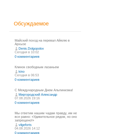
Обсуждаемое
Майский поход на перевал Айюлю в
Архызе
Denis.Dolgopolov
Сегодня в 10:02
0 комментариев
Клинок свободным лазаньем
kino
Сегодня в 06:53
0 комментариев
С Международным Днем Альпинизма!⁠
Миргородский Александр
07.08.2026 19:16
0 комментариев
Мы ответим нашим чадам правду, им не
все равно: «Удивительное рядом, но оно
запрещено!»
vilgeforts
04.08.2026 14:12
0 комментариев