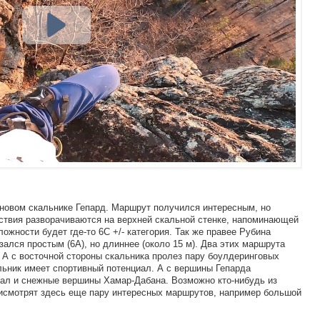
новом скальнике Гепард. Маршрут получился интересным, но
йствия разворачиваются на верхней скальной стенке, напоминающей
ожности будет где-то 6С +/- категория. Так же правее Рубина
ался простым (6А), но длиннее (около 15 м). Два этих маршрута
. А с восточной стороны скальника пролез пару боулдеринговых
льник имеет спортивный потенциал. А с вершины Гепарда
кал и снежные вершины Хамар-Дабана. Возможно кто-нибудь из
рисмотрят здесь еще пару интересных маршрутов, например большой