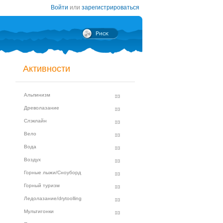
Войти
или
зарегистрироваться
Активности
Альпинизм
Древолазание
Слэклайн
Вело
Вода
Воздух
Горные лыжи/Сноуборд
Горный туризм
Ледолазание/drytoolling
Мультигонки