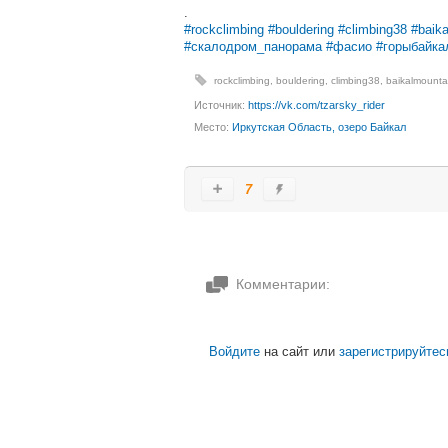
.
#rockclimbing
#bouldering
#climbing38
#baik
#скалодром_панорама
#фасио
#горыбайка
rockclimbing
,
bouldering
,
climbing38
,
baikalmounta
Источник:
https://vk.com/tzarsky_rider
Место:
Иркутская Область, озеро Байкал
7
Комментарии:
Войдите
на сайт или
зарегистрируйтес