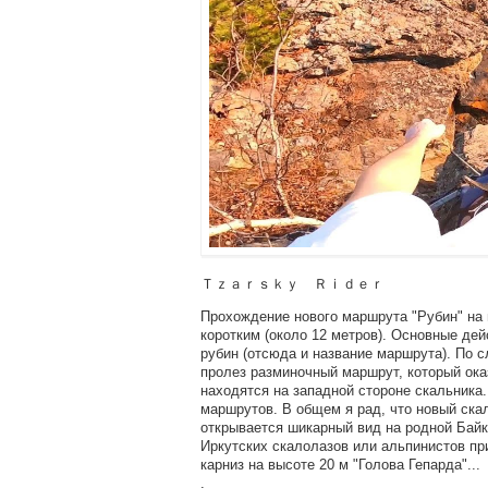
Ｔｚａｒｓｋｙ Ｒｉｄｅｒ
Прохождение нового маршрута "Рубин" на 
коротким (около 12 метров). Основные де
рубин (отсюда и название маршрута). По сл
пролез разминочный маршрут, который оказ
находятся на западной стороне скальника
маршрутов. В общем я рад, что новый ска
открывается шикарный вид на родной Бай
Иркутских скалолазов или альпинистов п
карниз на высоте 20 м "Голова Гепарда"...
.