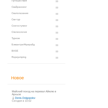
Путешествия
Скайраннинг
Скалолазание
Ски-тур
Снегоступинг
Спелеология
Туризм
Бэккантри/Фрирайд
BASE
Ropejumping
Новое
Майский поход на перевал Айюлю в
Архызе
Denis.Dolgopolov
Сегодня в 10:02