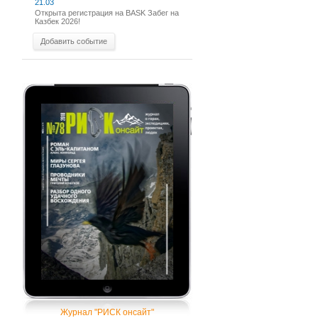
21.03
Открыта регистрация на BASK Забег на
Казбек 2026!
Добавить событие
Журнал "РИСК онсайт"