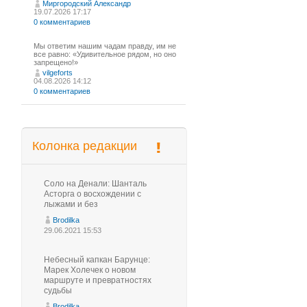
Миргородский Александр
19.07.2026 17:17
0 комментариев
Мы ответим нашим чадам правду, им не
все равно: «Удивительное рядом, но оно
запрещено!»
vilgeforts
04.08.2026 14:12
0 комментариев
Колонка редакции
Соло на Денали: Шанталь
Асторга о восхождении с
лыжами и без
Brodilka
29.06.2021 15:53
Небесный капкан Барунце:
Марек Холечек о новом
маршруте и превратностях
судьбы
Brodilka