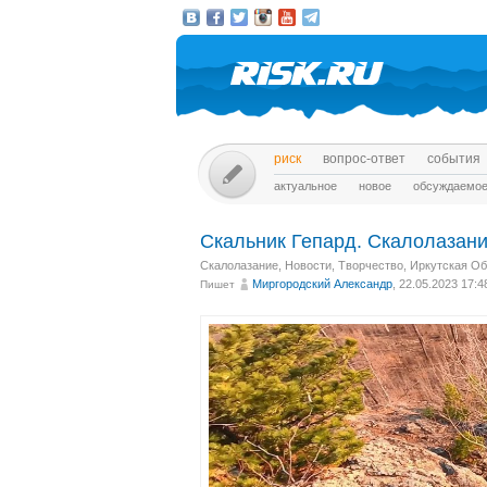
риск
вопрос-ответ
события
актуальное
новое
обсуждаемо
Скальник Гепард. Скалолазани
Скалолазание
,
Новости
,
Творчество
,
Иркутская Об
Миргородский Александр
, 22.05.2023 17:4
Пишет