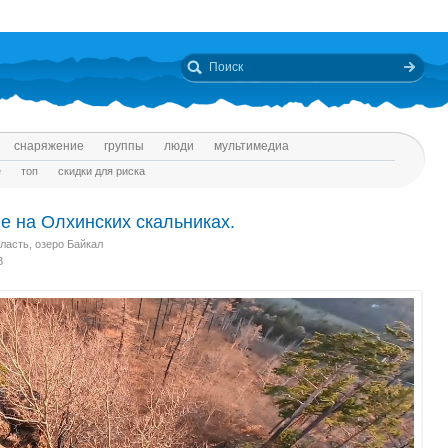
снаряжение
группы
люди
мультимедиа
е
топ
скидки для риска
е на Олхинских скальниках.
ласть, озеро Байкал
8