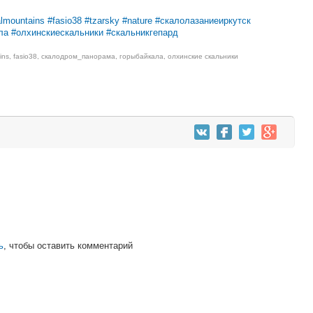
almountains
#fasio38
#tzarsky
#nature
#скалолазаниеиркутск
ла
#олхинскиескальники
#скальникгепард
ins
,
fasio38
,
скалодром_панорама
,
горыбайкала
,
олхинские скальники
ь
, чтобы оставить комментарий