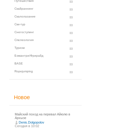
Путешествия
Скайраннинг
Скалолазание
Ски-тур
Снегоступинг
Спелеология
Туризм
Бэккантри/Фрирайд
BASE
Ropejumping
Новое
Майский поход на перевал Айюлю в
Архызе
Denis.Dolgopolov
Сегодня в 10:02