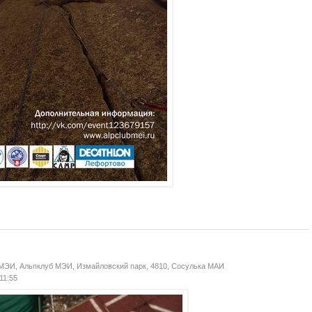
 МЭИ
,
Альпклуб МЭИ
,
Измайловский парк, 4810, Сосулька МАИ
 11:55