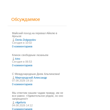
Обсуждаемое
Майский поход на перевал Айюлю в
Архызе
Denis.Dolgopolov
Сегодня в 10:02
0 комментариев
Клинок свободным лазаньем
kino
Сегодня в 06:53
0 комментариев
С Международным Днем Альпинизма!⁠
Миргородский Александр
07.08.2026 19:16
0 комментариев
Мы ответим нашим чадам правду, им не
все равно: «Удивительное рядом, но оно
запрещено!»
vilgeforts
04.08.2026 14:12
0 комментариев