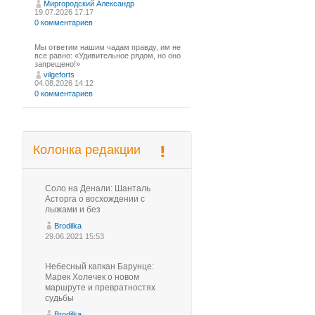
Миргородский Александр
19.07.2026 17:17
0 комментариев
Мы ответим нашим чадам правду, им не
все равно: «Удивительное рядом, но оно
запрещено!»
vilgeforts
04.08.2026 14:12
0 комментариев
Колонка редакции
Соло на Денали: Шанталь
Асторга о восхождении с
лыжами и без
Brodilka
29.06.2021 15:53
Небесный капкан Барунце:
Марек Холечек о новом
маршруте и превратностях
судьбы
Brodilka