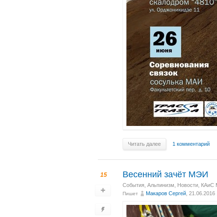
Читать далее
1 комментарий
Весенний зачёт МЭИ
15
События
,
Альпинизм
,
Новости
,
КАиС
Макаров Сергей
, 21.06.2016
Пишет