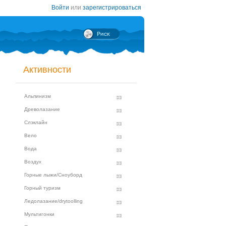
Войти
или
зарегистрироваться
Активности
Альпинизм
Древолазание
Слэклайн
Вело
Вода
Воздух
Горные лыжи/Сноуборд
Горный туризм
Ледолазание/drytoolling
Мультигонки