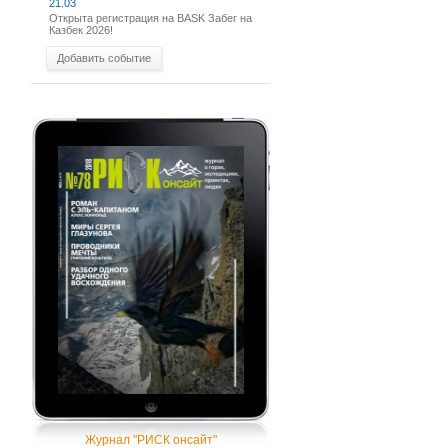
21.03
Открыта регистрация на BASK Забег на
Казбек 2026!
Добавить событие
Журнал "РИСК онсайт"