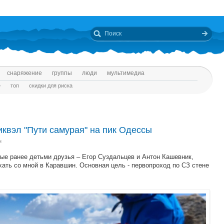
снаряжение
группы
люди
мультимедиа
е
топ
скидки для риска
квэл "Пути самурая" на пик Одессы
н
ые ранее детьми друзья – Егор Суздальцев и Антон Кашевник,
хать со мной в Каравшин. Основная цель - первопроход по СЗ стене