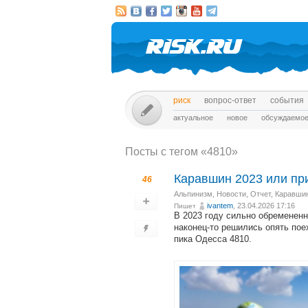
риск
вопрос-ответ
события
актуальное
новое
обсуждаемо
Посты c тегом «4810»
Каравшин 2023 или при
46
Альпинизм
,
Новости
,
Отчет
,
Каравши
ivantem
, 23.04.2026 17:16
Пишет
В 2023 году сильно обремененн
наконец-то решились опять пое
пика Одесса 4810.