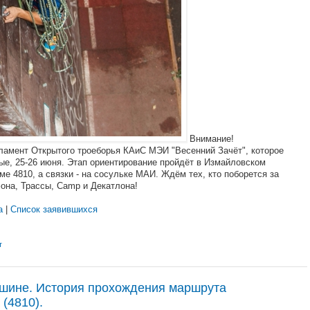
Внимание!
ламент Открытого троеборья КАиС МЭИ "Весенний Зачёт", которое
ые, 25-26 июня. Этап ориентирование пройдёт в Измайловском
ме 4810, а связки - на сосульке МАИ. Ждём тех, кто поборется за
она, Трассы, Camp и Декатлона!
ка
|
Список заявившихся
т
шине. История прохождения маршрута
(4810).