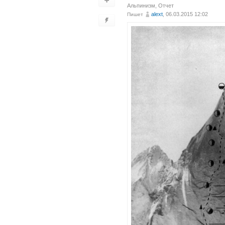
Альпинизм
,
Отчет
alext
, 06.03.2015 12:02
Пишет