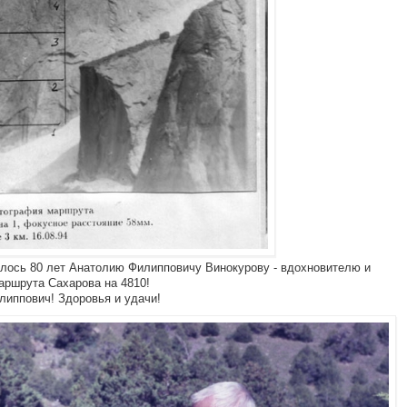
илось 80 лет Анатолию Филипповичу Винокурову - вдохновителю и
аршрута Сахарова на 4810!
липпович! Здоровья и удачи!