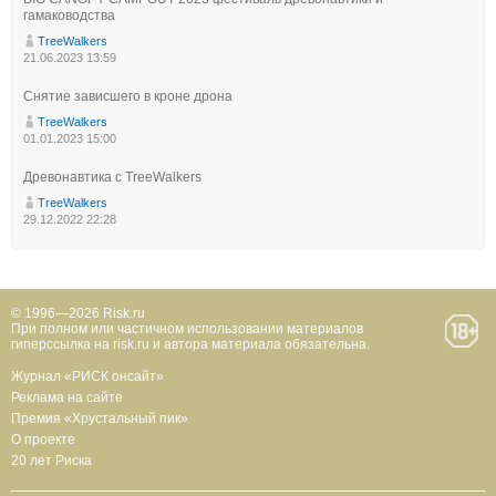
гамаководства
TreeWalkers
21.06.2023 13:59
Снятие зависшего в кроне дрона
TreeWalkers
01.01.2023 15:00
Древонавтика с TreeWalkers
TreeWalkers
29.12.2022 22:28
© 1996—2026 Risk.ru
При полном или частичном использовании материалов
гиперссылка на risk.ru и автора материала обязательна.
Журнал «РИСК онсайт»
Реклама на сайте
Премия «Хрустальный пик»
О проекте
20 лет Риска