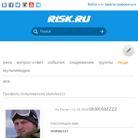
Войти
или
зарегистрироваться
риск
вопрос-ответ
события
снаряжение
группы
люди
мультимедиа
все
Профиль пользователя skalolazzzz
skalolazzzz
На Риске с 02.09.2008
Настоящее имя
skalolazzzz