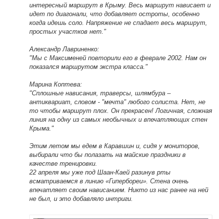
интересный маршрут в Крыму. Весь маршрут нависает и
идет по диагонали, что добавляет остроты, особенно
когда идешь соло. Напряжение не спадает весь маршрут,
простых участков нет."
Александр Лавриненко:
"Мы с Максименей повторили его в феврале 2002. Нам он
показался маршрутом экстра класса."
Марина Коптева:
"Сплошные нависания, траверсы, шлямбура –
антиквариат, словом - "мечта" любого солиста. Нет, не
то чтобы маршрут плох. Он прекрасен! Логичная, сложная
линия на одну из самых необычных и впечатляющих стен
Крыма."
Этим летом мы едем в Каравшин и, сидя у мониторов,
выбирали что бы полазать на майские праздники в
качестве тренировки.
22 апреля мы уже под Шаан-Каей разинув рты
всматриваемся в линию «Гипербореи». Стена очень
впечатляет своим нависанием. Никто из нас ранее на ней
не был, и это добавляло интриги.