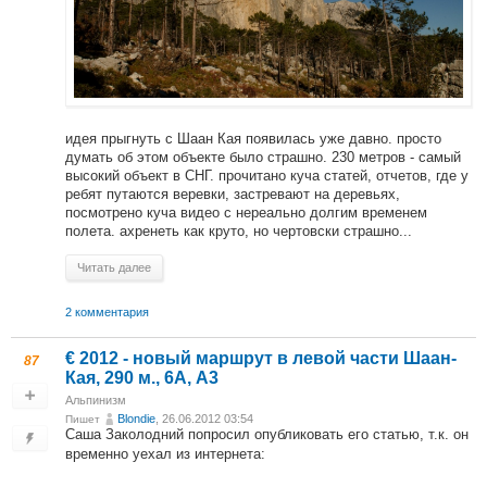
идея прыгнуть с Шаан Кая появилась уже давно. просто
думать об этом объекте было страшно. 230 метров - самый
высокий объект в СНГ. прочитано куча статей, отчетов, где у
ребят путаются веревки, застревают на деревьях,
посмотрено куча видео с нереально долгим временем
полета. ахренеть как круто, но чертовски страшно...
Читать далее
2 комментария
€ 2012 - новый маршрут в левой части Шаан-
87
Кая, 290 м., 6А, А3
Альпинизм
Blondie
, 26.06.2012 03:54
Пишет
Саша Заколодний попросил опубликовать его статью, т.к. он
временно уехал из интернета: