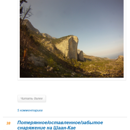
Читать далее
5 комментариев
Потерянное/оставленное/забытое
38
снаряжение на Шаан-Кае