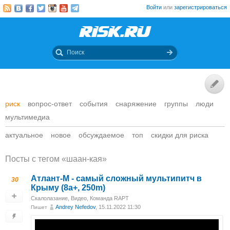
Войти
или
зарегистрироваться
риск
вопрос-ответ
события
снаряжение
группы
люди
мультимедиа
актуальное
новое
обсуждаемое
топ
скидки для риска
Посты c тегом «шаан-кая»
Атлант-М - самый сложный мультипитч в
30
Крыму (8a+, 250m)
Скалолазание
,
Видео
,
Команда RAPT
Andrey Nefedov
, 15.11.2022 11:30
Пишет