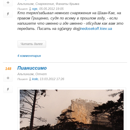
Альпинизм
,
Снаряжение
,
Фанаты Крыма
sgs
, 05.05.2012 19:05
Пишет
Кто терял/забывал немного снаряжения на Шаан-Кае, на
правом Грищенко, судя по всему в прошлом году, - если
напишете что именно и где именно - обсудим как вам это
передать. Писать на sg(angry dog)
nedosekoff.kiev.ua
Читать далее
4 комментария
Пианиссимо
148
Альпинизм
,
Отчет
kolo
, 13.03.2012 17:26
Пишет