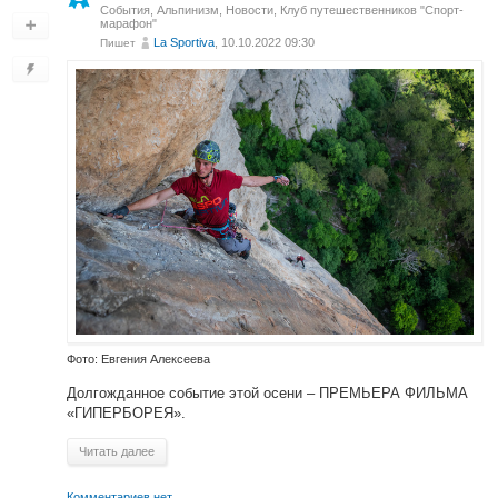
События
,
Альпинизм
,
Новости
,
Клуб путешественников "Спорт-
марафон"
La Sportiva
, 10.10.2022 09:30
Пишет
Фото: Евгения Алексеева
Долгожданное событие этой осени – ПРЕМЬЕРА ФИЛЬМА
«ГИПЕРБОРЕЯ».
Читать далее
Комментариев нет