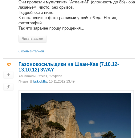
Они пролезли мультипитч "Атлант-М" (сложность до 8b) - оба
лазаньем, чисто, без срывов.
Подробности ниже.
К сожалению,с фотографиями у ребят беда. Нет их,
фотографий....
Так что заранее прошу прощения....
Читать далее
6 комментариев
Газонокосильщики на Шаан-Кае (7.10.12-
57
13.10.12) 3WAY
Альпинизм
,
Отчет
,
Оффтоп
bskickflip
, 15.11.2012 13:49
Пишет