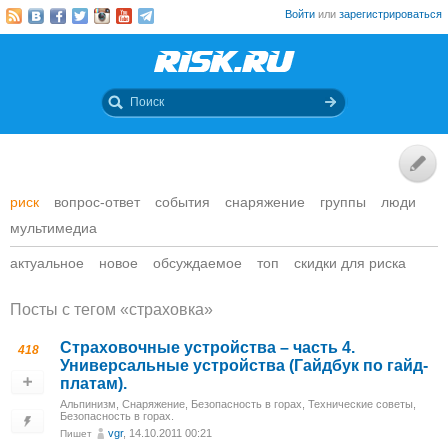
Войти
или
зарегистрироваться
риск
вопрос-ответ
события
снаряжение
группы
люди
мультимедиа
актуальное
новое
обсуждаемое
топ
скидки для риска
Посты c тегом «страховка»
Страховочные устройства – часть 4.
418
Универсальные устройства (Гайдбук по гайд-
платам).
Альпинизм
,
Снаряжение
,
Безопасность в горах
,
Технические советы
,
Безопасность в горах.
vgr
, 14.10.2011 00:21
Пишет