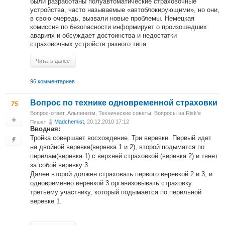
были разработаны полуавтоматические страховочные
устройства, часто называемые «автоблокирующими», но они,
в свою очередь, вызвали новые проблемы. Немецкая
комиссия по безопасности информирует о произошедших
авариях и обсуждает достоинства и недостатки
страховочных устройств разного типа.
Читать далее
96 комментариев
Вопрос по технике одновременной страховки
75
Вопрос-ответ
,
Альпинизм
,
Технические советы
,
Вопросы на Risk'е
Madchemist
, 20.12.2010 17:12
Пишет
Вводная:
Тройка совершает восхождение. Три веревки. Первый идет
на двойной веревке(веревка 1 и 2), второй подыматся по
перилам(веревка 1) с верхней страховкой (веревка 2) и тянет
за собой веревку 3.
Далее второй должен страховать первого веревкой 2 и 3, и
одновременно веревкой 3 организовывать страховку
третьему участнику, который подымается по перильной
веревке 1.