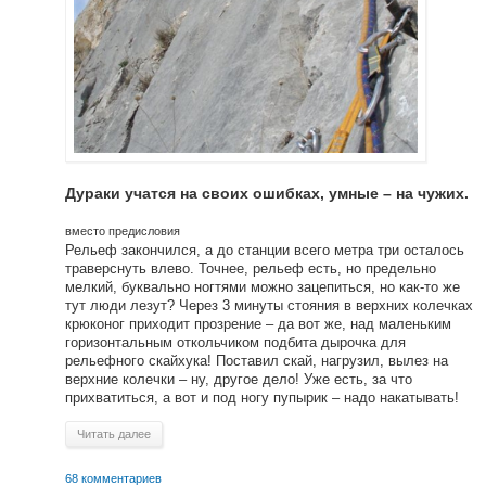
Дураки учатся на своих ошибках, умные – на чужих.
вместо предисловия
Рельеф закончился, а до станции всего метра три осталось
траверснуть влево. Точнее, рельеф есть, но предельно
мелкий, буквально ногтями можно зацепиться, но как-то же
тут люди лезут? Через 3 минуты стояния в верхних колечках
крюконог приходит прозрение – да вот же, над маленьким
горизонтальным откольчиком подбита дырочка для
рельефного скайхука! Поставил скай, нагрузил, вылез на
верхние колечки – ну, другое дело! Уже есть, за что
прихватиться, а вот и под ногу пупырик – надо накатывать!
Читать далее
68 комментариев