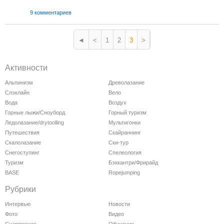
9 комментариев
◄
<
1
2
3
>
Активности
Альпинизм
Древолазание
Слэклайн
Вело
Вода
Воздух
Горные лыжи/Сноуборд
Горный туризм
Ледолазание/drytoolling
Мультигонки
Путешествия
Скайраннинг
Скалолазание
Ски-тур
Снегоступинг
Спелеология
Туризм
Бэккантри/Фрирайд
BASE
Ropejumping
Рубрики
Интервью
Новости
Фото
Видео