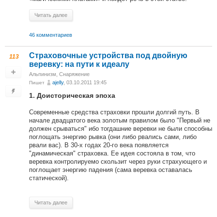
Читать далее
46 комментариев
Страховочные устройства под двойную
113
веревку: на пути к идеалу
Альпинизм
,
Снаряжение
ajelly
, 03.10.2011 19:45
Пишет
1. Доисторическая эпоха
Современные средства страховки прошли долгий путь. В
начале двадцатого века золотым правилом было "Первый не
должен срываться" ибо тогдашние веревки не были способны
поглощать энергию рывка (они либо рвались сами, либо
рвали вас). В 30-х годах 20-го века появляется
"динамическая" страховка. Ее идея состояла в том, что
веревка контролируемо скользит через руки страхующего и
поглощает энергию падения (сама веревка оставалась
статической).
Читать далее