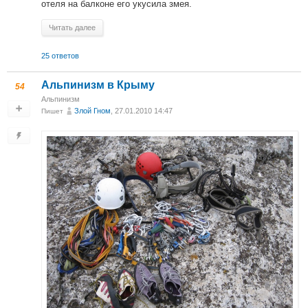
отеля на балконе его укусила змея.
Читать далее
25 ответов
Альпинизм в Крыму
54
Альпинизм
Злой Гном
, 27.01.2010 14:47
Пишет