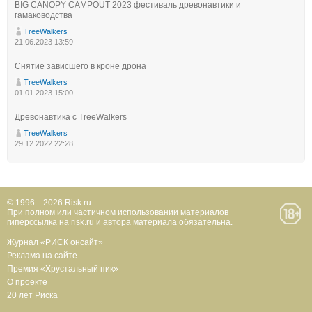
BIG CANOPY CAMPOUT 2023 фестиваль древонавтики и
гамаководства
TreeWalkers
21.06.2023 13:59
Снятие зависшего в кроне дрона
TreeWalkers
01.01.2023 15:00
Древонавтика с TreeWalkers
TreeWalkers
29.12.2022 22:28
© 1996—2026 Risk.ru
При полном или частичном использовании материалов
гиперссылка на risk.ru и автора материала обязательна.
Журнал «РИСК онсайт»
Реклама на сайте
Премия «Хрустальный пик»
О проекте
20 лет Риска