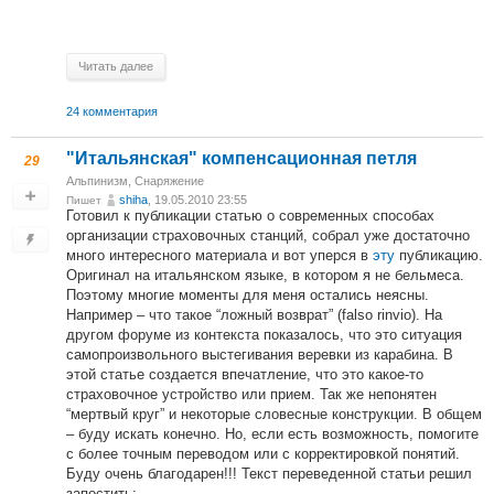
Читать далее
24 комментария
"Итальянская" компенсационная петля
29
Альпинизм
,
Снаряжение
shiha
, 19.05.2010 23:55
Пишет
Готовил к публикации статью о современных способах
организации страховочных станций, собрал уже достаточно
много интересного материала и вот уперся в
эту
публикацию.
Оригинал на итальянском языке, в котором я не бельмеса.
Поэтому многие моменты для меня остались неясны.
Например – что такое “ложный возврат” (falso rinvio). На
другом форуме из контекста показалось, что это ситуация
самопроизвольного выстегивания веревки из карабина. В
этой статье создается впечатление, что это какое-то
страховочное устройство или прием. Так же непонятен
“мертвый круг” и некоторые словесные конструкции. В общем
– буду искать конечно. Но, если есть возможность, помогите
с более точным переводом или с корректировкой понятий.
Буду очень благодарен!!! Текст переведенной статьи решил
запостить: