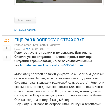
Читать далее
58 комментариев
ЕЩЕ РАЗ К ВОПРОСУ О СТРАХОВКЕ
120
Вопрос-ответ
,
Путешествия
,
Оффтоп
ssh
, 02.02.2010 18:27
Пишет
Перепост. Хоть с горами и не связано. Для опыта.
Сиюминутная ситуация - человек просит помощи.
Ситуация странноватая, но ее описывают именно
http://tuganbaev.livejournal.com/2196701.html
так:
=Мой отец Алексей Калабин умирает на о. Бали в Индонезии
от укуса змеи Куфии, но есть вариант что это древесная
бриллиантовая гадюка (у родителей есть ее фото). Родители
(пенсионеры, отец до сих пор летает КВС вертолета в Конго
в миротворческих силах в ООН) поехали отдыхать вдвоем
по островам Индонезии дикарями, т.е. просто купили билеты.
Они так ездят уже года 4 каждый год.
В субботу 30 января на острове Гили Наннгу на территории