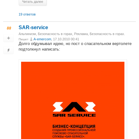
Читать далее
19 ответов
SAR-service
88
Альпинизм
,
Безопасность в горах
,
Реклама
,
Безопасность в горах.
A-emercom
, 17.10.2010 00:41
Пишет
Долго обдумывал идею, но пост о спасательном вертолете
подтолкнул написать: