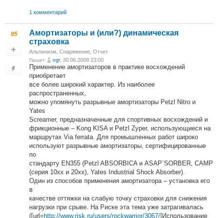
1 комментарий
Амортизаторы и (или?) динамическая
95
страховка
Альпинизм
,
Снаряжение
,
Отчет
vgr
, 30.06.2008 23:00
Пишет
Применение амортизаторов в практике восхождений
приобретает
все более широкий характер. Из наиболее
распространенных,
можно упомянуть разрывные амортизаторы Petzl Nitro и
Yates
Screamer, предназначенные для спортивных восхождений и
фрикционные – Kong KISA и Petzl Zyper, использующиеся на
маршрутах Via ferrata. Для промышленных работ широко
используют разрывные амортизаторы, сертифицированные
по
стандарту EN355 (Petzl ABSORBICA и ASAP`SORBER, CAMP
(серия 10хх и 20хх), Yates Industrial Shock Absorber).
Один из способов применения амортизатора – установка его
в
качестве оттяжки на слабую точку страховки для снижения
нагрузки при срыве. На Риске эта тема уже затрагивалась
([url=
http://www.risk.ru/users/rockwarrior/3067/
]Использование