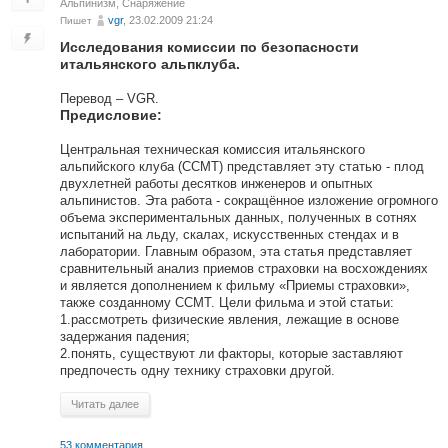
Альпинизм
,
Снаряжение
vgr
, 23.02.2009 21:24
Пишет
Исследования комиссии по безопасности
итальянского альпклуба.
Перевод – VGR.
Предисловие:
Центральная техническая комиссия итальянского
альпийского клуба (CCMT) представляет эту статью - плод
двухлетней работы десятков инженеров и опытных
альпинистов. Эта работа - сокращённое изложение огромного
объема экспериментальных данных, полученных в сотнях
испытаний на льду, скалах, искусственных стендах и в
лаборатории. Главным образом, эта статья представляет
сравнительный анализ приемов страховки на восхождениях
и является дополнением к фильму «Приемы страховки»,
также созданному CCMT. Цели фильма и этой статьи:
1.рассмотреть физические явления, лежащие в основе
задержания падения;
2.понять, существуют ли факторы, которые заставляют
предпочесть одну технику страховки другой.
Читать далее
53 комментария