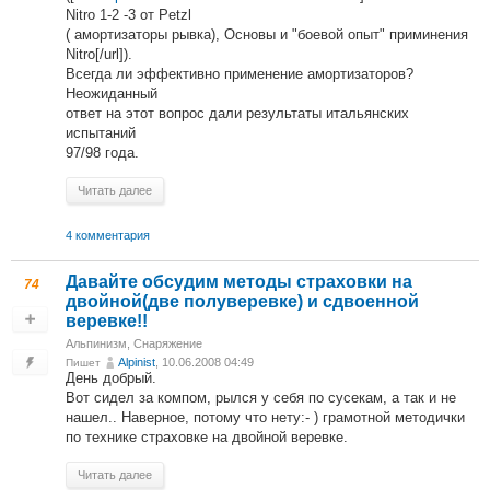
Nitro 1-2 -3 от Petzl
( амортизаторы рывка), Основы и "боевой опыт" приминения
Nitro[/url]).
Всегда ли эффективно применение амортизаторов?
Неожиданный
ответ на этот вопрос дали результаты итальянских
испытаний
97/98 года.
Читать далее
4 комментария
Давайте обсудим методы страховки на
74
двойной(две полуверевке) и сдвоенной
веревке!!
Альпинизм
,
Снаряжение
Alpinist
, 10.06.2008 04:49
Пишет
День добрый.
Вот сидел за компом, рылся у себя по сусекам, а так и не
нашел.. Наверное, потому что нету:- ) грамотной методички
по технике страховке на двойной веревке.
Читать далее