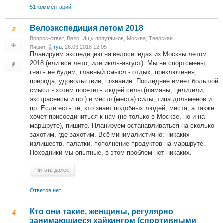
51 комментарий
Велоэкспедиция летом 2018
2
Вопрос-ответ
,
Вело
,
Ищу попутчиков
,
Москва, Тверская
ryu
, 26.03.2018 12:05
Пишет
Планируем экспедицию на велосипедах из Москвы летом
2018 (или всё лето, или июль-август). Мы не спортсмены,
гнать не будем, главный смысл - отдых, приключения,
природа, удовольствие, познание. Последнее имеет большой
смысл - хотим посетить людей силы (шаманы, целители,
экстрасенсы и пр.) и место (места) силы, типа дольменов и
пр. Если есть те, кто знает подобных людей, места, а также
хочет присоединиться к нам (не только в Москве, но и на
маршруте), пишите. Планируем останавливаться на сколько
захотим, где захотим. Всё минималистично: никаких
излишеств, палатки, пополнение продуктов на маршруте.
Походники мы опытные, в этом проблем нет никаких.
Читать далее
Ответов нет
Кто они такие, женщины, регулярно
4
занимающиеся хайкингом (спортивными