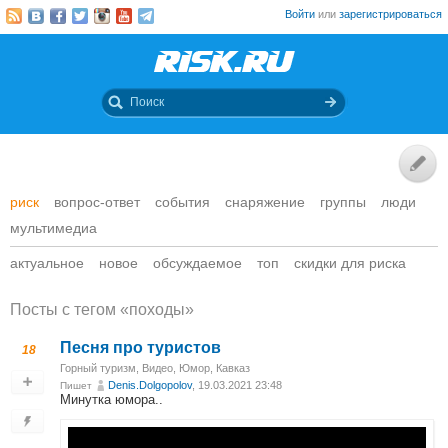
Войти
или
зарегистрироваться
риск
вопрос-ответ
события
снаряжение
группы
люди
мультимедиа
актуальное
новое
обсуждаемое
топ
скидки для риска
Посты c тегом «походы»
Песня про туристов
18
Горный туризм
,
Видео
,
Юмор
,
Кавказ
Denis.Dolgopolov
, 19.03.2021 23:48
Пишет
Минутка юмора..