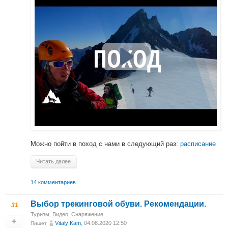
Можно пойти в поход с нами в следующий раз:
расписание
Читать далее
14 комментариев
Выбор трекинговой обуви. Рекомендации.
31
Туризм
,
Видео
,
Снаряжение
Vitaly Kam
, 04.08.2020 12:50
Пишет