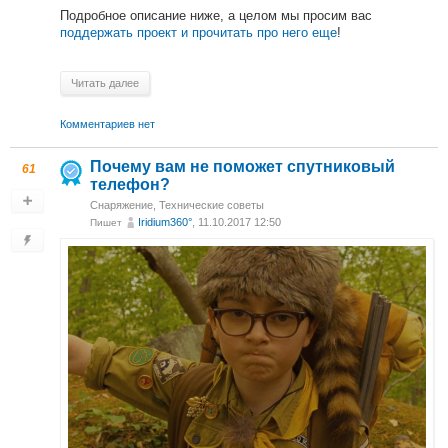
Подробное описание ниже, а целом мы просим вас
поддержать проект и прочитать про него еще
!
Читать далее
Комментариев нет
Почему вам не поможет спутниковый
61
телефон?
Снаряжение
,
Технические советы
Iridium360°
, 11.10.2017 12:50
Пишет