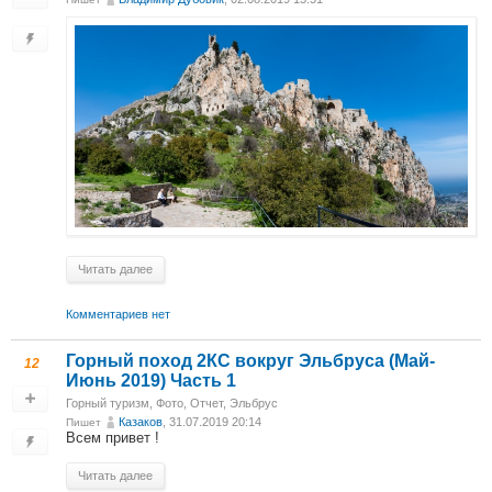
Читать далее
Комментариев нет
Горный поход 2КС вокруг Эльбруса (Май-
12
Июнь 2019) Часть 1
Горный туризм
,
Фото
,
Отчет
,
Эльбрус
Казаков
, 31.07.2019 20:14
Пишет
Всем привет !
Читать далее