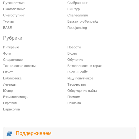
Путешествия
Скайраннинг
Скалолазание
Ски-тур
Снегоступинг
Спелеология
Туризм
Бэккантри/Фрирайд
BASE
Ropejumping
Рубрики
Интервью
Новости
Фото
Видео
Снаряжение
Обучение
Технические советы
Безопасность в горах
Отчет
Риск Онсайт
Библиотека
Ищу попутчиков
Легенды
Творчество
Юмор
Обсуждение сайта
Взаимопомощь
Помним
Оффтоп
Реклама
Барахолка
Поддерживаем