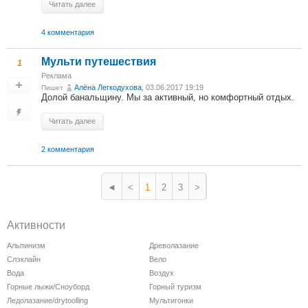
Читать далее
4 комментария
Мульти путешествия
1
Реклама
Алёна Легкодухова
, 03.06.2017 19:19
Пишет
Долой банальщину. Мы за активный, но комфортный отдых.
Читать далее
2 комментария
◄
<
1
2
3
>
Активности
Альпинизм
Древолазание
Слэклайн
Вело
Вода
Воздух
Горные лыжи/Сноуборд
Горный туризм
Ледолазание/drytoolling
Мультигонки