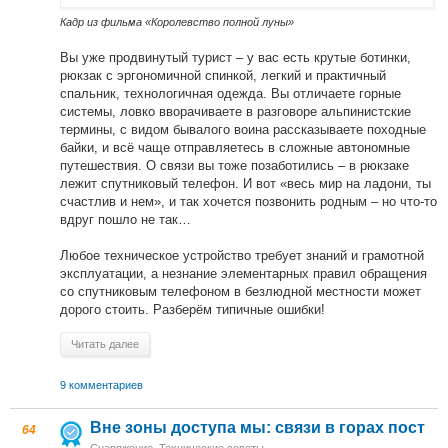
Кадр из фильма «Королевство полной луны»
Вы уже продвинутый турист – у вас есть крутые ботинки,
рюкзак с эргономичной спинкой, легкий и практичный
спальник, технологичная одежда. Вы отличаете горные
системы, ловко вворачиваете в разговоре альпинистские
термины, с видом бывалого воина рассказываете походные
байки, и всё чаще отправляетесь в сложные автономные
путешествия. О связи вы тоже позаботились – в рюкзаке
лежит спутниковый телефон. И вот «весь мир на ладони, ты
счастлив и нем», и так хочется позвонить родным – но что-то
вдруг пошло не так…
Любое техническое устройство требует знаний и грамотной
эксплуатации, а незнание элементарных правил обращения
со спутниковым телефоном в безлюдной местности может
дорого стоить. Разберём типичные ошибки!
Читать далее
9 комментариев
Вне зоны доступа мы: связи в горах пост
64
Снаряжение
,
Технические советы