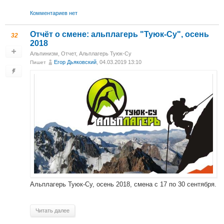
Комментариев нет
Отчёт о смене: альплагерь "Туюк-Су", осень
32
2018
Альпинизм
,
Отчет
,
Альплагерь Туюк-Су
Егор Дьяковский
, 04.03.2019 13:10
Пишет
Альплагерь Туюк-Су, осень 2018, смена с 17 по 30 сентября.
Читать далее