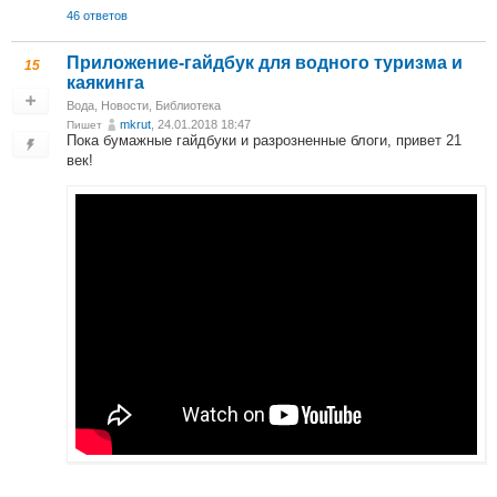
46 ответов
Приложение-гайдбук для водного туризма и
15
каякинга
Вода
,
Новости
,
Библиотека
mkrut
, 24.01.2018 18:47
Пишет
Пока бумажные гайдбуки и разрозненные блоги, привет 21
век!