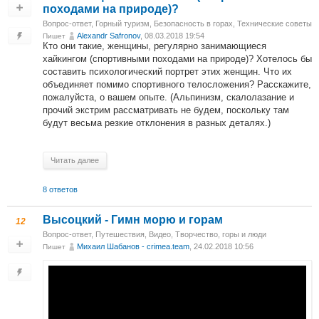
походами на природе)?
Вопрос-ответ
,
Горный туризм
,
Безопасность в горах
,
Технические советы
Alexandr Safronov
, 08.03.2018 19:54
Пишет
Кто они такие, женщины, регулярно занимающиеся
хайкингом (спортивными походами на природе)? Хотелось бы
составить психологический портрет этих женщин. Что их
объединяет помимо спортивного телосложения? Расскажите,
пожалуйста, о вашем опыте. (Альпинизм, скалолазание и
прочий экстрим рассматривать не будем, поскольку там
будут весьма резкие отклонения в разных деталях.)
Читать далее
8 ответов
Высоцкий - Гимн морю и горам
12
Вопрос-ответ
,
Путешествия
,
Видео
,
Творчество
,
горы и люди
Михаил Шабанов - crimea.team
, 24.02.2018 10:56
Пишет