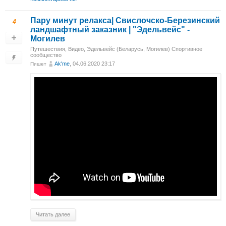
Пару минут релакса| Свислочско-Березинский
4
ландшафтный заказник | "Эдельвейс" -
Могилев
Путешествия
,
Видео
,
Эдельвейс (Беларусь, Могилев) Спортивное
сообщество
Ak'me
, 04.06.2020 23:17
Пишет
Читать далее