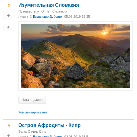
Изумительная Словакия
2
Путешествия
,
Отчет
,
Словакия
Владимир Дубовик
, 05.08.2019 15:35
Пишет
Читать далее
Комментариев нет
Остров Афродиты - Кипр
8
Вело
,
Отчет
,
Кипр
Владимир Дубовик
, 02.08.2019 15:51
Пишет