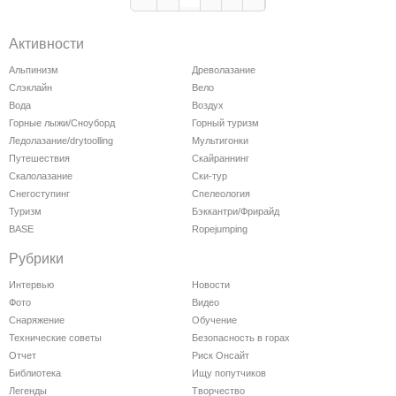
Активности
Альпинизм
Древолазание
Слэклайн
Вело
Вода
Воздух
Горные лыжи/Сноуборд
Горный туризм
Ледолазание/drytoolling
Мультигонки
Путешествия
Скайраннинг
Скалолазание
Ски-тур
Снегоступинг
Спелеология
Туризм
Бэккантри/Фрирайд
BASE
Ropejumping
Рубрики
Интервью
Новости
Фото
Видео
Снаряжение
Обучение
Технические советы
Безопасность в горах
Отчет
Риск Онсайт
Библиотека
Ищу попутчиков
Легенды
Творчество