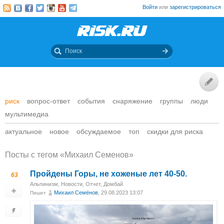
Войти
или
зарегистрироваться
риск
вопрос-ответ
события
снаряжение
группы
люди
мультимедиа
актуальное
новое
обсуждаемое
топ
скидки для риска
Посты c тегом «Михаил Семенов»
Пройдены Горы, не хоженые лет 40-50.
63
Альпинизм
,
Новости
,
Отчет
,
Домбай
Михаил Cемёнов
, 29.08.2023 13:07
Пишет