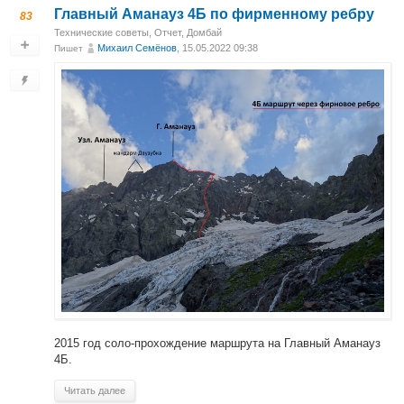
Главный Аманауз 4Б по фирменному ребру
83
Технические советы
,
Отчет
,
Домбай
Михаил Cемёнов
, 15.05.2022 09:38
Пишет
2015 год соло-прохождение маршрута на Главный Аманауз
4Б.
Читать далее