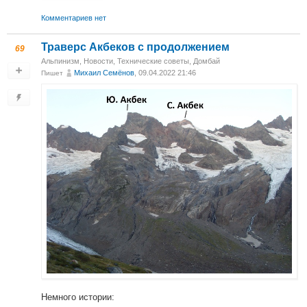
Комментариев нет
Траверс Акбеков с продолжением
69
Альпинизм
,
Новости
,
Технические советы
,
Домбай
Михаил Cемёнов
, 09.04.2022 21:46
Пишет
Немного истории: