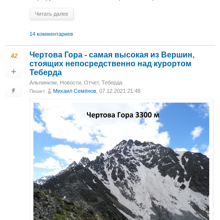
Читать далее
14 комментариев
Чертова Гора - самая высокая из Вершин,
42
стоящих непосредственно над курортом
Теберда
Альпинизм
,
Новости
,
Отчет
,
Теберда
Михаил Cемёнов
, 07.12.2021 21:48
Пишет