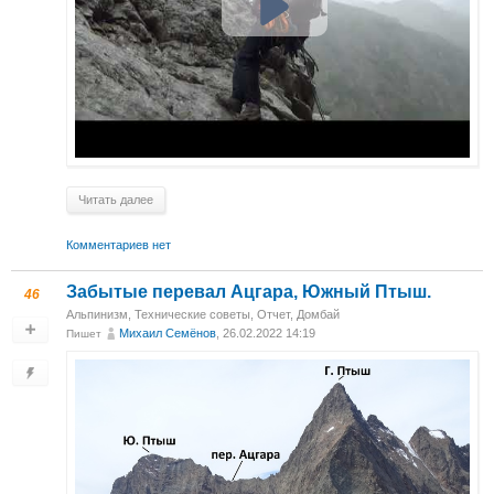
Читать далее
Комментариев нет
Забытые перевал Ацгара, Южный Птыш.
46
Альпинизм
,
Технические советы
,
Отчет
,
Домбай
Михаил Cемёнов
, 26.02.2022 14:19
Пишет