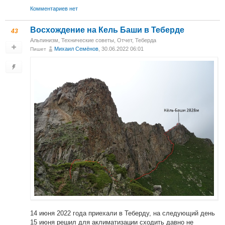
Комментариев нет
Восхождение на Кель Баши в Теберде
43
Альпинизм
,
Технические советы
,
Отчет
,
Теберда
Михаил Cемёнов
, 30.06.2022 06:01
Пишет
14 июня 2022 года приехали в Теберду, на следующий день
15 июня решил для аклиматизации сходить давно не