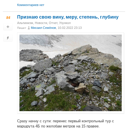
Комментариев нет
Признаю свою вину, меру, степень, глубину
84
Альпинизм
,
Новости
,
Отчет
,
Узункол
Михаил Cемёнов
, 10.02.2022 23:13
Пишет
Сразу начну с сути: перенес первый контрольный тур с
маршрута 4Б по желобам метров на 15 правее.