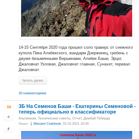
14-15 Сентября 2020 года прошел соло траверс от снежного
купола Пика Алибекского, жандарм Дзержинец, гребень с
двумя безымянными Вершинами, Алибек Баши, Эрцог,
Джаловчат Узловая, Джаловчат главная, Сунахет, перевал
Джаловчат.
Читать далее
30 комментариев
3Б На Семенов Баши - Екатерины Семеновой -
56
теперь официально в классификаторе
Альпинизм
,
Технические советы
,
Отчет
,
Домбай-Теберда
Михаил Cемёнов
, 03.10.2021 16:40
Пишет