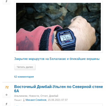
Закрытие маршрутов на Белалакаю и ближайшие вершины
Читать далее
62 комментария
Восточный Домбай-Ульген по Северной стене
72
6А
Альпинизм
,
Новости
,
Отчет
,
Домбай
Михаил Cемёнов
, 15.06.2021 07:37
Пишет