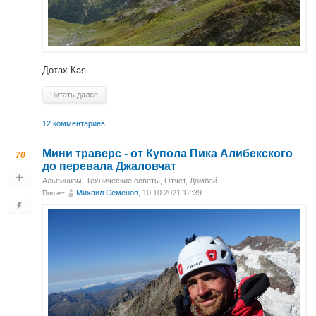
Дотах-Кая
Читать далее
12 комментариев
Мини траверс - от Купола Пика Алибекского
70
до перевала Джаловчат
Альпинизм
,
Технические советы
,
Отчет
,
Домбай
Михаил Cемёнов
, 10.10.2021 12:39
Пишет