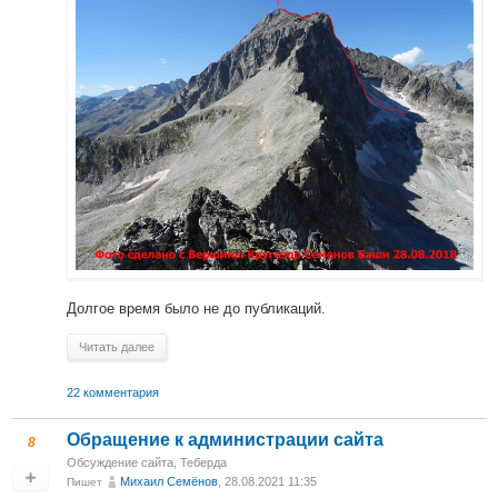
Долгое время было не до публикаций.
Читать далее
22 комментария
Обращение к администрации сайта
8
Обсуждение сайта
,
Теберда
Михаил Cемёнов
, 28.08.2021 11:35
Пишет