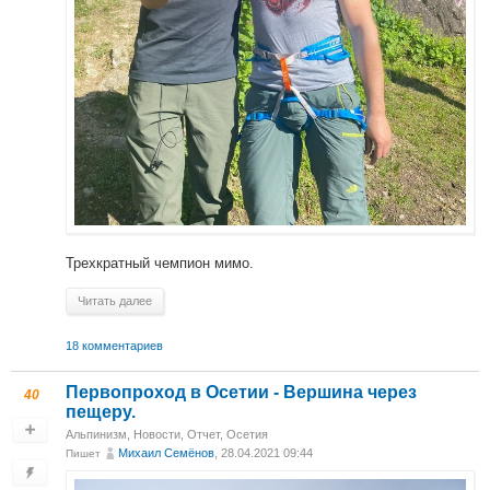
Трехкратный чемпион мимо.
Читать далее
18 комментариев
Первопроход в Осетии - Вершина через
40
пещеру.
Альпинизм
,
Новости
,
Отчет
,
Осетия
Михаил Cемёнов
, 28.04.2021 09:44
Пишет