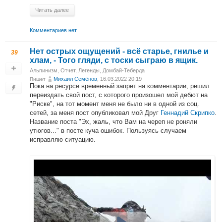
Читать далее
Комментариев нет
Нет острых ощущений - всё старье, гнилье и
39
хлам, - Того гляди, с тоски сыграю в ящик.
Альпинизм
,
Отчет
,
Легенды
,
Домбай-Теберда
Михаил Cемёнов
, 16.03.2022 20:19
Пишет
Пока на ресурсе временный запрет на комментарии, решил
переиздать свой пост, с которого произошел мой дебют на
"Риске", на тот момент меня не было ни в одной из соц.
сетей, за меня пост опубликовал мой Друг
Геннадий Скрипко
.
Название поста "Эх, жаль, что Вам на череп не роняли
утюгов..." в посте куча ошибок. Пользуясь случаем
исправляю ситуацию.