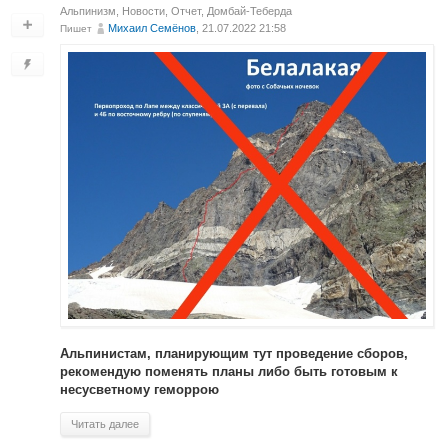
Альпинизм
,
Новости
,
Отчет
,
Домбай-Теберда
Михаил Cемёнов
, 21.07.2022 21:58
Пишет
Альпинистам, планирующим тут проведение сборов,
рекомендую поменять планы либо быть готовым к
несусветному геморрою
Читать далее