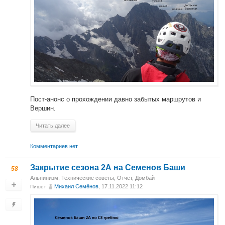
Пост-анонс о прохождении давно забытых маршрутов и
Вершин.
Читать далее
Комментариев нет
Закрытие сезона 2А на Семенов Баши
58
Альпинизм
,
Технические советы
,
Отчет
,
Домбай
Михаил Cемёнов
, 17.11.2022 11:12
Пишет