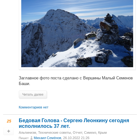
Заглавное фото поста сделано с Вершины Малый Семенов
Баши.
Читать далее
Комментариев нет
Бедовая Голова - Сергею Леонкину сегодня
25
исполнилось 37 лет.
Альпинизм
,
Технические советы
,
Отчет
,
Симеиз, Крым
Михаил Cемёнов
, 26.10.2022 21:26
Пишет