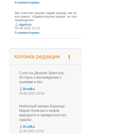
0 комментариев
Мы ответим нашим чадам правду, им не
все равно: «Удивительное рядом, но оно
запрещено!»
vilgeforts
04.08.2026 14:12
0 комментариев
Колонка редакции
Соло на Денали: Шанталь
Асторга о восхождении с
лыжами и без
Brodilka
29.06.2021 15:53
Небесный капкан Барунце:
Марек Холечек о новом
маршруте и превратностях
судьбы
Brodilka
11.06.2021 12:41