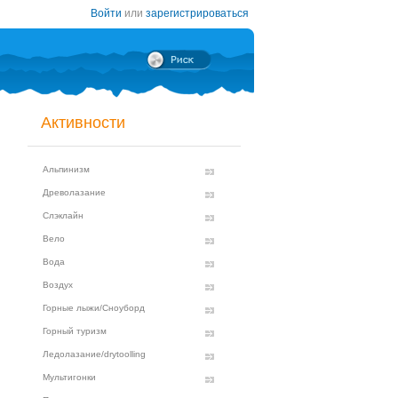
Войти
или
зарегистрироваться
Активности
Альпинизм
Древолазание
Слэклайн
Вело
Вода
Воздух
Горные лыжи/Сноуборд
Горный туризм
Ледолазание/drytoolling
Мультигонки