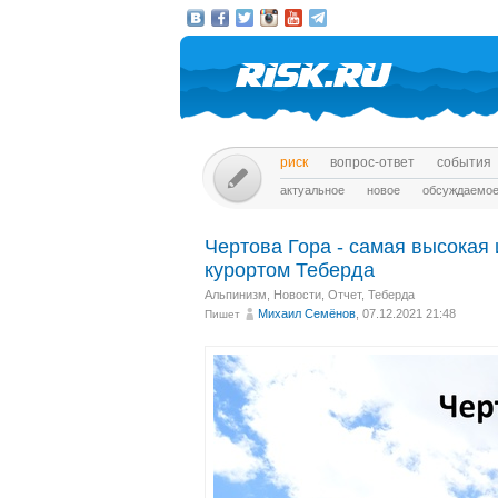
риск
вопрос-ответ
события
актуальное
новое
обсуждаемо
Чертова Гора - самая высокая
курортом Теберда
Альпинизм
,
Новости
,
Отчет
,
Теберда
Михаил Cемёнов
, 07.12.2021 21:48
Пишет