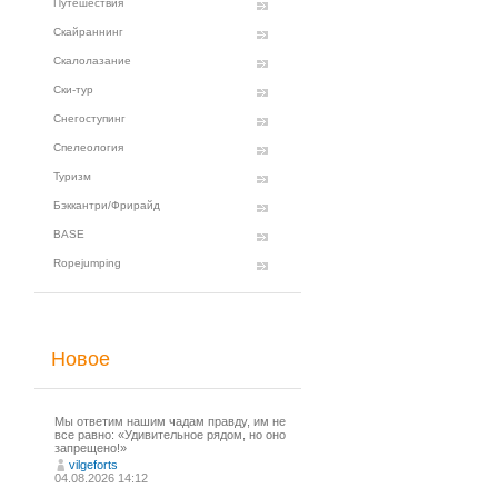
Путешествия
Скайраннинг
Скалолазание
Ски-тур
Снегоступинг
Спелеология
Туризм
Бэккантри/Фрирайд
BASE
Ropejumping
Новое
Мы ответим нашим чадам правду, им не
все равно: «Удивительное рядом, но оно
запрещено!»
vilgeforts
04.08.2026 14:12