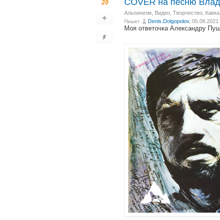
COVER на песню Влад
20
Альпинизм
,
Видео
,
Творчество
,
Кавка
Denis.Dolgopolov
, 05.08.2021
Пишет
Моя ответочка Александру Пу