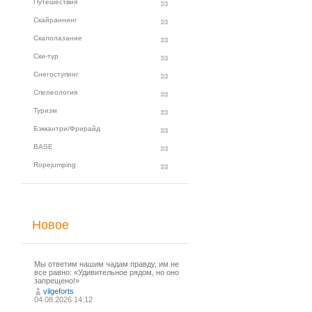
Путешествия
Скайраннинг
Скалолазание
Ски-тур
Снегоступинг
Спелеология
Туризм
Бэккантри/Фрирайд
BASE
Ropejumping
Новое
Мы ответим нашим чадам правду, им не
все равно: «Удивительное рядом, но оно
запрещено!»
vilgeforts
04.08.2026 14:12