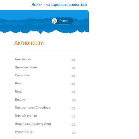
Войти
или
зарегистрироваться
Активности
Альпинизм
Древолазание
Слэклайн
Вело
Вода
Воздух
Горные лыжи/Сноуборд
Горный туризм
Ледолазание/drytoolling
Мультигонки