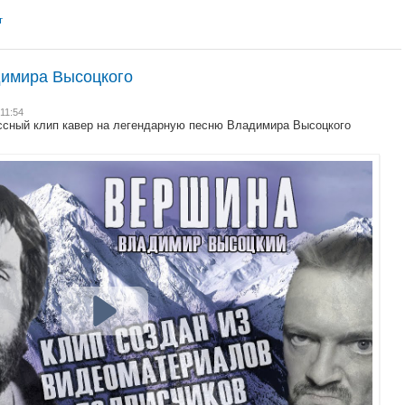
т
имира Высоцкого
 11:54
сный клип кавер на легендарную песню Владимира Высоцкого