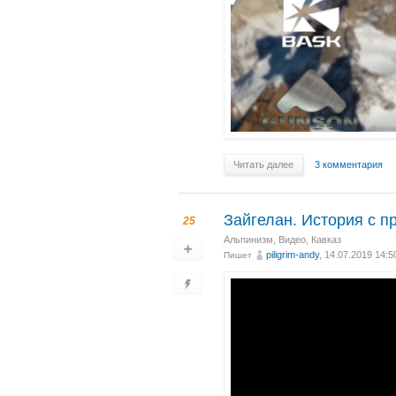
Читать далее
3 комментария
Зайгелан. История с 
25
Альпинизм
,
Видео
,
Кавказ
piligrim-andy
, 14.07.2019 14:5
Пишет