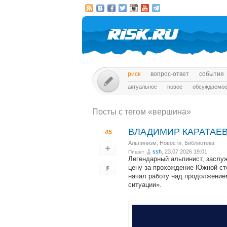
риск
вопрос-ответ
события
актуальное
новое
обсуждаемо
Посты c тегом «вершина»
ВЛАДИМИР КАРАТАЕ
45
Альпинизм
,
Новости
,
Библиотека
ssh
, 23.07.2026 19:01
Пишет
Легендарный альпинист, заслу
цену за прохождение Южной ст
начал работу над продолжение
ситуации».