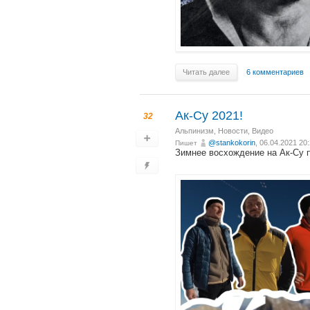
Читать далее
6 комментариев
Ак-Су 2021!
32
Альпинизм
,
Новости
,
Видео
@stankokorin
, 06.04.2021 20
Пишет
Зимнее восхождение на Ак-Су п