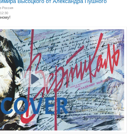
имира Высоцкого от Александра Пушного
з Россия
 12:30
шному!