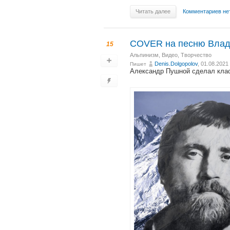
Читать далее
Комментариев не
COVER на песню Влад
15
Альпинизм
,
Видео
,
Творчество
Denis.Dolgopolov
, 01.08.2021
Пишет
Александр Пушной сделал клас