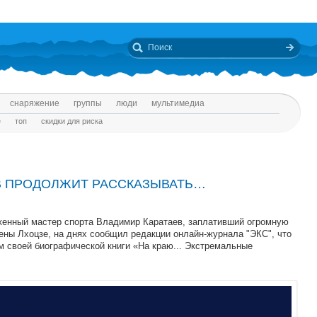
снаряжение
группы
люди
мультимедиа
е
топ
скидки для риска
В ПРОДОЛЖИТ РАССКАЗЫВАТЬ…
женный мастер спорта Владимир Каратаев, заплативший огромную
ены Лхоцзе, на днях сообщил редакции онлайн-журнала "ЭКС", что
м своей биографической книги «На краю... Экстремальные