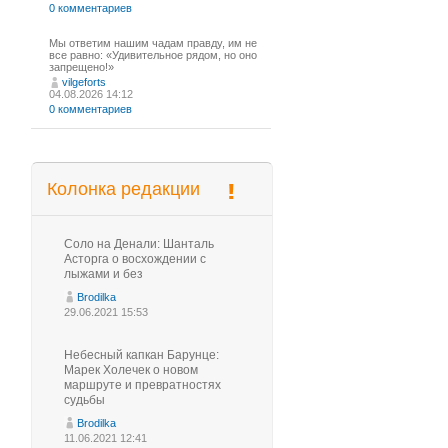
0 комментариев
Мы ответим нашим чадам правду, им не
все равно: «Удивительное рядом, но оно
запрещено!»
vilgeforts
04.08.2026 14:12
0 комментариев
Колонка редакции
Соло на Денали: Шанталь
Асторга о восхождении с
лыжами и без
Brodilka
29.06.2021 15:53
Небесный капкан Барунце:
Марек Холечек о новом
маршруте и превратностях
судьбы
Brodilka
11.06.2021 12:41