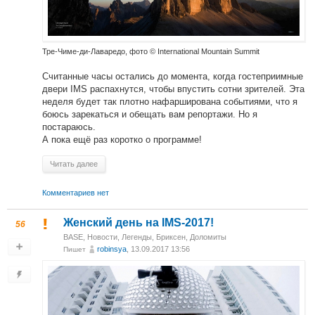
Тре-Чиме-ди-Лаваредо, фото © International Mountain Summit
Считанные часы остались до момента, когда гостеприимные
двери IMS распахнутся, чтобы впустить сотни зрителей. Эта
неделя будет так плотно нафарширована событиями, что я
боюсь зарекаться и обещать вам репортажи. Но я
постараюсь.
А пока ещё раз коротко о программе!
Читать далее
Комментариев нет
Женский день на IMS-2017!
56
BASE
,
Новости
,
Легенды
,
Бриксен, Доломиты
robinsya
, 13.09.2017 13:56
Пишет