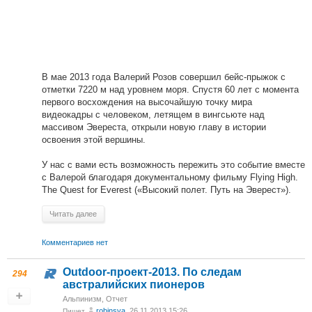
В мае 2013 года Валерий Розов совершил бейс-прыжок с
отметки 7220 м над уровнем моря. Спустя 60 лет с момента
первого восхождения на высочайшую точку мира
видеокадры с человеком, летящем в вингсьюте над
массивом Эвереста, открыли новую главу в истории
освоения этой вершины.
У нас с вами есть возможность пережить это событие вместе
с Валерой благодаря документальному фильму Flying High.
The Quest for Everest («Высокий полет. Путь на Эверест»).
Читать далее
Комментариев нет
Outdoor-проект-2013. По следам
294
австралийских пионеров
Альпинизм
,
Отчет
robinsya
, 26.11.2013 15:26
Пишет