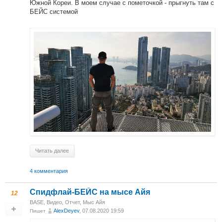
Южной Кореи. В моем случае с пометочкой - прыгнуть там с
БЕЙС системой
Читать далее
4 комментария
Спидфлай-БЕЙС на мысе Айя
12
BASE
,
Видео
,
Отчет
,
Мыс Айя
AlexDeyev
, 07.08.2020 19:59
Пишет