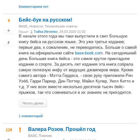
Комментариев нет
Бейс-бук на русском!
6
BASE
,
Новости
,
Технические советы
Тайка Ивченко
, 24.03.2020 21:02
Пишет
В начале этого года мы таки выпустили в свет Большую
книгу бейса на русском языке. Это уже третье издание;
первые два, к сожалению, не переводились. Больше о самой
книге на официальном сайте
base-book.com
. На сегодняшний
день Большая книга бейса - это самое крутое прикладное
издание о спорте. За десять лет издания эта книга собрала
самую полезную инфу от ведущих джамперов мира. Кроме
самого автора - Мэтта Гердеса, - свою руку приложили Рич
Уэбб, Гарри Паркер, Дин Поттер, Майкл Купер, Уилл Китто и
т.д. У них всех вместе несколько десятков тысяч бейс-
прыжков, так что сомневаться в их знаниях не приходится.
Читать далее
1 комментарий
Валера Розов. Прошёл год
126
BASE
,
Помним