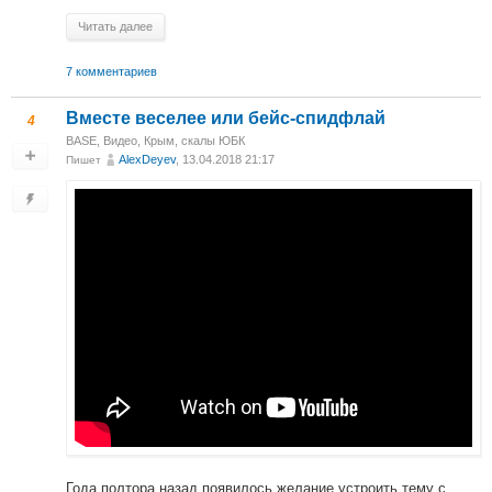
Читать далее
7 комментариев
Вместе веселее или бейс-спидфлай
4
BASE
,
Видео
,
Крым, скалы ЮБК
AlexDeyev
, 13.04.2018 21:17
Пишет
Года полтора назад появилось желание устроить тему с