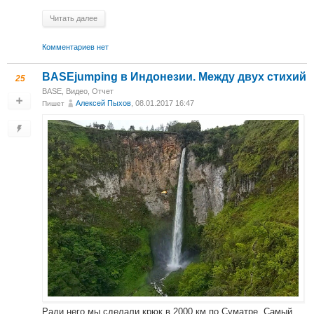
Читать далее
Комментариев нет
BASEjumping в Индонезии. Между двух стихий
25
BASE
,
Видео
,
Отчет
Алексей Пыхов
, 08.01.2017 16:47
Пишет
Ради него мы сделали крюк в 2000 км по Суматре. Самый