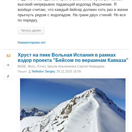
высокий непрерывно падающий водопад Индонезии. Я
вообще считаю, что каждый бейсер должен хоть раз в жизни
прыгнуть рядом с водопадом. На грани двух стихий. Но все
по порядку.
Читать далее
Комментариев нет
Хруст на пике Вольная Испания в рамках
62
вздор проекта "Бейсом по вершинам Кавказа"
BASE
,
Фото
,
Отчет
,
Школа Альпинизма Сергея Нефедова
Nefedov Sergey
, 26.11.2015 16:55
Пишет