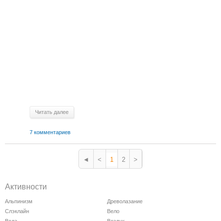
Читать далее
7 комментариев
◄
<
1
2
>
Активности
Альпинизм
Древолазание
Слэклайн
Вело
Вода
Воздух