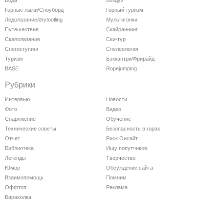
Горные лыжи/Сноуборд
Горный туризм
Ледолазание/drytoolling
Мультигонки
Путешествия
Скайраннинг
Скалолазание
Ски-тур
Снегоступинг
Спелеология
Туризм
Бэккантри/Фрирайд
BASE
Ropejumping
Рубрики
Интервью
Новости
Фото
Видео
Снаряжение
Обучение
Технические советы
Безопасность в горах
Отчет
Риск Онсайт
Библиотека
Ищу попутчиков
Легенды
Творчество
Юмор
Обсуждение сайта
Взаимопомощь
Помним
Оффтоп
Реклама
Барахолка