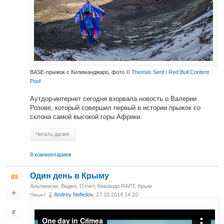
BASE-прыжок с Килиманджаро, фото ©
Thomas Senf / Red Bull Content
Pool
Аутдор-интернет сегодня взорвала новость о Валерии
Розове, который совершил первый в истории прыжок со
склона самой высокой горы Африки.
Читать далее
9 комментариев
Один день в Крыму
89
Альпинизм
,
Видео
,
Отчет
,
Команда RAPT
,
Крым
Andrey Nefedov
, 27.10.2014 14:20
Пишет