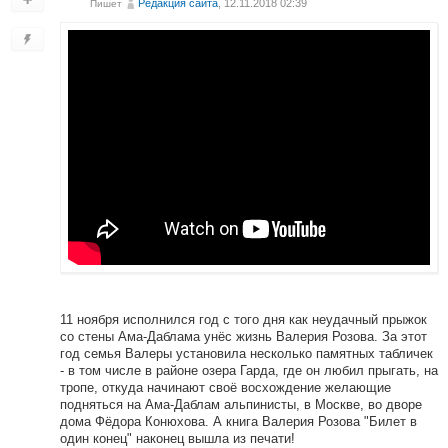
Редакция сайта
, 12.11.2018 02:39
Пишет
11 ноября исполнился год с того дня как неудачный прыжок
со стены Ама-Даблама унёс жизнь Валерия Розова. За этот
год семья Валеры установила несколько памятных табличек
- в том числе в районе озера Гарда, где он любил прыгать, на
тропе, откуда начинают своё восхождение желающие
подняться на Ама-Даблам альпинисты, в Москве, во дворе
дома Фёдора Конюхова. А книга Валерия Розова "Билет в
один конец" наконец вышла из печати!