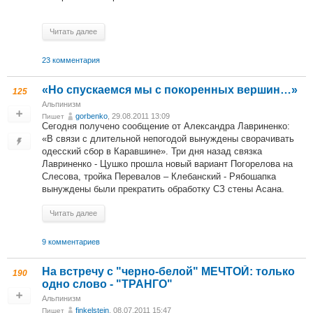
Читать далее
23 комментария
«Но спускаемся мы с покоренных вершин…»
125
Альпинизм
gorbenko
, 29.08.2011 13:09
Пишет
Сегодня получено сообщение от Александра Лавриненко:
«В связи с длительной непогодой вынуждены сворачивать
одесский сбор в Каравшине». Три дня назад связка
Лавриненко - Цушко прошла новый вариант Погорелова на
Слесова, тройка Перевалов – Клебанский - Рябошапка
вынуждены были прекратить обработку СЗ стены Асана.
Читать далее
9 комментариев
На встречу с "черно-белой" МЕЧТОЙ: только
190
одно слово - "ТРАНГО"
Альпинизм
finkelstein
, 08.07.2011 15:47
Пишет