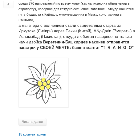
среди 770 направлений по всему миру (как написано на объявлении в
аэропорту), наверное для каждого есть свое, заветное - откуда начнется
путь буддиста к Кайласу, мусулльманина в Мекку, христианина в
Сантьяго,
а мы вчера с волнением стали свидетелями старта из
Иркутска (Сибирь) через Пекин (Китай), Абу-Даби (Эмираты) в
Исламабад (Пакистан), откуда любимая наверное не только
нами двойка
Веретенин-Башкирцев наконец отправится
навстречу СВОЕЙ МЕЧТЕ: башня-магнит "T--R--A--N--G--O"
Читать далее
15 комментариев