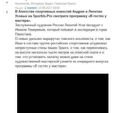
Альпинизм
,
Интервью
,
Видео
,
Пакистан Транго
ivantem
, 17.08.2017 19:56
Пишет
В Агентстве спортивных новостей Андрея и Леонтия
Усовых на SportUs.Pro смотрите программу «В гостях у
мастера».
Заслуженный художник России Леонтий Усов беседует с
Иваном Темеревым, который побывал в экспедиции в горах
Пакистана.
О новых дальних маршрутах томского альпиниста, о том, как
Иван в составе группе российских спортсменов штурмовал
непреступные стены башен Транго, о том, как переночевать
на высоте несколько тысяч метров на отвесной скале и о
том, что установить палатку можно даже на стене
художественной мастерской узнаете из очередного выпуска
программы «В гостях у мастера».