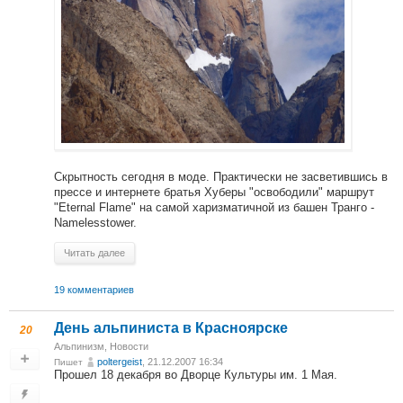
Скрытность сегодня в моде. Практически не засветившись в
прессе и интернете братья Хуберы "освободили" маршрут
"Eternal Flame" на самой харизматичной из башен Транго -
Namelesstower.
Читать далее
19 комментариев
День альпиниста в Красноярске
20
Альпинизм
,
Новости
poltergeist
, 21.12.2007 16:34
Пишет
Прошел 18 декабря во Дворце Культуры им. 1 Мая.