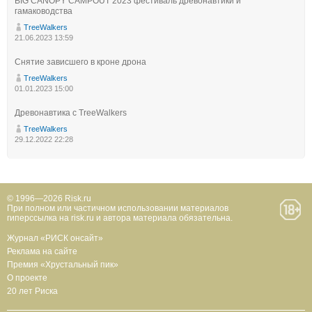
BIG CANOPY CAMPOUT 2023 фестиваль древонавтики и
гамаководства
TreeWalkers
21.06.2023 13:59
Снятие зависшего в кроне дрона
TreeWalkers
01.01.2023 15:00
Древонавтика с TreeWalkers
TreeWalkers
29.12.2022 22:28
© 1996—2026 Risk.ru
При полном или частичном использовании материалов
гиперссылка на risk.ru и автора материала обязательна.
Журнал «РИСК онсайт»
Реклама на сайте
Премия «Хрустальный пик»
О проекте
20 лет Риска