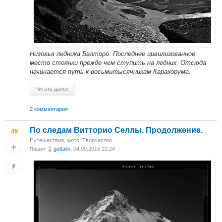
Низовья ледника Балторо. Последнее цивилизованное
место стоянки прежде чем ступить на ледник. Отсюда
начинается путь к восьмитысячникам Каракорума.
Читать далее
2 комментария
По следам Витторио Селлы. Продолжение.
49
Путешествия
,
Фото
,
Творчество
guttalin
, 04.09.2016 23:24
Пишет