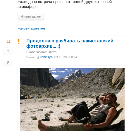
Ежегодная встреча прошла в теплой дружественной
атмосфере.
Читать далее
Комментариев нет
Продолжаю разбирать пакистанский
52
фотоархив... :)
Скалолазание
,
Фото
robinsya
, 03.10.2007 09:41
Пишет