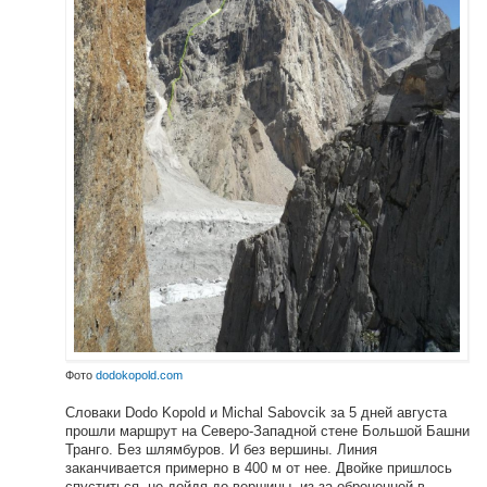
Фото
dodokopold.com
Словаки Dodo Kopold и Michal Sabovcik за 5 дней августа
прошли маршрут на Северо-Западной стене Большой Башни
Транго. Без шлямбуров. И без вершины. Линия
заканчивается примерно в 400 м от нее. Двойке пришлось
спуститься, не дойдя до вершины, из-за оброненной в