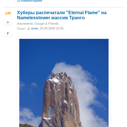
16 комментариев
Хуберы распечатали "Eternal Flame" на
145
Namelesstower массив Транго
Альпинизм
,
Gaugin & Friends
гоген
, 25.09.2009 23:05
Пишет