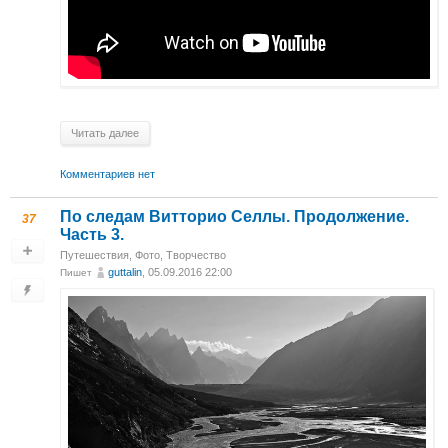
Читать далее
Комментариев нет
По следам Витторио Селлы. Продолжение.
37
Часть 3.
Путешествия
,
Фото
,
Творчество
guttalin
, 05.09.2016 22:00
Пишет