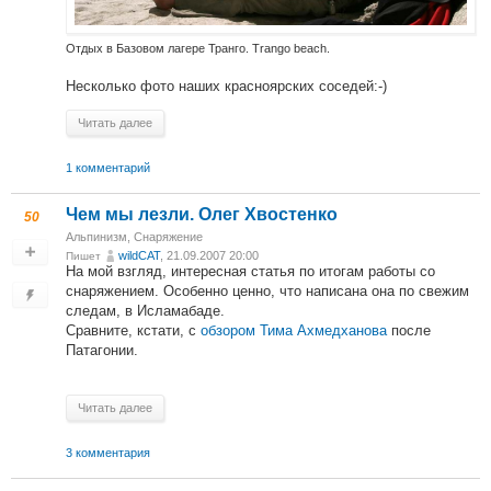
Отдых в Базовом лагере Транго. Trango beach.
Несколько фото наших красноярских соседей:-)
Читать далее
1 комментарий
Чем мы лезли. Олег Хвостенко
50
Альпинизм
,
Снаряжение
wildCAT
, 21.09.2007 20:00
Пишет
На мой взгляд, интересная статья по итогам работы со
снаряжением. Особенно ценно, что написана она по свежим
следам, в Исламабаде.
Сравните, кстати, с
обзором Тима Ахмедханова
после
Патагонии.
Читать далее
3 комментария