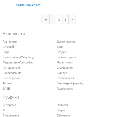
Комментариев нет
◄
<
1
2
>
Активности
Альпинизм
Древолазание
Слэклайн
Вело
Вода
Воздух
Горные лыжи/Сноуборд
Горный туризм
Ледолазание/drytoolling
Мультигонки
Путешествия
Скайраннинг
Скалолазание
Ски-тур
Снегоступинг
Спелеология
Туризм
Бэккантри/Фрирайд
BASE
Ropejumping
Рубрики
Интервью
Новости
Фото
Видео
Снаряжение
Обучение