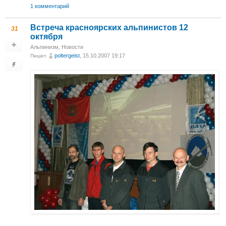
1 комментарий
Встреча красноярских альпинистов 12
31
октября
Альпинизм
,
Новости
poltergeist
, 15.10.2007 19:17
Пишет