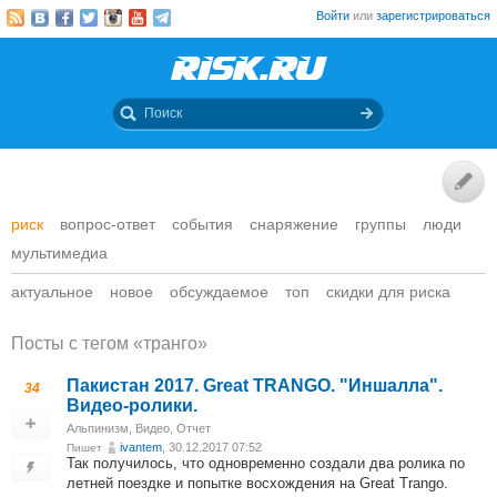
Войти
или
зарегистрироваться
риск
вопрос-ответ
события
снаряжение
группы
люди
мультимедиа
актуальное
новое
обсуждаемое
топ
скидки для риска
Посты c тегом «транго»
Пакистан 2017. Great TRANGO. "Иншалла".
34
Видео-ролики.
Альпинизм
,
Видео
,
Отчет
ivantem
, 30.12.2017 07:52
Пишет
Так получилось, что одновременно создали два ролика по
летней поездке и попытке восхождения на Great Trango.