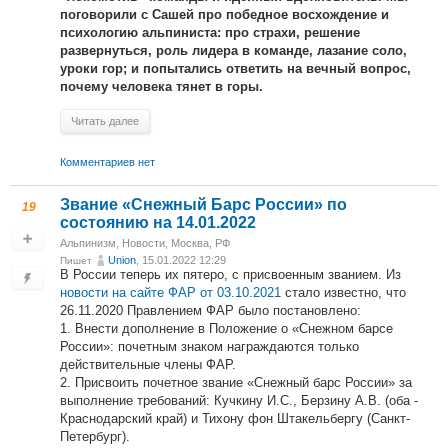
поговорили с Сашей про победное восхождение и
психологию альпиниста: про страхи, решение
развернуться, роль лидера в команде, лазание соло,
уроки гор; и попытались ответить на вечный вопрос,
почему человека тянет в горы.
Читать далее
Комментариев нет
Звание «Снежный Барс России» по
19
состоянию на 14.01.2022
Альпинизм
,
Новости
,
Москва, РФ
Union
, 15.01.2022 12:29
Пишет
В России теперь их пятеро, с присвоенным званием. Из
новости на сайте ФАР от 03.10.2021
стало известно, что
26.11.2020 Правлением ФАР было постановлено:
1. Внести дополнение в Положение о «Снежном барсе
России»: почетным знаком награждаются только
действительные члены ФАР.
2. Присвоить почетное звание «Снежный барс России» за
выполнение требований: Кучкину И.С., Берзину А.В. (оба -
Краснодарский край) и Тихону фон Штакельбергу (Санкт-
Петербург).