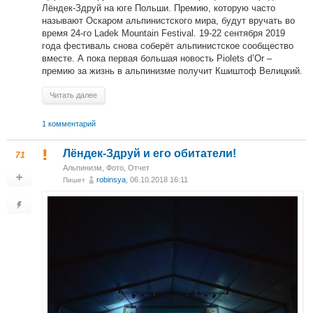
Лёндек-Здруй на юге Польши. Премию, которую часто
называют Оскаром альпинистского мира, будут вручать во
время 24-го Ladek Mountain Festival. 19-22 сентября 2019
года фестиваль снова соберёт альпинистское сообщество
вместе. А пока первая большая новость Piolets d’Or –
премию за жизнь в альпинизме получит Кшиштоф Велицкий.
Читать далее
1 комментарий
Лёндек-Здруй и его обитатели!
71
Альпинизм
,
Фото
,
Отчет
robinsya
, 06.10.2018 16:11
Пишет