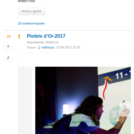
известна!
Читать далее
20 комментариев
Piolets d'Or-2017
72
Альпинизм
,
Новости
robinsya
, 13.04.2017 11:07
Пишет