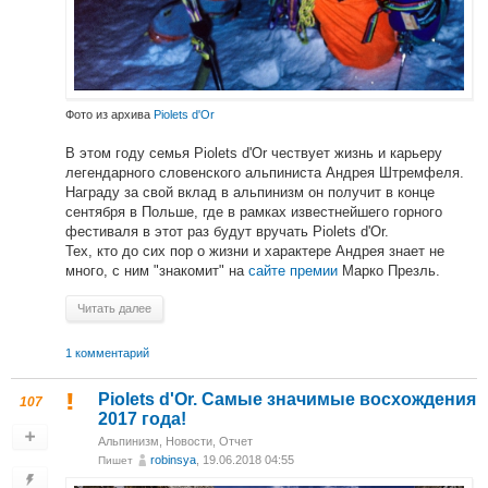
Фото из архива
Piolets d'Or
В этом году семья Piolets d'Or чествует жизнь и карьеру
легендарного словенского альпиниста Андрея Штремфеля.
Награду за свой вклад в альпинизм он получит в конце
сентября в Польше, где в рамках известнейшего горного
фестиваля в этот раз будут вручать Piolets d'Or.
Тех, кто до сих пор о жизни и характере Андрея знает не
много, с ним "знакомит" на
сайте премии
Марко Презль.
Читать далее
1 комментарий
Piolets d'Or. Самые значимые восхождения
107
2017 года!
Альпинизм
,
Новости
,
Отчет
robinsya
, 19.06.2018 04:55
Пишет