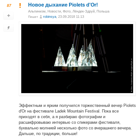
Новое дыхание Piolets d'Or!
87
Альпинизм
,
Новости
,
Фото
,
Лёндек-Здруй, Польша
robinsya
, 23.09.2018 11:13
Пишет
Эффектным и ярким получился торжественный вечер Piolets
d'Or на фестивале Ladek Mountain Festival. Пока все
приходят в себя, а я разбираю фотографии и
расшифровываю интервью со спикерами фестиваля,
буквально молнией несколько фото со вчерашнего вечера.
Дальше, по традиции, больше!