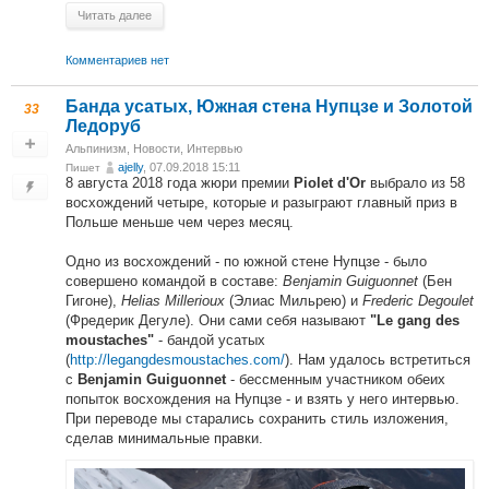
Читать далее
Комментариев нет
Банда усатых, Южная стена Нупцзе и Золотой
33
Ледоруб
Альпинизм
,
Новости
,
Интервью
ajelly
, 07.09.2018 15:11
Пишет
8 августа 2018 года жюри премии
выбрало из 58
Piolet d'Or
восхождений четыре, которые и разыграют главный приз в
Польше меньше чем через месяц.
Одно из восхождений - по южной стене Нупцзе - было
совершено командой в составе:
Benjamin Guiguonnet
(Бен
Гигоне),
Helias Millerioux
(Элиас Мильрею) и
Frederic Degoulet
(Фредерик Дегуле). Они сами себя называют
"Le gang des
- бандой усатых
moustaches"
(
http://legangdesmoustaches.com/
). Нам удалось встретиться
с
- бессменным участником обеих
Benjamin Guiguonnet
попыток восхождения на Нупцзе - и взять у него интервью.
При переводе мы старались сохранить стиль изложения,
сделав минимальные правки.