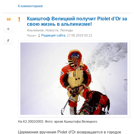
8 комментариев
Кшиштоф Велицкий получит Piolet d’Or за
98
свою жизнь в альпинизме!
Альпинизм
,
Новости
,
Легенды
Редакция сайта
, 17.06.2019 03:12
Пишет
На K2 2002/2003. Фото: архив Кшиштофа Велицкого
Церемония вручения Piolet d’Or возвращается в городок