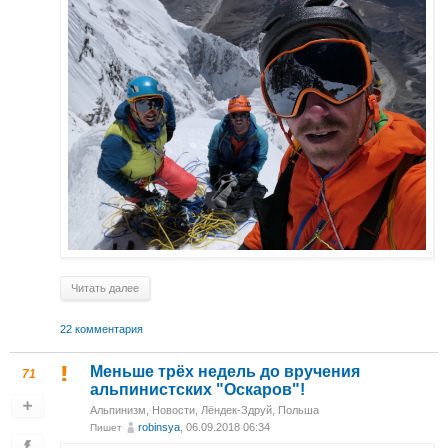
Читать далее
22 комментария
Меньше трёх недель до вручения
71
альпинистских "Оскаров"!
Альпинизм
,
Новости
,
Лёндек-Здруй, Польша
robinsya
, 06.09.2018 06:34
Пишет