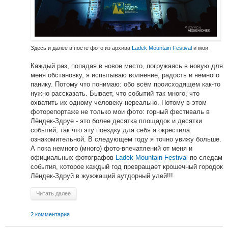
Здесь и далее в посте фото из архива
Ladek Mountain Festival
и мои
Каждый раз, попадая в новое место, погружаясь в новую для
меня обстановку, я испытываю волнение, радость и немного
панику. Потому что понимаю: обо всём происходящем как-то
нужно рассказать. Бывает, что событий так много, что
охватить их одному человеку нереально. Потому в этом
фоторепортаже не только мои фото: горный фестиваль в
Лёндек-Здруе - это более десятка площадок и десятки
событий, так что эту поездку для себя я окрестила
ознакомительной. В следующем году я точно увижу больше.
А пока немного (много) фото-впечатлений от меня и
официальных фотографов
Ladek Mountain Festival
по следам
события, которое каждый год превращает крошечный городок
Лёндек-Здруй в жужжащий аутдорный улей!!!
Читать далее
2 комментария