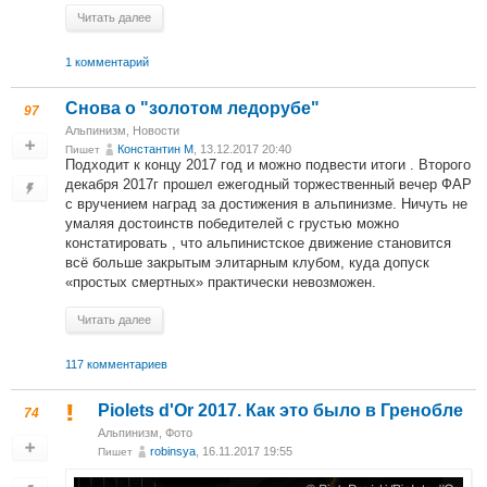
Читать далее
1 комментарий
Снова о "золотом ледорубе"
97
Альпинизм
,
Новости
Константин М
, 13.12.2017 20:40
Пишет
Подходит к концу 2017 год и можно подвести итоги . Второго
декабря 2017г прошел ежегодный торжественный вечер ФАР
с вручением наград за достижения в альпинизме. Ничуть не
умаляя достоинств победителей с грустью можно
констатировать , что альпинистское движение становится
всё больше закрытым элитарным клубом, куда допуск
«простых смертных» практически невозможен.
Читать далее
117 комментариев
Piolets d'Or 2017. Как это было в Гренобле
74
Альпинизм
,
Фото
robinsya
, 16.11.2017 19:55
Пишет