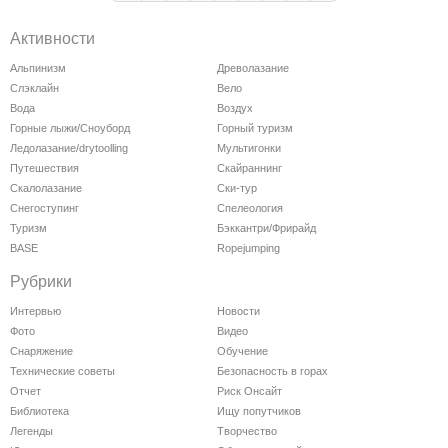
Активности
Альпинизм
Древолазание
Слэклайн
Вело
Вода
Воздух
Горные лыжи/Сноуборд
Горный туризм
Ледолазание/drytoolling
Мультигонки
Путешествия
Скайраннинг
Скалолазание
Ски-тур
Снегоступинг
Спелеология
Туризм
Бэккантри/Фрирайд
BASE
Ropejumping
Рубрики
Интервью
Новости
Фото
Видео
Снаряжение
Обучение
Технические советы
Безопасность в горах
Отчет
Риск Онсайт
Библиотека
Ищу попутчиков
Легенды
Творчество