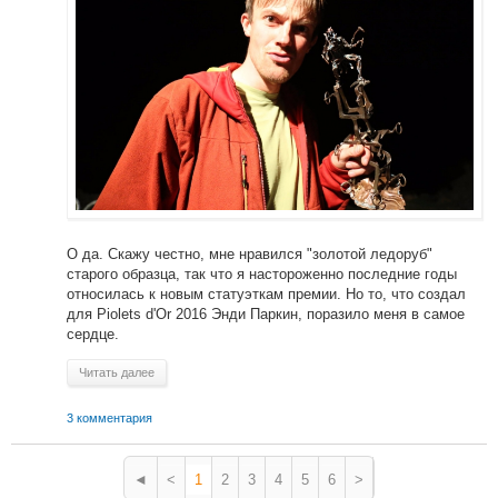
О да. Скажу честно, мне нравился "золотой ледоруб"
старого образца, так что я настороженно последние годы
относилась к новым статуэткам премии. Но то, что создал
для Piolets d'Or 2016 Энди Паркин, поразило меня в самое
сердце.
Читать далее
3 комментария
◄
<
1
2
3
4
5
6
>