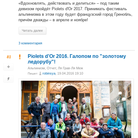
«Вдохновлять, действовать и делиться» – под таким
девизом пройдёт Piolets d'Or 2017. Принимать фестиваль
альпинизма в этом году будет французский город Гренобль,
причём дважды – в апреле и ноябре!
Читать далее
3 комментария
Piolets d'Or 2016. Галопом по "золотому
81
ледорубу"!
Альпинизм
,
Отчет
,
Ля Грав-Ля Меж
robinsya
, 19.04.2016 19:10
Пишет