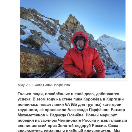
Аксу-2021. Фото Саши Парфёнова
Только люди, влюблённые в своё дело, добиваются
успеха. В этом году на стене пика Королёва в Киргизии
появилась новая линия 6А (6Б для группы) категории
трудности, её проложили Александр Парфёнов, Ратмир
Мухаметзянов и Надежда Оленёва. Новый маршрут
победил на заочном Чемпионате России и взял главный
альпинистский приз Золотой ледоруб России. Саша —
«локомотив» команды и идейный вдохновитель. Мы