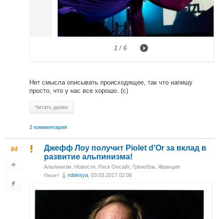
1 / 6
Нет смысла описывать происходящее, так что напишу
просто, что у нас все хорошо. (с)
Читать далее
2 комментария
Джефф Лоу получит Piolet d'Or за вклад в
84
развитие альпинизма!
Альпинизм
,
Новости
,
Риск Онсайт
,
Гренобль, Франция
robinsya
, 03.03.2017 02:06
Пишет