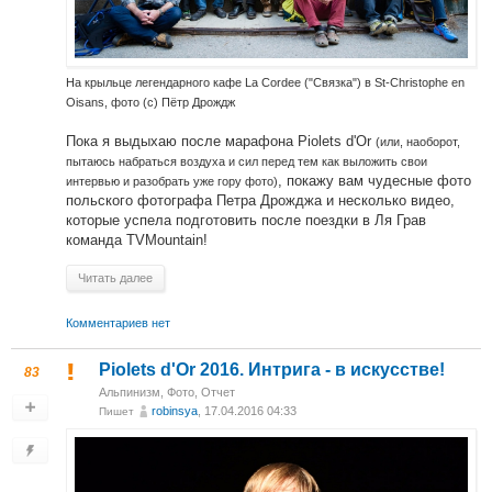
На крыльце легендарного кафе La Cordee ("Связка") в St-Сhristophe en
Oisans, фото (с) Пётр Дрождж
Пока я выдыхаю после марафона Piolets d'Or
(или, наоборот,
пытаюсь набраться воздуха и сил перед тем как выложить свои
, покажу вам чудесные фото
интервью и разобрать уже гору фото)
польского фотографа Петра Дрожджа и несколько видео,
которые успела подготовить после поездки в Ля Грав
команда TVMountain!
Читать далее
Комментариев нет
Piolets d'Or 2016. Интрига - в искусстве!
83
Альпинизм
,
Фото
,
Отчет
robinsya
, 17.04.2016 04:33
Пишет