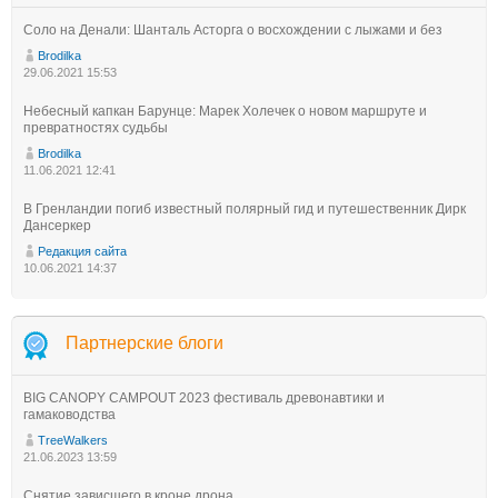
Соло на Денали: Шанталь Асторга о восхождении с лыжами и без
Brodilka
29.06.2021 15:53
Небесный капкан Барунце: Марек Холечек о новом маршруте и
превратностях судьбы
Brodilka
11.06.2021 12:41
В Гренландии погиб известный полярный гид и путешественник Дирк
Дансеркер
Редакция сайта
10.06.2021 14:37
Партнерские блоги
BIG CANOPY CAMPOUT 2023 фестиваль древонавтики и
гамаководства
TreeWalkers
21.06.2023 13:59
Снятие зависшего в кроне дрона