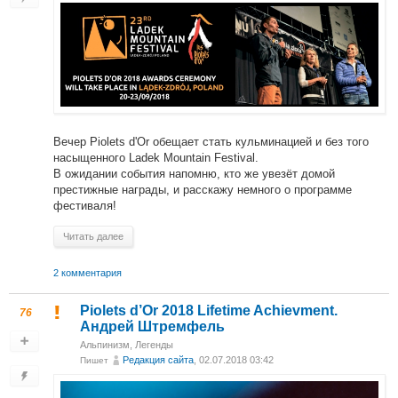
Вечер Piolets d'Or обещает стать кульминацией и без того
насыщенного Ladek Mountain Festival.
В ожидании события напомню, кто же увезёт домой
престижные награды, и расскажу немного о программе
фестиваля!
Читать далее
2 комментария
Piolets d’Or 2018 Lifetime Achievment.
76
Андрей Штремфель
Альпинизм
,
Легенды
Редакция сайта
, 02.07.2018 03:42
Пишет