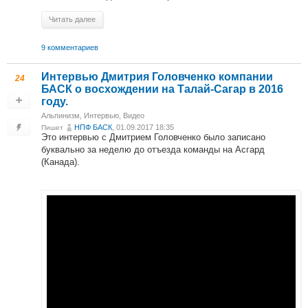
Читать далее
9 комментариев
Интервью Дмитрия Головченко компании
24
БАСК о восхождении на Талай-Сагар в 2016
году.
Альпинизм
,
Интервью
,
Видео
НПФ БАСК
, 01.09.2017 18:35
Пишет
Это интервью с Дмитрием Головченко было записано
буквально за неделю до отъезда команды на Асгард
(Канада).