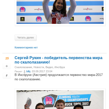
Читать далее
Комментариев нет
Сергей Рукин - победитель первенства мира
15
по скалолазанию!
Скалолазание
,
Новости
,
Видео
,
Инсбрук
billy
, 03.09.2017 23:04
Пишет
В Инсбруке (Австрия) продолжается первенство мира-2017
по скалолазанию.