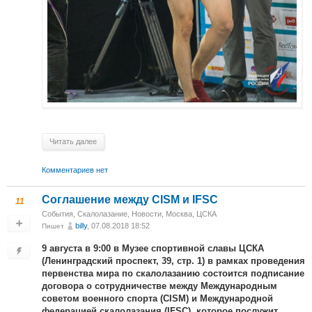
Читать далее
Комментариев нет
Соглашение между CISM и IFSC
11
События
,
Скалолазание
,
Новости
,
Москва, ЦСКА
billy
, 07.08.2018 18:52
Пишет
9 августа в 9:00 в Музее спортивной славы ЦСКА
(Ленинградский проспект, 39, стр. 1) в рамках проведения
первенства мира по скалолазанию состоится подписание
договора о сотрудничестве между Международным
советом военного спорта (CISM) и Международной
федерацией скалолазания (IFSC), которое послужит