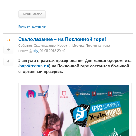
Читать далее
Комментариев нет
Скалолазание – на Поклонной горе!
11
События
,
Скалолазание
,
Новости
,
Москва, Поклонная гора
billy
, 04.08.2018 20:49
Пишет
5 августа в рамках празднования Дня железнодорожника
(
http://rzdrun.ru/
) на Поклонной горе состоится большой
спортивный праздник.