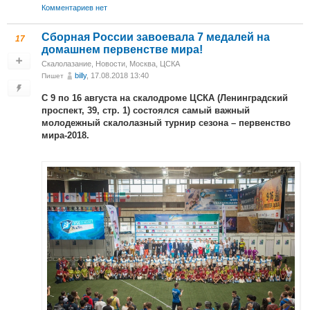
Комментариев нет
Сборная России завоевала 7 медалей на
17
домашнем первенстве мира!
Скалолазание
,
Новости
,
Москва, ЦСКА
billy
, 17.08.2018 13:40
Пишет
С 9 по 16 августа на скалодроме ЦСКА (Ленинградский
проспект, 39, стр. 1) состоялся самый важный
молодежный скалолазный турнир сезона – первенство
мира-2018.