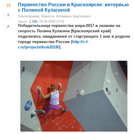
Первенство России в Красноярске: интервью
15
с Полиной Кулагиной
Скалолазание
,
Новости
,
Интервью
,
Красноярск
billy
, 26.04.2018 23:41
Пишет
Победительница первенства мира-2017 в лазании на
скорость Полина Кулагина (Красноярский край)
поделились ожиданиями от стартующего 1 мая в родном
городе первенства России (
http://c-f-
r.ru/projects/krsk2018/
).