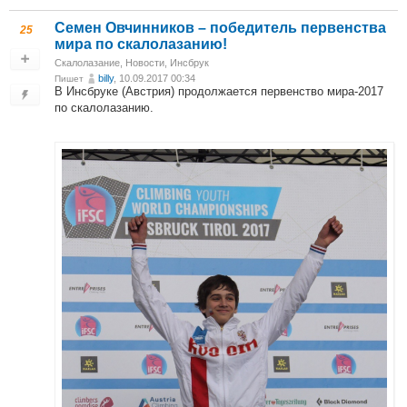
Семен Овчинников – победитель первенства
25
мира по скалолазанию!
Скалолазание
,
Новости
,
Инсбрук
billy
, 10.09.2017 00:34
Пишет
В Инсбруке (Австрия) продолжается первенство мира-2017
по скалолазанию.