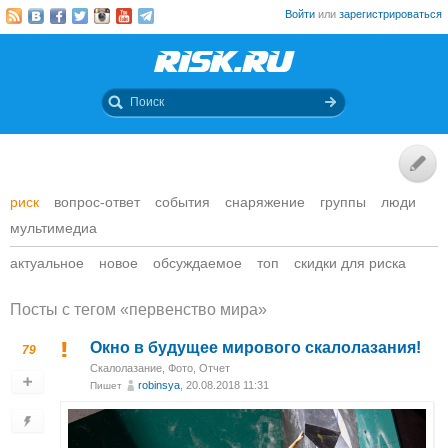
Войти
или
зарегистрироваться
риск
вопрос-ответ
события
снаряжение
группы
люди
мультимедиа
актуальное
новое
обсуждаемое
топ
скидки для риска
Посты c тегом «первенство мира»
Окно в будущее мирового скалолазания!
79
Скалолазание
,
Фото
,
Отчет
robinsya
, 20.08.2018 11:31
Пишет