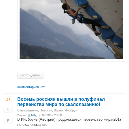
Читать далее
Комментариев нет
Восемь россиян вышли в полуфинал
37
первенства мира по скалолазанию!
Скалолазание
,
Новости
,
Видео
,
Инсбрук
billy
, 06.09.2017 23:38
Пишет
В Инсбруке (Австрия) продолжается первенство мира-2017
по скалолазанию.