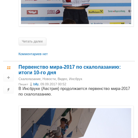
Читать далее
Комментариев нет
Первенство мира-2017 по скалолазанию:
11
итоги 10-го дня
Скалолазание
,
Новости
,
Видео
,
Инсбрук
billy
, 09.09.2017 00:52
Пишет
В Инсбруке (Австрия) продолжается первенство мира-2017
по скалолазанию.