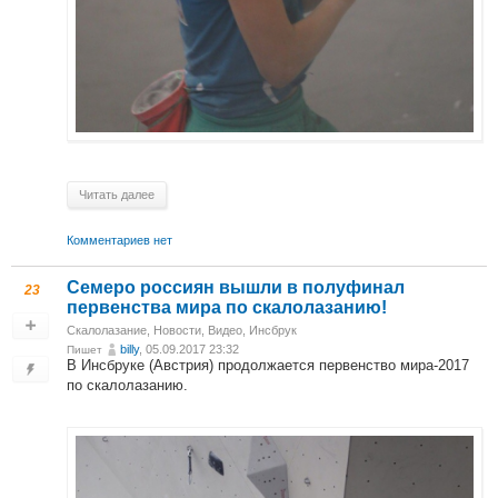
Читать далее
Комментариев нет
Семеро россиян вышли в полуфинал
23
первенства мира по скалолазанию!
Скалолазание
,
Новости
,
Видео
,
Инсбрук
billy
, 05.09.2017 23:32
Пишет
В Инсбруке (Австрия) продолжается первенство мира-2017
по скалолазанию.