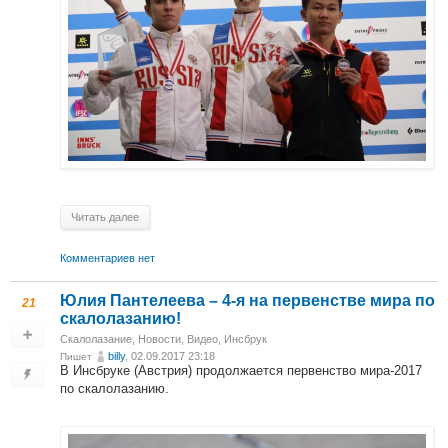
Читать далее
Комментариев нет
Юлия Пантелеева – 4-я на первенстве мира по
21
скалолазанию!
Скалолазание
,
Новости
,
Видео
,
Инсбрук
billy
, 02.09.2017 23:18
Пишет
В Инсбруке (Австрия) продолжается первенство мира-2017
по скалолазанию.