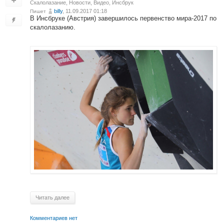
Скалолазание
,
Новости
,
Видео
,
Инсбрук
billy
, 11.09.2017 01:18
Пишет
В Инсбруке (Австрия) завершилось первенство мира-2017 по
скалолазанию.
Читать далее
Комментариев нет