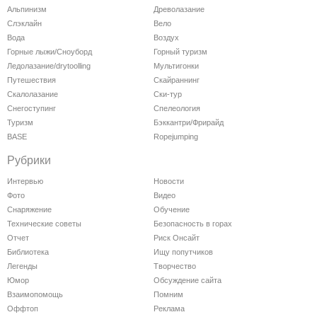
Альпинизм
Древолазание
Слэклайн
Вело
Вода
Воздух
Горные лыжи/Сноуборд
Горный туризм
Ледолазание/drytoolling
Мультигонки
Путешествия
Скайраннинг
Скалолазание
Ски-тур
Снегоступинг
Спелеология
Туризм
Бэккантри/Фрирайд
BASE
Ropejumping
Рубрики
Интервью
Новости
Фото
Видео
Снаряжение
Обучение
Технические советы
Безопасность в горах
Отчет
Риск Онсайт
Библиотека
Ищу попутчиков
Легенды
Творчество
Юмор
Обсуждение сайта
Взаимопомощь
Помним
Оффтоп
Реклама