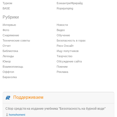
Туризм
Бэккантри/Фрирайд
BASE
Ropejumping
Рубрики
Интервью
Новости
Фото
Видео
Снаряжение
Обучение
Технические советы
Безопасность в горах
Отчет
Риск Онсайт
Библиотека
Ищу попутчиков
Легенды
Творчество
Юмор
Обсуждение сайта
Взаимопомощь
Помним
Оффтоп
Реклама
Барахолка
Поддерживаем
Сбор средств на издание учебника "Безопасность на бурной воде"
homohomeni