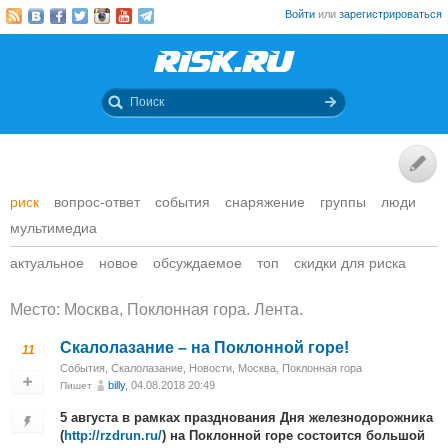
Войти
или
зарегистрироваться
риск
вопрос-ответ
события
снаряжение
группы
люди
мультимедиа
актуальное
новое
обсуждаемое
топ
скидки для риска
Место: Москва, Поклонная гора. Лента.
Скалолазание – на Поклонной горе!
11
События
,
Скалолазание
,
Новости
,
Москва, Поклонная гора
billy
, 04.08.2018 20:49
Пишет
5 августа в рамках празднования Дня железнодорожника
(
http://rzdrun.ru/
) на Поклонной горе состоится большой