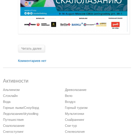
Читать далее
Комментариев нет
Активности
Альпинизм
Древолазание
Слэклайн
Вело
Вода
Воздух
Горные лыжи/Сноуборд
Горный туризм
Ледолазание/drytoolling
Мультигонки
Путешествия
Скайраннинг
Скалолазание
Ски-тур
Снегоступинг
Спелеология