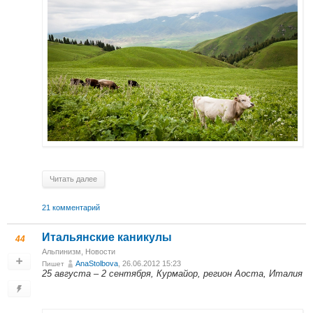
Читать далее
21 комментарий
Итальянские каникулы
44
Альпинизм
,
Новости
AnaStolbova
, 26.06.2012 15:23
Пишет
25 августа – 2 сентября, Курмайор, регион Аоста, Италия