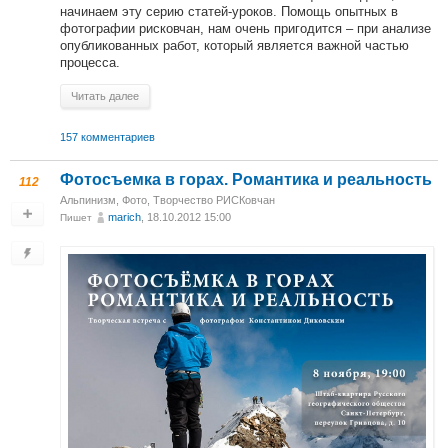
начинаем эту серию статей-уроков. Помощь опытных в
фотографии рисковчан, нам очень пригодится – при анализе
опубликованных работ, который является важной частью
процесса.
Читать далее
157 комментариев
Фотосъемка в горах. Романтика и реальность
112
Альпинизм
,
Фото
,
Творчество РИСКовчан
marich
, 18.10.2012 15:00
Пишет