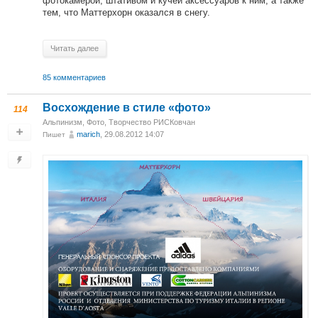
фотокамерой, штативом и кучей аксессуаров к ним, а также
тем, что Маттерхорн оказался в снегу.
Читать далее
85 комментариев
Восхождение в стиле «фото»
114
Альпинизм
,
Фото
,
Творчество РИСКовчан
marich
, 29.08.2012 14:07
Пишет