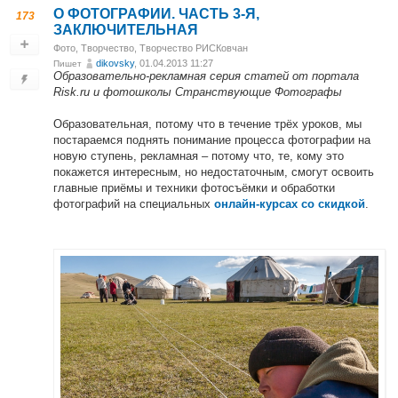
О ФОТОГРАФИИ. ЧАСТЬ 3-Я,
173
ЗАКЛЮЧИТЕЛЬНАЯ
Фото
,
Творчество
,
Творчество РИСКовчан
dikovsky
, 01.04.2013 11:27
Пишет
Образовательно-рекламная серия статей от портала
Risk.ru и фотошколы Странствующие Фотографы
Образовательная, потому что в течение трёх уроков, мы
постараемся поднять понимание процесса фотографии на
новую ступень, рекламная – потому что, те, кому это
покажется интересным, но недостаточным, смогут освоить
главные приёмы и техники фотосъёмки и обработки
фотографий на специальных
.
онлайн-курсах со скидкой