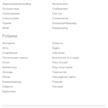
Ледолазание/drytoolling
Мультигонки
Путешествия
Скайраннинг
Скалолазание
Ски-тур
Снегоступинг
Спелеология
Туризм
Бэккантри/Фрирайд
BASE
Ropejumping
Рубрики
Интервью
Новости
Фото
Видео
Снаряжение
Обучение
Технические советы
Безопасность в горах
Отчет
Риск Онсайт
Библиотека
Ищу попутчиков
Легенды
Творчество
Юмор
Обсуждение сайта
Взаимопомощь
Помним
Оффтоп
Реклама
Барахолка