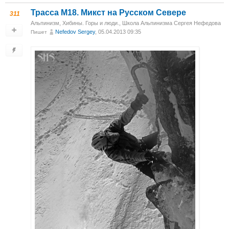
Трасса М18. Микст на Русском Севере
311
Альпинизм
,
Хибины. Горы и люди.
,
Школа Альпинизма Сергея Нефедова
Nefedov Sergey
, 05.04.2013 09:35
Пишет