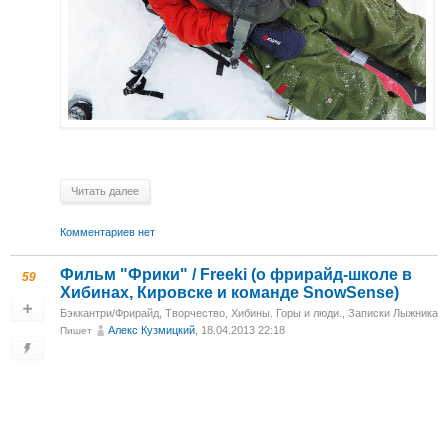
Читать далее
Комментариев нет
Фильм "Фрики" / Freeki (о фрирайд-школе в
59
Хибинах, Кировске и команде SnowSense)
Бэккантри/Фрирайд
,
Творчество
,
Хибины. Горы и люди.
,
Записки Лыжника
Алекс Кузмицкий
, 18.04.2013 22:18
Пишет