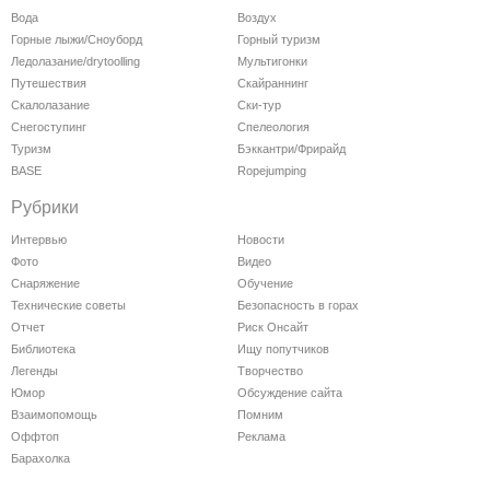
Вода
Воздух
Горные лыжи/Сноуборд
Горный туризм
Ледолазание/drytoolling
Мультигонки
Путешествия
Скайраннинг
Скалолазание
Ски-тур
Снегоступинг
Спелеология
Туризм
Бэккантри/Фрирайд
BASE
Ropejumping
Рубрики
Интервью
Новости
Фото
Видео
Снаряжение
Обучение
Технические советы
Безопасность в горах
Отчет
Риск Онсайт
Библиотека
Ищу попутчиков
Легенды
Творчество
Юмор
Обсуждение сайта
Взаимопомощь
Помним
Оффтоп
Реклама
Барахолка