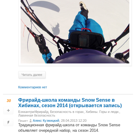
Читать далее
Комментариев нет
Фрирайд-школа команды Snow Sense в
30
Хибинах, сезон 2014 (открывается запись)
Бэккантри/Фрирайд
,
Безопасность в горах
,
Хибины. Горы и люди.
,
Лавинная безопасность
Алекс Кузмицкий
, 28.04.2013 12:20
Пишет
Традиционная фрирайд-школа от команды Snow Sense
объявляет очередной набор, на сезон 2014.