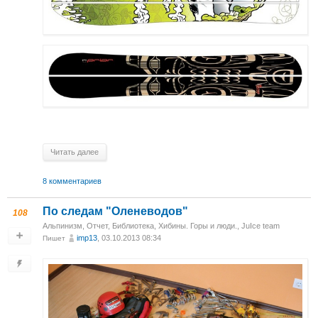
Читать далее
8 комментариев
По следам "Оленеводов"
108
Альпинизм
,
Отчет
,
Библиотека
,
Хибины. Горы и люди.
,
JuIce team
imp13
, 03.10.2013 08:34
Пишет