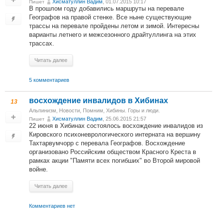
Хисматуллин Вадим
, 01.07.2015 10:17
Пишет
В прошлом году добавились маршруты на перевале
Географов на правой стенке. Все ныне существующие
трассы на перевале пройдены летом и зимой. Интересны
варианты летнего и межсезонного драйтуллинга на этих
трассах.
Читать далее
5 комментариев
восхождение инвалидов в Хибинах
13
Альпинизм
,
Новости
,
Помним
,
Хибины. Горы и люди.
Хисматуллин Вадим
, 25.06.2015 21:57
Пишет
22 июня в Хибинах состоялось восхождение инвалидов из
Кировского психоневрологического интерната на вершину
Тахтарвумчорр с перевала Географов. Восхождение
организовано Российским обществом Красного Креста в
рамках акции "Памяти всех погибших" во Второй мировой
войне.
Читать далее
Комментариев нет