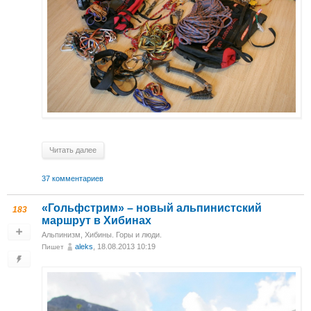
Читать далее
37 комментариев
«Гольфстрим» – новый альпинистский
183
маршрут в Хибинах
Альпинизм
,
Хибины. Горы и люди.
aleks
, 18.08.2013 10:19
Пишет