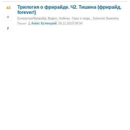
Трилогия о фрирайде. Ч2. Тишина (фрирайд,
43
forever!)
Бэккантри/Фрирайд
,
Видео
,
Хибины. Горы и люди.
,
Записки Лыжника
Алекс Кузмицкий
, 09.11.2013 08:34
Пишет