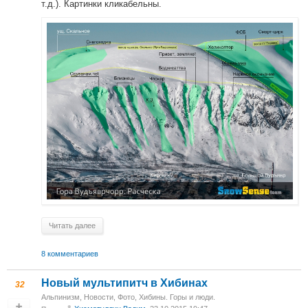
т.д.). Картинки кликабельны.
Читать далее
8 комментариев
Новый мультипитч в Хибинах
32
Альпинизм
,
Новости
,
Фото
,
Хибины. Горы и люди.