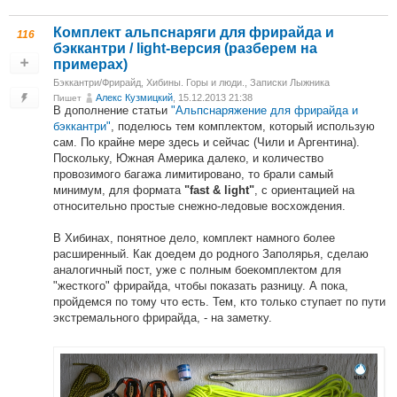
Комплект альпснаряги для фрирайда и
116
бэккантри / light-версия (разберем на
примерах)
Бэккантри/Фрирайд
,
Хибины. Горы и люди.
,
Записки Лыжника
Алекс Кузмицкий
, 15.12.2013 21:38
Пишет
В дополнение статьи
"Альпснаряжение для фрирайда и
бэккантри"
, поделюсь тем комплектом, который использую
сам. По крайне мере здесь и сейчас (Чили и Аргентина).
Поскольку, Южная Америка далеко, и количество
провозимого багажа лимитировано, то брали самый
минимум, для формата
, с ориентацией на
"fast & light"
относительно простые снежно-ледовые восхождения.
В Хибинах, понятное дело, комплект намного более
расширенный. Как доедем до родного Заполярья, сделаю
аналогичный пост, уже с полным боекомплектом для
"жесткого" фрирайда, чтобы показать разницу. А пока,
пройдемся по тому что есть. Тем, кто только ступает по пути
экстремального фрирайда, - на заметку.