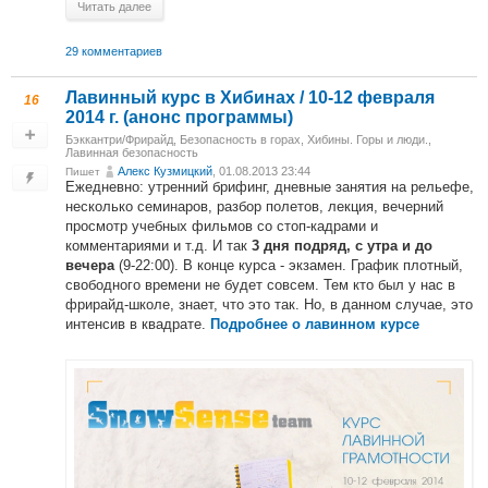
Читать далее
29 комментариев
Лавинный курс в Хибинах / 10-12 февраля
16
2014 г. (анонс программы)
Бэккантри/Фрирайд
,
Безопасность в горах
,
Хибины. Горы и люди.
,
Лавинная безопасность
Алекс Кузмицкий
, 01.08.2013 23:44
Пишет
Ежедневно: утренний брифинг, дневные занятия на рельефе,
несколько семинаров, разбор полетов, лекция, вечерний
просмотр учебных фильмов со стоп-кадрами и
комментариями и т.д. И так
3 дня подряд, с утра и до
(9-22:00). В конце курса - экзамен. График плотный,
вечера
свободного времени не будет совсем. Тем кто был у нас в
фрирайд-школе, знает, что это так. Но, в данном случае, это
интенсив в квадрате.
Подробнее о лавинном курсе