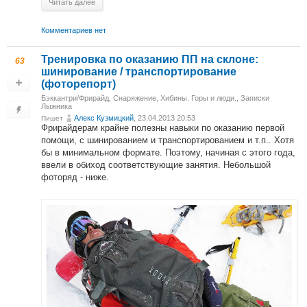
Читать далее
Комментариев нет
Тренировка по оказанию ПП на склоне:
63
шинирование / транспортирование
(фоторепорт)
Бэккантри/Фрирайд
,
Снаряжение
,
Хибины. Горы и люди.
,
Записки
Лыжника
Алекс Кузмицкий
, 23.04.2013 20:53
Пишет
Фрирайдерам крайне полезны навыки по оказанию первой
помощи, с шинированием и транспортированием и т.п.. Хотя
бы в минимальном формате. Поэтому, начиная с этого года,
ввели в обиход соответствующие занятия. Небольшой
фоторяд - ниже.