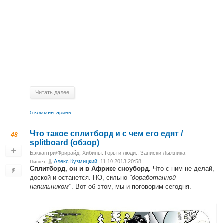
Читать далее
5 комментариев
Что такое сплитборд и с чем его едят /
48
splitboard (обзор)
Бэккантри/Фрирайд
,
Хибины. Горы и люди.
,
Записки Лыжника
Алекс Кузмицкий
, 11.10.2013 20:58
Пишет
Что с ним не делай,
Сплитборд, он и в Африке сноуборд.
доской и останется. НО, сильно
"доработанной
напильником"
. Вот об этом, мы и поговорим сегодня.