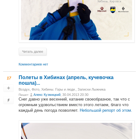
Читать далее
Комментариев нет
Полеты в Хибинах (апрель, кучевочка
17
пошла)...
Воздух
,
Фото
,
Хибины. Горы и люди.
,
Записки Лыжника
Алекс Кузмицкий
, 30.04.2013 20:30
Пишет
Снег давно уже весенний, катание своеобразное, так что с
огромным удовольствием вместо этого летаем, благо что
каждый день погода позволяет.
Небольшой репорт об этом.