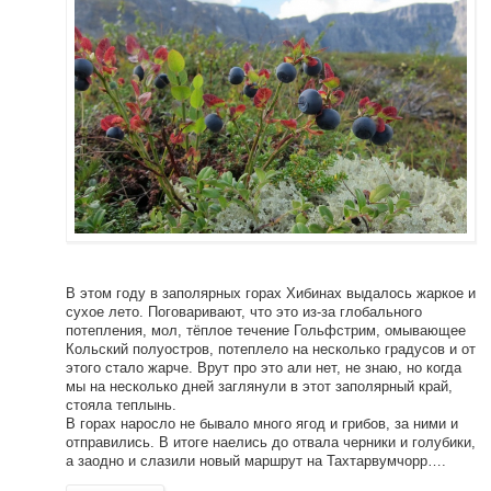
В этом году в заполярных горах Хибинах выдалось жаркое и
сухое лето. Поговаривают, что это из-за глобального
потепления, мол, тёплое течение Гольфстрим, омывающее
Кольский полуостров, потеплело на несколько градусов и от
этого стало жарче. Врут про это али нет, не знаю, но когда
мы на несколько дней заглянули в этот заполярный край,
стояла теплынь.
В горах наросло не бывало много ягод и грибов, за ними и
отправились. В итоге наелись до отвала черники и голубики,
а заодно и слазили новый маршрут на Тахтарвумчорр….