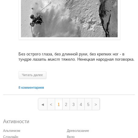
Без острого глаза, без длинной руки, без крепких ног - в
тундре
лазать микст
тяжело. Ненецкая народная поговорка.
Читать далее
8 комментариев
◄
<
1
2
3
4
5
>
Активности
Альпинизм
Древолазание
Слэклайн
Вело