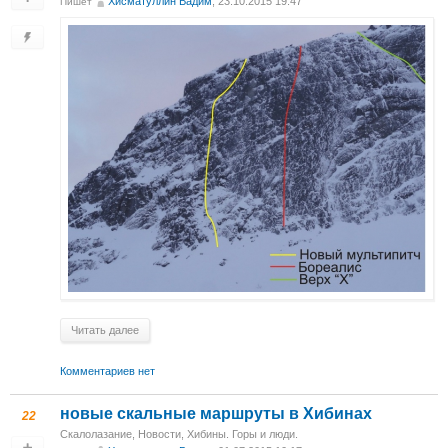
Хисматуллин Вадим
, 23.10.2015 19:47
Пишет
Читать далее
Комментариев нет
новые скальные маршруты в Хибинах
22
Скалолазание
,
Новости
,
Хибины. Горы и люди.