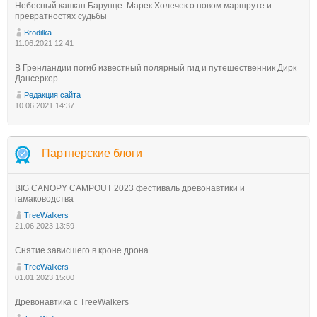
Небесный капкан Барунце: Марек Холечек о новом маршруте и
превратностях судьбы
Brodilka
11.06.2021 12:41
В Гренландии погиб известный полярный гид и путешественник Дирк
Дансеркер
Редакция сайта
10.06.2021 14:37
Партнерские блоги
BIG CANOPY CAMPOUT 2023 фестиваль древонавтики и
гамаководства
TreeWalkers
21.06.2023 13:59
Снятие зависшего в кроне дрона
TreeWalkers
01.01.2023 15:00
Древонавтика с TreeWalkers