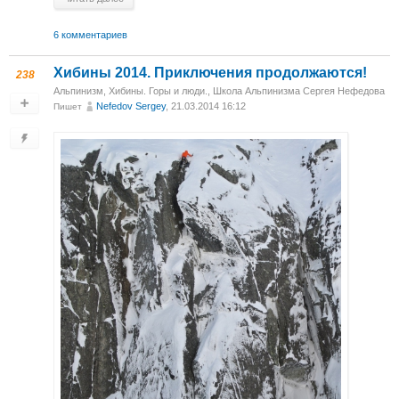
6 комментариев
Хибины 2014. Приключения продолжаются!
238
Альпинизм
,
Хибины. Горы и люди.
,
Школа Альпинизма Сергея Нефедова
Nefedov Sergey
, 21.03.2014 16:12
Пишет