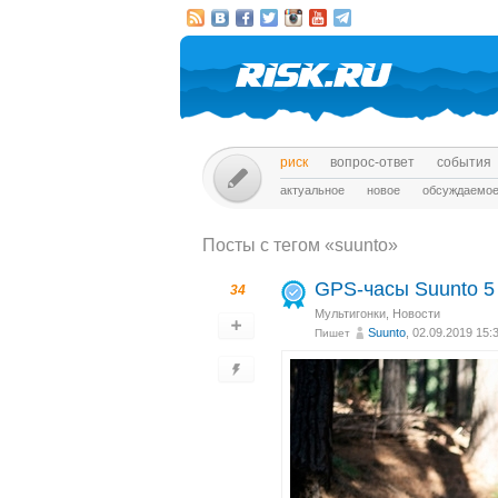
риск
вопрос-ответ
события
актуальное
новое
обсуждаемо
Посты c тегом «suunto»
GPS-часы Suunto 
34
Мультигонки
,
Новости
Suunto
, 02.09.2019 15:
Пишет