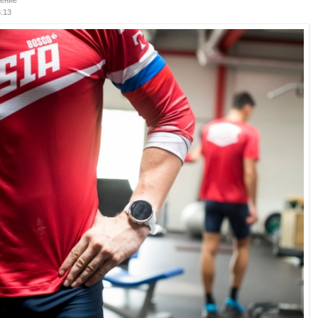
ение
5:13