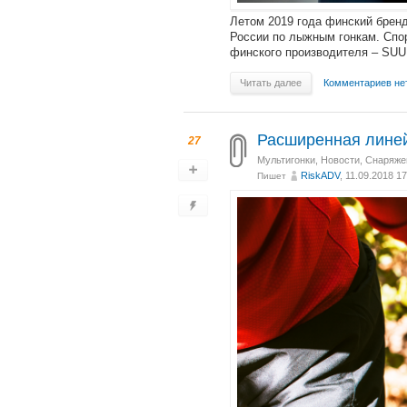
Летом 2019 года финский брен
России по лыжным гонкам. Спо
финского производителя – SU
Читать далее
Комментариев не
Расширенная линейк
27
Мультигонки
,
Новости
,
Снаряже
RiskADV
, 11.09.2018 1
Пишет