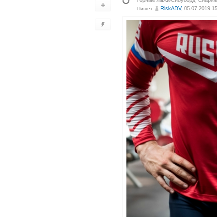
Горные лыжи/Сноуборд
,
Снаряж
RiskADV
, 05.07.2019 1
Пишет