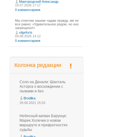
Миргородский Александр
19.07.2026 17:17
0 комментариев
Мы ответим нашим чадам правду, им не
все равно: «Удивительное рядом, но оно
запрещено!»
vilgeforts
04.08.2026 14:12
0 комментариев
Колонка редакции
Соло на Денали: Шанталь
Асторга о восхождении с
лыжами и без
Brodilka
29.06.2021 15:53
Небесный капкан Барунце:
Марек Холечек о новом
маршруте и превратностях
судьбы
Brodilka