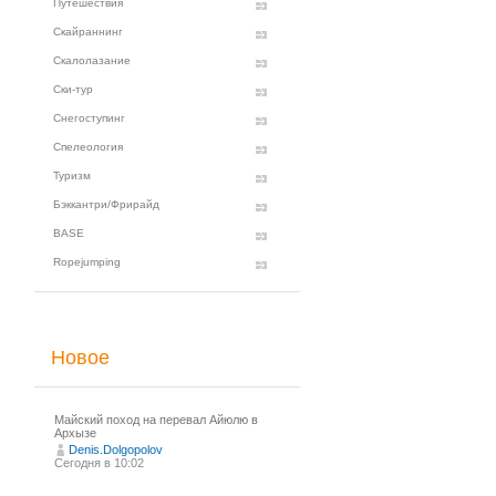
Путешествия
Скайраннинг
Скалолазание
Ски-тур
Снегоступинг
Спелеология
Туризм
Бэккантри/Фрирайд
BASE
Ropejumping
Новое
Майский поход на перевал Айюлю в
Архызе
Denis.Dolgopolov
Сегодня в 10:02