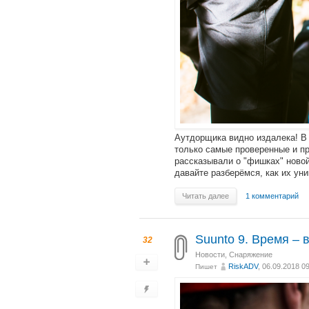
Аутдорщика видно издалека! В г
только самые проверенные и пр
рассказывали о "фишках" новой
давайте разберёмся, как их ун
Читать далее
1 комментарий
Suunto 9. Время – 
32
Новости
,
Снаряжение
RiskADV
, 06.09.2018 0
Пишет