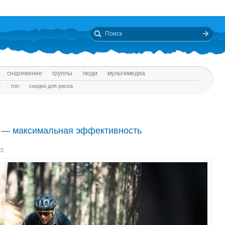
снаряжение
группы
люди
мультимедиа
е
топ
скидки для риска
5 — максимальная эффективность
33