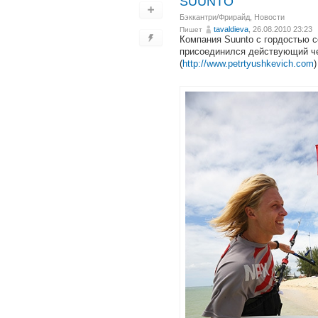
SUUNTO
Бэккантри/Фрирайд
,
Новости
tavaldieva
, 26.08.2010 23:23
Пишет
Компания Suunto с гордостью с
присоединился действующий че
(
http://www.petrtyushkevich.com
)