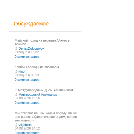
Обсуждаемое
Майский поход на перевал Айюлю в
Архызе
Denis.Dolgopolov
Сегодня в 10:02
0 комментариев
Клинок свободным лазаньем
kino
Сегодня в 06:53
0 комментариев
С Международным Днем Альпинизма!⁠
Миргородский Александр
07.08.2026 19:16
0 комментариев
Мы ответим нашим чадам правду, им не
все равно: «Удивительное рядом, но оно
запрещено!»
vilgeforts
04.08.2026 14:12
0 комментариев