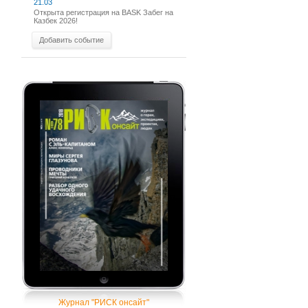
21.03
Открыта регистрация на BASK Забег на
Казбек 2026!
Добавить событие
Журнал "РИСК онсайт"