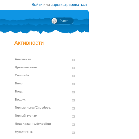
Войти
или
зарегистрироваться
Активности
Альпинизм
Древолазание
Слэклайн
Вело
Вода
Воздух
Горные лыжи/Сноуборд
Горный туризм
Ледолазание/drytoolling
Мультигонки