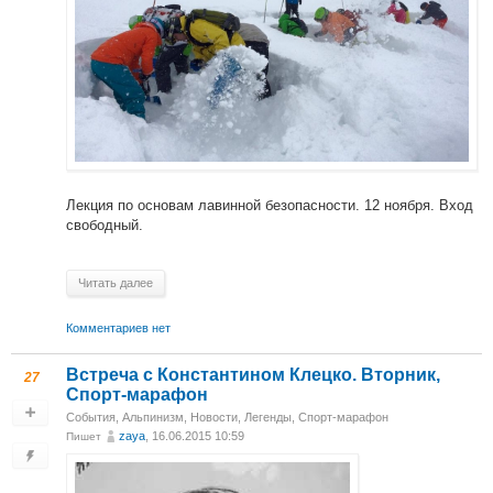
Лекция по основам лавинной безопасности. 12 ноября. Вход
свободный.
Читать далее
Комментариев нет
Встреча с Константином Клецко. Вторник,
27
Спорт-марафон
События
,
Альпинизм
,
Новости
,
Легенды
,
Спорт-марафон
zaya
, 16.06.2015 10:59
Пишет