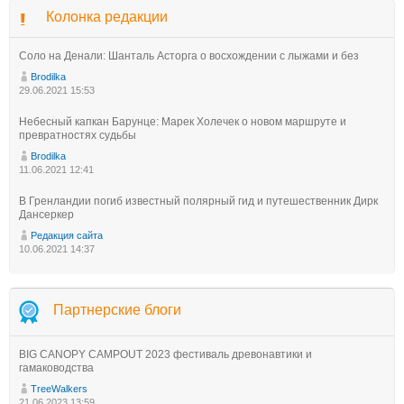
Колонка редакции
Соло на Денали: Шанталь Асторга о восхождении с лыжами и без
Brodilka
29.06.2021 15:53
Небесный капкан Барунце: Марек Холечек о новом маршруте и
превратностях судьбы
Brodilka
11.06.2021 12:41
В Гренландии погиб известный полярный гид и путешественник Дирк
Дансеркер
Редакция сайта
10.06.2021 14:37
Партнерские блоги
BIG CANOPY CAMPOUT 2023 фестиваль древонавтики и
гамаководства
TreeWalkers
21.06.2023 13:59