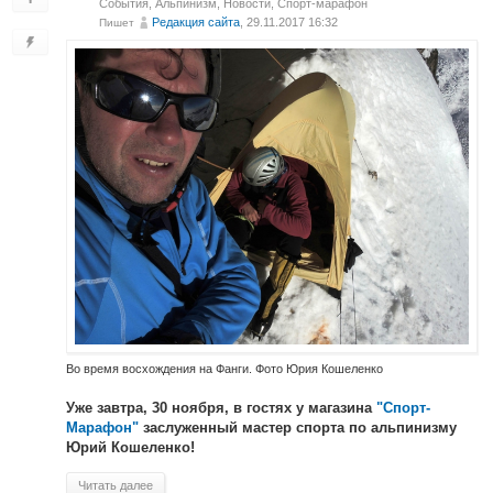
События
,
Альпинизм
,
Новости
,
Спорт-марафон
Редакция сайта
, 29.11.2017 16:32
Пишет
Во время восхождения на Фанги. Фото Юрия Кошеленко
Уже завтра, 30 ноября, в гостях у магазина
"Спорт-
Марафон"
заслуженный мастер спорта по альпинизму
Юрий Кошеленко!
Читать далее