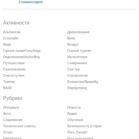
2 комментария
Активности
Альпинизм
Древолазание
Слэклайн
Вело
Вода
Воздух
Горные лыжи/Сноуборд
Горный туризм
Ледолазание/drytoolling
Мультигонки
Путешествия
Скайраннинг
Скалолазание
Ски-тур
Снегоступинг
Спелеология
Туризм
Бэккантри/Фрирайд
BASE
Ropejumping
Рубрики
Интервью
Новости
Фото
Видео
Снаряжение
Обучение
Технические советы
Безопасность в горах
Отчет
Риск Онсайт
Библиотека
Ищу попутчиков