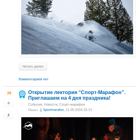
Читать далее
Комментариев нет
Открытие лектория “Спорт-Марафон”.
39
Приглашаем на 4 дня праздника!
События
,
Новости
,
Спорт-марафон
Sportmarafon
, 21.05.2018 16:13
Пишет