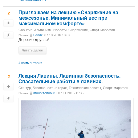
Приглашаем на лекцию «Снаряжение на
2
межсезонье. Минимальный вес при
максимальном комфорте»
События
,
Альпинизм
,
Новости
,
Снаряжение
,
Спорт-марафон
Bandit
, 07.10.2016 18:07
Пишет
Дорогие друзья!
Читать далее
4 комментария
Лекция Лавины, Лавинная безопасность,
2
Спасательные работы в лавинах.
Ски-тур
,
Безопасность в горах
,
Технические советы
,
Спорт-марафон
mountschool.ru
, 07.11.2015 11:35
Пишет