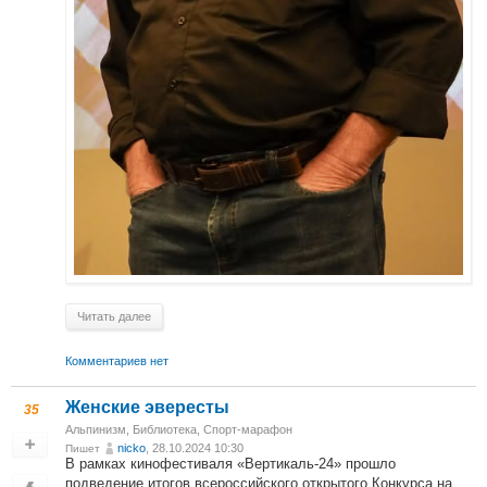
Читать далее
Комментариев нет
Женские эвересты
35
Альпинизм
,
Библиотека
,
Спорт-марафон
nicko
, 28.10.2024 10:30
Пишет
В рамках кинофестиваля «Вертикаль-24» прошло
подведение итогов всероссийского открытого Конкурса на