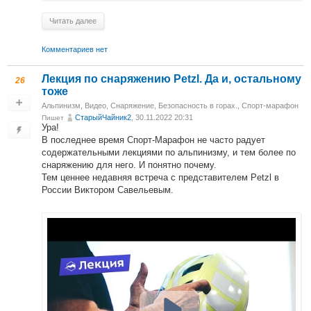
Читать далее
Комментариев нет
Лекция по снаряжению Petzl. Да и, остальному
26
тоже
Альпинизм
,
Видео
,
Снаряжение
,
Безопасность в горах.
,
Спорт-марафон
СтарыйЧайник2
, 30.11.2022 20:31
Пишет
Ура!
В последнее время Спорт-Марафон не часто радует
содержательными лекциями по альпинизму, и тем более по
снаряжению для него. И понятно почему.
Тем ценнее недавняя встреча с представителем Petzl в
России Виктором Савельевым.