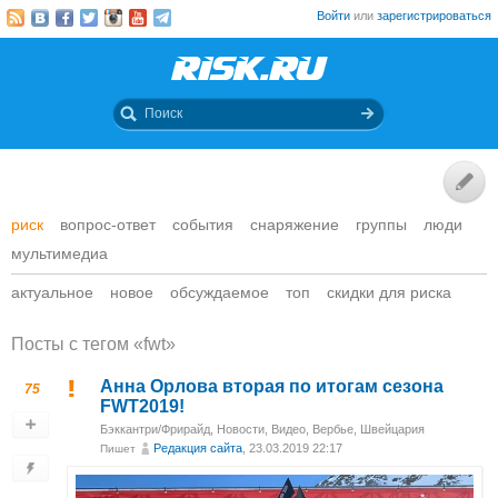
Войти
или
зарегистрироваться
риск
вопрос-ответ
события
снаряжение
группы
люди
мультимедиа
актуальное
новое
обсуждаемое
топ
скидки для риска
Посты c тегом «fwt»
Анна Орлова вторая по итогам сезона
75
FWT2019!
Бэккантри/Фрирайд
,
Новости
,
Видео
,
Вербье, Швейцария
Редакция сайта
, 23.03.2019 22:17
Пишет