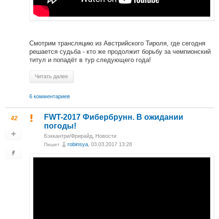
Смотрим трансляцию из Австрийского Тироля, где сегодня
решается судьба - кто же продолжит борьбу за чемпионский
титул и попадёт в тур следующего года!
Читать далее
6 комментариев
FWT-2017 Фибербрунн. В ожидании
42
погоды!
Бэккантри/Фрирайд
,
Новости
robinsya
, 03.03.2017 13:28
Пишет