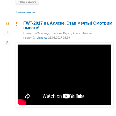
Читать далее
2 комментария
FWT-2017 на Аляске. Этап мечты! Смотрим
65
вместе!
Бэккантри/Фрирайд
,
Новости
,
Видео
,
Хейнс, Аляска
robinsya
, 21.03.2017 16:19
Пишет