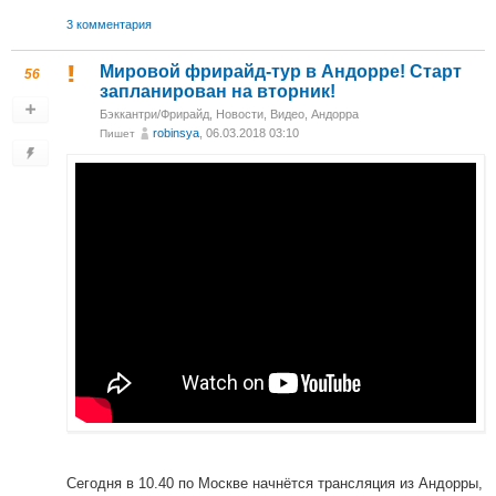
3 комментария
Мировой фрирайд-тур в Андорре! Старт
56
запланирован на вторник!
Бэккантри/Фрирайд
,
Новости
,
Видео
,
Андорра
robinsya
, 06.03.2018 03:10
Пишет
Сегодня в 10.40 по Москве начнётся трансляция из Андорры,