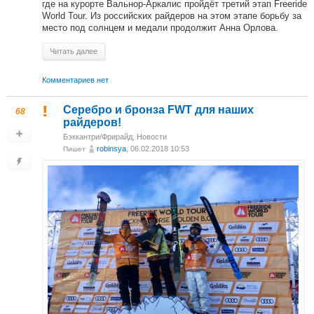
где на курорте Вальнор-Аркалис пройдёт третий этап Freeride
World Tour. Из российских райдеров на этом этапе борьбу за
место под солнцем и медали продолжит Анна Орлова.
Читать далее
Комментариев нет
Серебро и бронза FWT для наших
68
райдеров!
Бэккантри/Фрирайд
,
Новости
robinsya
, 06.02.2018 10:53
Пишет