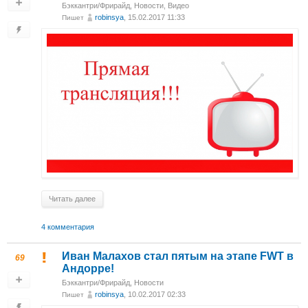
Бэккантри/Фрирайд
,
Новости
,
Видео
robinsya
, 15.02.2017 11:33
Пишет
Читать далее
4 комментария
Иван Малахов стал пятым на этапе FWT в
69
Андорре!
Бэккантри/Фрирайд
,
Новости
robinsya
, 10.02.2017 02:33
Пишет