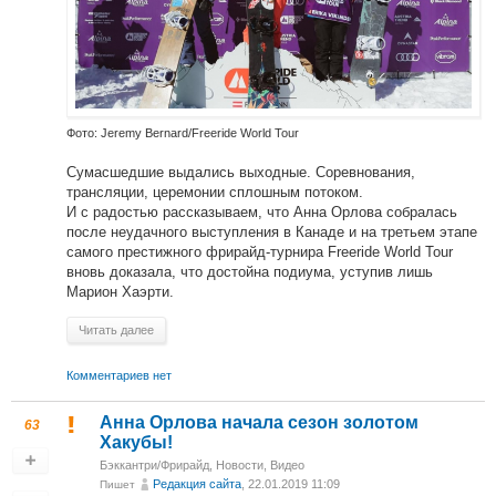
Фото: Jeremy Bernard/Freeride World Tour
Сумасшедшие выдались выходные. Соревнования,
трансляции, церемонии сплошным потоком.
И с радостью рассказываем, что Анна Орлова собралась
после неудачного выступления в Канаде и на третьем этапе
самого престижного фрирайд-турнира Freeride World Tour
вновь доказала, что достойна подиума, уступив лишь
Марион Хаэрти.
Читать далее
Комментариев нет
Анна Орлова начала сезон золотом
63
Хакубы!
Бэккантри/Фрирайд
,
Новости
,
Видео
Редакция сайта
, 22.01.2019 11:09
Пишет