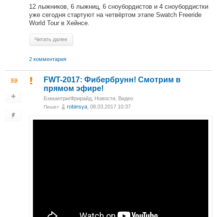
12 лыжников, 6 лыжниц, 6 сноубордистов и 4 сноубордистки
уже сегодня стартуют на четвёртом этапе Swatch Freeride
World Tour в Хейнсе.
Читать далее
2 комментария
FWT-2017: Фибербрунн! Смотрим в
59
прямом эфире!
Бэккантри/Фрирайд
,
Новости
,
Видео
robinsya
, 08.03.2017 10:37
Пишет