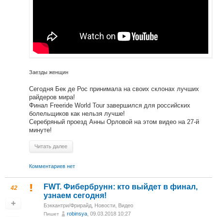
Заезды женщин
Сегодня Бек де Рос принимала на своих склонах лучших
райдеров мира!
Финал Freeride World Tour завершился для российских
болельщиков как нельзя лучше!
Серебряный проезд Анны Орловой на этом видео на 27-й
минуте!
Читать далее
Комментариев нет
FWT. Фибербрунн: кто выйдет в финал,
42
узнаем сегодня!
Бэккантри/Фрирайд
,
Новости
,
Видео
robinsya
, 09.03.2018 10:27
Пишет