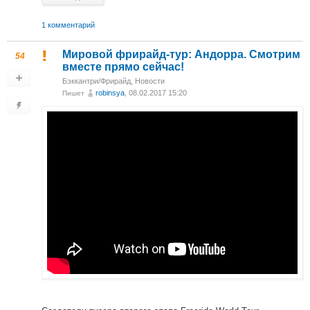
1 комментарий
Мировой фрирайд-тур: Андорра. Смотрим
54
вместе прямо сейчас!
Бэккантри/Фрирайд
,
Новости
robinsya
, 08.02.2017 15:20
Пишет