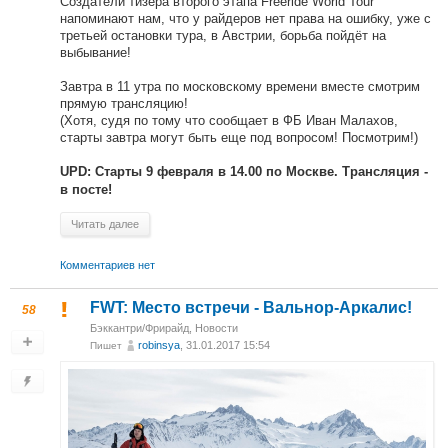
Создатели тизера второго этапа Freeride World Tour
напоминают нам, что у райдеров нет права на ошибку, уже с
третьей остановки тура, в Австрии, борьба пойдёт на
выбывание!
Завтра в 11 утра по московскому времени вместе смотрим
прямую трансляцию!
(Хотя, судя по тому что сообщает в ФБ Иван Малахов,
старты завтра могут быть еще под вопросом! Посмотрим!)
UPD: Старты 9 февраля в 14.00 по Москве. Трансляция -
в посте!
Читать далее
Комментариев нет
FWT: Место встречи - Вальнор-Аркалис!
58
Бэккантри/Фрирайд
,
Новости
robinsya
, 31.01.2017 15:54
Пишет