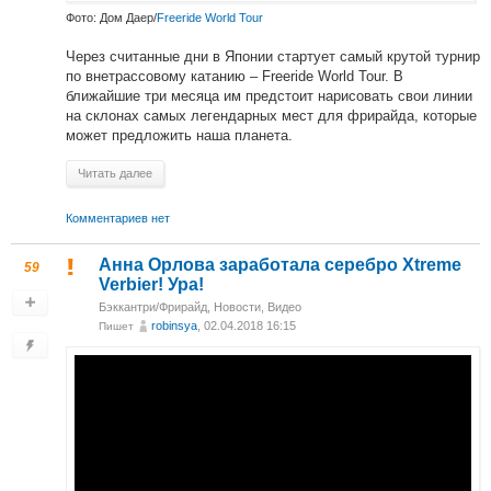
Фото: Дом Даер/
Freeride World Tour
Через считанные дни в Японии стартует самый крутой турнир
по внетрассовому катанию – Freeride World Tour. В
ближайшие три месяца им предстоит нарисовать свои линии
на склонах самых легендарных мест для фрирайда, которые
может предложить наша планета.
Читать далее
Комментариев нет
Анна Орлова заработала серебро Xtreme
59
Verbier! Ура!
Бэккантри/Фрирайд
,
Новости
,
Видео
robinsya
, 02.04.2018 16:15
Пишет