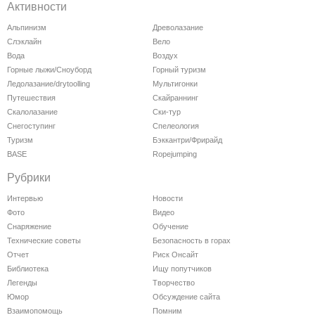
Активности
Альпинизм
Древолазание
Слэклайн
Вело
Вода
Воздух
Горные лыжи/Сноуборд
Горный туризм
Ледолазание/drytoolling
Мультигонки
Путешествия
Скайраннинг
Скалолазание
Ски-тур
Снегоступинг
Спелеология
Туризм
Бэккантри/Фрирайд
BASE
Ropejumping
Рубрики
Интервью
Новости
Фото
Видео
Снаряжение
Обучение
Технические советы
Безопасность в горах
Отчет
Риск Онсайт
Библиотека
Ищу попутчиков
Легенды
Творчество
Юмор
Обсуждение сайта
Взаимопомощь
Помним