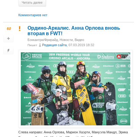
Читать далее
Комментариев нет
Ордино-Аркалис. Анна Орлова вновь
60
вторая в FWT!
Бэккантри/Фрирайд
,
Новости
,
Видео
Редакция сайта
, 07.03.2019 18:32
Пишет
Слева направо: Анна Орлова, Марион Хаэрти, Мануэла Мандл, Эрика