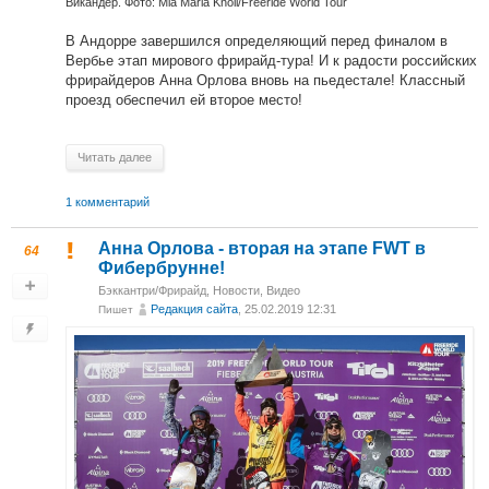
Викандер. Фото: Mia Maria Knoll/Freeride World Tour
В Андорре завершился определяющий перед финалом в
Вербье этап мирового фрирайд-тура! И к радости российских
фрирайдеров Анна Орлова вновь на пьедестале! Классный
проезд обеспечил ей второе место!
Читать далее
1 комментарий
Анна Орлова - вторая на этапе FWT в
64
Фибербрунне!
Бэккантри/Фрирайд
,
Новости
,
Видео
Редакция сайта
, 25.02.2019 12:31
Пишет