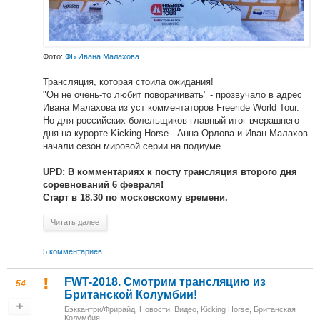
Фото:
ФБ Ивана Малахова
Трансляция, которая стоила ожидания!
"Он не очень-то любит поворачивать" - прозвучало в адрес
Ивана Малахова из уст комментаторов Freeride World Tour.
Но для российских болельщиков главный итог вчерашнего
дня на курорте Kicking Horse - Анна Орлова и Иван Малахов
начали сезон мировой серии на подиуме.
UPD: В комментариях к посту трансляция второго дня
соревнований 6 февраля!
Старт в 18.30 по московскому времени.
Читать далее
5 комментариев
FWT-2018. Смотрим трансляцию из
54
Британской Колумбии!
Бэккантри/Фрирайд
,
Новости
,
Видео
,
Kicking Horse, Британская
Колумбия