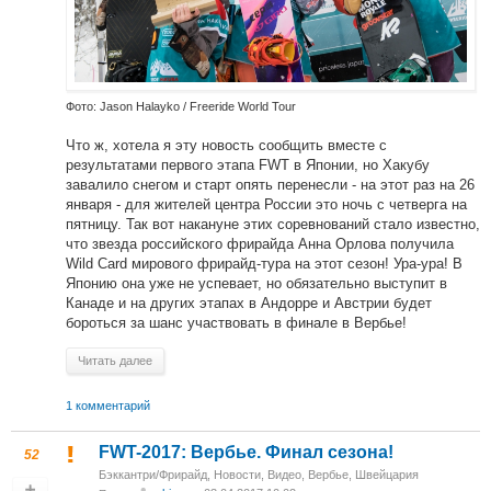
Фото: Jason Halayko / Freeride World Tour
Что ж, хотела я эту новость сообщить вместе с
результатами первого этапа FWT в Японии, но Хакубу
завалило снегом и старт опять перенесли - на этот раз на 26
января - для жителей центра России это ночь с четверга на
пятницу. Так вот накануне этих соревнований стало известно,
что звезда российского фрирайда Анна Орлова получила
Wild Card мирового фрирайд-тура на этот сезон! Ура-ура! В
Японию она уже не успевает, но обязательно выступит в
Канаде и на других этапах в Андорре и Австрии будет
бороться за шанс участвовать в финале в Вербье!
Читать далее
1 комментарий
FWT-2017: Вербье. Финал сезона!
52
Бэккантри/Фрирайд
,
Новости
,
Видео
,
Вербье, Швейцария