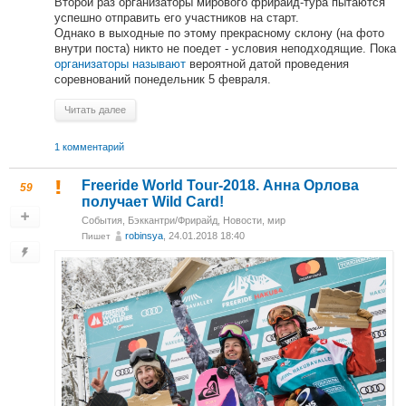
Второй раз организаторы мирового фрирайд-тура пытаются
успешно отправить его участников на старт.
Однако в выходные по этому прекрасному склону (на фото
внутри поста) никто не поедет - условия неподходящие. Пока
организаторы называют
вероятной датой проведения
соревнований понедельник 5 февраля.
Читать далее
1 комментарий
Freeride World Tour-2018. Анна Орлова
59
получает Wild Card!
События
,
Бэккантри/Фрирайд
,
Новости
,
мир
robinsya
, 24.01.2018 18:40
Пишет