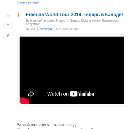
1 комментарий
Freeride World Tour-2018. Теперь в Канаде!
52
Бэккантри/Фрирайд
,
Новости
,
Видео
,
Kicking Horse, Британская
Колумбия
robinsya
, 04.02.2018 06:05
Пишет
Второй раз закинул старик невод...