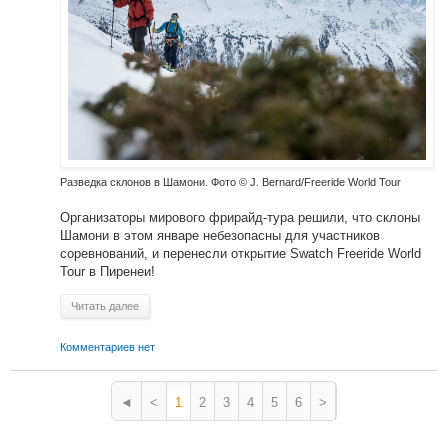
Разведка склонов в Шамони. Фото © J. Bernard/Freeride World Tour
Организаторы мирового фрирайд-тура решили, что склоны
Шамони в этом январе небезопасны для участников
соревнований, и перенесли открытие Swatch Freeride World
Tour в Пиренеи!
Читать далее
Комментариев нет
◄
<
1
2
3
4
5
6
>