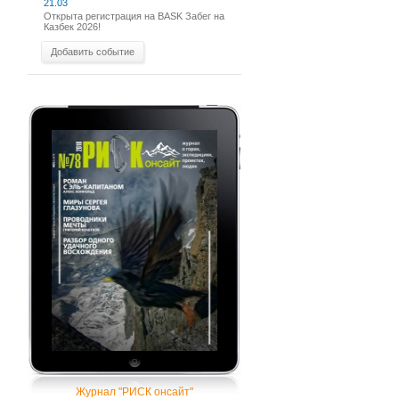
21.03
Открыта регистрация на BASK Забег на
Казбек 2026!
Добавить событие
Журнал "РИСК онсайт"