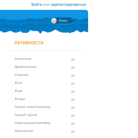
Войти
или
зарегистрироваться
Активности
Альпинизм
Древолазание
Слэклайн
Вело
Вода
Воздух
Горные лыжи/Сноуборд
Горный туризм
Ледолазание/drytoolling
Мультигонки