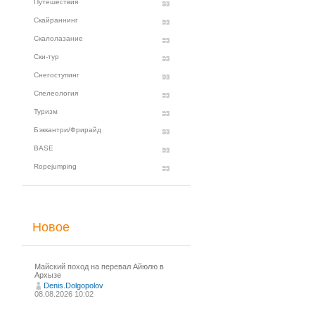
Путешествия
Скайраннинг
Скалолазание
Ски-тур
Снегоступинг
Спелеология
Туризм
Бэккантри/Фрирайд
BASE
Ropejumping
Новое
Майский поход на перевал Айюлю в
Архызе
Denis.Dolgopolov
08.08.2026 10:02