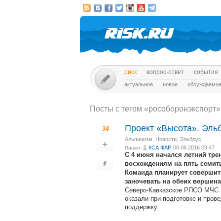
риск
вопрос-ответ
события
актуальное
новое
обсуждаемо
Посты c тегом «рособоронэкспорт»
Проект «Высота». Эль
34
Альпинизм
,
Новости
,
Эльбрус
КСА ФАР
, 08.06.2016 09:47
Пишет
С 4 июня начался летний тр
восхождениям на пять семит
Команда планирует совершит
заночевать на обеих вершина
Северо-Кавказское РПСО МЧС и
оказали при подготовке и про
поддержку.