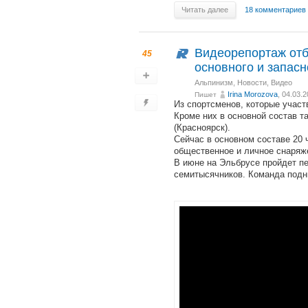
Читать далее
18 комментариев
Видеорепортаж отб
45
основного и запас
Альпинизм
,
Новости
,
Видео
Irina Morozova
, 04.03.
Пишет
Из спортсменов, которые участв
Кроме них в основной состав т
(Красноярск).
Сейчас в основном составе 20 ч
общественное и личное снаряже
В июне на Эльбрусе пройдет п
семитысячников. Команда подни