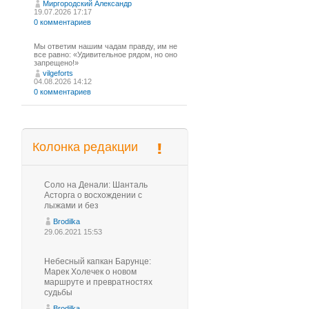
Миргородский Александр
19.07.2026 17:17
0 комментариев
Мы ответим нашим чадам правду, им не
все равно: «Удивительное рядом, но оно
запрещено!»
vilgeforts
04.08.2026 14:12
0 комментариев
Колонка редакции
Соло на Денали: Шанталь
Асторга о восхождении с
лыжами и без
Brodilka
29.06.2021 15:53
Небесный капкан Барунце:
Марек Холечек о новом
маршруте и превратностях
судьбы
Brodilka