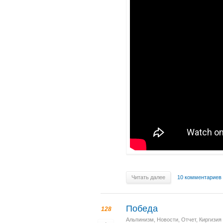
Читать далее
10 комментариев
Победа
128
Альпинизм
,
Новости
,
Отчет
,
Киргизия