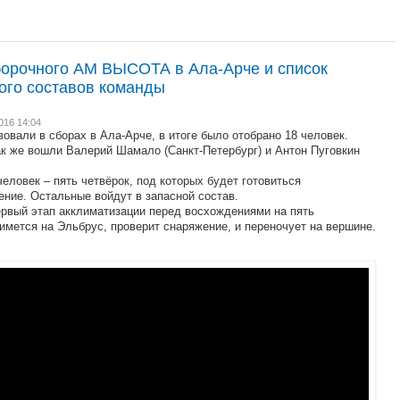
орочного АМ ВЫСОТА в Ала-Арче и список
ного составов команды
2016 14:04
овали в сборах в Ала-Арче, в итоге было отобрано 18 человек.
ак же вошли Валерий Шамало (Санкт-Петербург) и Антон Пуговкин
еловек – пять четвёрок, под которых будет готовиться
ние. Остальные войдут в запасной состав.
ервый этап акклиматизации перед восхождениями на пять
мется на Эльбрус, проверит снаряжение, и переночует на вершине.