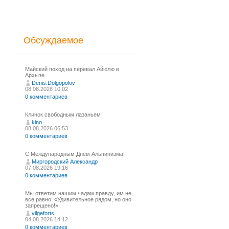
Обсуждаемое
Майский поход на перевал Айюлю в
Архызе
Denis.Dolgopolov
08.08.2026 10:02
0 комментариев
Клинок свободным лазаньем
kino
08.08.2026 06:53
0 комментариев
С Международным Днем Альпинизма!⁠
Миргородский Александр
07.08.2026 19:16
0 комментариев
Мы ответим нашим чадам правду, им не
все равно: «Удивительное рядом, но оно
запрещено!»
vilgeforts
04.08.2026 14:12
0 комментариев