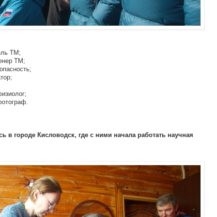
ель ТМ;
енер ТМ;
зопасность;
тор;
физиолог;
фотограф.
сь в городе Кисловодск, где с ними начала работать научная