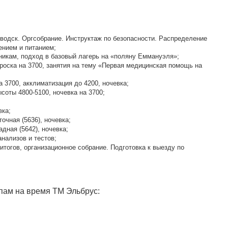
оводск. Оргсобрание. Инструктаж по безопасности. Распределение
ением и питанием;
икам, подход в базовый лагерь на «поляну Еммануэля»;
роска на 3700, занятия на тему «Первая медицинская помощь на
 3700, акклиматизация до 4200, ночевка;
соты 4800-5100, ночевка на 3700;
вка;
очная (5636), ночевка;
дная (5642), ночевка;
анализов и тестов;
итогов, организационное собрание. Подготовка к выезду по
пам на время ТМ Эльбрус: