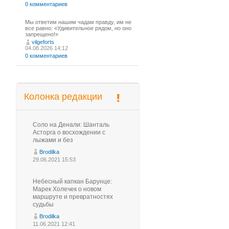
0 комментариев
Мы ответим нашим чадам правду, им не
все равно: «Удивительное рядом, но оно
запрещено!»
vilgeforts
04.08.2026 14:12
0 комментариев
Колонка редакции
Соло на Денали: Шанталь
Асторга о восхождении с
лыжами и без
Brodilka
29.06.2021 15:53
Небесный капкан Барунце:
Марек Холечек о новом
маршруте и превратностях
судьбы
Brodilka
11.06.2021 12:41