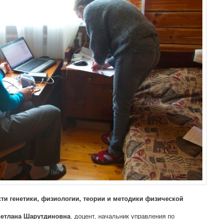
сти генетики, физиологии, теории и методики физической
, доцент, начальник управления по
ветлана Шарутдиновна