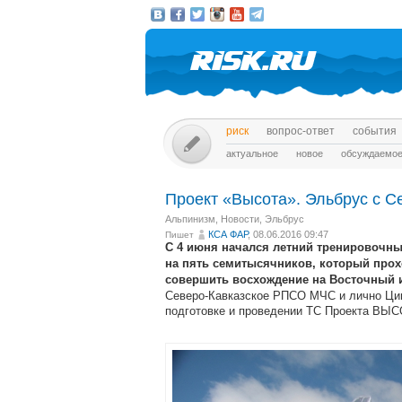
риск
вопрос-ответ
события
актуальное
новое
обсуждаемо
Проект «Высота». Эльбрус с С
Альпинизм
,
Новости
,
Эльбрус
КСА ФАР
, 08.06.2016 09:47
Пишет
С 4 июня начался летний тренировочн
на пять семитысячников, который прох
совершить восхождение на Восточный и
Северо-Кавказское РПСО МЧС и лично Цип
подготовке и проведении ТС Проекта ВЫС