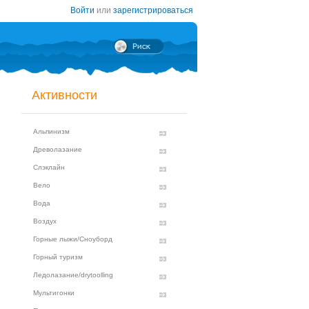
Войти
или
зарегистрироваться
Активности
Альпинизм
Древолазание
Слэклайн
Вело
Вода
Воздух
Горные лыжи/Сноуборд
Горный туризм
Ледолазание/drytoolling
Мультигонки