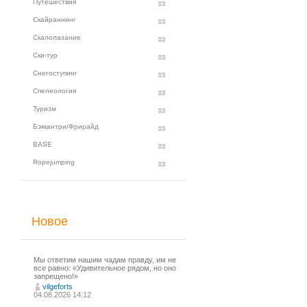
Путешествия
Скайраннинг
Скалолазание
Ски-тур
Снегоступинг
Спелеология
Туризм
Бэккантри/Фрирайд
BASE
Ropejumping
Новое
Мы ответим нашим чадам правду, им не
все равно: «Удивительное рядом, но оно
запрещено!»
vilgeforts
04.08.2026 14:12