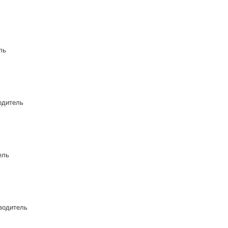
ль
одитель
ель
водитель