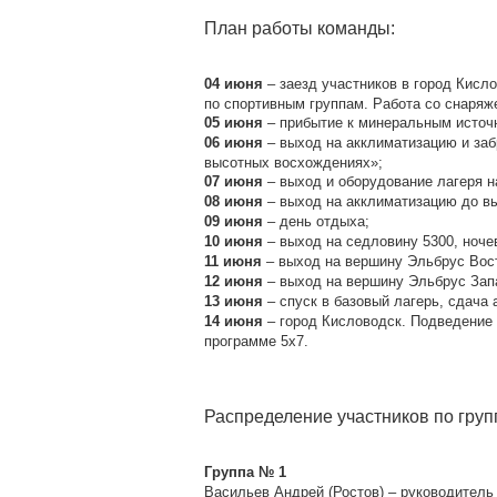
План работы команды:
– заезд участников в город Кисл
04 июня
по спортивным группам. Работа со снаряж
– прибытие к минеральным источн
05 июня
– выход на акклиматизацию и заб
06 июня
высотных восхождениях»;
– выход и оборудование лагеря на
07 июня
– выход на акклиматизацию до вы
08 июня
– день отдыха;
09 июня
– выход на седловину 5300, ноче
10 июня
– выход на вершину Эльбрус Вост
11 июня
– выход на вершину Эльбрус Запа
12 июня
– спуск в базовый лагерь, сдача 
13 июня
– город Кисловодск. Подведение 
14 июня
программе 5х7.
Распределение участников по груп
Группа № 1
Васильев Андрей (Ростов) – руководитель