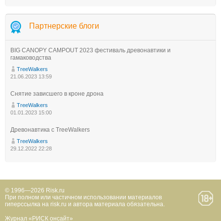
Партнерские блоги
BIG CANOPY CAMPOUT 2023 фестиваль древонавтики и
гамаководства
TreeWalkers
21.06.2023 13:59
Снятие зависшего в кроне дрона
TreeWalkers
01.01.2023 15:00
Древонавтика с TreeWalkers
TreeWalkers
29.12.2022 22:28
© 1996—2026 Risk.ru
При полном или частичном использовании материалов
гиперссылка на risk.ru и автора материала обязательна.
Журнал «РИСК онсайт»