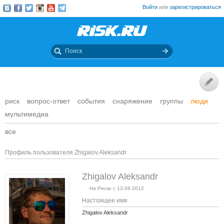
Войти
или
зарегистрироваться
риск
вопрос-ответ
события
снаряжение
группы
люди
мультимедиа
все
Профиль пользователя Zhigalov Aleksandr
Zhigalov Aleksandr
На Риске с 13.08.2012
Настоящее имя
Zhigalov Aleksandr