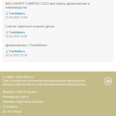
BIG CANOPY CAMPOUT 2023 фестиваль древонавтики и
гамаководства
TreeWalkers
21.06.2023 13:59
Снятие зависшего в кроне дрона
TreeWalkers
01.01.2023 15:00
Древонавтика с TreeWalkers
TreeWalkers
29.12.2022 22:28
© 1996—2026 Risk.ru
При полном или частичном использовании материалов
гиперссылка на risk.ru и автора материала обязательна.
Журнал «РИСК онсайт»
Реклама на сайте
Премия «Хрустальный пик»
О проекте
20 лет Риска