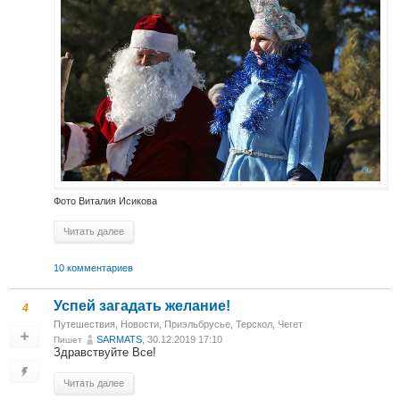
Фото Виталия Исикова
Читать далее
10 комментариев
Успей загадать желание!
4
Путешествия
,
Новости
,
Приэльбрусье, Терскол, Чегет
SARMATS
, 30.12.2019 17:10
Пишет
Здравствуйте Все!
Читать далее