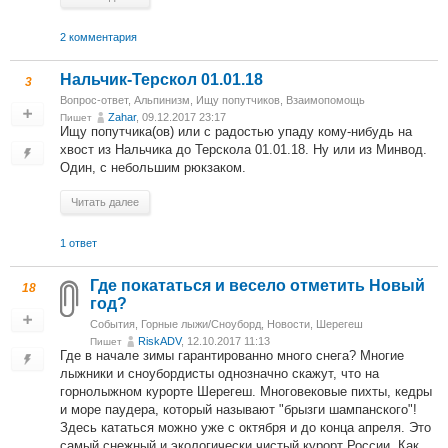
2 комментария
Нальчик-Терскол 01.01.18
3
Вопрос-ответ
,
Альпинизм
,
Ищу попутчиков
,
Взаимопомощь
Zahar
, 09.12.2017 23:17
Пишет
Ищу попутчика(ов) или с радостью упаду кому-нибудь на
хвост из Нальчика до Терскола 01.01.18. Ну или из Минвод.
Один, с небольшим рюкзаком.
Читать далее
1 ответ
Где покататься и весело отметить Новый
18
год?
События
,
Горные лыжи/Сноуборд
,
Новости
,
Шерегеш
RiskADV
, 12.10.2017 11:13
Пишет
Где в начале зимы гарантированно много снега? Многие
лыжники и сноубордисты однозначно скажут, что на
горнолыжном курорте Шерегеш. Многовековые пихты, кедры
и море паудера, который называют "брызги шампанского"!
Здесь кататься можно уже с октября и до конца апреля. Это
самый снежный и экологически чистый курорт России. Как