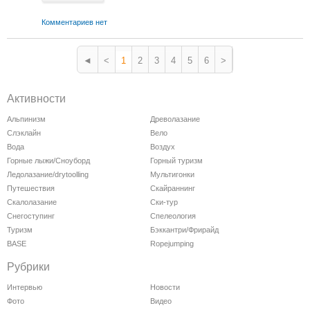
Комментариев нет
◄
<
1
2
3
4
5
6
>
Активности
Альпинизм
Древолазание
Слэклайн
Вело
Вода
Воздух
Горные лыжи/Сноуборд
Горный туризм
Ледолазание/drytoolling
Мультигонки
Путешествия
Скайраннинг
Скалолазание
Ски-тур
Снегоступинг
Спелеология
Туризм
Бэккантри/Фрирайд
BASE
Ropejumping
Рубрики
Интервью
Новости
Фото
Видео