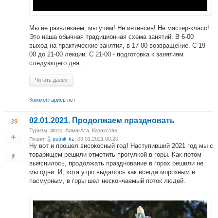
Мы не развлекаем, мы учим! Не интенсив! Не мастер-класс!
Это наша обычная традиционная схема занятий. В 6-00
выход на практические занятия, в 17-00 возвращение. С 19-
00 до 21-00 лекции. С 21-00 - подготовка к занятиям
следующего дня.
Читать далее
Комментариев нет
02.01.2021. Продолжаем праздновать
39
Туризм
,
Фото
,
Алма-Ата, Казахстан
putnik-kz
, 03.01.2021 00:20
Пишет
Ну вот и прошел високосный год! Наступивший 2021 год мы с
товарищем решили отметить прогулкой в горы. Как потом
выяснилось, продолжать празднование в горах решили не
мы одни. И, хотя утро выдалось как всегда морозным и
пасмурным, в горы шел нескончаемый поток людей.