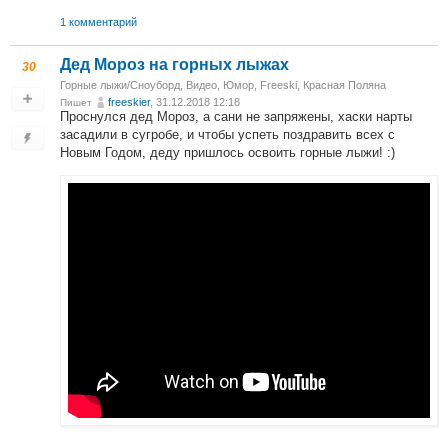
1 комментарий
Дед Мороз на горных лыжах
30
Горные лыжи/Сноуборд
,
Видео
,
Юмор
,
Freeski
,
Красная Поляна
freeskier
, 31.12.2018 12:18
Пишет
Проснулся дед Мороз, а сани не запряжены, хаски нарты
засадили в сугробе, и чтобы успеть поздравить всех с
Новым Годом, деду пришлось освоить горные лыжи! :)