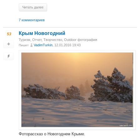
Читать далее
7 комментариев
Крым Новогодний
53
Туризм
,
Отчет
,
Творчество
,
Outdoor фотография
VadimTurkin
, 12.01.2016 19:43
Пишет
Фоторассказ о Новогоднем Крыме.