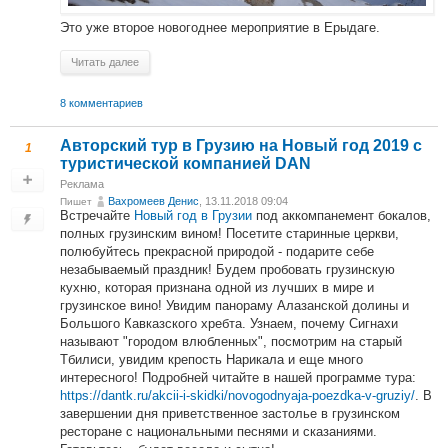
Это уже второе новогоднее мероприятие в Ерыдаге.
Читать далее
8 комментариев
Авторский тур в Грузию на Новый год 2019 с
1
туристической компанией DAN
Реклама
Вахромеев Денис
, 13.11.2018 09:04
Пишет
Встречайте
Новый год в Грузии
под аккомпанемент бокалов,
полных грузинским вином! Посетите старинные церкви,
полюбуйтесь прекрасной природой - подарите себе
незабываемый праздник! Будем пробовать грузинскую
кухню, которая признана одной из лучших в мире и
грузинское вино! Увидим панораму Алазанской долины и
Большого Кавказского хребта. Узнаем, почему Сигнахи
называют "городом влюбленных", посмотрим на старый
Тбилиси, увидим крепость Нарикала и еще много
интересного! Подробней читайте в нашей программе тура:
https://dantk.ru/akcii-i-skidki/novogodnyaja-poezdka-v-gruziy/
. В
завершении дня приветственное застолье в грузинском
ресторане с национальными песнями и сказаниями.