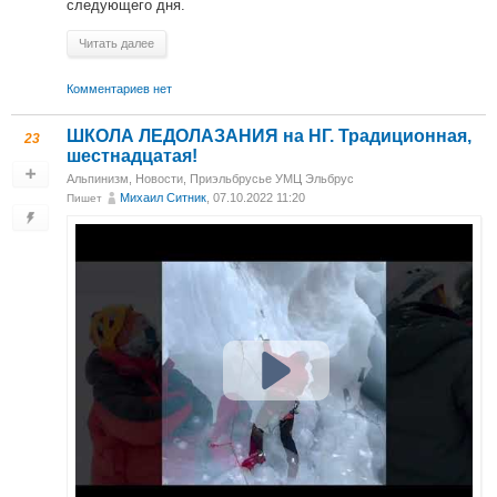
следующего дня.
Читать далее
Комментариев нет
ШКОЛА ЛЕДОЛАЗАНИЯ на НГ. Традиционная,
23
шестнадцатая!
Альпинизм
,
Новости
,
Приэльбрусье УМЦ Эльбрус
Михаил Ситник
, 07.10.2022 11:20
Пишет