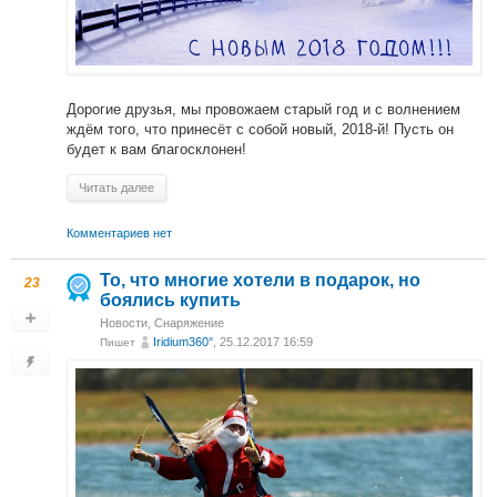
Дорогие друзья, мы провожаем старый год и с волнением
ждём того, что принесёт с собой новый, 2018-й! Пусть он
будет к вам благосклонен!
Читать далее
Комментариев нет
То, что многие хотели в подарок, но
23
боялись купить
Новости
,
Снаряжение
Iridium360°
, 25.12.2017 16:59
Пишет