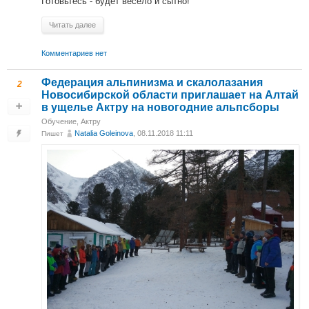
Готовьтесь - будет весело и сытно!
Читать далее
Комментариев нет
Федерация альпинизма и скалолазания
2
Новосибирской области приглашает на Алтай
в ущелье Актру на новогодние альпсборы
Обучение
,
Актру
Natalia Goleinova
, 08.11.2018 11:11
Пишет