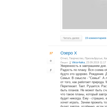
Читать далее
19 комментариев
Озеро X
37
Отчет
,
Творчество
,
Приэльбрусье, Ка
Viktor4aika
, 23.09.2019 11:17
Пишет
Уверенность в завтрашнем дне.
Радость по плану. Вся схема об
будто это здорово. Рождение. 
Семья. В смысле - "Семья". А 
от того, как работает природа.
Перетекает. Тает. Рушится. Ра
быть планов. Не может быть сч
что такое планы, который завтр
будет никогда. Ему - страшно, 
хочет играть. Зачем прожить то
будет завтра, особенно, если э