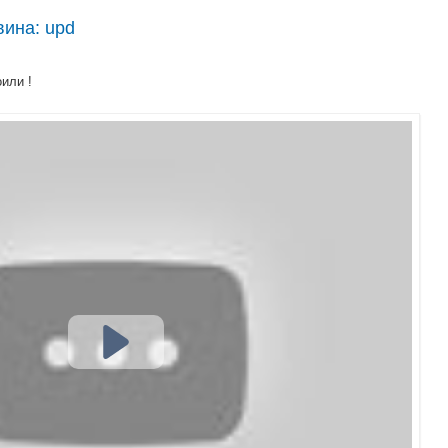
вина: upd
оили !