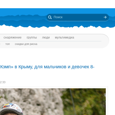
снаряжение
группы
люди
мультимедиа
е
топ
скидки для риска
Кэмп» в Крыму, для мальчиков и девочек 8-
12:33