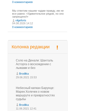
0 комментариев
Мы ответим нашим чадам правду, им не
все равно: «Удивительное рядом, но оно
запрещено!»
vilgeforts
04.08.2026 14:12
0 комментариев
Колонка редакции
Соло на Денали: Шанталь
Асторга о восхождении с
лыжами и без
Brodilka
29.06.2021 15:53
Небесный капкан Барунце:
Марек Холечек о новом
маршруте и превратностях
судьбы
Brodilka
11.06.2021 12:41