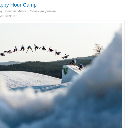
appy Hour Camp
д
,
Новости
,
Миасс, Солнечная долина
.2018 09:37