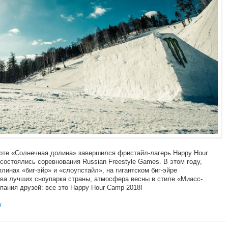
орте «Солнечная долина» завершился фристайл-лагерь Happy Hour
 состоялись соревнования Russian Freestyle Games. В этом году,
линах «биг-эйр» и «слоупстайл», на гигантском биг-эйре
ва лучших сноупарка страны, атмосфера весны в стиле «Миасс-
пания друзей: все это Happy Hour Camp 2018!
т