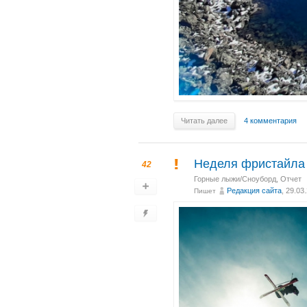
Читать далее
4 комментария
Неделя фристайла 
42
Горные лыжи/Сноуборд
,
Отчет
Редакция сайта
, 29.03
Пишет