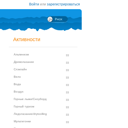
Войти
или
зарегистрироваться
Активности
Альпинизм
Древолазание
Слэклайн
Вело
Вода
Воздух
Горные лыжи/Сноуборд
Горный туризм
Ледолазание/drytoolling
Мультигонки