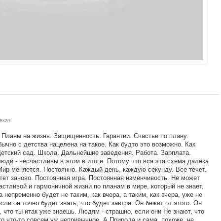
вказ
 Планы на жизнь. Защищенность. Гарантии. Счастье по плану.
ычно с детства нацелена на такое. Как будто это возможно. Как
Детский сад. Школа. Дальнейшие заведения. Работа. Зарплата.
люди - несчастливы в этом в итоге. Потому что вся эта схема далека
 Мир меняется. Постоянно. Каждый день, каждую секунду. Все течет.
стет заново. Постоянная игра. Постоянная изменчивость. Не может
астливой и гармоничной жизни по планам в мире, который не знает,
а непременно будет не таким, как вчера, а таким, как вчера, уже не
если он точно будет знать, что будет завтра. Он бежит от этого. Он
, что ты итак уже знаешь. Людям - страшно, если они Не знают, что
то что-то совсем уж непривычное. А Природа и сама, похоже, не