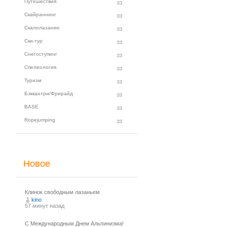
Путешествия
Скайраннинг
Скалолазание
Ски-тур
Снегоступинг
Спелеология
Туризм
Бэккантри/Фрирайд
BASE
Ropejumping
Новое
Клинок свободным лазаньем
kino
57 минут назад
С Международным Днем Альпинизма!⁠