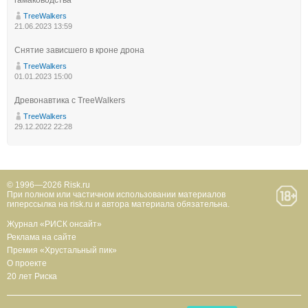
гамаководства
TreeWalkers
21.06.2023 13:59
Снятие зависшего в кроне дрона
TreeWalkers
01.01.2023 15:00
Древонавтика с TreeWalkers
TreeWalkers
29.12.2022 22:28
© 1996—2026 Risk.ru
При полном или частичном использовании материалов
гиперссылка на risk.ru и автора материала обязательна.
Журнал «РИСК онсайт»
Реклама на сайте
Премия «Хрустальный пик»
О проекте
20 лет Риска