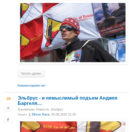
Читать далее
Комментариев нет
Эльбрус - и немыслимый подъем Анджея
34
Баргеля....
Альпинизм
,
Новости
,
Эльбрус
Elbrus Race
, 05.08.2020 21:05
Пишет