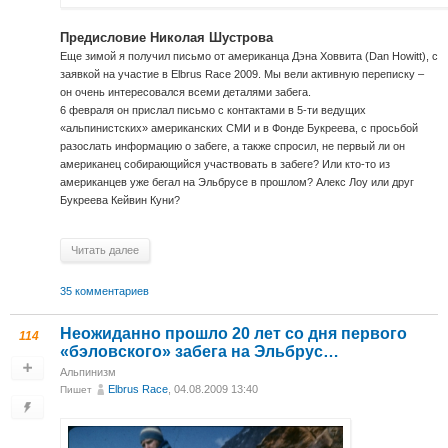
Предисловие Николая Шустрова
Еще зимой я получил письмо от американца Дэна Ховвита (Dan Howitt), с
заявкой на участие в Elbrus Race 2009. Мы вели активную переписку –
он очень интересовался всеми деталями забега.
6 февраля он прислал письмо с контактами в 5-ти ведущих
«альпинистских» американских СМИ и в Фонде Букреева, с просьбой
разослать информацию о забеге, а также спросил, не первый ли он
американец собирающийся участвовать в забеге? Или кто-то из
американцев уже бегал на Эльбрусе в прошлом? Алекс Лоу или друг
Букреева Кейвин Куни?
Читать далее
35 комментариев
Неожиданно прошло 20 лет со дня первого
114
«бэловского» забега на Эльбрус…
Альпинизм
Elbrus Race
, 04.08.2009 13:40
Пишет