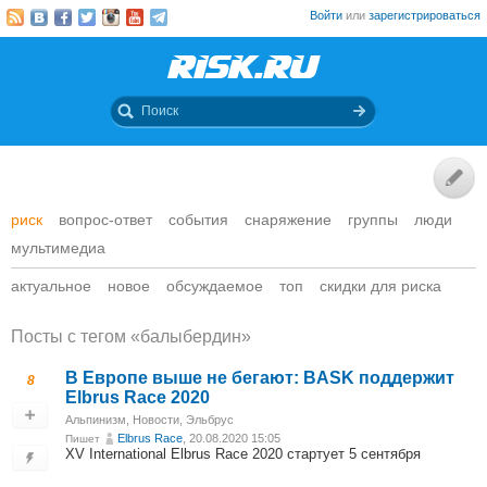
Войти
или
зарегистрироваться
риск
вопрос-ответ
события
снаряжение
группы
люди
мультимедиа
актуальное
новое
обсуждаемое
топ
скидки для риска
Посты c тегом «балыбердин»
В Европе выше не бегают: BASK поддержит
8
Elbrus Race 2020
Альпинизм
,
Новости
,
Эльбрус
Elbrus Race
, 20.08.2020 15:05
Пишет
XV International Elbrus Race 2020 стартует 5 сентября