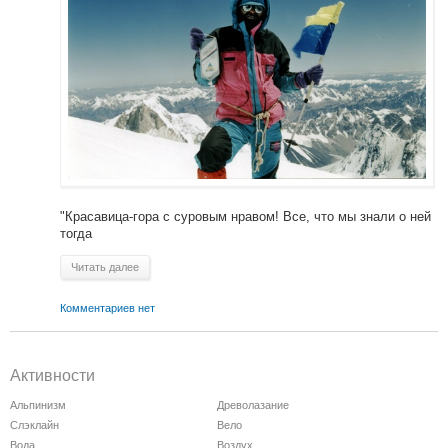
"Красавица-гора с суровым нравом! Все, что мы знали о ней
тогда
Читать далее
Комментариев нет
Активности
Альпинизм
Древолазание
Слэклайн
Вело
Вода
Воздух