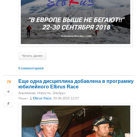
Читать далее
8 комментариев
Еще одна дисциплина добавлена в программу
70
юбилейного Elbrus Race
Альпинизм
,
Новости
,
Эльбрус
Elbrus Race
, 20.08.2015 12:07
Пишет