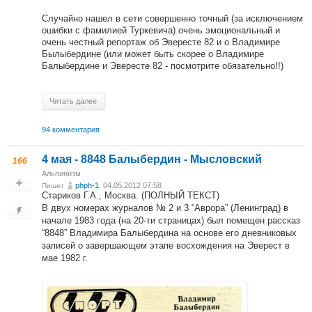
Случайно нашел в сети совершенно точный (за исключением
ошибки с фамилией Туркевича) очень эмоциональный и
очень честный репортаж об Эвересте 82 и о Владимире
Былыбердине (или может быть скорее о Владимире
Балыбердине и Эвересте 82 - посмотрите обязательно!!)
Читать далее
94 комментария
4 мая - 8848 Балыбердин - Мысловский
166
Альпинизм
phph-1
, 04.05.2012 07:58
Пишет
Стариков Г.А., Москва. (ПОЛНЫЙ ТЕКСТ)
В двух номерах журналов № 2 и 3 “Аврора” (Ленинград) в
начале 1983 года (на 20-ти страницах) был помещен рассказ
“8848” Владимира Балыбердина на основе его дневниковых
записей о завершающем этапе восхождения на Эверест в
мае 1982 г.