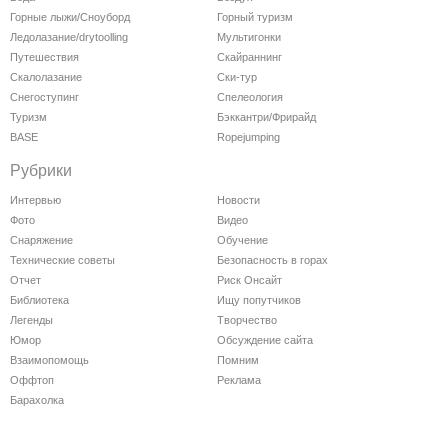
Горные лыжи/Сноуборд
Горный туризм
Ледолазание/drytoolling
Мультигонки
Путешествия
Скайраннинг
Скалолазание
Ски-тур
Снегоступинг
Спелеология
Туризм
Бэккантри/Фрирайд
BASE
Ropejumping
Рубрики
Интервью
Новости
Фото
Видео
Снаряжение
Обучение
Технические советы
Безопасность в горах
Отчет
Риск Онсайт
Библиотека
Ищу попутчиков
Легенды
Творчество
Юмор
Обсуждение сайта
Взаимопомощь
Помним
Оффтоп
Реклама
Барахолка