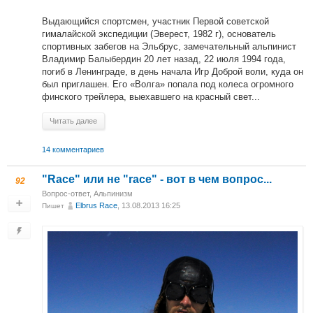
Выдающийся спортсмен, участник Первой советской
гималайской экспедиции (Эверест, 1982 г), основатель
спортивных забегов на Эльбрус, замечательный альпинист
Владимир Балыбердин 20 лет назад, 22 июля 1994 года,
погиб в Ленинграде, в день начала Игр Доброй воли, куда он
был приглашен. Его «Волга» попала под колеса огромного
финского трейлера, выехавшего на красный свет...
Читать далее
14 комментариев
"Race" или не "race" - вот в чем вопрос...
92
Вопрос-ответ
,
Альпинизм
Elbrus Race
, 13.08.2013 16:25
Пишет