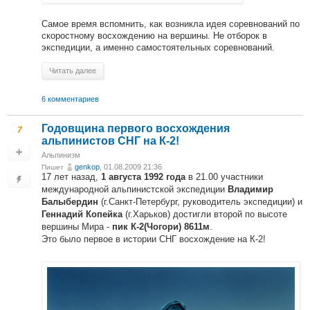
Самое время вспомнить, как возникла идея соревнований по
скоростному восхождению на вершины. Не отборок в
экспедиции, а именно самостоятельных соревнований.
Читать далее
6 комментариев
Годовщина первого восхождения
7
альпинистов СНГ на К-2!
Альпинизм
genkop
, 01.08.2009 21:36
Пишет
17 лет назад,
в 21.00 участники
1 августа 1992 года
международной альпинистской экспедиции
Владимир
(г.Санкт-Петербург, руководитель экспедиции) и
Балыбердин
(г.Харьков) достигли второй по высоте
Геннадий Копейка
вершины Мира -
.
пик К-2(Чогори) 8611м
Это было первое в истории СНГ восхождение на К-2!