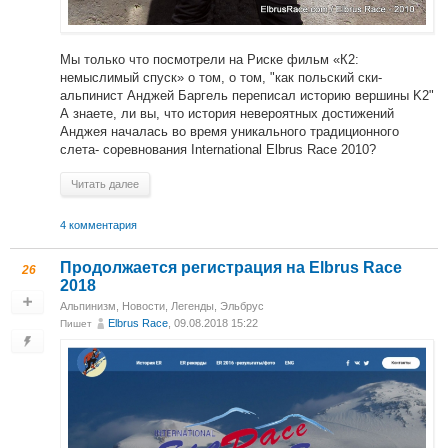
Мы только что посмотрели на Риске фильм «К2:
немыслимый спуск» о том, о том, "как польский ски-
альпинист Анджей Баргель переписал историю вершины K2"
А знаете, ли вы, что история невероятных достижений
Анджея началась во время уникального традиционного
слета- соревнования International Elbrus Race 2010?
Читать далее
4 комментария
Продолжается регистрация на Elbrus Race
26
2018
Альпинизм
,
Новости
,
Легенды
,
Эльбрус
Elbrus Race
, 09.08.2018 15:22
Пишет