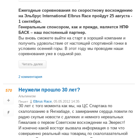
Ежегодные соревнования по скоростному восхождению
на Эльбрус International Elbrus Race пройдут 25 августа -
1 сентября.
Генеральным спонсором, как и прежде, является НПФ
БАСК – наш постоянный партнер.
Вы вновь сможете выйти на старт в хорошей компании и
получить удовольствие от настоящей спортивной гонки в
условиях осенней горы. В этот году мы проводим наши
соревнования уже в седьмой раз.
Читать далее
2 комментария
Неужели прошло 30 лет?
570
Альпинизм
Elbrus Race
, 05.05.2012 14:35
Пишет
З0 лет с того момента как мы, на ЦС Спартака по
скалолазанию в Янгиабаде, с замиранием сердца ловили по
радио скупые новости с далеких и немного нереальных
Гималаев о первом Советском восхождении на Эверест!
И конечно какой восторг вызвала информация о том что
совершенно реальный наш товарищ по скалолазательной