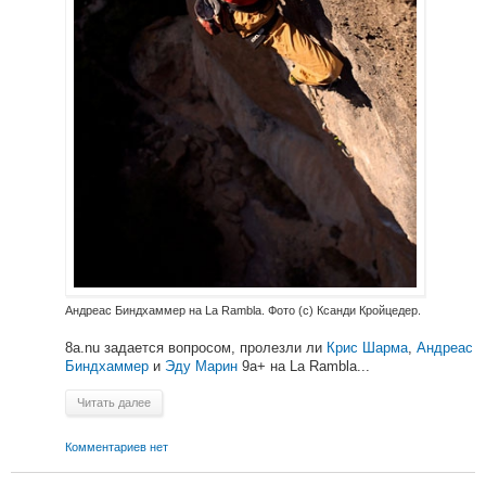
Андреас Биндхаммер на La Rambla. Фото (с) Ксанди Кройцедер.
8а.nu задается вопросом, пролезли ли
Крис Шарма
,
Андреас
Биндхаммер
и
Эду Марин
9а+ на La Rambla...
Читать далее
Комментариев нет