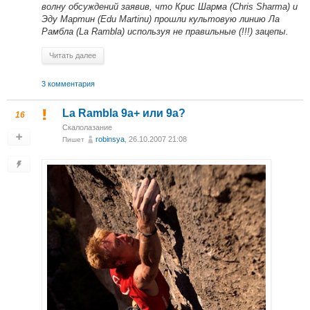
волну обсуждений заявив, что Крис Шарма (Chris Sharma) и
Эду Мартин (Edu Martinи) прошли культовую линию Ла
Рамбла (La Rambla) используя не правильные (!!!) зацепы.
Читать далее
3 комментария
La Rambla 9a+ или 9a?
16
Скалолазание
robinsya
, 26.10.2007 21:08
Пишет