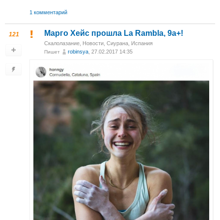
1 комментарий
Марго Хейс прошла La Rambla, 9а+!
121
Скалолазание
,
Новости
,
Сиурана, Испания
robinsya
, 27.02.2017 14:35
Пишет