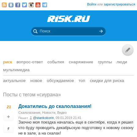
Войти
или
зарегистрироваться
риск
вопрос-ответ
события
снаряжение
группы
люди
мультимедиа
актуальное
новое
обсуждаемое
топ
скидки для риска
Посты c тегом «сиурана»
Докатились до скалолазания!
21
Скалолазание
,
Новости
,
Видео
@stankokorin
, 09.01.2019 21:41
Пишет
Заочно моя поездка началась еще в сентябре, когда я решил
что буду проводить декабрьскую подготовку к новому сезону
не в зале, а на скалах!