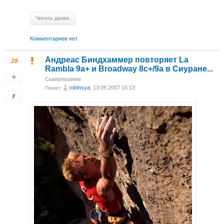
Читать далее
Комментариев нет
Андреас Биндхаммер повторяет La
28
Rambla 9a+ и Broadway 8c+/9a в Сиуране...
Скалолазание
robinsya
, 13.05.2007 16:13
Пишет