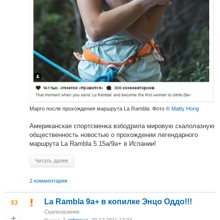
Марго после прохождения маршрута La Rambla. Фото ©
Matty Hong
Американская спортсменка взбодрила мировую скалолазную
общественность новостью о прохождении легендарного
маршрута La Rambla 5.15a/9a+ в Испании!
Читать далее
2 комментария
La Rambla 9а+ в копилке Энцо Оддо!!!
53
Скалолазание