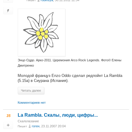
robinsya
, 30.12.2011 12:34
Пишет
Энцо Оддо. Арко-2011. Церемония Arco Rock Legends. Фото© Елены
Дмитренко
Молодой француз Enzo Oddo сделал редпойнт La Rambla
(5.15a) в Сиурана (Испания).
Читать далее
Комментариев нет
La Rambla. Скалы, люди, цифры...
35
Скалолазание
гоген
, 23.11.2007 20:04
Пишет