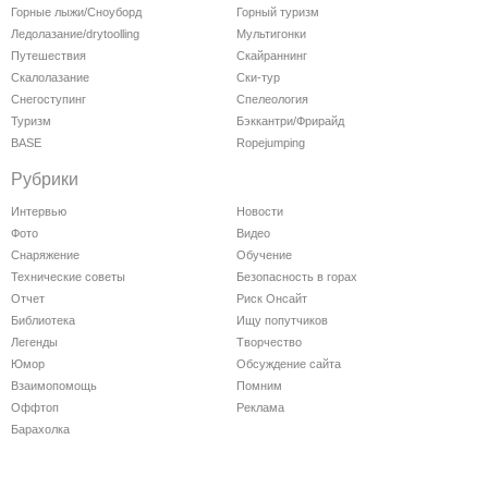
Горные лыжи/Сноуборд
Горный туризм
Ледолазание/drytoolling
Мультигонки
Путешествия
Скайраннинг
Скалолазание
Ски-тур
Снегоступинг
Спелеология
Туризм
Бэккантри/Фрирайд
BASE
Ropejumping
Рубрики
Интервью
Новости
Фото
Видео
Снаряжение
Обучение
Технические советы
Безопасность в горах
Отчет
Риск Онсайт
Библиотека
Ищу попутчиков
Легенды
Творчество
Юмор
Обсуждение сайта
Взаимопомощь
Помним
Оффтоп
Реклама
Барахолка