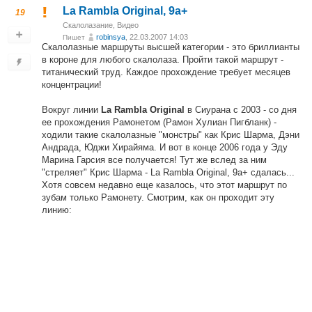
La Rambla Original, 9a+
19
Скалолазание
,
Видео
robinsya
, 22.03.2007 14:03
Пишет
Скалолазные маршруты высшей категории - это бриллианты
в короне для любого скалолаза. Пройти такой маршрут -
титанический труд. Каждое прохождение требует месяцев
концентрации!
Вокруг линии
в Сиурана с 2003 - со дня
La Rambla Original
ее прохождения Рамонетом (Рамон Хулиан Пигбланк) -
ходили такие скалолазные "монстры" как Крис Шарма, Дэни
Андрада, Юджи Хирайяма. И вот в конце 2006 года у Эду
Марина Гарсия все получается! Тут же вслед за ним
"стреляет" Крис Шарма - La Rambla Original, 9а+ сдалась...
Хотя совсем недавно еще казалось, что этот маршрут по
зубам только Рамонету. Смотрим, как он проходит эту
линию: